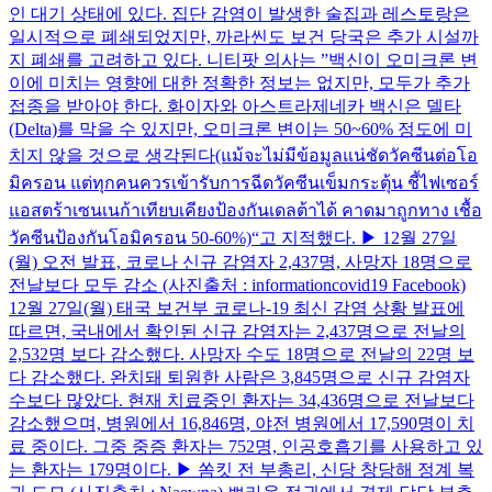
인 대기 상태에 있다. 집단 감염이 발생한 술집과 레스토랑은
일시적으로 폐쇄되었지만, 까라씬도 보건 당국은 추가 시설까
지 폐쇄를 고려하고 있다. 니티팟 의사는 ”백신이 오미크론 변
이에 미치는 영향에 대한 정확한 정보는 없지만, 모두가 추가
접종을 받아야 한다. 화이자와 아스트라제네카 백신은 델타
(Delta)를 막을 수 있지만, 오미크론 변이는 50~60% 정도에 미
치지 않을 것으로 생각된다(แม้จะไม่มีข้อมูลแน่ชัดวัคซีนต่อโอ
มิครอน แต่ทุกคนควรเข้ารับการฉีดวัคซีนเข็มกระตุ้น ชี้ไฟเซอร์
แอสตร้าเซนเนก้าเทียบเคียงป้องกันเดลต้าได้ คาดมาถูกทาง เชื้อ
วัคซีนป้องกันโอมิครอน 50-60%)“고 지적했다. ▶ 12월 27일
(월) 오전 발표, 코로나 신규 감염자 2,437명, 사망자 18명으로
전날보다 모두 감소 (사진출처 : informationcovid19 Facebook)
12월 27일(월) 태국 보건부 코로나-19 최신 감염 상황 발표에
따르면, 국내에서 확인된 신규 감염자는 2,437명으로 전날의
2,532명 보다 감소했다. 사망자 수도 18명으로 전날의 22명 보
다 감소했다. 완치돼 퇴원한 사람은 3,845명으로 신규 감염자
수보다 많았다. 현재 치료중인 환자는 34,436명으로 전날보다
감소했으며, 병원에서 16,846명, 야전 병원에서 17,590명이 치
료 중이다. 그중 중증 환자는 752명, 인공호흡기를 사용하고 있
는 환자는 179명이다. ▶ 쏨킷 전 부총리, 신당 창당해 정계 복