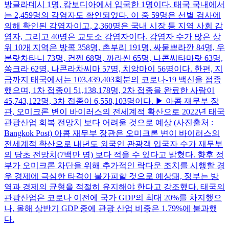
방글라데시 1명, 캄보디아에서 입국한 1명이다. 태국 국내에서
는 2,459명의 감염자도 확인되었다. 이 중 59명은 선별 검사에
의해 확인된 감염자이고, 2,360명은 국내 시장 등 지역 사회 감
염자, 그리고 40명은 교도소 감염자이다. 감염자 수가 많은 상
위 10개 지역은 방콕 358명, 촌부리 191명, 싸뭍쁘라깐 84명, 우
본랏차타니 73명, 컨껜 68명, 까라씬 65명, 나콘씨타마랏 63명,
쏭크라 62명, 나콘라차씨마 57명, 치앙마이 56명이다. 한편, 지
금까지 태국에서는 103,439,403회분의 코로나-19 백신을 접종
했으며, 1차 접종이 51,138,178명, 2차 접종을 완료한 사람이
45,743,122명, 3차 접종이 6,558,103명이다. ▶ 아콤 재무부 장
관, 오미크론 변이 바이러스의 전세계적 확산으로 2022년 태국
관광산업 회복 전망치 보다 어려울 것으로 예상 (사진출처 :
Bangkok Post) 아콤 재무부 장관은 오미크론 변이 바이러스의
전세계적 확산으로 내년도 외국인 관광객 입국자 수가 재무부
의 당초 전망치(7백만 명) 보다 적을 수 있다고 밝혔다. 향후 정
부가 오미크론 차단을 위해 추가적인 락다운 조치를 시행할 경
우 경제에 극심한 타격이 불가피할 것으로 예상돼, 정부는 방
역과 경제의 균형을 적절히 유지해야 한다고 강조했다. 태국의
관광산업은 코로나 이전에 국가 GDP의 최대 20%를 차지했으
나, 올해 상반기 GDP 중에 관광 산업 비중은 1.79%에 불과했
다.