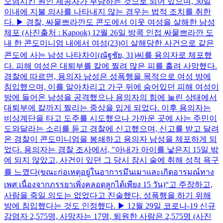
오염시킨 원인 제공자가 부담하는 것으로 되어 있으며, 30일
이내에 지불 의사를 나타내지 않는 경우는 법적 조치를 취한
다. ▶ 경찰, 싸뭍쁘라깐도 콘도에서 이웃 여성을 살해한 남성
체포 (사진출처 : Kapook) 12월 26일 방콕 인접 싸뭍쁘라깐 도
내 한 콘도미니엄 내에서 여성(23)이 살해당한 사건으로 같은
콘도에 사는 남성 나타차이(ณัฐชัย, 31)씨를 용의자로 체포했
다. 피해 여성은 대퇴부를 칼에 찔려 많은 피를 흘려 사망했다.
경찰에 따르면, 용의자 남성은 성폭행을 목적으로 여성 방에
침입했으며, 이를 알아차리고 가구 뒤에 숨어있던 피해 여성이
방에 들어온 남성을 공격했으나 용의자의 힘에 눌린 상태에서
대퇴부에 칼까지 찔리는 중상을 입게 되었다. 이후 용의자는
비상계단을 타고 도주를 시도했으나 가까운 곳에 사는 주민이
도와달라는 소리를 듣고 경찰에 신고했으며, 신고를 받고 달려
온 경찰이 콘도미니엄을 봉쇄하고 용의자 남성을 체포하게 되
었다. 용의자는 경찰 조사에서, "아내가 아이를 낳은지 15일 밖
에 되지 않았고, 사건이 있던 그 당시 잠시 술에 취해 성적 욕구
를 느꼈다(ขณะก่อเหตุอยู่ในอาการมึนเมาและเกิดอารมณ์ทาง
เพศ ​เนื่องจากภรรยาเพิ่งคลอดลูกได้เพียง 15 วัน)“고 주장하고,
사람을 죽일 의도는 없었다고 진술했다. 성폭행을 하기 위해
방에 침입했다는 것도 인정했다. ▶ 12월 29일 코로나-19 신규
감염자 2,575명, 사망자는 17명, 퇴원한 사람은 2,575명 (사진