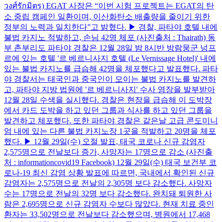
วงศ์รักมิตร) EGAT 사장은 “이번 시험 프로젝트는 EGAT의 탄
소 중립 캠페인 일환이며, 이산화탄소 배출량을 줄이기 위한
정부의 노력과 일치한다”고 밝혔다. ▶ 경찰, 파타야 호텔 내에
불법 카지노 적발하고, 손님 42명 체포 (사진출처 : Thairath) 동
부 촌부리도 파타야 경찰은 12월 28일 밤 8시반 방람뭉군 넝프
르에 있는 호텔 '르 베르니사지 호텔 (Le Vernissage Hotel)' 내에
있는 불법 카지노를 급습해 42명을 체포했다고 발표했다. 파타
야 경찰서는 태국인과 중국인이 모이는 불법 카지노를 발견하
고, 파타야 지방 법원에 '르 베르니사지' 수사 영장을 발부받아
12월 28일 수색을 실시했다. 경찰은 현장을 급습해 이 도박장
에서 카드 도박을 하고 있던 그룹과 식사를 하고 있던 그룹을
발견하고 체포했다. 또한 파타야 경찰은 같은날 고급 콘도미니
엄 내에 있는 다른 불법 카지노장 1곳을 적발하고 20명을 체포
했다. ▶ 12월 29일(수) 오절 발표, 태국 코로나 신규 감염자
2,575명으로 전날보다 증가, 사망자는 17명으로 감소 (사진출
처 : informationcovid19 Facebook) 12월 29일(수) 태국 보건부 코
로나-19 최신 감염 상황 발표에 따르면, 국내에서 확인된 신규
감염자는 2,575명으로 전날의 2,305명 보다 감소했다. 사망자
수는 17명으로 전날의 32명 보다 감소했다. 완치돼 퇴원한 사
람은 2,695명으로 신규 감염자 수보다 많았다. 현재 치료 중인
환자는 33,502명으로 전날보다 감소했으며, 병원에서 17,468