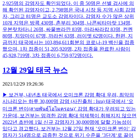
2,925명의 감염자도 확인되었다. 이 중 50명은 선별 검사에 의
해 확인된 감염자이고, 2,798명은 국내 시장 등 지역 사회 감염
자, 그리고 81명은 교도소 감염자이다. 감염자 수가 많은 상위
10개 지역은 방콕 430명, 촌부리 304명, 나콘씨타마랏 134명,
우본랏차타니 26명, 싸뭍쁘라깐 83명, 마라싸라캄 83명, 컨껜
80명, 치앙마이 67명, 까라씬 63명, 러이엣 62명이다. 한편, 지
금까지 태국에서는 103,894,611회분의 코로나-19 백신을 접종
했으며, 1차 접종이 51,205,920명, 2차 접종을 완료한 사람이
45,928,719명, 3차 접종이 6,759,972명이다.
12월 29일 태국 뉴스
2021/12/29 19:26:36
▶ 보건부, 내년초 태국에서 오미크론 감염 확대 우려, 최악의
시나리오는 하루 30,000명 감염 (사진출처 : Isra) 태국에서 ‘오
미크론 변이(สายพันธุ์โอไมครอน)’ 감염 확대가 우려되고 있는
가운데, 보건부는 엄격한 감염 확대 억제책이 취해지지 않으면
2022년 초반에 1일 신규 감염자가 30,000명에 달할 가능성이
있다고 경고했다. 보건부는 12월 27일 현재 ’오미크론 변이‘ 감
염자가 514명으로 급증한 것으로 위기 수준을 ’3단계‘로 끌어