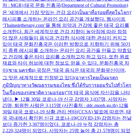
처 : MGR) 태국 문화 진흥국(Department of Cultural Promotion)
은 '세계에서 가장 맛있는 건강 요리(เป็นยาที่อร่อยที่สุดในโลก)'
레시피를 소개하는 온라인 요리 공간을 개설했다. 웹사이트
‘Thaitastetherapy.com’을 통해 의약과 건강에 좋은 태국 요리를
소개한다. 최근 세계적으로 건강 지향이 높아짐에 따라 점점
더 많은 사람들이 음식과 건강한 식사에 대한 관심이 커지고
있어 태국 문화진흥국은 이러한 방향으로 지향하기 위해 50가
지 종류 레시피를 소개하는 온라인 요리 공간을 만들고 약효있
고 건강에 좋은 타이 요리를 소개하고자 하고 있다. 또한 원료
재료와 타이 허브에 대한 정보도 얻을 수 있다. 문화진흥국 차
이(ชาย นครชัย) 국장은 “태국 음식은 태국의 문화유산이며,
그 맛은 세계적으로 인정받고 있다(อาหารไทยเป็นมรดก
ภูมิปัญญาทางวัฒนธรรมของไทย ซึ่งได้รับการยอมรับไปทั่วโลก
ในเรื่องของรสชาติความอร่อย)”며 태국 음식에 자신감을 나타
냈다. ▶ 12월 30일 코로나-19 신규 감염자 3,037명, 사망자는
25명, 퇴원한 사람은 3,115명 (사진출처 : ddc.moph.go.th) 12월
30일 태국 코로나-19 상황 관리 센터(CCSA) 발표에 따르면, 태
국 국내에서 확인된 신규 코로나-19(COVID-19) 감염자는 전날
보다 증가한 3,307명이었다. 코로나-19 누적 감염자는 총
2,220,324명이 되었다. 사망자는 25명 늘어 총 21,578명이 되었