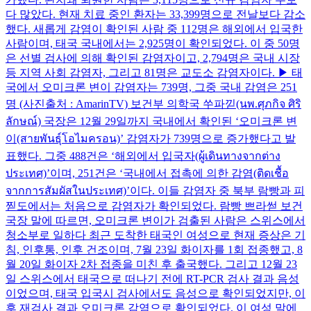
다 많았다. 현재 치료 중인 환자는 33,399명으로 전날보다 감소
했다. 새롭게 감염이 확인된 사람 중 112명은 해외에서 입국한
사람이며, 태국 국내에서는 2,925명이 확인되었다. 이 중 50명
은 선별 검사에 의해 확인된 감염자이고, 2,794명은 국내 시장
등 지역 사회 감염자, 그리고 81명은 교도소 감염자이다. ▶ 태
국에서 오미크론 변이 감염자는 739명, 그중 국내 감염은 251
명 (사진출처 : AmarinTV) 보건부 의학국 쑤파낃(นพ.ศุภกิจ ศิริ
ลักษณ์) 국장은 12월 29일까지 국내에서 확인된 ‘오미크론 변
이(สายพันธุ์โอไมครอน)’ 감염자가 739명으로 증가했다고 발
표했다. 그중 488건은 ‘해외에서 입국자(ผู้เดินทางจากต่าง
ประเทศ)’이며, 251건은 ‘국내에서 접촉에 의한 감염(ติดเชื้อ
จากการสัมผัสในประเทศ)’이다. 이들 감염자 중 북부 람빵과 피
찓도에서는 처음으로 감염자가 확인되었다. 람빵 쁘라썯 보건
국장 말에 따르면, 오미크론 변이가 검출된 사람은 스위스에서
청소부로 일하다 최근 도착한 태국인 여성으로 현재 증상은 기
침, 인후통, 인후 건조이며, 7월 23일 화이자를 1회 접종했고, 8
월 20일 화이자 2차 접종을 미친 후 출국했다. 그리고 12월 23
일 스위스에서 태국으로 떠나기 전에 RT-PCR 검사 결과 음성
이었으며, 태국 입국시 검사에서도 음성으로 확인되었지만, 이
후 재검사 결과 오미크론 감염으로 확인되었다. 이 여성 말에