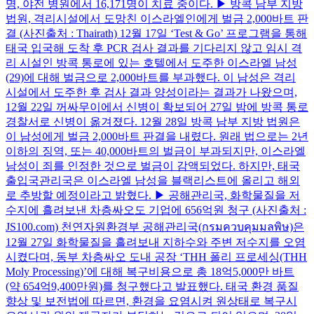
명, 야전 병원에서 16,171명이 치료 중이다. ▶ 방콕 남부 지방
법원, 격리시설에서 도망친 이스라엘인에게 벌금 2,000바트 판
결 (사진출처 : Thairath) 12월 17일 ‘Test & Go’ 프로그램을 통해
태국 입국해 도착 후 PCR 검사 결과를 기다리지 않고 임시 격
리 시설인 방콕 통로에 있는 호텔에서 도주한 이스라엘 남성
(29)에 대해 벌금으로 2,000바트를 부과했다. 이 남성은 격리
시설에서 도주한 후 검사 결과 양성이라는 결과가 나왔으며,
12월 22일 꺼싸무이에서 신병이 확보되어 27일 밤에 방콕 통로
경찰서로 신병이 옮겨졌다. 12월 28일 방콕 남부 지방 법원은
이 남성에게 벌금 2,000바트 판결을 내렸다. 원래 법으로는 2년
이하의 징역, 또는 40,000바트의 벌금이 부과되지만, 이스라엘
남성이 죄를 인정한 것으로 벌금이 감액되었다. 하지만, 태국
출입국관리국은 이스라엘 남성을 블랙리스트에 올리고 해외
로 추방할 예정이라고 밝혔다. ▶ 공해관리국, 화학물질을 저
수지에 흘려보낸 차층싸오도 기업에 656억원 청구 (사진출처 :
JS100.com) 천연자원환경부 공해관리국(กรมควบคุมมลพิษ)은
12월 27일 화학물질을 흘려보내 지하수와 주변 저수지를 오염
시켰다며, 동부 차층싸오 도내 공장 ‘THH 폴리 프로세싱(THH
Moly Processing)’에 대해 복구비용으로 총 18억5,000만 바트
(약 654억9,400만원)를 청구했다고 발표했다. 태국 환경 품질
향상 및 보전법에 따르면, 환경을 요염시켜 원상태로 복구시