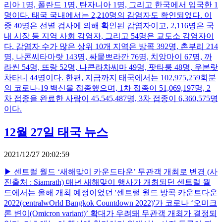
리아 1명, 폴란드 1명, 탄자니아 1명, 그리고 한국에서 입국한 1
명이다. 태국 국내에서는 2,210명의 감염자도 확인되었다. 이
중 40명은 선별 검사에 의해 확인된 감염자이고, 2,116명은 국
내 시장 등 지역 사회 감염자, 그리고 54명은 교도소 감염자이
다. 감염자 수가 많은 상위 10개 지역은 방콕 392명, 촌부리 214
명, 나콘씨타마랏 143명, 싸뭍쁘라깐 76명, 치앙마이 67명, 까
라씬 54명, 뜨랑 52명, 나콘라차씨마 49명, 팟타룽 48명, 우본랏
차타니 44명이다. 한편, 지금까지 태국에서는 102,975,259회분
의 코로나-19 백신을 접종했으며, 1차 접종이 51,069,197명, 2
차 접종을 완료한 사람이 45,545,487명, 3차 접종이 6,360,575명
이다.
12월 27일 태국 뉴스
2021/12/27 20:02:59
▶ 센트럴 월드 ‘새해맞이 카운드타운’ 무관객 개최로 변경 (사
진출처 : Siamrath) 매년 새해맞이 행사가 개최되던 센트럴 월
드에서는 올해 개최 예정이었던 '센트럴 월드 방콕 카운트다운
2022(centralwOrld Bangkok Countdown 2022)'가 코로나 ‘오미크
론 변이(Omicron variant)’ 확대가 우려돼 무관객 개최가 결정되