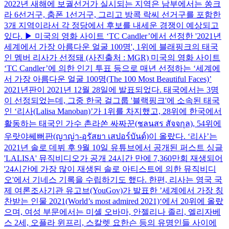
2022년 새해에 보궐선거가 실시되는 지역은 남부에서는 쏭크
라 6선거구, 춤폰 1선거구, 그리고 방콕 락씨 선거구를 포함한
3개 지역이라서 각 정당에서 후보를 내세운 경쟁이 예상되고
있다. ▶ 미국의 영화 사이트 ‘TC Candler’에서 선정한 '2021년
세계에서 가장 아름다운 얼굴 100명', 1위에 블래핑크의 태국
인 멤버 리사가 선정돼 (사진출처 : MGR) 미국의 영화 사이트
‘TC Candler’에 의한 인기 투표 등으로 매년 선정하는 ‘세계에
서 가장 아름다운 얼굴 100명(The 100 Most Beautiful Faces)’
2021년판이 2021년 12월 28일에 발표되었다. 태국에서는 3명
이 선정되었는데, 그중 한국 걸그룹 '블랙핑크'에 소속된 태국
인 ‘리사(Lalisa Manoban)’가 1위를 차지했고, 28위에 한국에서
활동하는 태국인 가수 촌라쏜 싸짜꾼(ชลนสร สัจจกุล), 54위에
우랏야쎄뻐판(ญาญ่า-อุรัสยา เสปอร์บันด์)이 올랐다. ‘리사’는
2021년 솔로 데뷔 후 9월 10일 유튜브에서 공개된 퍼스트 싱글
'LALISA' 뮤직비디오가 공개 24시간 만에 7,360만회 재생되어
'24시간에 가장 많이 재생된 솔로 아티스트에 의한 뮤직비디
오'에서 기네스 기록을 수립하기도 했다. 한편, 리사는 영국 국
제 여론조사기관 유고브(YouGov)가 발표한 ’세계에서 가장 칭
찬받는 인물 2021(World’s most admired 2021)‘에서 20위에 올랐
으며, 여성 부문에서는 미셸 오바마, 안젤리나 졸리, 엘리자베
스 2세, 오플라 윈프리, 스칼렛 요한슨 등의 유명인들 사이에