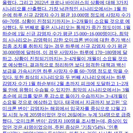
올렸다. 그리고 2022년 코로나 바이러스의 상황에 대해 3가지
시나리오를 산출했다. 가장 낙관적인 시나리오에서는 1월 하
순에 하루 신규 감염자 수가 평균 10,000명 정도에 사망자 수가
60~70명, 상황이 진정되기까지는 1~2개월이 소요될 것으로 예
상했다. 두 번째로 좋은 시나리오는 통제가 중간 정도이며, 1월
하순에 1일 신규 감염자 수가 평균 15,000~16,000명이다. 최악
의 시나리오는 감염력이 강한 오미크론 변이에 대한 추가 백신
접종 조치를 취하지 않는 경우 하루에 신규 감염자 수가 평균
30,000명에 달하며, 이 경우 사망자는 하루에 170~180명에 달
하고, 상황이 진정되기까지는 3~4개월이 개월이 소요될 것으
로 예상했다. 결과적으로 정리하면 보다 엄격한 대책과 백신
보급을 가속시키면 하루 사망자 수를 60~70명 정도로 막을 수
있다. 또한 최상의 시나리오와 두 번째 시나리오에서는 하루
감염자 수가 1월 하순부터 2월 초까지 피크에 도달하고 1~2개
월 만에 유행이 수습될 수 있지만, 최악의 시나리오에서는 3월
초순에 피크를 맞은 후 감소로 돌아가 수습까지는 3~4개월이
소요될 것으로 예상하고 있다. 태국에서 지금까지 보고된 ’오
미크론 변이‘ 감염자는 해외에서 입국자를 중심으로 12월 23
일 시점 누계 205명이었던 것이 26일에는 누계 514명으로 급증
했다. ’오미크론 변이‘ 감염자 100명을 조사했는데, 증상이 있
었던 것은 41명이었으며, 주된 증상은 ’기침‘(54%), ’인후