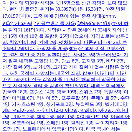
다. 완치돼 퇴원한 사람은 3,115명으로 신규 감염자 보다 많았
다. 현재 치료중인 환자는 33,399명(병원 16,384명, 야전 병원
17,015명)이며, 그중 폐에 염증이 있는 '중증 상태(อาการ
หนัก)’가 626명, ‘인공호흡기를 사용(ใส่ท่อช่วยหายใจ)’해야 하
는 환자가 161명이다. 사망한 사람은 26세에서 93세까지의 남
성 15명 여성 10명을 포함한 25명이었으며, 지역별로는 방콕 3
명, 치앙마이 3명, 컨껜 2명, 펫차분 2명, 나콘씨타마랏 2명, 쑤
랏타니 2명이다. 사망자 중 20명(80%)은 60세 이상 고령자였
고, 60세 미만 중 기저 질환이 있던 사람은 5명(20%)이었다. 기
저 질환 내역은 고혈압 11명, 당뇨 8명, 고지혈 3명, 비만 2명,
신장 질환 3명, 노쇠 1명, 그리고 기저 질환이 없는 사람은 없었
다. 또한 국적별 사망자는 태국인 23명, 캄보디아인 1명, 미얀
마인 1명이다. 신규 감염자 중 112명은 해외에서 입국한 사람
으로 시설에서 격리 중 감염이 확인되었다. 내역은 미국에서
입국한 18명, 프랑스 14명, 영국 10명, 스위스 7명, 독일 6명, 아
랍에미리트 6명, 러시아 5명, 포루투칼 5명, 쿠웨이트 5명, 수단
4명, 카자흐스탄 4명, 싱가포르 3명, 뉴질랜드 3명, 벨기에 3명,
에티오피아 2명, 사우디아라비아 2명, 말레이시아 2명, 캐나다
2명, 핀라드 2명, 체코 2명, 터키 1명, 아이슬란드 1명, 이탈리아
1명, 우크라이나 1명, 스페인 1명, 필리핀 1명, 나이지리아 1명,
오만 1명, 노르웨이에서 입국한 1명이다. 태국 국내에서는