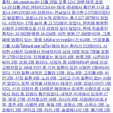
출처 : ddc.moph.go.th) 12월 29일 오후 12시 30분 태국 코로
나-19 상황 관리 센터(CCSA)는 태국 국내에서 확인된 신규 코
로나-19(COVID-19) 감염자는 전날보다 중가한 2,575명이었다
고 발표했다. 코로나-19 누적 감염자는 총 2,217,287명이 되었
다. 사망자는 17명 늘어 총 21,553명이 되었다. 완치돼 퇴원한
사람은 2,695명으로 신규 감염자 보다 많았다. 현재 치료중인
환자는 33,502명(병원 16,234명, 야전 병원 17,268명)이며, 그중
폐에 염증이 있는 '중증 상태(อาการหนัก)’가 614명, ‘인공호흡
기를 사용(ใส่ท่อช่วยหายใจ)’해야 하는 환자가 153명이다. 사
망한 사람은 52세에서 95세까지의 남성 10명 여성 7명을 포함
한 17명이었으며, 지역별로는 쏭크라 4명, 방콕 3명, 나콘라차
씨마 2명, 뜨랑 2명 등이다. 사망자 중 16명(94%)은 60세 이상
고령자였고, 60세 미만 중 기저 질환이 있던 사람은 1명(6%)이
었다. 기저 질환 내역은 고혈압 13명, 당뇨 8명, 고지혈 6명, 비
만 2명, 신장 질환 6명, 노쇠 0명, 그리고 기저 질환이 없는 사람
은 없었다. 또한 국적별 사망자는 태국인 16명, 캄보디아인 1명
이다. 신규 감염자 중 116명은 해외에서 입국한 사람으로 시설
에서 격리 중 감염이 확인되었다. 내역은 미국에서 입국한 17
명, 영국 17명, 카자흐스탄 16명, 러시아 8명, 아랍에미리트 8
명, 호주 4명, 스웨덴 4명, 독일 3명, 프랑스 3명, 스위스 3명, 노
르웨이 3명, 덴마크 3명, 터키 1명, 슬로베니아 1명, 벨기에 1명,