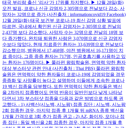
태국 부리람 출신 ’리사‘가 17위를 차지했다. ▶ 12월 28일(화)
오전 발표, 코로나 신규 감염자 2,305명으로 전날보다 감소, 사
망자는 32명으로 증가 (사진출처 : informationcovid19 Facebook)
12월 28일(화) 태국 보건부 코로나-19 최신 감염 상황 발표에
따르면, 국내에서 확인된 신규 감염자는 2,305명으로 전날의
2,437명 보다 감소했다. 사망자 수는 32명으로 전날의 18명 보
다 증가했다. 완치돼 퇴원한 사람은 3,070명으로 신규 감염자
수보다 많았다. 현재 치료중인 환자는 33,639명으로 전날보다
감소했으며, 병원에서 17,468명, 야전 병원에서 16,171명이 치
료 중이다. 그중 중증 환자는 717명, 인공호흡기를 사용하고 있
는 환자는 176명이다. ▶ 쭐라펀 왕립학술원, 면역력 약한 환자
대상 부스터샷 관련 안내 (사진출처 : Thai PBS) 쭐라펀 왕립학
술원은 면역력이 약한 환자들이 코로나-19에 감염되었을 경우
중증화 및 사망률이 높다고 설명하며 이들에게 조속한 코로나
19 백신 접종을 당부했다. 또한 면역력이 약한 환자들은 백신
을 2차까지 접종했어도 면역 반응이 일반인보다 낮게 나타났
다면서 3차 부스터샷 접종을 다음과 같은 방법으로 하도록 권
고했다. - 1) 사백신(시노백, 시노팜) 접종 집단 : 시노백, 시노팜
2회 접종한 경우, 마지막 접종 후 1개월 뒤 mRNA 종류 백신을
1개월 간격으로 3회 추가 접종 권고 - 2) AZ, 화이자, 모더나 접
종 집단 : 동일 백신을 2회 접종한 경우, 마지막 접종 1개월 후