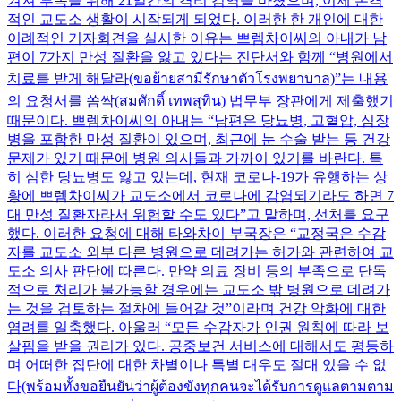
겨져 투옥을 위해 21일간의 격리 검역을 마쳤으며, 이제 본격
적인 교도소 생활이 시작되게 되었다. 이러한 한 개인에 대한
이례적인 기자회견을 실시한 이유는 쁘렘차이씨의 아내가 남
편이 7가지 만성 질환을 앓고 있다는 진단서와 함께 “병원에서
치료를 받게 해달라(ขอย้ายสามีรักษาตัวโรงพยาบาล)”는 내용
의 요청서를 쏨싹(สมศักดิ์ เทพสุทิน) 법무부 장관에게 제출했기
때문이다. 쁘렘차이씨의 아내는 “남편은 당뇨병, 고혈압, 심장
병을 포함한 만성 질환이 있으며, 최근에 눈 수술 받는 등 건강
문제가 있기 때문에 병원 의사들과 가까이 있기를 바란다. 특
히 심한 당뇨병도 앓고 있는데, 현재 코로나-19가 유행하는 상
황에 쁘렘차이씨가 교도소에서 코로나에 감염되기라도 하면 7
대 만성 질환자라서 위험할 수도 있다”고 말하며, 선처를 요구
했다. 이러한 요청에 대해 타와차이 부국장은 “교정국은 수감
자를 교도소 외부 다른 병원으로 데려가는 허가와 관련하여 교
도소 의사 판단에 따른다. 만약 의료 장비 등의 부족으로 단독
적으로 처리가 불가능할 경우에는 교도소 밖 병원으로 데려가
는 것을 검토하는 절차에 들어갈 것”이라며 건강 악화에 대한
염려를 일축했다. 아울러 “모든 수감자가 인권 원칙에 따라 보
살핌을 받을 권리가 있다. 공중보건 서비스에 대해서도 평등하
며 어떠한 집단에 대한 차별이나 특별 대우도 절대 있을 수 없
다(พร้อมทั้งขอยืนยันว่าผู้ต้องขังทุกคนจะได้รับการดูแลตามตาม