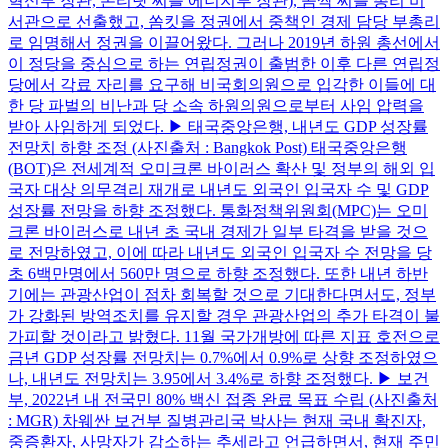
혁신부 장관, 쏜티랏 씨를 에너지부 장관), 콤싹 씨를 총리 비
서관으로 선출했고, 쏨킷을 정권에서 중책인 경제 담당 부총리
로 임명해서 정권을 이끌어왔다. 그러나 2019년 하원 총선에서
이 정당을 중심으로 하는 연립정권이 출범한 이후 다른 연립정
당에서 각료 자리를 요구해 비국회의원으로 입각한 이들에 대
한 당 파벌의 비난과 당 소속 하원의원으로부터 사임 압력을
받아 사임하게 되었다. ▶ 태국중앙은행, 내년도 GDP 성장률
전망치 하향 조정 (사진출처 : Bangkok Post) 태국중앙은행
(BOT)은 전세계적 오미크론 바이러스 확산 및 정부의 해외 입
국자 대상 의무격리 재개로 내년도 외국인 입국자 수 및 GDP
성장률 전망을 하향 조정했다. 통화정책위원회(MPC)는 오미
크론 바이러스로 내년 초 국내 경제가 일부 타격을 받을 것으
로 전망하였고, 이에 따라 내년도 외국인 입국자 수 전망을 당
초 6백만명에서 560만 명으로 하향 조정했다. 또한 내년 하반
기에는 관광산업이 점차 회복할 것으로 기대한다면서도, 정부
가 강화된 방역조치를 유지할 경우 관광산업의 추가 타격이 불
가피할 것이라고 밝혔다. 11월 국가개방에 따른 지표 호전으로
금년 GDP 성장률 전망치는 0.7%에서 0.9%로 상향 조정하였으
나, 내년도 전망치는 3.95에서 3.4%로 하향 조정했다. ▶ 보건
부, 2022년 내 전국민 80% 백신 접종 완료 목표 수립 (사진출처
: MGR) 차웨싼 보건부 질병관리국 박사는 현재 국내 확진자,
중증환자, 사망자가 감소하는 추세라고 언급하면서, 현재 주민