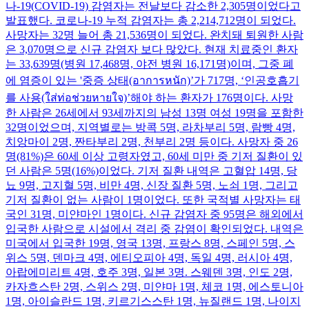
나-19(COVID-19) 감염자는 전날보다 감소한 2,305명이었다고
발표했다. 코로나-19 누적 감염자는 총 2,214,712명이 되었다.
사망자는 32명 늘어 총 21,536명이 되었다. 완치돼 퇴원한 사람
은 3,070명으로 신규 감염자 보다 많았다. 현재 치료중인 환자
는 33,639명(병원 17,468명, 야전 병원 16,171명)이며, 그중 폐
에 염증이 있는 '중증 상태(อาการหนัก)’가 717명, ‘인공호흡기
를 사용(ใส่ท่อช่วยหายใจ)’해야 하는 환자가 176명이다. 사망
한 사람은 26세에서 93세까지의 남성 13명 여성 19명을 포함한
32명이었으며, 지역별로는 방콕 5명, 라차부리 5명, 람빵 4명,
치앙마이 2명, 짠타부리 2명, 천부리 2명 등이다. 사망자 중 26
명(81%)은 60세 이상 고령자였고, 60세 미만 중 기저 질환이 있
던 사람은 5명(16%)이었다. 기저 질환 내역은 고혈압 14명, 당
뇨 9명, 고지혈 5명, 비만 4명, 신장 질환 5명, 노쇠 1명, 그리고
기저 질환이 없는 사람이 1명이었다. 또한 국적별 사망자는 태
국인 31명, 미얀마인 1명이다. 신규 감염자 중 95명은 해외에서
입국한 사람으로 시설에서 격리 중 감염이 확인되었다. 내역은
미국에서 입국한 19명, 영국 13명, 프랑스 8명, 스페인 5명, 스
위스 5명, 덴마크 4명, 에티오피아 4명, 독일 4명, 러시아 4명,
아랍에미리트 4명, 호주 3명, 일본 3명. 스웨덴 3명, 인도 2명,
카자흐스탄 2명, 스위스 2명, 미얀마 1명, 체코 1명, 에스토니아
1명, 아이슬란드 1명, 키르기스스탄 1명, 뉴질랜드 1명, 나이지