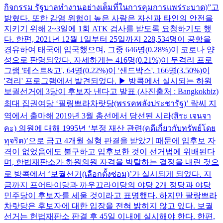
กิจกรรม รัฐบาลทำงานอย่างเต็มที่ในการคุมการแพร่ระบาด)”고
밝혔다. 또한 감염 위험이 높은 사람은 자신과 타인의 안전을
지키기 위해 2~3일에 1회 ATK 검사를 받도록 요청하기도 했
다. 한편, 2021년 12월 1일부터 25일까지 228,534명이 공항을
경유하여 태국에 입국했으며, 그중 646명(0.28%)이 코로나 양
성으로 판명되었다. 자세하게는 416명(0.21%)이 무격리 프로
그램 '테스트&고', 64명(0.22%)이 '샌드박스', 166명(3.50%)이
'격리' 프로그램에서 발견되었다. ▶ 방콕에서 실시되는 하원
보궐선거에 3당이 후보자 낸다고 발표 (사진출처 : Bangkokbiz)
최대 집권여당 ‘필링쁘라차랏당(พรรคพลังประชารัฐ)’ 락씨 지
역에서 출마해 2019년 3월 총선에서 당선된 시라(สิระ เจนจา
คะ) 의원에 대해 1995년 ‘부정 재산 관련(คดีเกี่ยวกับทรัพย์โดย
ทุจริต)’으로 금고 4개월 실형 판결을 받았기 때문에 입후보 자
격이 없었음에도 불구하고 입후보한 것이 선거법에 위배된다
며, 한법재판소가 하원의원 자격을 박탈하는 결정을 내린 것으
로 방콕에서 ‘보궐선거(เลือกตั้งซ่อม)’가 실시되게 되었다. 지
금까지 프어타이당과 까우끄라이당의 야당 2개 정당과 야당
민주당이 후보자를 세울 것이라고 표명했다. 하지만 팔랑쁘라
차랏당은 후보자에 대한 입장을 전혀 밝히지 않고 있다. 보궐
선거는 헌법재판소 판결 후 45일 이내에 실시해야 한다. 한편,