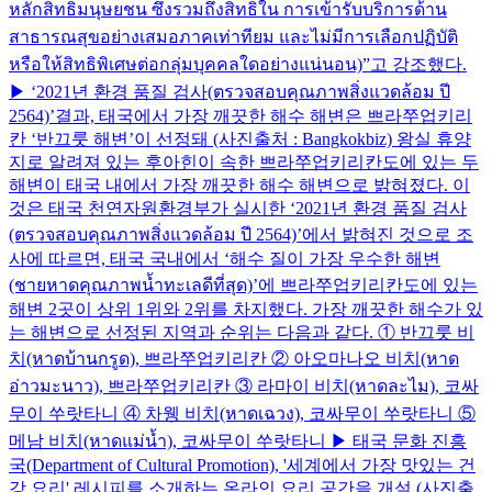
หลักสิทธิมนุษยชน ซึ่งรวมถึงสิทธิใน การเข้ารับบริการด้าน
สาธารณสุขอย่างเสมอภาคเท่าทียม และไม่มีการเลือกปฏิบัติ
หรือให้สิทธิพิเศษต่อกลุ่มบุคคลใดอย่างแน่นอน)”고 강조했다.
▶ ‘2021년 환경 품질 검사(ตรวจสอบคุณภาพสิ่งแวดล้อม ปี
2564)’결과, 태국에서 가장 깨끗한 해수 해변은 쁘라쭈업키리
칸 ‘반끄룻 해변’이 선정돼 (사진출처 : Bangkokbiz) 왕실 휴양
지로 알려져 있는 후아힌이 속한 쁘라쭈업키리칸도에 있는 두
해변이 태국 내에서 가장 깨끗한 해수 해변으로 밝혀졌다. 이
것은 태국 천연자원환경부가 실시한 ‘2021년 환경 품질 검사
(ตรวจสอบคุณภาพสิ่งแวดล้อม ปี 2564)’에서 밝혀진 것으로 조
사에 따르면, 태국 국내에서 ‘해수 질이 가장 우수한 해변
(ชายหาดคุณภาพน้ำทะเลดีที่สุด)’에 쁘라쭈업키리칸도에 있는
해변 2곳이 상위 1위와 2위를 차지했다. 가장 깨끗한 해수가 있
는 해변으로 선정된 지역과 순위는 다음과 같다. ① 반끄룻 비
치(หาดบ้านกรูด), 쁘라쭈업키리칸 ② 아오마나오 비치(หาด
อ่าวมะนาว), 쁘라쭈업키리칸 ③ 라마이 비치(หาดละไม), 코싸
무이 쑤랏타니 ④ 차웽 비치(หาดเฉวง), 코싸무이 쑤랏타니 ⑤
메남 비치(หาดแม่น้ำ), 코싸무이 쑤랏타니 ▶ 태국 문화 진흥
국(Department of Cultural Promotion), '세계에서 가장 맛있는 건
강 요리' 레시피를 소개하는 온라인 요리 공간을 개설 (사진출