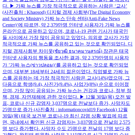
다. ▶ 가짜 뉴스를 가장 적극적으로 공유하는 사람은 ‘교사’
(사진출처 : Khaosod) 디지털 경제 사회부(The Digital Economy
and Society Ministry) 가짜 뉴스 단속 센터(Anti-Fake News
Center)‘에 따르면, 약 2,379만명 인터넷 사용자가 가짜 뉴스를
온라인으로 공유하고 있으며, 코로나-19 관련 기사가 태국인
들 사이에서 가장 많이 공유되고 있었다. 의외로 교사가 가장
적극적으로 가짜 뉴스를 공유하고 있는 것으로 확인되었다. 디
지털 경제사회부 차이웃(ชัยวุฒิ ธนาคมานุสรณ์) 장관은 태국
인터넷 사용자의 행동을 조사한 결과, 약 2,379만명의 사용자
가 ’가짜 뉴스(ข่าวปลอม)‘를 공유하고 있는 것으로 확인되었
으며, 대부분 18세부터 24세의 젊은이였다. 직업별로 가짜 뉴
스를 공유하는 데 가장 적극적인 사람은 교사(14%)였으며, 그
다음으로 학생(9.4), 사진가(9.4%), 사업가(8%) 순으로 이어졌
으며, 가장 많이 공유되는 가짜 뉴스는 건강과 코로나, 정부 정
책, 경제, 자연재해에 관한 것이었다. ▶ 12월 30일(목) 오전 발
표, 코로나 신규 감염자 3,037명으로 전날보다 증가, 사망자도
25명으로 증가 (사진출처 : informationcovid19 Facebook) 12월
30일(목) 태국 보건부 코로나-19 최신 감염 상황 발표에 따르
면, 국내에서 확인된 신규 감염자는 3,037명으로 전날의 2,575
명 보다 증가했다. 사망자 수도 25명으로 전날의 17명 보다 증
가했다. 완치돼 퇴원한 사람은 3,115명으로 신규 감염자 수보