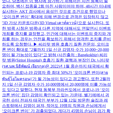
었다. 당초에는 이 행사에 참가하기 위해서는 사전 등록이 필
요하며, 백신 접종을 2회 마친 사람이어야 하며, 48시간 이내에
실시하는 AKT 검사에서 음성인 것으로 조건으로 했었으나
‘오미크론 변이’ 확대에 의해 변경으로 관객은 입장하지 않고
'3D 가상 카운트다운(3D Virtual เคาท์ดาวน์)'으로 실시한다. 또
한 방콕 시청은 방콕내 다른 지역에 대해서도 연말연시 이벤트
개최를 중지를 결정했고, 민간에 대해서는 이벤트의 중지와 개
최를 하는 경우는 안전을 확보하기 위해서 엄격한 조치를 준비
하도록 요청했다. ▶ 씨리랏 병원 호흡기 질환 전문의, 오미크
론 변이 확대로 "2월까지 1일 신규 감염자 수가 10,000~20,000
명이 될 가능성이 있다“고 밝혀 (사진출처 : Bangkokbiz) 씨리
랏 병원(Siriraj Hospital) 호흡기 질환 결핵과 부장인 Dr. 니티팟
(รศ.นพ.นิธิพัฒน์ เจียรกุล)은 2022년 1월 중순까지 태국에서 확
인되는 코로나-19 감염자 중 최대 50%가 ‘오미크론 변이(สาย
พันธุ์โอไมครอน)’가 될 가능성이 있다고 경고했다. 또한 2월까
지 1일 신규 감염자 수가 10,000명에서 20,000명에 이를 가능성
도 있다고 말했다. 현재 동북부 까라씬도에서 코로나-19 ‘오미
크론 변이’ 집단 감염이 확인되고 있는 가운데, 벨기에에서 귀
국한 슈터 전파자 태국인 부부가 12월 12일 방문한 술집과 레
스토랑에서 감염이 퍼져, 적어도 19명의 직원과 손님에게서
‘오미크론 변이’ 가 검출되었다. 게다가 45명의 손님이 검가 확