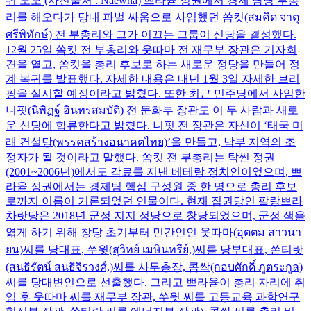
귀 도모 (사진출처 : Naewna) 쁘라윧 정권에서 경제 담당 부총
리를 해오다가 당내 파벌 싸움으로 사임했던 쏨킷(สมคิด จาตุ
ศรีพิทักษ์) 전 부총리와 그가 이끄는 그룹이 신당을 결성했다.
12월 25일 쏨킷 전 부총리와 웃따마 전 재무부 장관은 기자회
견을 열고, 쏨킷을 총리 후보로 하는 새로운 정당을 만들어 정
계 복귀를 발표했다. 자세한 내용은 내년 1월 3일 자세한 브리
핑을 실시할 예정이라고 밝혔다. 또한 최근 민주당에서 사임한
니핏(นิพิฏฐ์ อินทรสมบัติ) 전 문화부 장관도 이 두 사람과 새로
운 신당에 합류한다고 밝혔다. 니핏 전 장관은 자신이 ‘태국 미
래 건설당(พรรคสร้างอนาคตไทย)’을 만들고, 남부 지역의 조
정자가 될 것이라고 말했다. 쏨킷 전 부총리는 탁씬 정권
(2001~2006년)에서도 각료를 지낸 베테랑 정치인이었으며, 쁘
라윧 정권에서는 경제팀 핵심 구성원 중 한 명으로 총리 후보
로까지 이름이 거론되었던 인물이다. 현재 집권당인 팔랑쁘라
차랏당은 2018년 군정 지지 정당으로 창당되었으며, 군정 색을
엷게 하기 위해 창당 초기부터 민간인인 웃따마(อุตตม สาวนา
ยน)씨를 당대표, 쑤윗(สุวิทย์ เมษินทรีย์,)씨를 당부대표, 쏜티랏
(สนธิรัตน์ สนธิจิรวงศ์,)씨를 사무총장, 콤싹(กอบศักดิ์ ภูตระกูล)
씨를 당대변인으로 선출했다. 그리고 쁘라윧이 총리 자리에 취
임 후 웃따마 씨를 재무부 장관, 쑤윗 씨를 고등교육 과학연구