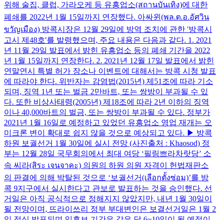
위해 술집, 클럽, 가라오케 등 유흥업소(สถานบันเทิง)에 대한
폐쇄를 2022년 1월 15일까지 연장했다. 아싸윈(พล.ต.อ.อัศวิน
ขวัญเมือง) 방콕시장은 12월 29일에 방역 조치에 관한 '방콕시
고시 제48호'를 발령했으며, 주요 내용은 다음과 같다. 1. 2021
년 11월 29일 발표에서 밝힌 유흥업소 등의 폐쇄 기간을 2022
년 1월 15일까지 연장한다. 2. 2021년 12월 17일 발표에서 밝힌
연말연시 특별 허가 장소나 이벤트에 대해서는 방콕 시청 ​​발표
에 따라야 한다. 위반자는 감염법(2015년) 제51조에 따라 기소
되며, 징역 1년 또는 벌금 2만바트, 또는 쌍방이 부과될 수 있
다. 또한 비상사태령(2005년) 제18조에 따라 2년 이하의 징역
이나 40,000바트의 벌금, 또는 쌍방이 부과될 수 있다. 정부가
2021년 1월 16일로 예정하고 있었던 유흥업소 영업 재개는 오
미크론 변이 확대로 쉽지 않을 것으로 예상되고 있다. ▶ 방콕
하원 보궐선거 1월 30일에 실시 전망 (사진출처 : Khaosod) 정
부는 12월 28일 국무회의에서 최대 여당 ‘필링쁘라차랏당’ 소
속 씨라(สิระ เจนจาคะ) 의원의 하원 의원 자격이 헌법재판소
의 판결에 의해 박탈된 것으로 ‘보궐선거(เลือกตั้งซ่อม)’를 방
콕 9지구에서 실시한다고 관보로 발표하는 것을 승인했다. 선
거일은 아직 공식적으로 정해지지 않았지만, 내년 1월 30일이
될 전망이며, 뜨라이쓰리 정부 부대변인은 보결선거일은 1월 2
일 정식 발표되며 입후보 기간은 같은 달 6~10일이 될 예정이