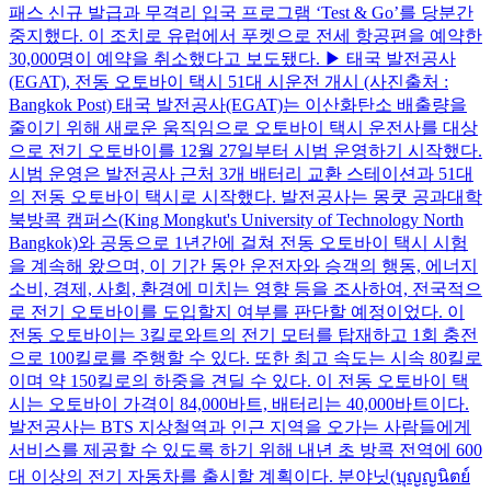
패스 신규 발급과 무격리 입국 프로그램 ‘Test & Go’를 당분간
중지했다. 이 조치로 유럽에서 푸켓으로 전세 항공편을 예약한
30,000명이 예약을 취소했다고 보도됐다. ▶ 태국 발전공사
(EGAT), 전동 오토바이 택시 51대 시운전 개시 (사진출처 :
Bangkok Post) 태국 발전공사(EGAT)는 이산화탄소 배출량을
줄이기 위해 새로운 움직임으로 오토바이 택시 운전사를 대상
으로 전기 오토바이를 12월 27일부터 시범 운영하기 시작했다.
시범 운영은 발전공사 근처 3개 배터리 교환 스테이션과 51대
의 전동 오토바이 택시로 시작했다. 발전공사는 몽쿳 공과대학
북방콕 캠퍼스(King Mongkut's University of Technology North
Bangkok)와 공동으로 1년간에 걸쳐 전동 오토바이 택시 시험
을 계속해 왔으며, 이 기간 동안 운전자와 승객의 행동, 에너지
소비, 경제, 사회, 환경에 미치는 영향 등을 조사하여, 전국적으
로 전기 오토바이를 도입할지 여부를 판단할 예정이었다. 이
전동 오토바이는 3킬로와트의 전기 모터를 탑재하고 1회 충전
으로 100킬로를 주행할 수 있다. 또한 최고 속도는 시속 80킬로
이며 약 150킬로의 하중을 견딜 수 있다. 이 전동 오토바이 택
시는 오토바이 가격이 84,000바트, 배터리는 40,000바트이다.
발전공사는 BTS 지상철역과 인근 지역을 오가는 사람들에게
서비스를 제공할 수 있도록 하기 위해 내년 초 방콕 전역에 600
대 이상의 전기 자동차를 출시할 계획이다. 분야닛(บุญญนิตย์