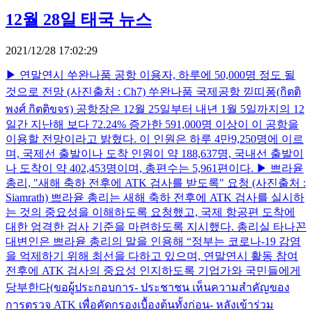
12월 28일 태국 뉴스
2021/12/28 17:02:29
▶ 연말연시 쑤완나품 공항 이용자, 하루에 50,000명 정도 될
것으로 전망 (사진출처 : Ch7) 쑤완나품 국제공항 낃띠퐁(กิตติ
พงศ์ กิตติขจร) 공항장은 12월 25일부터 내년 1월 5일까지의 12
일간 지난해 보다 72.24% 증가한 591,000명 이상이 이 공항을
이용할 전망이라고 밝혔다. 이 인원은 하루 4만9,250명에 이르
며, 국제선 출발이나 도착 인원이 약 188,637명, 국내선 출발이
나 도착이 약 402,453명이며, 총편수는 5,961편이다. ▶ 쁘라윧
총리, "새해 축하 전후에 ATK 검사를 받도록" 요청 (사진출처 :
Siamrath) 쁘라윧 총리는 새해 축하 전후에 ATK 검사를 실시하
는 것의 중요성을 이해하도록 요청했고, 국제 항공편 도착에
대한 엄격한 검사 기준을 마련하도록 지시했다. 총리실 타나꼰
대변인은 쁘라윧 총리의 말을 인용해 “정부는 코로나-19 감염
을 억제하기 위해 최선을 다하고 있으며, 연말연시 활동 참여
전후에 ATK 검사의 중요성 인지하도록 기업가와 국민들에게
당부한다(ขอผู้ประกอบการ- ประชาชน เห็นความสำคัญของ
การตรวจ ATK เพื่อคัดกรองเบื้องต้นทั้งก่อน- หลังเข้าร่วม