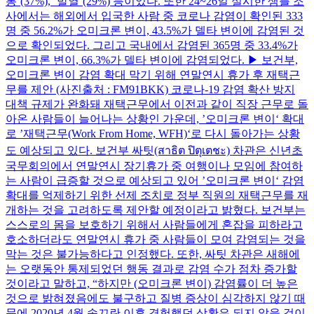
통‘(37%), ’발열‘(29%) 등이었다. 또한 24~26일 실시한 샘플 조
사에서는 해외에서 입국한 사람 중 코로나 감염이 확인된 333
명 중 56.2%가 오미크론 변이, 43.5%가 델타 변이에 감염된 것
으로 확인되었다. 그리고 국내에서 감염된 365명 중 33.4%가
오미크론 변이, 66.3%가 델타 변이에 감염되었다. ▶ 보건부,
오미크론 변이 감염 확대 막기 위해 연말연시 휴가 후 재택근
무를 제안 (사진출처 : FM91BKK) 코로나-19 감염 확산 방지
대책 규제가 완화돼 재택근무에서 이전과 같이 직장 근무로 돌
아온 사람들이 늘어나는 상황인 가운데, ’오미크론 변이‘ 확대
로 ’재택근무(Work From Home, WFH)‘로 다시 돌아가는 상황
도 예상되고 있다. 보건부 싸팃(สาธิต ปิตุเตชะ) 차관은 신년초
국무회의에서 연말연시 장기휴가 중 여행이나 모임에 참여하
는 사람이 급증할 것으로 예상되고 있어 ’오미크론 변이‘ 감염
확대를 억제하기 위한 선제 조치로 정부 직원의 재택근무를 재
개하는 것을 고려하도록 제안할 예정이라고 밝혔다. 보건부는
스스로의 몸을 보호하기 위해서 사람들에게 혼잡을 피하라고
호소하더라도 연말연시 휴가 중 사람들이 모여 감염되는 것을
막는 것은 불가능하다고 인정했다. 또한, 싸팃 차관은 새해에
는 오랫동안 통제되었던 행동 결과로 감염 수가 점차 증가할
것이라고 말하고, “하지만 (오미크론 변이) 감염률이 더 높은
것으로 밝혀졌음에도 불구하고 질병 증상이 심각하지 않기 때
문에 2020년 4월 송끄란 이후 경험했던 상황은 되지 않을 것이