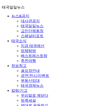
태국일일뉴스
뉴스&공지
대사관공지
태국일일뉴스
교민단체동정
스페샬리포트
태국소식
지금 태국에선
업체탐방
베스트레스토랑
추천여행
정보창고
골프장안내
공연/전시/이벤트
부동산임대
태국경제뉴스
칼럼/기고
우리말로 깨닫다
방콕세설
제대로 운동하기