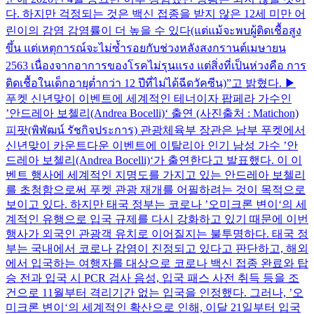
다. 하지만 걱정되는 것은 백신 접종을 받지 않은 12세 미만 어
린이의 감염 감염률이 더 높을 수 있다(แต่แม้จะพบผู้ติดเชื้อสูง
ขึ้น แต่เหตุการณ์จะไม่ซ้ำรอยกับช่วงหลังสงกรานต์เมษายน
2563 เนื่องจากอาการของโรคไม่รุนแรง แต่สิ่งที่เป็นห่วงคือ การ
ติดเชื้อในเด็กอายุต่ำกว่า 12 ปีที่ไม่ได้ฉีดวัคซีน)”고 밝혔다. ▶
푸켓 신년맞이 이벤트에 세계적인 테너이자 팝페라 가수인
’안드레아 보첼리(Andrea Bocelli)‘ 출연 (사진출처 : Matichon)
피팟(พิพัฒน์ รัชกิจประการ) 관광체육부 장관은 남부 푸켓에서
신년맞이 카운트다운 이벤트에 이탈리아 인기 남성 가수 ’안
드레아 보첼리(Andrea Bocelli)‘가 출연한다고 발표했다. 이 이
벤트 행사에 세계적인 지명도를 가지고 있는 안드레아 보첼리
를 초청함으로써 푸켓 관광 재개를 어필하려는 것이 목적으로
보이고 있다. 하지만 태국 정부는 코로나 ’오미크론 변이‘의 세
계적인 유행으로 입국 규제를 다시 강화하고 있기 때문에 이번
행사가 외국인 관광객 유치로 이어질지는 불투명하다. 태국 정
부는 국내에서 코로나 감염이 진정되고 있다고 판단하고, 해외
에서 입국하는 여행자를 대상으로 코로나 백신 접종 완료와 탑
승 전과 입국 시 PCR 검사 음성, 입국 패스 사전 취득 등을 조
건으로 11월부터 격리기간 없는 입국을 인정했다. 그러나, ’오
미크론 변이‘의 세계적인 확산으로 인해, 이달 21일부터 입국