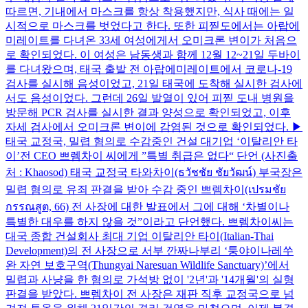
따르면, 기내에서 마스크를 항상 착용했지만, 식사 때에는 일
시적으로 마스크를 벗었다고 한다. 또한 피찓도에서는 아랍에
미레이트를 다녀온 33세 여성에게서 오미크론 변이가 처음으
로 확인되었다. 이 여성은 남동생과 함께 12월 12~21일 두바이
를 다녀왔으며, 태국 출발 전 아랍에미레이트에서 코로나-19
검사를 실시해 음성이었고, 21일 태국에 도착해 실시한 검사에
서도 음성이었다. 그런데 26일 발열이 있어 피찓 도내 병원을
방문해 PCR 검사를 실시한 결과 양성으로 확인되었고, 이후
자세 검사에서 오미크론 변이에 감염된 것으로 확인되었다. ▶
태국 교정국, 밀렵 혐의로 수감중인 건설 대기업 ‘이탈리안 타
이’전 CEO 쁘렘차이 씨에게 ”특별 취급은 없다“ 단언 (사진출
처 : Khaosod) 태국 교정국 타와차이(ธวัชชัย ชัยวัฒน์) 부국장은
밀렵 혐의로 유죄 판결을 받아 수감 중인 쁘렘차이(เปรมชัย
กรรณสูต, 66) 전 사장에 대한 발표에서 그에 대해 ‘차별이나
특별한 대우를 하지 않을 것”이라고 단언했다. 쁘렘차이씨는
대국 종합 건설회사 최대 기업 이탈리안 타이(Italian-Thai
Development)의 전 사장으로 서부 깐짜나부리 ‘퉁야이나레쑤
완 자연 보호구역(Thungyai Naresuan Wildlife Sanctuary)’에서
밀렵과 사냥을 한 혐의로 가석방 없이 '2년'과 '14개월'의 실형
판결을 받았다. 쁘렘차이 전 사장은 재판 직후 교정국으로 넘