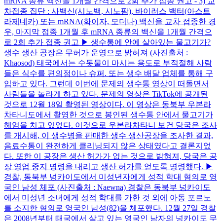
mRNA 종류 백신을 1개월 간격으로 2회 추가 접종 권고 - 3) 교
차접종 집단 : 사백신(시노백, 시노팜), 바이러스 백터(아스트
라제네카) 또는 mRNA(화이자, 모더나) 백신을 교차 접종한 경
우, 마지막 접종 1개월 후 mRNA 종류의 백신을 1개월 간격으
로 2회 추가 접종 권고 ▶ 생수통에 안에 살아있는 물고기가?
생수 생산 공장은 무허가 운영으로 밝혀져 (사진출처 :
Khaosod) 태국에서는 수돗물이 마시는 용도로 부적절해 사람
들은 식수를 편의점이나 슈퍼. 또는 생수 배달 업체를 통해 구
입하고 있다. 그런데 이번에 문제의 생수통 영상이 떠돌면서
사람들을 놀라게 하고 있다. 문제의 영상은 TikTok에 공개된
것으로 12월 18일 촬영된 영상이다. 이 영상은 동북부 우본라
차타니도에서 촬영한 것으로 봉인된 생수통 안에서 물고기가
헤엄을 치고 있었다. 이것으로 우본라차타니 보건 당국은 조사
를 개시해, 이 생수병을 판매한 생수 생산공장을 조사한 결과,
음료수통이 완전하게 클리닝되지 않은 상태였다고 결론지었
다. 또한 이 공장은 생산 허가가 없는 것으로 밝혀져, 당국은 공
장 영업 중지 명령을 내리고 생산 허가를 얻도록 명령했다. ▶
경찰, 동북부 넝카이도에서 미성년자에게 성적 학대 혐의로 영
국인 남성 체포 (사진출처 : Naewna) 경찰은 동북부 넝카이도
에서 미성년 소녀에게 성적 학대를 가한 것 외에 아동 포르노
를 소지한 혐의로 영국인 남성(82)을 체포했다. 12월 27일 경찰
은 2008년부터 태국에서 살고 있는 영국인 남자의 넝카이도 무