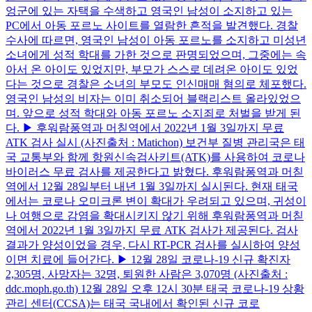
엉군에 있는 자택을 수색하고 영국인 남성이 소지하고 있는
PC에서 아동 포르노 사이트를 열람한 흔적을 발견했다. 경찰
수사에 따르면, 영국인 남성이 아동 포르노를 소지하고 미성년
소녀에게 성적 학대를 가한 것으로 판명되었으며, 그중에는 속
아서 온 아이도 있었지만, 부모가 스스로 데려온 아이도 있었
다는 것으로 경찰은 소녀의 부모도 인신매매 혐의로 체포했다.
영국인 남성의 비자는 이미 취소되어 블랙리스트 올라있었으
며. 앞으로 성적 학대와 아동 포르노 소지죄로 처벌을 받게 된
다. ▶ 후워람퐁역과 머칟역에서 2022년 1월 3일까지 무료
ATK 검사 실시 (사진출처 : Matichon) 보건부 질병 관리국은 태
국 교통부와 함께 항원신속검사키트(ATK)를 사용하여 코로나
바이러스 무료 검사를 제공한다고 밝혔다. 후워람퐁역과 머칟
역에서 12월 28일부터 내년 1월 3일까지 실시된다. 현재 태국
에서는 코로나 오미크론 변이 확대가 우려되고 있으며, 귀성이
나 여행으로 감염을 확대시키지 않기 위해 후워람퐁역과 머칟
역에서 2022년 1월 3일까지 무료 ATK 검사가 제공된다. 검사
결과가 양성이었을 경우, 다시 RT-PCR 검사를 실시하여 양성
이면 치료에 들어간다. ▶ 12월 28일 코로나-19 신규 확진자
2,305명, 사망자는 32명, 퇴원한 사람은 3,070명 (사진출처 :
ddc.moph.go.th) 12월 28일 오후 12시 30분 태국 코로나-19 상황
관리 센터(CCSA)는 태국 국내에서 확인된 신규 코로