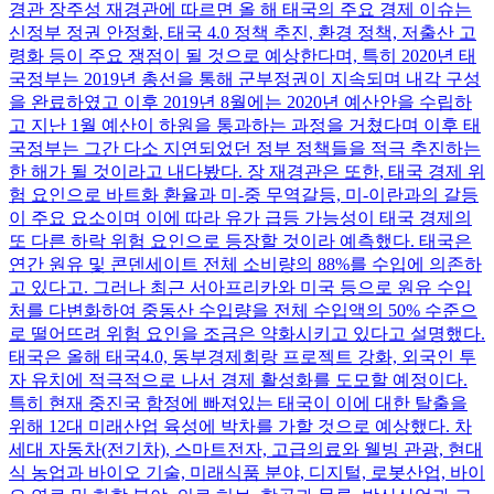
경관 장주성 재경관에 따르면 올 해 태국의 주요 경제 이슈는
신정부 정권 안정화, 태국 4.0 정책 추진, 환경 정책, 저출산 고
령화 등이 주요 쟁점이 될 것으로 예상한다며, 특히 2020년 태
국정부는 2019년 총선을 통해 군부정권이 지속되며 내각 구성
을 완료하였고 이후 2019년 8월에는 2020년 예산안을 수립하
고 지난 1월 예산이 하원을 통과하는 과정을 거쳤다며 이후 태
국정부는 그간 다소 지연되었던 정부 정책들을 적극 추진하는
한 해가 될 것이라고 내다봤다. 장 재경관은 또한, 태국 경제 위
험 요인으로 바트화 환율과 미-중 무역갈등, 미-이란과의 갈등
이 주요 요소이며 이에 따라 유가 급등 가능성이 태국 경제의
또 다른 하락 위험 요인으로 등장할 것이라 예측했다. 태국은
연간 원유 및 콘덴세이트 전체 소비량의 88%를 수입에 의존하
고 있다고. 그러나 최근 서아프리카와 미국 등으로 원유 수입
처를 다변화하여 중동산 수입량을 전체 수입액의 50% 수준으
로 떨어뜨려 위험 요인을 조금은 약화시키고 있다고 설명했다.
태국은 올해 태국4.0, 동부경제회랑 프로젝트 강화, 외국인 투
자 유치에 적극적으로 나서 경제 활성화를 도모할 예정이다.
특히 현재 중진국 함정에 빠져있는 태국이 이에 대한 탈출을
위해 12대 미래산업 육성에 박차를 가할 것으로 예상했다. 차
세대 자동차(전기차), 스마트전자, 고급의료와 웰빙 관광, 현대
식 농업과 바이오 기술, 미래식품 분야, 디지털, 로봇산업, 바이