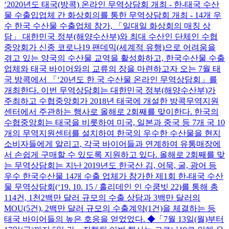
‘2020년도 태국(방콕) 온라인 무역상담회 개최 - 한-태국 수산
물 수출입업체 간 화상회의를 통한 무역상담회 개최 - 14개 우
수 한국 수산물 수출업체 참가, 「일대일 화상회의 매칭 상
담」 대한민국 정부(해양수산부)와 최대 수산인 단체인 수협
중앙회가 신종 코로나19 팬데믹(세계적 유행)으로 어려움을
겪고 있는 양국의 수산물 교역을 활성화하고, 한국수산물 수출
업체와 태국 바이어와의 교류의 장을 마련하고자 오는 7월 태
국 방콕에서 「‘20년도 한 국 수산물 온라인 무역상담회」를
개최한다. 이번 무역상담회는 대한민국 정부(해양수산부)가
주최하고 수협중앙회가 2018년 태국에 개설한 방콕무역지원
센터에서 주관하는 행사로 올해로 2회째를 맞이한다. 한국의
수협중앙회는 태국을 비롯하여 미국, 일본과 중국 등 7개 국 10
개의 무역지원센터를 설치하여 한국의 우수한 수산물을 현지
소비자들에게 알리고, 각국 바이어들과 연계하여 유통매장에
서 손쉽게 구매할 수 있도록 지원하고 있다. 올해로 2회째를 맞
는 무역상담회는 지난 2019년도 한국산 김, 어묵, 굴, 광어 등
우수 한국수산물 14개 수출 업체가 참가한 제1회 한-태국 수산
물 무역상담회(‘19. 10. 15 / 홀리데인 인 수쿰빗 22)를 통해 총
114건, 1천2백만 달러 규모의 수출 상담과 3백만 달러의
MOU(5건), 2백만 달러 규모의 수출계약(1건)을 체결하는 등
태국 바이어들의 높은 호응을 얻었었다. ◆「7월 13일(월)부터