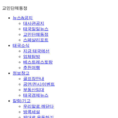
교민단체동정
뉴스&공지
대사관공지
태국일일뉴스
교민단체동정
스페샬리포트
태국소식
지금 태국에선
업체탐방
베스트레스토랑
추천여행
정보창고
골프장안내
공연/전시/이벤트
부동산임대
태국경제뉴스
칼럼/기고
우리말로 깨닫다
방콕세설
제대로 운동하기