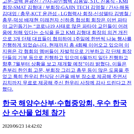
고문-코텍 윤광진 / 간사-파인웹텍 김용일, STC 진홍식 - KMI
회장-SMAT 김형대 / 부회장-GAJIN TECH 김영철 / 간사-해동
김대업 / 총무-KCT 윤관섭 - LG협력사 회장-신성델타 김병철 /
총무-덕성 배재현 미래전자 신하종 협성회 회장은 이번 파타
야 교민돕기는 “코로나19 사태로 많은 파타야 교민들이 어려
움에 처해 있다는 소식을 듣고 KMI 김형대 회장의 의견 개진
으로 3개 단체 대표들이 협의하여 1주일에 한번씩 나눔 행사를
진행하게 되었습니다. 현재까지 총 4회째 이어오고 있으며 이
지원은 각 협회의 멤버들이 자발적으로 기부하고 각 단체 회장
단들의 기부 등으로 진행하고 있으며 6월까지 일단 진행하고
향후 7월부터 상황을 보고 재개할 예정”이라 밝혔다. 이들은
촌부리 한인회 고문, 부회장 그리고 총무 등이 많은 도움을 주
었고 특히 한우리 한식당 신관을 배부 장소로 제공해 주면서
김치까지 무료로 제공해 주신 한우리 사장께 감사 드린다고 전
했다.
한국 해양수산부·수협중앙회, 우수 한국
산 수산물 업체 참가
2020/06/23 14:42:02