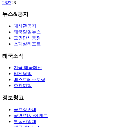
26
27
28
뉴스&공지
대사관공지
태국일일뉴스
교민단체동정
스페샬리포트
태국소식
지금 태국에선
업체탐방
베스트레스토랑
추천여행
정보창고
골프장안내
공연/전시/이벤트
부동산임대