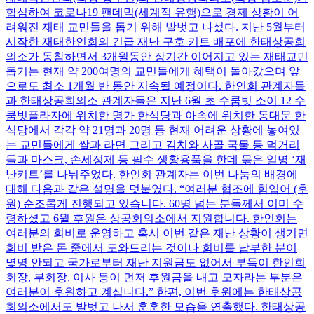
합심하여 코로나19 팬데믹(세계적 유행)으로 경제 상황이 어
려워진 재태 교민들을 돕기 위해 발벗고 나섰다. 지난 5월부터
시작한 재태한인회의 긴급 재난 구호 키트 배포에 한태상공회
의소가 동참하면서 3개월동안 장기간 이어지고 있는 재태교민
돕기는 현재 약 200여명의 교민들에게 혜택이 돌아갔으며 앞
으로도 최소 1개월 반 동안 지속될 예정이다. 한인회 관계자들
과 한태상공회의소 관계자들은 지난 6월 초 수쿰빗 소이 12 수
쿰빗플라자에 위치한 명가 한식당과 아속에 위치한 동대문 한
식당에서 각각 약 21명과 20명 등 현재 어려운 상황에 놓여있
는 교민들에게 쌀과 라면 그리고 김치와 사골 국물 등 먹거리
들과 마스크, 손세정제 등 필수 생황용품을 한데 묶은 일명 ‘재
난키트’를 나눠주었다. 한인회 관계자는 이번 나눔의 배경에
대해 다음과 같은 설명을 덧붙였다. “여러분 협조에 힘입어 (후
원) 순조롭게 진행되고 있습니다. 60명 넘는 분들께서 이미 수
령하셨고 6월 후원은 상공회의소에서 지원합니다. 한인회는
여러분의 회비로 운영하고 혹시 이번 같은 재난 상황이 생기면
회비 받은 돈 중에서 도와드리는 것이나 회비를 납부한 분이
몇명 안되고 국가로부터 재난 지원금도 없어서 부득이 한인회
회장, 부회장, 이사 등이 먼저 후원금을 내고 모자라는 부분은
여러분이 후원하고 계십니다.” 한편, 이번 후원에는 한태상공
회의소에서도 발벗고 나서 훈훈한 모습을 연출했다. 한태상공