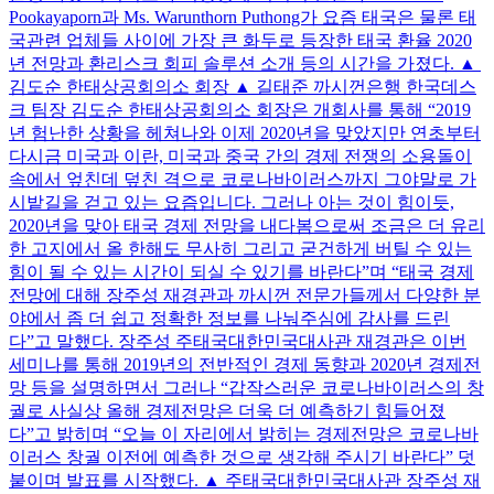
Pookayaporn과 Ms. Warunthorn Puthong가 요즘 태국은 물론 태
국관련 업체들 사이에 가장 큰 화두로 등장한 태국 환율 2020
년 전망과 환리스크 회피 솔루션 소개 등의 시간을 가졌다. ▲ 
김도순 한태상공회의소 회장 ▲ 길태준 까시껀은행 한국데스
크 팀장 김도순 한태상공회의소 회장은 개회사를 통해 “2019
년 험난한 상황을 헤쳐나와 이제 2020년을 맞았지만 연초부터
다시금 미국과 이란, 미국과 중국 간의 경제 전쟁의 소용돌이
속에서 엎친데 덮친 격으로 코로나바이러스까지 그야말로 가
시밭길을 걷고 있는 요즘입니다. 그러나 아는 것이 힘이듯,
2020년을 맞아 태국 경제 전망을 내다봄으로써 조금은 더 유리
한 고지에서 올 한해도 무사히 그리고 굳건하게 버틸 수 있는
힘이 될 수 있는 시간이 되실 수 있기를 바란다”며 “태국 경제
전망에 대해 장주성 재경관과 까시껀 전문가들께서 다양한 분
야에서 좀 더 쉽고 정확한 정보를 나눠주심에 감사를 드린
다”고 말했다. 장주성 주태국대한민국대사관 재경관은 이번
세미나를 통해 2019년의 전반적인 경제 동향과 2020년 경제전
망 등을 설명하면서 그러나 “갑작스러운 코로나바이러스의 창
궐로 사실상 올해 경제전망은 더욱 더 예측하기 힘들어졌
다”고 밝히며 “오늘 이 자리에서 밝히는 경제전망은 코로나바
이러스 창궐 이전에 예측한 것으로 생각해 주시기 바란다” 덧
붙이며 발표를 시작했다. ▲ 주태국대한민국대사관 장주성 재