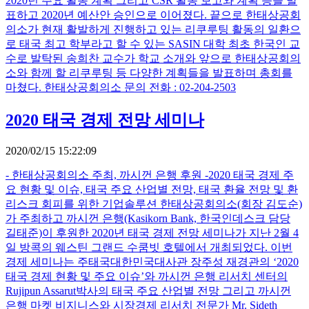
2020년 주요 활동 계획 그리고 CSR 활동 보고와 계획 등을 발
표하고 2020년 예산안 승인으로 이어졌다. 끝으로 한태상공회
의소가 현재 활발하게 진행하고 있는 리쿠루팅 활동의 일환으
로 태국 최고 학부라고 할 수 있는 SASIN 대학 최초 한국인 교
수로 발탁된 송희찬 교수가 학교 소개와 앞으로 한태상공회의
소와 함께 할 리쿠루팅 등 다양한 계획들을 발표하며 총회를
마쳤다. 한태상공회의소 문의 전화 : 02-204-2503
2020 태국 경제 전망 세미나
2020/02/15 15:22:09
- 한태상공회의소 주최, 까시껀 은행 후원 -2020 태국 경제 주
요 현황 및 이슈, 태국 주요 산업별 전망, 태국 환율 전망 및 환
리스크 회피를 위한 기업솔루션 한태상공회의소(회장 김도순)
가 주최하고 까시껀 은행(Kasikorn Bank, 한국인데스크 담당
길태준)이 후원한 2020년 태국 경제 전망 세미나가 지난 2월 4
일 방콕의 웨스틴 그랜드 수쿰빗 호텔에서 개최되었다. 이번
경제 세미나는 주태국대한민국대사관 장주성 재경관의 ‘2020
태국 경제 현황 및 주요 이슈’와 까시껀 은행 리서치 센터의
Rujipun Assarut박사의 태국 주요 산업별 전망 그리고 까시껀
은행 마켓 비지니스와 시장경제 리서치 전문가 Mr. Sideth