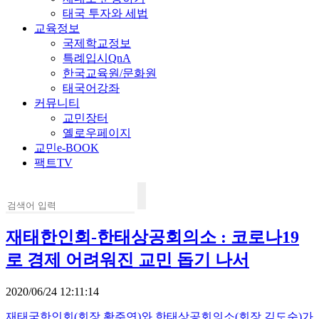
태국 투자와 세법
교육정보
국제학교정보
특례입시QnA
한국교육원/문화원
태국어강좌
커뮤니티
교민장터
옐로우페이지
교민e-BOOK
팩트TV
재태한인회-한태상공회의소 : 코로나19
로 경제 어려워진 교민 돕기 나서
2020/06/24 12:11:14
재태국한인회(회장 황주연)와 한태상공회의소(회장 김도순)가