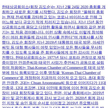
한태상공회의소(회장 김도순)는 지난 2월 24일 2020 총회를 개
최하고 새로운 회기를 시작했다. 김도순 회장은 “올해의 총회
는 현재 전세계를 강타하고 있는 코로나 바이러스로 인해 그
어느해 보다 규모가 작게 치러지고 있습니다. 지난 15년 동안
상공회의소에 몸담고 다양한 활동을 하면서 올해와 같은 분위
기는 또 처음 겪어봅니다. 이런 상황 속에서도 이렇게 참석해
주신 여러 회원들께 감사의 인사를 전한다”며 개회사를 시작
했다. 김도순 회장은 지난 2019년 대통령의 태국 방문, 아세안
써밋 등 대형 행사들이 여럿 있었는데 모든 행사들을 무사히
치를 수 있도록 도움을 준 회원사들에게 또한 감사의 인사를
전했다. 한태상공회의소는 1977년 당시 코트라 관장으로 재직
중이었던 안경준씨와 태국인 사업가 추언씨가 공동으로 설립
하여 처음에는 Thai-Korean Chamber of Commerce로 태국 상무
부에 정식 등록되었고 이후 명칭을 ‘Korean-Thai Chamber of
Commerce’로 개정하여 지금까지 이어져 오고 있다. 초대 회장
은 안경준, 2대는 Chuan Aroonratana씨 등으로 이어지다가 11대
안종국, 12대 조강본, 13대 이만재 회장에 이어 현재 김도순 회
장이 16대 회장직을 맡고 있다. 한편, 이날 총회에서는 2019년
결산 및 공인회계사 회계 감사 보고서 승인, 2020년 회계 감사
인 지정 및 승인 등의 순서로 이어졌고 2019년 주요행사와