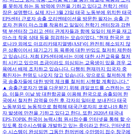
를 못하게 하는 등 방역에 만전을 기하고 있다고 천학기 센터
장은 설명했다. 실제 지난 3월 23일 태국 노동부에 위치한 태국
EPS센터 근로자 송출 오리엔테이션을 방문한 필자는 송출 근
로자 전원이 마스크를 착용하고 일일이 천학기 센터장과 강현
택 부센터장 그리고 센터 관계자들과 함께 일일이 체온을 재고
마스크 착용 상태 등을 점검하는 모습이었다. “현재 한국은 코
로나19 외에도 아프리카돼지열병(ASF)이 완전히 해소되지 않
은 상황이어서 돼기고기 등 육류에 대한 반입도 철저히 제한하
고 있습니다. 저희 EPS센터에서는 이에 대한 사전교육을 철저
히 시키고 있으며 조금이라도 의심되는 교육생이 있을 경우 교
육에서 배제 조치하고 있습니다. 다행히 현재까지 입국자 중
확진자는 한명도 나오지 않고 있습니다. 앞으로도 철저하게 한
국 송출자들에 대한 방역 체크를 철저히 시행할 계획입니다.”
▲ 송출근로자가 앱을 다운받기 위해 큐알코드를 스캔하는 모
습. 이들은 이날 밤 대한항공을 이용해 한국으로 송출되며 한
국에서 철저한 검역을 마친 후 각자의 일터로 보내진다 태국
노동부와도 능동적으로 협력해 태국근로자의 코로나19 확진
자 발생에 만전을 기하고 있다고 한다. 또한 2020년 태국내
EPS-TOPIK 한국어 능력시험 원서접수를 인터넷을 통해 할 수
있도록 접수시스템을 개발하고 있는 중이라고 한다. 인터넷접
수 시스템이 완성되면 그동안 한꺼번에 수만명이 접수 창구에