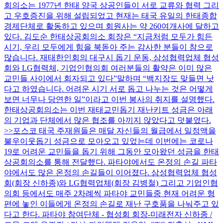
회의소는 1977년 한태 양국 상공인들이 서로 교류와 협력 그리
고 우호증진을 위해 설립되었고 현재는 태국 유일의 한태종합
경제단체로 활동하고 있으며 회원사는 약 260여개사에 달하고
있다. 김도순 한태상공회의소 회장은 “지금처럼 모두가 힘든
시기, 우리 모두에게 힘을 북돋아 주는 감사한 분들이 참으로
많습니다. 재태한인회의 대구시 돕기 운동, 삼성협력업체 협성
회와 LG협력체, 기업인협의회 여러분들의 활약은 이미 많은
교민들 사이에서 회자되고 있다”말하며 “백지장도 맞들면 낫
다고 하였습니다. 어려운 시기 서로 돕고 나누는 것은 어떻게
보면 너무나 당연한 일”이라고 이번 봉사의 취지를 설명했다.
한태상공회의소는 이번 재태교민돕기 재난키트 성금은 아래
의 기업과 단체에서 많은 협조를 아끼지 않았다고 덧붙였다.
>>포스코 태국 주재원들은 매달 자신들의 월급에서 일정액을
불우이웃돕기 성금으로 모아오고 있었는데 이번에는 코로나
19로 어려운 교민들을 돕기 위해 그동안 모아왔던 성금을 한태
상공회의소를 통해 전달했다. 파타야에서도 온정의 손길 파타
야에서도 많은 온정의 손길들이 이어졌다. 삼성협력업체 협성
회(회장 신하종)와 LG협력업체(회장 김병철) 그리고 기업인협
의회 등에서도 매주 2차례씩 파타야 교민들중 현재 어려운 형
편에 놓인 이들에게 온정의 손길로 재난 구호품을 나눠주고 있
다고 한다. 파타야 참여단체 - 협성회 회장-미래전자 신하종 /