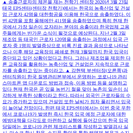
▲ 송출근로자의 체온을 재는 천학기 센터장 2020년 3월 23일
태국 EPS센터(센터장 천학기)에서는 한국의 농축산업 및 건설
업 근로자 42명을 대한항공을 이용해 한국으로 송출하였다. 이
번 42명을 포함 올해에만 411명을 송출하였으며 특히 현재 한
국에서 가장 일손이 모자라는 분야의 송출이라 한국업체 고용
주들에게는 반가운 소식이 될것으로 예상된다. 지난 2월 3일
제조업 등 태국인 근로자 120명을 송출하는 과정에서 입국 근
로자 중 1명의 발열증상으로 비록 진료 결과 음성으로 나타났
으나 이후 해당 교육장의 폐쇄로 현재 3월말까지 한국 입국이
중단되고 있던 상황이었다고 한다. 그러나 제조업을 제외한 다
른 교육장을 활용하는 농축산업 및 건설업은 지속적으로 근로
자를 송출하고 있는 중이라고. ▲ 강현택 부센터장(오른쪽)과
센터직원이 한국 질병관리본부에서 운영하는 코로나19 관리
스마트폰 앱 다운로드 방법과 접속, 이용 방법 등을 설명하고
있다 현재 한국은 곧 있을 농번기 철을 맞아 농촌의 일손이 심
각하게 부족한 상황이라고 한다. 따라서 외국인 근로자들의 수
요가 증가하고 있으며 건설업 또한 날씨가 점차 풀리면서 입국
이 늘어날 전망이다. 한편 태국 EPS센터에서는 이번 중국 우한
에서 코로나19가 발생한 즉시 한국 입국 예정 근로자에 대한
예방대책을 다각도로 마련하고 실행에 들어갔으며 한국 입국
당일에는 코로나19 관련 체크리스트를 작성하고 발열검사 실
시, 마스크 항시 착용, 소지품 확인을 통한 해열제 복용과 소지