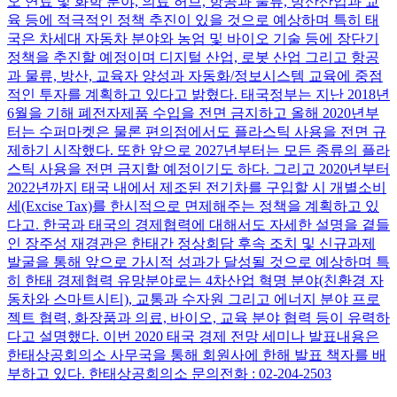
오 연료 및 화학 분야, 의료 허브, 항공과 물류, 방산산업과 교
육 등에 적극적인 정책 추진이 있을 것으로 예상하며 특히 태
국은 차세대 자동차 분야와 농엄 및 바이오 기술 등에 장단기
정책을 추진할 예정이며 디지털 산업, 로봇 산업 그리고 항공
과 물류, 방산, 교육자 양성과 자동화/정보시스템 교육에 중점
적인 투자를 계획하고 있다고 밝혔다. 태국정부는 지난 2018년
6월을 기해 폐전자제품 수입을 전면 금지하고 올해 2020년부
터는 수퍼마켓은 물론 편의점에서도 플라스틱 사용을 전면 규
제하기 시작했다. 또한 앞으로 2027년부터는 모든 종류의 플라
스틱 사용을 전면 금지할 예정이기도 하다. 그리고 2020년부터
2022년까지 태국 내에서 제조된 전기차를 구입할 시 개별소비
세(Excise Tax)를 한시적으로 면제해주는 정책을 계획하고 있
다고. 한국과 태국의 경제협력에 대해서도 자세한 설명을 곁들
인 장주성 재경관은 한태간 정상회담 후속 조치 및 신규과제
발굴을 통해 앞으로 가시적 성과가 달성될 것으로 예상하며 특
히 한태 경제협력 유망분야로는 4차산업 혁명 분야(친환경 자
동차와 스마트시티), 교통과 수자원 그리고 에너지 분야 프로
젝트 협력, 화장품과 의료, 바이오, 교육 분야 협력 등이 유력하
다고 설명했다. 이번 2020 태국 경제 전망 세미나 발표내용은
한태상공회의소 사무국을 통해 회원사에 한해 발표 책자를 배
부하고 있다. 한태상공회의소 문의전화 : 02-204-2503