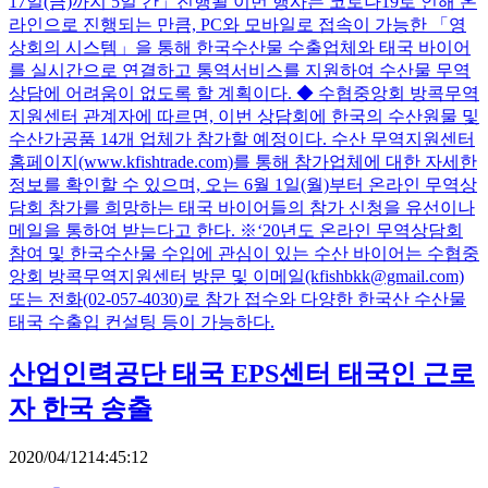
17일(금)까지 5일 간」진행될 이번 행사는 코로나19로 인해 온
라인으로 진행되는 만큼, PC와 모바일로 접속이 가능한 「영
상회의 시스템」을 통해 한국수산물 수출업체와 태국 바이어
를 실시간으로 연결하고 통역서비스를 지원하여 수산물 무역
상담에 어려움이 없도록 할 계획이다. ◆ 수협중앙회 방콕무역
지원센터 관계자에 따르면, 이번 상담회에 한국의 수산원물 및
수산가공품 14개 업체가 참가할 예정이다. 수산 무역지원센터
홈페이지(www.kfishtrade.com)를 통해 참가업체에 대한 자세한
정보를 확인할 수 있으며, 오는 6월 1일(월)부터 온라인 무역상
담회 참가를 희망하는 태국 바이어들의 참가 신청을 유선이나
메일을 통하여 받는다고 한다. ※‘20년도 온라인 무역상담회
참여 및 한국수산물 수입에 관심이 있는 수산 바이어는 수협중
앙회 방콕무역지원센터 방문 및 이메일(kfishbkk@gmail.com)
또는 전화(02-057-4030)로 참가 접수와 다양한 한국산 수산물
태국 수출입 컨설팅 등이 가능하다.
산업인력공단 태국 EPS센터 태국인 근로
자 한국 송출
2020/04/1214:45:12