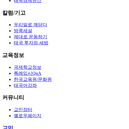
태국경제뉴스
칼럼/기고
우리말로 깨닫다
방콕세설
제대로 운동하기
태국 투자와 세법
교육정보
국제학교정보
특례입시QnA
한국교육원/문화원
태국어강좌
커뮤니티
교민장터
옐로우페이지
교민