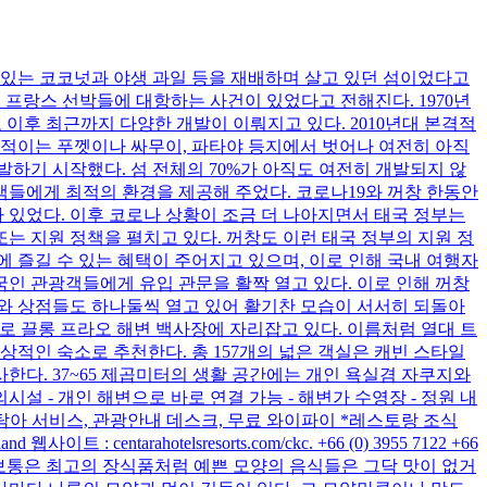
 있는 코코넛과 야생 과일 등을 재배하며 살고 있던 섬이었다고
 프랑스 선박들에 대항하는 사건이 있었다고 전해진다. 1970년
 이후 최근까지 다양한 개발이 이뤄지고 있다. 2010년대 본격적
북적이는 푸껫이나 싸무이, 파타야 등지에서 벗어나 여전히 아직
하기 시작했다. 섬 전체의 70%가 아직도 여전히 개발되지 않
들에게 최적의 환경을 제공해 주었다. 코로나19와 꺼창 한동안
 있었다. 이후 코로나 상황이 조금 더 나아지면서 태국 정부는
 지원 정책을 펼치고 있다. 꺼창도 이런 태국 정부의 지원 정
에 즐길 수 있는 혜택이 주어지고 있으며, 이로 인해 국내 여행자
국인 관광객들에게 유입 관문을 활짝 열고 있다. 이로 인해 꺼창
와 상점들도 하나둘씩 열고 있어 활기찬 모습이 서서히 되돌아
한 리조트로 끌롱 프라오 해변 백사장에 자리잡고 있다. 이름처럼 열대 트
적인 숙소로 추천한다. 총 157개의 넓은 객실은 캐빈 스타일
다. 37~65 제곱미터의 생활 공간에는 개인 욕실겸 자쿠지와
 - 개인 해변으로 바로 연결 가능 - 해변가 수영장 - 정원 내
, 탁아 서비스, 관광안내 데스크, 무료 와이파이 *레스토랑 조식
: centarahotelsresorts.com/ckc. +66 (0) 3955 7122 +66
가 장식품인가? 보통은 최고의 장식품처럼 예쁜 모양의 음식들은 그닥 맛이 없거