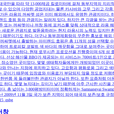
태국만을 따라 약 13,000제곱 킬로미터에 걸쳐 동부지역의 지리적
 수 있으며 다양한 공업지대는 물론 카사바와 고무 그리고 각종
 가든 라용의 꺼싸멧 섬은 이미 해외에서도 유명한 관광지이다. 
랜드 호핑 등의 관광지는 알려져 있다. 하지만 큰 각광을 받는 
주 또는 꺼싸멧이나 꺼창 등에 포커스를 맞춰 상대적으로 라용 
이는 새로운 관광지로 발돋움하려는 현지 라용시의 노력도 있지만
기 때문이기도 하다. 더구나 동부경제회랑의 꾸준한 홍보로 해외
꺼싸멧에서 출발하는 아이랜드 호핑은 총 11개의 섬을 선택할 수 있
 하며 트로피칼 코발트 색 바다의 깨끗함을 그대로 보여주는 곳이
이 가능하다. 현재 로우시즌 프로모션을 진행중이며 6개 섬 호핑은
선상 해산물 BBQ가 제공되는 이 서비스는 700바트/1인으로 프로모션 중
 거의 버려진 장소였던 곳이었다. 몇몇 생태학자들에게만 개방되었던 
와 만나는 지점에 위치하고 있다. 고요함과 평화로움 그리고 색
 곳이기 때문에 입장료와 이용료가 부담되지 않을 정도로 저렴하다
)에 한번쯤 꼭 들려볼만한 관광지가 아닐까 한다. 또한 요즘처럼
 하다. 몇몇 늪지대는 깊이가 낮기 때문에 아주 근사한 사진을 
800평방미터이며 정확하게는 Samnangyai Swamp(Jamrung 늪), 
 2009년 11월 3일 국가 보존 지역이 되어 태국의 보존/보호
15_qsbg
꺼창