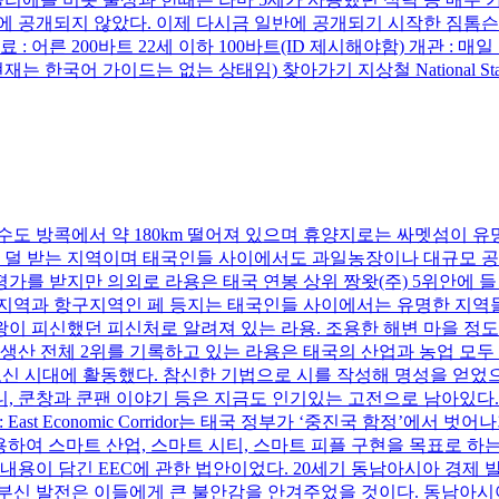
반에 공개되지 않았다. 이제 다시금 일반에 공개되기 시작한 짐톰
 어른 200바트 22세 이하 100바트(ID 제시해야함) 개관 : 
 한국어 가이드는 없는 상태임) 찾아가기 지상철 National Stad
은 수도 방콕에서 약 180km 떨어져 있으며 휴양지로는 싸멧섬이
을 덜 받는 지역이며 태국인들 사이에서도 과일농장이나 대규모 공
가를 받지만 의외로 라용은 태국 연봉 상위 짱왓(주) 5위안에 
 지역과 항구지역인 페 등지는 태국인들 사이에서는 유명한 지역
이 피신했던 피신처로 알려져 있는 라용. 조용한 해변 마을 정도
생산 전체 2위를 기록하고 있는 라용은 태국의 산업과 농업 모두
로 라따나꼬신 시대에 활동했다. 참신한 기법으로 시를 작성해 명성을 얻었으며
니, 쿤창과 쿤팬 이야기 등은 지금도 인기있는 고전으로 남아있다.
ast Economic Corridor는 태국 정부가 ‘중진국 함정’에서 
 적용하여 스마트 산업, 스마트 시티, 스마트 피플 구현을 목표로 하
내용이 담긴 EEC에 관한 법안이었다. 20세기 동남아시아 경제 
 발전은 이들에게 큰 불안감을 안겨주었을 것이다. 동남아시아 전통