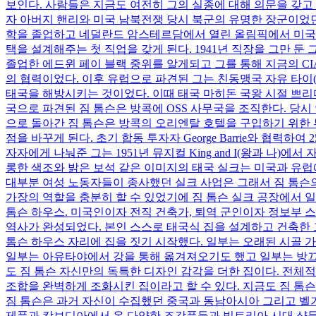
보인다. 사람들은 지금도 여전히 그의 실종에 대해 의문을 갖고 
자 아버지 핸리와 미국 남북전쟁 당시 북군의 유명한 장군이었던
학을 졸업하고 네덜란드 암스테르담에서 열린 올림픽에서 미국 
택을 설계해주는 첫 직업을 갖게 된다. 1941년 직장을 그만 
졸업한 에드윈 페이 블랙 중위를 알게되고 그를 통해 지금의 CIA(미국
의 협력이었다. 이후 유럽으로 파견된 그는 친동맹국 자유 타이
태국을 해방시키는 것이었다. 이때 태국 마히돈 국왕 시절 쁘리디
국으로 파견된 짐 톰슨은 방콕에 OSS 사무국을 조직한다. 당시 연
으로 돌아간 짐 톰슨은 방콕의 오리엔탈 호텔을 구입하기 위한 
점을 바꾸게 된다. 초기 합동 투자자 George Barrie와 협력하여
자자에게 나눠준 그는 1951년 뮤지컬 King and I(왕과 
롱한 색조와 밝은 보석 같은 이미지의 태국 실크는 미국과 유럽
대부분 여성 노동자들이 종사했던 실크 사업은 그래서 짐 톰슨
가장의 역할을 충분히 할 수 있었기에 짐 톰슨 실크 공장에서 일
톰슨 하우스. 미국인이자 전직 건축가, 퇴역 군인이자 정보부 
역사가 완성되었다. 본인 스스로 태국식 집을 설계하고 건축한 그
톰슨 하우스 자리에 집을 짓기 시작했다. 일부는 오래된 시골 가
일부는 아유타야에서 강을 통해 옮겨져오기도 했고 일부는 방끄루
도 짐 톰슨 자신만의 독특한 디자인 감각을 더한 집이다. 전체
조합을 완벽하게 조화시킨 집이라고 할 수 있다. 지금도 짐 톰
짐 톰슨은 과거 자신이 수집했던 중국과 동남아시아 그리고 벨기
제품과 캄보디아에서 온 다양한 조각품들과 빅토리아 시대 샹들