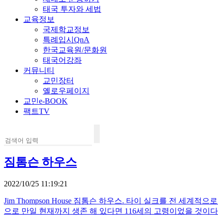
태국 투자와 세법
교육정보
국제학교정보
특례입시QnA
한국교육원/문화원
태국어강좌
커뮤니티
교민장터
옐로우페이지
교민e-BOOK
팩트TV
짐톰슨 하우스
2022/10/25 11:19:21
Jim Thompson House 짐톰슨 하우스. 타이 실크를 전 세계적으로 알린
으로 만일 현재까지 생존 해 있다면 116세의 고령이었을 것이다