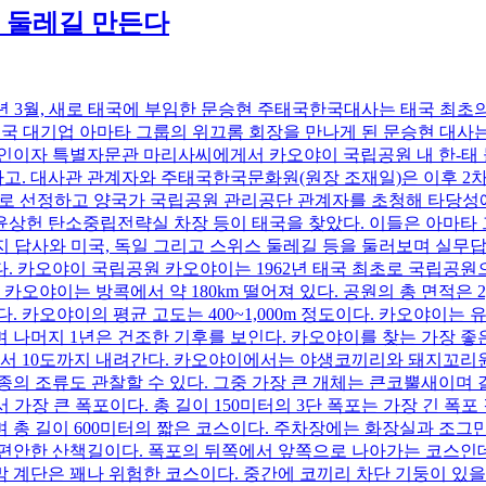
 둘레길 만든다
2년 3월, 새로 태국에 부임한 문승현 주태국한국대사는 태국 최초
태국 대기업 아마타 그룹의 위끄롬 회장을 만나게 된 문승현 대사
 부인이자 특별자문관 마리사씨에게서 카오야이 국립공원 내 한-태 
고. 대사관 관계자와 주태국한국문화원(원장 조재일)은 이후 2
로 선정하고 양국가 국립공원 관리공단 관계자를 초청해 타당성에 
헌 탄소중립전략실 차장 등이 태국을 찾았다. 이들은 아마타 그룹의 
우나록 실지 답사와 미국, 독일 그리고 스위스 둘레길 등을 둘러보며 
. 카오야이 국립공원 카오야이는 1962년 태국 최초로 국립공
카오야이는 방콕에서 약 180km 떨어져 있다. 공원의 총 면적은
다. 카오야이의 평균 고도는 400~1,000m 정도이다. 카오야이는
며 나머지 1년은 건조한 기후를 보인다. 카오야이를 찾는 가장 
에서 10도까지 내려간다. 카오야이에서는 야생코끼리와 돼지꼬리원
0종의 조류도 관찰할 수 있다. 그중 가장 큰 개체는 큰코뿔새이며 
장 큰 폭포이다. 총 길이 150미터의 3단 폭포는 가장 긴 폭포 
 총 길이 600미터의 짧은 코스이다. 주차장에는 화장실과 조그
 편안한 산책길이다. 폭포의 뒤쪽에서 앞쪽으로 나아가는 코스인데
 계단은 꽤나 위험한 코스이다. 중간에 코끼리 차단 기둥이 있