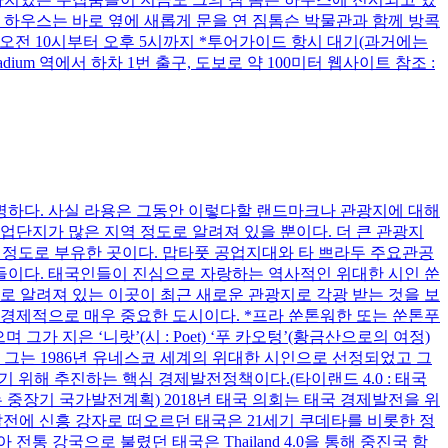
슨 하우스는 바로 옆에 새롭게 문을 연 짐톰슨 박물관과 함께 방콕
매일 오전 10시부터 오후 5시까지 *투어가이드 항시 대기(과거에는
ium 역에서 하차 1번 출구, 도보로 약 100미터 웹사이트 참조 :
 유명하다. 사실 라용은 그동안 이렇다할 랜드마크나 관광지에 대해
업단지가 많은 지역 정도로 알려져 있을 뿐이다. 더 큰 관광지
들 정도로 부유한 곳이다. 맙타풋 공업지대와 타 쁘라두 주요관공
들이다. 태국인들이 진심으로 자랑하는 역사적인 위대한 시인 쑨
로 알려져 있는 이곳이 최근 새로운 관광지로 각광 받는 것을 보
 경제적으로 매우 중요한 도시이다. *프라 쑨톤워한 또는 쑨톤푸
 그가 지은 ‘니랏’(시 : Poet) ‘푸 카오텅’(황금산으로의 여정)
 그는 1986년 유네스코 세계의 위대한 시인으로 선정되었고 그
벗어나기 위해 추진하는 핵심 경제발전정책이다.(타이랜드 4.0 : 태국
는 중장기 국가발전계획) 2018년 태국 의회는 태국 경제발전을 위
발전에 신흥 강자로 떠오르던 태국은 21세기 쿠데타를 비롯한 정
 강국으로 불렸던 태국은 Thailand 4.0을 통해 중진국 함