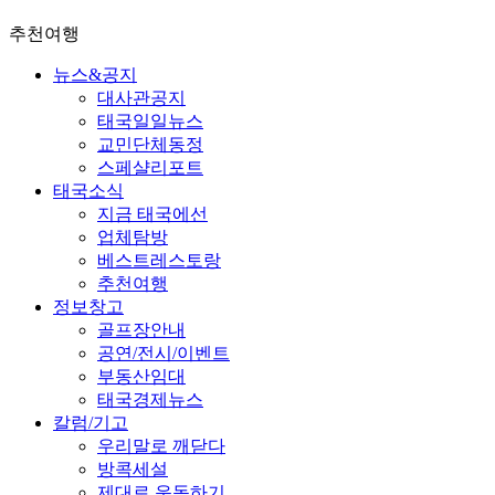
추천여행
뉴스&공지
대사관공지
태국일일뉴스
교민단체동정
스페샬리포트
태국소식
지금 태국에선
업체탐방
베스트레스토랑
추천여행
정보창고
골프장안내
공연/전시/이벤트
부동산임대
태국경제뉴스
칼럼/기고
우리말로 깨닫다
방콕세설
제대로 운동하기