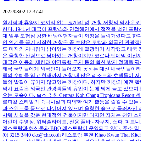
2022/08/02 12:37:41
원시림과 휴양지 코끼리 없는 코끼리 섬, 꺼창 꺼창의 역사 위
한다. 1941년 태국이 프랑스와 인접해안에서 접전을 벌인 프랑
대 일부 모험심 강한 배낭여행자들이 꺼창을 들락거렸다고 한다. 
인 인기를 끌기 시작한 꺼창은 곧 수많은 로칼과 외국인 관광객
도 미지의 처녀림이 남아있는 꺼창에 열광하기 시작했고 태국 정
은 울창한 산림으로 남아있는 꺼창이지만 코로나 펜데믹 이전까
태국은 이동의 제한과 야간통행 금지 등의 확산 방지 정책을 펼
태국 국민들에게 외국인이 들어오지 못하는 대신 내국인들이라도 
책의 수혜를 입고 현재까지 꺼창 내 많은 리조트와 호텔들이 저가
들의 발길이 끊이지 않고있는 꺼창이다. 하지만 꺼창의 예전 활
역시 요즘은 외국인 관광객들의 유입이 눈에 띄게 늘고 있으며
오는 모습이다. 숙소 추천 Centara Koh Chang Tropic
로피칼 스타일의 숙박시설과 다양한 여가 활동을 즐길 수 있는 
과 스위트룸 등으로 나뉘어져 있으며 울창한 숲으로 둘러싸인 각
샤워 시설을 갖춘 현대적인 건물이지만 디자인 자체는 천연 소재와
어린이 수영장, 워터슬라이트, 전용 풀바 - 자쿠지, 스파, 피트
레스토랑과 해산물과 BBQ 레스토랑이 운영되고 있다. 주소 및 연락처 26/3 Moo 4, K
(0) 3215 3440 ckc@chr.co.th 레스토랑 추천 Khao Kw