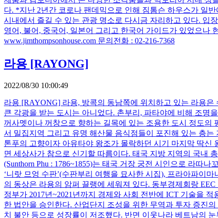
다. *지난 2년간 코로나 팬데믹으로 인해 짐톰슨 하우스가 일
시내에서 즐길 수 있는 관광 명소로 다시금 자리하고 있다. 입장료 :
영어, 불어, 중국어, 일본어 그리고 한국어 가이드가 있었으나 현재는
www.jimthompsonhouse.com 문의전화 : 02-216-7368
라용 [RAYONG]
2022/08/30 10:00:49
라용 [RAYONG] 라용, 방콕의 동남쪽에 위치하고 있는 라용
큰 각광을 받는 도시는 아니었다. 촌부리, 파타야에 비해 조명
꺼사멧이나 꺼창으로 향하는 길목에 있는 조용한 도시 정도의 평
서 밀집지역 그리고 유명 해산물 음식점들이 포진해 있는 층는
톤푸의 고향이자 아유타야 왕조가 몰락하던 시기 마지막 딱신 왕
면 세상사가 참으로 신기할 따름이다. 태국 지방 지역의 국내 총
(Sunthorn Phu : 1786~1855)는 태국 거장 궁전 시인으
‘니랏 므엉 수판’(수판부리 여행을 묘사한 시집), 프라아파이마
의 동상은 라용의 암퍼 끌랭에 세워져 있다. 동부경제회랑 EEC : E
정부가 2017년~2021년까지 경제와 사회 전반에 ICT 기술을
한 법안을 승인한다. 산업단지 조성을 위한 무역과 투자 증진의 
치 불안 등으로 성장률이 저조했다. 반면 이웃나라 베트남의 눈부신