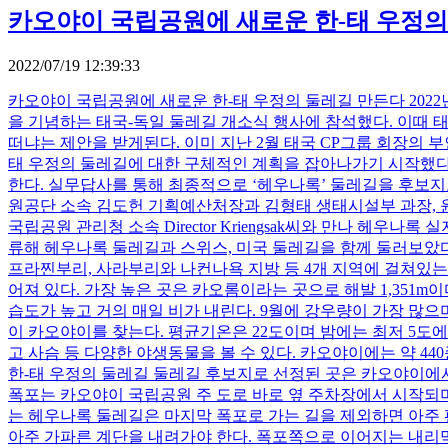
카오야이 국립공원에 새로운 한-태 우정의
2022/07/19 12:39:33
카오야이 국립공원에 새로운 한-태 우정의 둘레길 만든다 202
을 기념하는 태국-독일 둘레길 개소식 행사에 참석했다. 이때 
떠냐는 제안을 받게된다. 이미 지난 2월 태국 CP그룹 회장의
태 우정의 둘레길에 대한 구체적인 계획을 잡아나가기 시작했다
한다. 실무답사를 통해 최종적으로 ‘헤우나록’ 둘레길을 후보지
원공단 소속 김도헌 기획예산처장과 김형태 생태시설부 과장, 윤상
국립공원 관리청 소속 Director Kriengsak씨와 만나 헤
류해 헤우나록 둘레길과 스위스, 미국 둘레길을 함께 둘러보았다
프라찐부리, 사라부리와 나컨나욕 지방 등 4개 지역에 걸쳐있는 
어져 있다. 가장 높은 곳은 카오롬이라는 곳으로 해발 1,351m이
습도가 높고 거의 매일 비가 내린다. 9월에 강우량이 가장 많으
이 카오야이를 찾는다. 평균기온은 22도이며 밤에는 최저 5도
고 사슴 등 다양한 야생동물을 볼 수 있다. 카오야이에는 약 44
한-태 우정의 둘레길 둘레길 후보지로 선정된 곳은 카오야이에서 가
폭포는 카오야이 국립공원 주 도로 바로 옆 주차장에서 시작되며
는 헤우나록 둘레길은 마지막 폭포로 가는 길을 제외하면 아주
아주 가파른 계단을 내려가야 한다. 폭포쪽으로 이어지는 내리막