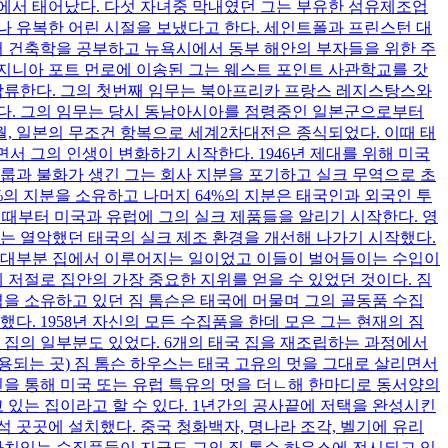
린빌에서 태어났다. 다섯 자녀중 막내였던 그는 부유한 섬유제조업
나 유복한 어린 시절을 보냈다고 한다. 세인트폴과 프린스턴 대
 건축학을 공부하고 뉴욕시에서 동부 해안의 부자들을 위한 주
 버지니아 포트 먼로에 이송된 그는 웨스트 포인트 사관학교를 갓
eds)에 합류한다. 그의 첫번째 임무는 북아프리카 프랑스 레지스탕스와
졌다. 그의 임무는 당시 동남아시아를 점령중인 일본군으로부터
월, 일본의 무조건 항복으로 세계2차대전은 종식되었다. 이때 태
되면서 그의 인생이 변화하기 시작한다. 1946년 제대를 위해 미국
룹과 불화가 생긴 그는 회사 지분을 포기하고 실크 무역으로 초
각각 18%의 지분을 소유하고 나머지 64%의 지분은 태국인과 외국인 투
서 이때부터 미국과 유럽에 그의 실크 제품들을 알리기 시작한다. 영
는 열악했던 태국의 실크 제조 환경을 개선해 나가기 시작했다.
은 대부분 집에서 이루어지는 일이었고 이들이 벌어들이는 수입이
 저절로 집안의 가장 중요한 지위를 얻을 수 있었던 것이다. 짐
력을 소유하고 있던 짐 톰슨은 태국에 머물며 그의 골동품 수집
. 1958년 자신의 모든 수집품을 한데 모은 그는 현재의 짐
는 집의 일부분도 있었다. 6개의 태국 집을 재조립하는 과정에서
용되는 곳) 짐 톰슨 하우스는 태국 고유의 멋을 그대로 살리면서
인을 통해 미국 또는 유럽 특유의 멋을 더ㄴ해 한마디로 동서양의
 있는 집이라고 할 수 있다. 1년간의 공사끝에 저택을 완성시킨
 곳곳에 설치했다. 중국 청화백자, 명나라 조각, 벨기에 유리
가치있는 수집품들이 지금도 그의 짐 톰슨 하우스에 전시되고 있