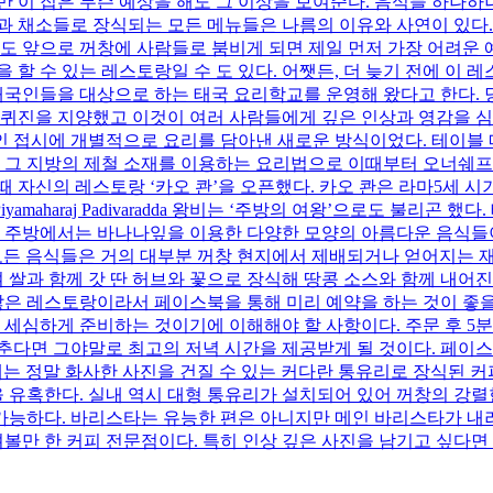
만 이 집은 무슨 예상을 해도 그 이상을 보여준다. 음식들 하나하
과 채소들로 장식되는 모든 메뉴들은 나름의 이유와 사연이 있다.
도 앞으로 꺼창에 사람들로 붐비게 되면 제일 먼저 가장 어려운 
 할 수 있는 레스토랑일 수 도 있다. 어쨋든, 더 늦기 전에 이 
국인들과 태국인들을 대상으로 하는 태국 요리학교를 운영해 왔다고 한
퀴진을 지양했고 이것이 여러 사람들에게 깊은 인상과 영감을 심어주
인 접시에 개별적으로 요리를 담아낸 새로운 방식이었다. 테이블 
그 지방의 제철 소재를 이용하는 요리법으로 이때부터 오너쉐프의
때 자신의 레스토랑 ‘카오 콴’을 오픈했다. 카오 콴은 라마5세
asininat Piyamaharaj Padivaradda 왕비는 ‘주방의 여왕’으로도
실 주방에서는 바나나잎을 이용한 다양한 모양의 아름다운 음식들
 제공되는 모든 음식들은 거의 대부분 꺼창 현지에서 제배되거나 얻어
쌀과 함께 갓 딴 허브와 꽃으로 장식해 땅콩 소스와 함께 내어진
은 레스토랑이라서 페이스북을 통해 미리 예약을 하는 것이 좋을 
주 세심하게 준비하는 것이기에 이해해야 할 사항이다. 주문 후 5
말로 최고의 저녁 시간을 제공받게 될 것이다. 페이스북 : www.face
카페 화창한 날에는 정말 화사한 사진을 건질 수 있는 커다란 통유리로 
유혹한다. 실내 역시 대형 통유리가 설치되어 있어 꺼창의 강렬한
가능하다. 바리스타는 유능한 편은 아니지만 메인 바리스타가 내려
 한 커피 전문점이다. 특히 인상 깊은 사진을 남기고 싶다면 꼭 한번 들