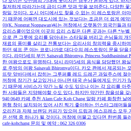
나 보이는 것만큼의 기대에 못미치는 경우가 흔하게 있다. 하지
철저하게 따라가는데 급이 다른 맛과 멋을 보여준다. 다양한 꽃
랑일 것이다. 도시 어디에서도 찾을 수 없는 이 레스토랑은 아마
기 때문에 어쩌면 대도시에 있는 것보다는 조금은 더 쉽게 예약을
야(K. Nongrat Noppawan)씨는 꺼창에서 오랫동안 외
요리스쿨이었으며 이곳의 요리 스킬은 다른 곳과는 다른 *누벨 
으로 큰 그릇에 요리를 담아내는 스타일을 버리고 손님들의 개
재료의 풍미를 살리고 전통보다는 요리사의 창의력을 중시하며 
하던 쉐프 쿤 야는 코로나19로 대다수의 레스토랑이 문을 닫을 
이다. 라마5세의 부인 Saisavali Bhiromya, Princess Suddh
한 여왕으로도 유명하다. 당시 라마5세의 음식을 담당했던 왕
로 주방의 여왕 Saisavali Bhiromya이다. 카오 콴에서
뜨랏 앞바다에서 잡히는 그루퍼를 레드 드레곤 과일주스에 절여 
꺼창에 장기간 살고있거나 아니면 태국 손님들에게도 인기가 많
기 때문에 서비스가 약간 느릴 수도 있으나 이는 각 요리를 아
한 사람들은 지양해야할 수도 있다. 하지만 약간만 참을성을 갖춘다면 그야
940 0649 카페 추천 Alam Cafe Koh Chang 알람 
원형 창이 설치되어 있어 사진 찍기 좋아하는 인스타그래머들을 
오리진과 자체 브랜딩 커피가 있으며 드립과 에스프레소 모두 
은 선택 중 하나가 될 것이다. 꺼창에 머물고 있다면 한번쯤 들려볼만
cafe-kohchang 문의 및 예약 : 062 326 0306