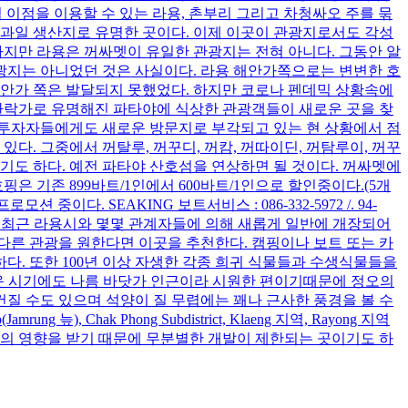
 이점을 이용할 수 있는 라용, 촌부리 그리고 차청싸오 주를 묶
 과일 생산지로 유명한 곳이다. 이제 이곳이 관광지로서도 각성
하지만 라용은 꺼싸멧이 유일한 관광지는 전혀 아니다. 그동안 알
관광지는 아니었던 것은 사실이다. 라용 해안가쪽으로는 변변한 호
해안가 쪽은 발달되지 못했었다. 하지만 코로나 펜데믹 상황속에
 환락가로 유명해진 파타야에 식상한 관광객들이 새로운 곳을 찾
 투자자들에게도 새로운 방문지로 부각되고 있는 현 상황에서 점
다. 그중에서 꺼탈루, 꺼꾸디, 꺼캄, 꺼따이딘, 꺼탐루이, 꺼꾸
기도 하다. 예전 파타야 산호섬을 연상하면 될 것이다. 꺼싸멧에
 기존 899바트/1인에서 600바트/1인으로 할인중이다.(5개
이다. SEAKING 보트서비스 : 086-332-5972 /. 94-
이곳이 최근 라용시와 몇몇 관계자들에 의해 새롭게 일반에 개장되어
다른 관광을 원한다면 이곳을 추천한다. 캠핑이나 보트 또는 카
. 또한 100년 이상 자생한 각종 희귀 식물들과 수생식물들을
 더운 시기에도 나름 바닷가 인근이라 시원한 편이기때문에 정오의
건질 수도 있으며 석양이 질 무렵에는 꽤나 근사한 풍경을 볼 수
Chak Phong Subdistrict, Klaeng 지역, Rayong 지역
 규정의 영향을 받기 때문에 무분별한 개발이 제한되는 곳이기도 하