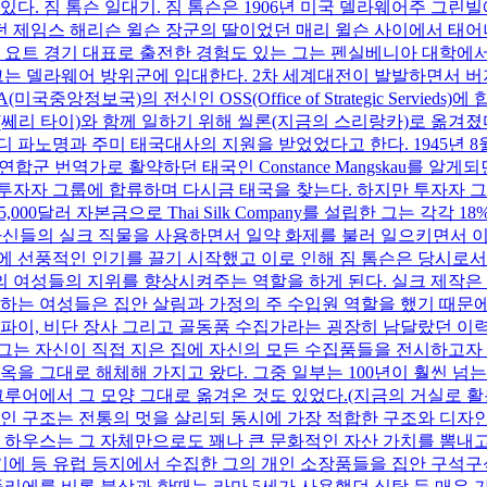
있다. 짐 톰슨 일대기. 짐 톰슨은 1906년 미국 델라웨어주 그
 제임스 해리슨 윌슨 장군의 딸이었던 매리 윌슨 사이에서 태어
요트 경기 대표로 출전한 경험도 있는 그는 펜실베니아 대학에서
둔 그는 델라웨어 방위군에 입대한다. 2차 세계대전이 발발하면서
중앙정보국)의 전신인 OSS(Office of Strategic Servi
(쎄리 타이)와 함께 일하기 위해 씰론(지금의 스리랑카)로 옮겨
 파노명과 주미 태국대사의 지원을 받었었다고 한다. 1945년 8
합군 번역가로 활약하던 태국인 Constance Mangskau를 알게
투자자 그룹에 합류하며 다시금 태국을 찾는다. 하지만 투자자 그
 25,000달러 자본금으로 Thai Silk Company를 설립한 그는 
나)에서 자신들의 실크 직물을 사용하면서 일약 화제를 불러 일으키면
에 선풍적인 인기를 끌기 시작했고 이로 인해 짐 톰슨은 당시로서
의 여성들의 지위를 향상시켜주는 역할을 하게 된다. 실크 제작
하는 여성들은 집안 살림과 가정의 주 수입원 역할을 했기 때문에
스파이, 비단 장사 그리고 골동품 수집가라는 굉장히 남달랐던 이
는 자신이 직접 지은 집에 자신의 모든 수집품들을 전시하고자 했다
옥을 그대로 해체해 가지고 왔다. 그중 일부는 100년이 훨씬 넘
어에서 그 모양 그대로 옮겨온 것도 있었다.(지금의 거실로 활
적인 구조는 전통의 멋을 살리되 동시에 가장 적합한 구조와 디자
슨 하우스는 그 자체만으로도 꽤나 큰 문화적인 자산 가치를 뽐내고
에 등 유럽 등지에서 수집한 그의 개인 소장품들을 집안 구석구석
리에를 비롯 불상과 한때는 라마 5세가 사용했던 식탁 등 매우 