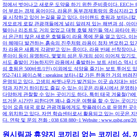
정에서 벗어나고 새로운 도약을 하기 위한 준비중이다. EEC는 
어 부르는 경제 용어이다. 라용은 동부경제회랑의 중심지라고 할
을 시작하고 있어 눈길을 끌고 있다. 아이랜드 호핑과 보타니칼
게모르게 로칼 관광객들에게 널리 알려져 있는 해변과 섬, 아이
텔이나 리조트도 거의 없었고 대형 호텔 체인들 역시 파타야 위
서 은근히 많은 새로운 호텔들이 라용 쪽에 문을 열고 있다. 
아 헤매다 발견하는 흙속의 진주처럼 라용이 점차 변모하고 있
차 라용은 새롭게 각광받고 있는 중이다. 라용 반페 선착장이나 
루아이 등이 유명하다. 몇몇의 섬은 두개의 섬이 이어져 있기도
서도 출발이 가능하지만 라용에서 출발하는 보트 서비스 역시 이용
섬 호핑은 500바트/1인) 이외에도 석양을 즐기는 보트 투어도 있다. 
952-7411 페이스북 : speaking 보타니칼 가든 한동안
운영되고 있다. 고생의 싸멧나무가 발견되는 이곳 습지대는 바다
약과 자전거 하이킹도 즐길 수 있는 이곳은 라용시에서 운영하는
다양하게 관찰할 수 있는 곳이기도 하다. 특히 태국 겨울철(?
뜨거운 시간만 피한다면 꽤나 즐거운 여행을 할 수 있는 곳이기도
있어 요즘 태국 로칼 관광객들에게도 핫플레이스로 유명한 곳이다. 총 넓이는 3,
에 위치하고 있다. 자연 학습센터로서 활용되고 있는 이곳은 지난
다. 연락 및 문의 전화 : 038 638 880~1 Website : www.qsbg.org/20
원시림과 휴양지 코끼리 없는 코끼리 섬, 