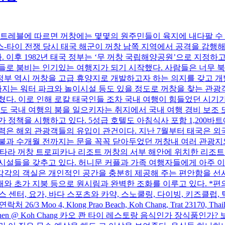
키트레블에 따르면 꺼창에는 몇몇의 원주민들이 육지에 내다팔 수
스-타이 전쟁 당시 태국 해군이 꺼창 남쪽 지역에서 공격을 감행해
이후 1982년 태국 정부는 ‘무 꺼창 국립해양공원’으로 지정하고
들로 붐비는 인기있는 여행지가 되기 시작했다. 사람들은 너무 
부 역시 꺼창을 고급 휴양지로 개발하고자 하는 의지를 갖고 개발
지는 워터 파크와 놀이시설 등도 있을 정도로 꺼창을 찾는 관광객
쳤다. 이로 인해 로칼 태국인들 조차 국내 여행이 힘들었던 시기가
국내 여행의 붐을 일으키자는 취지에서 국내 여행 경비 보조 또는
 정책을 시행하고 있다. 5성급 호텔도 아침식사 포함 1,200바트
력은 해외 관광객들의 유입이 관건이다. 지난 7월부터 태국은 외
 불과 수개월 전까지는 문을 꼭꼭 닫아두었던 꺼창내 여러 관광지
ana Resort 센타라 꺼창 트로피카나 리조트 꺼창의 서부 해안에 위치
시설들을 갖추고 있다. 허니문 커플과 가족 여행자들에게 아주 이상
각의 객실은 개인적인 공간을 충분히 제공해 주는 편안함을 선사한
 초가 지붕 등으로 원시림과 완벽한 조화를 이루고 있다. *편의시설
니스 센터, 요가, 바다 스포츠와 카약, 스노쿨링, 다이빙, 키즈클럽
long Prao Beach, Koh Chang, Trat 23170, Thailand 웹사이트 
an Thai Kitchen @ Koh Chang 카오 콴 타이 레스토랑 음식인