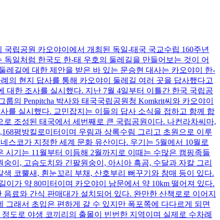
의 국립공원 카오야이에서 개최된 독일-태국 국교수립 160주년
는 독일처럼 한국도 한-태 우호의 둘레길을 만들어보는 것이 어
둘레길에 대한 제안을 받은 바 있는 문승현 대사는 카오야이 한-
차례의 현지 답사를 통해 카오야이 둘레길 여러 곳을 답사했다고
대한 조사를 실시했다. 지난 7월 4일부터 이틀간 한국 국립공
Penpitcha 박사와 태국국립공원청 Komkrit씨와 카오야이
실무답사를 실시했다. 교민잡지는 이들의 답사 소식을 접하고 함께 합
원으로 조성된 태국에서 세번째로 큰 국립공원이다. 나컨라차씨마,
 2,168평방킬로미터이며 우림과 상록수림 그리고 초원으로 이루
 유네스코가 지정한 세계 문화 유산이다. 우기는 5월에서 10월로
좋은 시기는 11월부터 이듬해 2월까지로 이때는 수많은 캠핑족들
숭이, 고슴도치와 긴팔원숭이, 아시아 흑곰, 수달과 자칼 그리
갈색 코뿔새, 흰눈꼬리 부채, 산호부리 뻐꾸기와 참매 등이 있다.
길이가 약 80미터이며 카오야이 남문에서 약 10km 떨어져 있다.
만 음료와 간식 판매대가 설치되어 있다. 완만한 산책로로 이어지
 그래서 초입은 편하게 갈 수 있지만 폭포쪽에 다다르게 되면
을 정도로 야생 코끼리의 출몰이 빈번한 지역이며 실제로 수차례