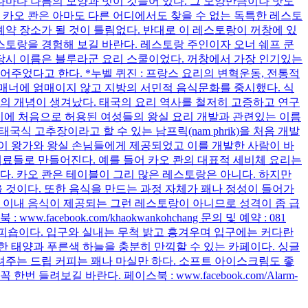
나마다 나름의 모양과 멋이 깃들어 있다. 그 모양만큼이나 맛도
 카오 콴은 아마도 다른 어디에서도 찾을 수 없는 독특한 레스토
예약 장소가 될 것이 틀림없다. 반대로 이 레스토랑이 꺼창에 있
레스토랑을 경험해 보길 바란다. 레스토랑 주인이자 오너 쉐프 쿤
다. 당시 이름은 블루라군 요리 스쿨이었다. 꺼창에서 가장 인기있는
었다고 한다. *누벨 퀴진 : 프랑스 요리의 변혁운동, 전통적
매너에 얽매이지 않고 지방의 서민적 음식문화를 중시했다. 식
 개념이 생겨났다. 태국의 요리 역사를 철저히 고증하고 연구
 시기에 처음으로 허용된 여성들의 왕실 요리 개발과 관련있는 이름
 불리곤 했다. 태국식 고추장이라고 할 수 있는 남프릭(nam phrik)을 처음 개발
이 왕가와 왕실 손님들에게 제공되었고 이를 개발한 사람이 바
지는 재료들로 만들어진다. 예를 들어 카오 콴의 대표적 세비체 요리는
다. 카오 콴은 테이블이 그리 많은 레스토랑은 아니다. 하지만
것이다. 또한 음식을 만드는 과정 자체가 꽤나 정성이 들어가
분 이내 음식이 제공되는 그런 레스토랑이 아니므로 성격이 좀 급
book.com/khaokwankohchang 문의 및 예약 : 081
장식된 커피숍이다. 입구와 실내는 무척 밝고 흥겨우며 입구에는 커다란
 태양과 푸른색 하늘을 충분히 만끽할 수 있는 카페이다. 싱글
주는 드립 커피는 꽤나 마실만 하다. 소프트 아이스크림도 좋
려보길 바란다. 페이스북 : www.facebook.com/Alarm-