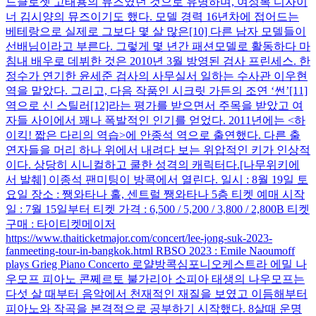
드클로젯 고태용의 뮤즈였던 것으로 유명하며, 여성복 디자이
너 김시양의 뮤즈이기도 했다. 모델 경력 16년차에 접어드는
베테랑으로 실제로 그보다 몇 살 많은[10] 다른 남자 모델들이
선배님이라고 부른다. 그렇게 몇 년간 패션모델로 활동하다 마
침내 배우로 데뷔한 것은 2010년 3월 방영된 검사 프린세스. 한
정수가 연기한 윤세준 검사의 사무실서 일하는 수사관 이우현
역을 맡았다. 그리고, 다음 작품인 시크릿 가든의 조연 ‘썬’[11]
역으로 신 스틸러[12]라는 평가를 받으면서 주목을 받았고 여
자들 사이에서 꽤나 폭발적인 인기를 얻었다. 2011년에는 <하
이킥! 짧은 다리의 역습>에 안종석 역으로 출연했다. 다른 출
연자들을 머리 하나 위에서 내려다 보는 위압적인 키가 인상적
이다. 상당히 시니컬하고 쿨한 성격의 캐릭터다.[나무위키에
서 발췌] 이종석 팬미팅이 방콕에서 열린다. 일시 : 8월 19일 토
요일 장소 : 쨍와타나 홀, 센트럴 쨍와타나 5층 티켓 예매 시작
일 : 7월 15일부터 티켓 가격 : 6,500 / 5,200 / 3,800 / 2,800B 티켓
구매 : 타이티켓메이저
https://www.thaiticketmajor.com/concert/lee-jong-suk-2023-
fanmeeting-tour-in-bangkok.html RBSO 2023 : Emile Naoumoff
plays Grieg Piano Concerto 로얄방콕심포니오케스트라 에밀 나
우모프 피아노 콘쩨르토 불가리아 소피아 태생의 나우모프는
다섯 살 때부터 음악에서 천재적인 재질을 보였고 이듬해부터
피아노와 작곡을 본격적으로 공부하기 시작했다. 8살때 운명