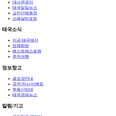
대사관공지
태국일일뉴스
교민단체동정
스페샬리포트
태국소식
지금 태국에선
업체탐방
베스트레스토랑
추천여행
정보창고
골프장안내
공연/전시/이벤트
부동산임대
태국경제뉴스
칼럼/기고