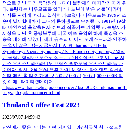
적으로 만난 파리 음악원의 나디아 블랑제의 마지막 제자가 된
다. 블랑제는 나우모프를 일러 “내 노년에 받은 선물”이라며
제자를 귀하게 여겼고 열심히 가르쳤다. 나우모프는 1979년 스
승이 별세할때까지 그녀의 문하생으로 수련했다. 1981년 19살
때 마인츠의 음악출판사 쇼트의 작곡가로 계약했고, 블랑제가
세상을 떠난 후 퐁탱블루에 미국 예술 음악원 하계 특강을 스
승을 대신해 맡았다. 세계 유수의 메이저 오케스트라와 연주하
는 일이 많은 그는 지금까지 L.A. Philharmonic / Berlin
Symphony, / Vienna Symphony, / San Francisco Symphony, / 워싱
턴 국립교향악단 / 모스코 심포니 / NHK 심포니 / 헤이그 레지
던스 오케스트라 / 라디오 프랑스 필하모닉 오케스트라 등 다
수이다. 일시 : 8월 26일 오후 7:30 PM 장소 : 타이랜드 컬처럴
센터 메인 홀 티켓 가격 : 2,500 / 2,000 / 1,500 / 1,000 / 600B 티
켓 예매 : 타이티켓메이저
https://www.thaiticketmajor.com/concert/rbso-2023-emile-naoumoff-
plays-grieg-piano-concerto.html
Thailand Coffee Fest 2023
2023/07/07 14:59:43
당신에게 좋은 커피는 어떤 커피입니까? 향긋한 향과 절묘한