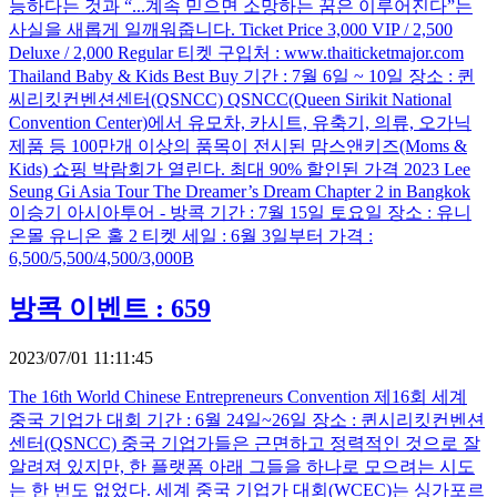
능하다는 것과 “...계속 믿으면 소망하는 꿈은 이루어진다”는
사실을 새롭게 일깨워줍니다. Ticket Price 3,000 VIP / 2,500
Deluxe / 2,000 Regular 티켓 구입처 : www.thaiticketmajor.com
Thailand Baby & Kids Best Buy 기간 : 7월 6일 ~ 10일 장소 : 퀸
씨리킷컨벤션센터(QSNCC) QSNCC(Queen Sirikit National
Convention Center)에서 유모차, 카시트, 유축기, 의류, 오가닉
제품 등 100만개 이상의 품목이 전시된 맘스앤키즈(Moms &
Kids) 쇼핑 박람회가 열린다. 최대 90% 할인된 가격 2023 Lee
Seung Gi Asia Tour The Dreamer’s Dream Chapter 2 in Bangkok
이승기 아시아투어 - 방콕 기간 : 7월 15일 토요일 장소 : 유니
온몰 유니온 홀 2 티켓 세일 : 6월 3일부터 가격 :
6,500/5,500/4,500/3,000B
방콕 이벤트 : 659
2023/07/01 11:11:45
The 16th World Chinese Entrepreneurs Convention 제16회 세계
중국 기업가 대회 기간 : 6월 24일~26일 장소 : 퀸시리킷컨벤션
센터(QSNCC) 중국 기업가들은 근면하고 정력적인 것으로 잘
알려져 있지만, 한 플랫폼 아래 그들을 하나로 모으려는 시도
는 한 번도 없었다. 세계 중국 기업가 대회(WCEC)는 싱가포르