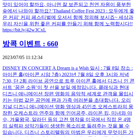
맛이 있어야 할까요, 아니면 잘 보존되고 천연 자원이 풍부한
숲에서 나와야 할까요? 'Thailand Coffee Fest 2023 : 모두에게 좋
은 커피' 커피 페스티벌에 오셔서 함께 정의해 보시죠~ 세상과
우리 자신을 위한 좋은 커피를 만들기 위해 함께 노력합시다!!
https://bit.ly/42w3CxL
방콕 이벤트 : 660
2023/07/05 11:12:34
DISNEY IN CONCERT A Dream is a Wish 일시 : 7월 8일 장소 :
아이콘 홀(아이콘 시암 7층) 2023년 7월 8일 오후 3시와 저녁
7:30, 단 2회 라이브 공연으로 트루 아이콘 홀에서 디즈니 인 콘
서트 ‘꿈은 소원’이 첫 선을 보일 예정입니다. 클래식과 현대
디즈니 애니메이션 장편 영화의 음악적 세계로 관객을 몰입시
키는 마법 같은 공연에 팬과 가족 여러분을 초대합니다. 오리
지널 디즈니 애니메이션 영화 영상과 45인조 오케스트라의 웅
장한 오케스트라 연주와 함께 인어공주, 라이온 킹, 미녀와 야
수, 겨울왕국, 알라딘 등의 고전 명작을 미국에서 직접 온 4명
의 실력파 성악가들이 생생한 목소리로 들려주는 것을 볼 수
있습니다. 디즈니 스토리텔링의 마법은 우리에게 무엇이든 가