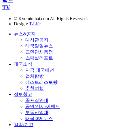
팩트
TV
© Kyominthai.com All Rights Reserved.
Design:
T-Life
뉴스&공지
대사관공지
태국일일뉴스
교민단체동정
스페샬리포트
태국소식
지금 태국에선
업체탐방
베스트레스토랑
추천여행
정보창고
골프장안내
공연/전시/이벤트
부동산임대
태국경제뉴스
칼럼/기고