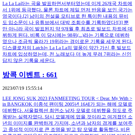
La La La라는 곡을 발표하면서부터였는데 이게 26개국 차트에
서 1위에 등극했다. 물론 차트에 제일 먼저 반응을 보인 국가는
영국이다.[2] 남미의 전설을 모티브로 한 특이한 내용의 뮤비
도 입소문이 나 유튜브에서 대박 조회수를 기록하였다![3] 뿐
만 아니라 곡이 발표된지 약 9개월 후 최초로 빌보드 차트에 데
뷔하게 된다. 비록 이 당시에는 98위(...)라는 기록으로 데뷔하
였으나 조금씩 올라가 19위라는 경이로운 기록을 세우게 된다.
디스클로저의 Latch는 La La La의 열풍이 약간 가신 후 빌보드
차트에 입성하였는데, 전 노래보다 더 높게 무려 7위라는 신인
답지 않은 기록을 세운다.
방콕 이벤트 : 661
2023/07/19 15:55:14
LEE JONG SUK 2023 FANMEETING TOUR < Dear. My With >
in BANGKOK 이종석 팬미팅 2005년 16세가 되는 해에 모델로
데뷔했다. 서울컬렉션 최연소 남자 모델로 데뷔했을 정도로 주
목받는 실력자였다. 당시 모델계에 없을 것이라고 여겨졌던 소
년의 이미지를 완벽하게 가지며, 소년과 남자의 경계를 보여주
고 중성적 이미지로 큰 조명을 받고 탑 모델로 활동했다. 비욘