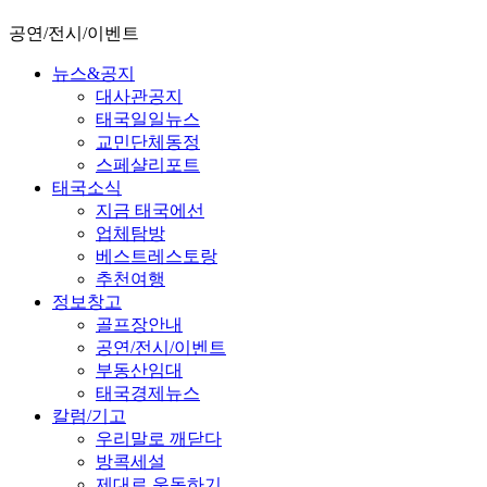
공연/전시/이벤트
뉴스&공지
대사관공지
태국일일뉴스
교민단체동정
스페샬리포트
태국소식
지금 태국에선
업체탐방
베스트레스토랑
추천여행
정보창고
골프장안내
공연/전시/이벤트
부동산임대
태국경제뉴스
칼럼/기고
우리말로 깨닫다
방콕세설
제대로 운동하기