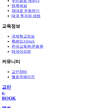
우리말로 깨닫다
방콕세설
제대로 운동하기
태국 투자와 세법
교육정보
국제학교정보
특례입시QnA
한국교육원/문화원
태국어강좌
커뮤니티
교민장터
옐로우페이지
교민
e-
BOOK