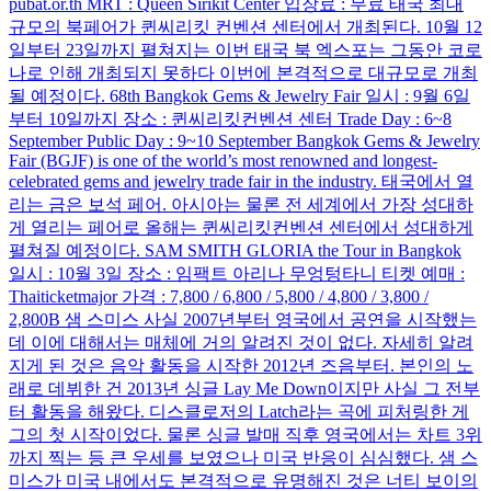
pubat.or.th MRT : Queen Sirikit Center 입장료 : 무료 태국 최대
규모의 북페어가 퀸씨리킷 컨벤션 센터에서 개최된다. 10월 12
일부터 23일까지 펼쳐지는 이번 태국 북 엑스포는 그동안 코로
나로 인해 개최되지 못하다 이번에 본격적으로 대규모로 개최
될 예정이다. 68th Bangkok Gems & Jewelry Fair 일시 : 9월 6일
부터 10일까지 장소 : 퀸씨리킷컨벤션 센터 Trade Day : 6~8
September Public Day : 9~10 September Bangkok Gems & Jewelry
Fair (BGJF) is one of the world’s most renowned and longest-
celebrated gems and jewelry trade fair in the industry. 태국에서 열
리는 금은 보석 페어. 아시아는 물론 전 세계에서 가장 성대하
게 열리는 페어로 올해는 퀸씨리킷컨벤션 센터에서 성대하게
펼쳐질 예정이다. SAM SMITH GLORIA the Tour in Bangkok
일시 : 10월 3일 장소 : 임팩트 아리나 무엉텅타니 티켓 예매 :
Thaiticketmajor 가격 : 7,800 / 6,800 / 5,800 / 4,800 / 3,800 /
2,800B 샘 스미스 사실 2007년부터 영국에서 공연을 시작했는
데 이에 대해서는 매체에 거의 알려진 것이 없다. 자세히 알려
지게 된 것은 음악 활동을 시작한 2012년 즈음부터. 본인의 노
래로 데뷔한 건 2013년 싱글 Lay Me Down이지만 사실 그 전부
터 활동을 해왔다. 디스클로저의 Latch라는 곡에 피처링한 게
그의 첫 시작이었다. 물론 싱글 발매 직후 영국에서는 차트 3위
까지 찍는 등 큰 우세를 보였으나 미국 반응이 심심했다. 샘 스
미스가 미국 내에서도 본격적으로 유명해진 것은 너티 보이의