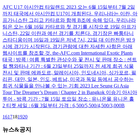
AFC U17 아시안컵 타일랜드 2023 오는 6월 15일부터 7월 2일
까지 태국에서 아시안컵 U17이 개최된다. 우리나라는 이란, 아
프가니스탄 그리고 카타르와 함께 B조에 속해 있다. 우리나라
팀은 오는 6월 16일 카타르와 첫 경기를 시작으로 19일 아프가
니스탄, 22일 이란과 예선 경기를 치른다. 경기장은 빠툼타니
스타디움이며 16일과 19일은 저녁 7시, 22일 대 이란전은 밤 9
시에 경기가 시작된다. 경기관람에 대한 자세한 사항은 아래
웹사이트를 참조할 것. the-AFC.com International Exotic Plants
태국 | 방콕 | 여름 특별한 관상수와 꽃 전시 및 판매 장소 : 센트
럴 쨍와타나 기간 : 6월 23일부터 25일까지 전 세계 희귀 식물
전시 및 판매 에콰도르, 말레이시아, 인도네시아, 싱가포르, 필
리핀, 대만, 일본, 인도, 베트남, 미국과 독일 등에서 공수하는
희귀 식물들을 만나볼 수 있는 기회 2023 Lee Seung Gi Asia
Tour The Dreamer’s Dream | Chapter 2 in Bangkok 이승기 아시아
투어 - 방콕 기간 : 7월 15일 토요일 장소 : 유니온몰 유니온 홀
2 티켓 세일 : 6월 3일부터 가격 : 6,500/5,500/4,500/3,000B
16
17
18
19
20
뉴스&공지