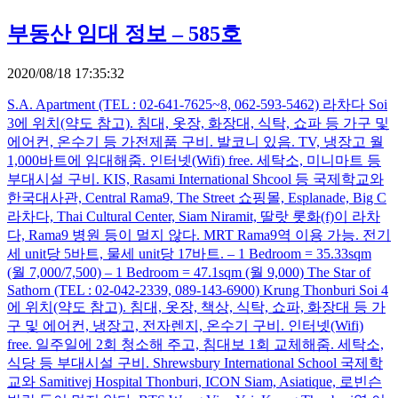
부동산 임대 정보 – 585호
2020/08/18 17:35:32
S.A. Apartment (TEL : 02-641-7625~8, 062-593-5462) 라차다 Soi
3에 위치(약도 참고). 침대, 옷장, 화장대, 식탁, 쇼파 등 가구 및
에어컨, 온수기 등 가전제품 구비. 발코니 있음. TV, 냉장고 월
1,000바트에 임대해줌. 인터넷(Wifi) free. 세탁소, 미니마트 등
부대시설 구비. KIS, Rasami International Shcool 등 국제학교와
한국대사관, Central Rama9, The Street 쇼핑몰, Esplanade, Big C
라차다, Thai Cultural Center, Siam Niramit, 딸랏 롯화(f)이 라차
다, Rama9 병원 등이 멀지 않다. MRT Rama9역 이용 가능. 전기
세 unit당 5바트, 물세 unit당 17바트. – 1 Bedroom = 35.33sqm
(월 7,000/7,500) – 1 Bedroom = 47.1sqm (월 9,000) The Star of
Sathorn (TEL : 02-042-2339, 089-143-6900) Krung Thonburi Soi 4
에 위치(약도 참고). 침대, 옷장, 책상, 식탁, 쇼파, 화장대 등 가
구 및 에어컨, 냉장고, 전자렌지, 온수기 구비. 인터넷(Wifi)
free. 일주일에 2회 청소해 주고, 침대보 1회 교체해줌. 세탁소,
식당 등 부대시설 구비. Shrewsbury International School 국제학
교와 Samitivej Hospital Thonburi, ICON Siam, Asiatique, 로빈슨