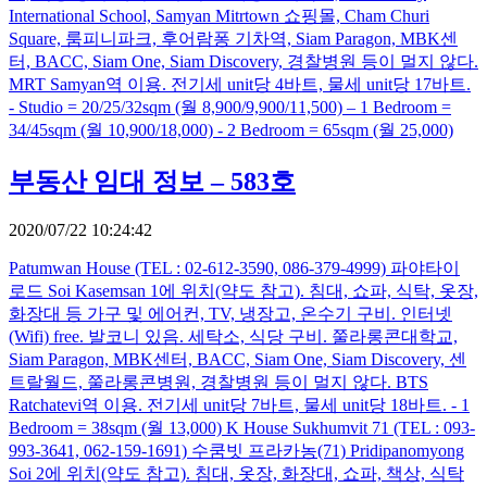
International School, Samyan Mitrtown 쇼핑몰, Cham Churi
Square, 룸피니파크, 후어람퐁 기차역, Siam Paragon, MBK센
터, BACC, Siam One, Siam Discovery, 경찰병원 등이 멀지 않다.
MRT Samyan역 이용. 전기세 unit당 4바트, 물세 unit당 17바트.
- Studio = 20/25/32sqm (월 8,900/9,900/11,500) – 1 Bedroom =
34/45sqm (월 10,900/18,000) - 2 Bedroom = 65sqm (월 25,000)
부동산 임대 정보 – 583호
2020/07/22 10:24:42
Patumwan House (TEL : 02-612-3590, 086-379-4999) 파야타이
로드 Soi Kasemsan 1에 위치(약도 참고). 침대, 쇼파, 식탁, 옷장,
화장대 등 가구 및 에어컨, TV, 냉장고, 온수기 구비. 인터넷
(Wifi) free. 발코니 있음. 세탁소, 식당 구비. 쭐라롱콘대학교,
Siam Paragon, MBK센터, BACC, Siam One, Siam Discovery, 센
트랄월드, 쭐라롱콘병원, 경찰병원 등이 멀지 않다. BTS
Ratchatevi역 이용. 전기세 unit당 7바트, 물세 unit당 18바트. - 1
Bedroom = 38sqm (월 13,000) K House Sukhumvit 71 (TEL : 093-
993-3641, 062-159-1691) 수쿰빗 프라카농(71) Pridipanomyong
Soi 2에 위치(약도 참고). 침대, 옷장, 화장대, 쇼파, 책상, 식탁