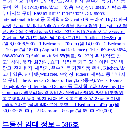
등 가구 및 에어컨, TV, 냉장고, 전자렌지, 온수기 등 가전제품
구비. 인터넷(Wifi) free. 발코니 있음. 수영장, Fitness, 세탁소 등
부대시설 구비. Rasami British International, St. Jhon’s
International School 등 국제학교와 Central 랏프라오, Big C 싸판
콰이, Union Mall, La Ville Ari 쇼핑몰, Paolo 병원, Phayathai 2 병
원, 짜뚜짝 주말시장 등이 멀지 않다. BTS Ari역 이용 가능. 전
기세 unit당 7바트, 물세 월 100바트/1인 – Studio = 16~28sqm
(월 6,000~8,500) – 1 Bedroom = 70sqm (월 14,000) – 2 Bedroom
= 70sqm (월 18,000) Aspira Hana Residence (TEL : 063-665-5654,
088-870-0012) Sukhumvit Soi 55(통로) Soi 23에 위치(약도 참
고). 침대, 옷장, 화장대, 쇼파, 식탁 등 가구 및 에어컨, TV, 냉
장고, 전자렌지, 세탁기, 온수기 등 가전제품 완비. Kitchen, 발
코니 있음. 인터넷(Wifi) free. 수영장, Fitness, 세탁소 등 부대시
설 구비. The American School of Bangkok(통로), Wells, Ekamai,
Bangkok Prep International School 등 국제학교와 J Avenue, The
Commons, 엠포리움, 엠쿼티어, 까밀리안병원, 싸미티벳병원,
통로경찰서 등이 멀지 않다. BTS 통로역 이용 가능. 전기세
unit당 7바트, 물세 임대료에 포함. – 1 Bedroom = 45sqm (월
30,000~35,000) – 2 Bedroom = 80sqm (월 65,000~70,000)
부동산 임대 정보 – 586호