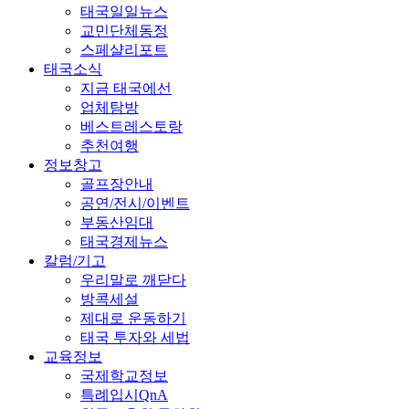
태국일일뉴스
교민단체동정
스페샬리포트
태국소식
지금 태국에선
업체탐방
베스트레스토랑
추천여행
정보창고
골프장안내
공연/전시/이벤트
부동산임대
태국경제뉴스
칼럼/기고
우리말로 깨닫다
방콕세설
제대로 운동하기
태국 투자와 세법
교육정보
국제학교정보
특례입시QnA