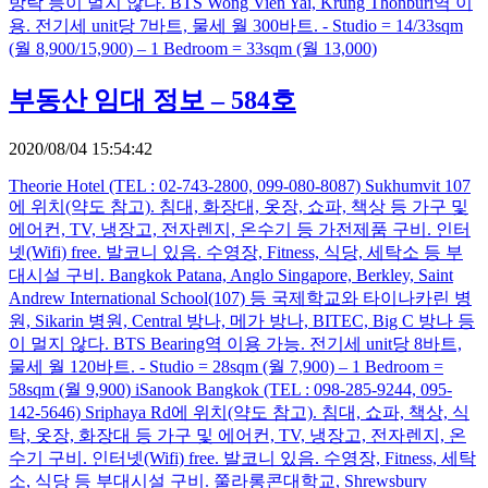
방락 등이 멀지 않다. BTS Wong Vien Yai, Krung Thonburi역 이
용. 전기세 unit당 7바트, 물세 월 300바트. - Studio = 14/33sqm
(월 8,900/15,900) – 1 Bedroom = 33sqm (월 13,000)
부동산 임대 정보 – 584호
2020/08/04 15:54:42
Theorie Hotel (TEL : 02-743-2800, 099-080-8087) Sukhumvit 107
에 위치(약도 참고). 침대, 화장대, 옷장, 쇼파, 책상 등 가구 및
에어컨, TV, 냉장고, 전자렌지, 온수기 등 가전제품 구비. 인터
넷(Wifi) free. 발코니 있음. 수영장, Fitness, 식당, 세탁소 등 부
대시설 구비. Bangkok Patana, Anglo Singapore, Berkley, Saint
Andrew International School(107) 등 국제학교와 타이나카린 병
원, Sikarin 병원, Central 방나, 메가 방나, BITEC, Big C 방나 등
이 멀지 않다. BTS Bearing역 이용 가능. 전기세 unit당 8바트,
물세 월 120바트. - Studio = 28sqm (월 7,900) – 1 Bedroom =
58sqm (월 9,900) iSanook Bangkok (TEL : 098-285-9244, 095-
142-5646) Sriphaya Rd에 위치(약도 참고). 침대, 쇼파, 책상, 식
탁, 옷장, 화장대 등 가구 및 에어컨, TV, 냉장고, 전자렌지, 온
수기 구비. 인터넷(Wifi) free. 발코니 있음. 수영장, Fitness, 세탁
소, 식당 등 부대시설 구비. 쭐라롱콘대학교, Shrewsbury