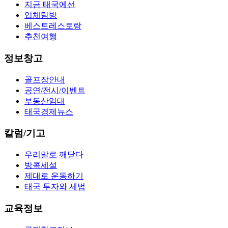
지금 태국에선
업체탐방
베스트레스토랑
추천여행
정보창고
골프장안내
공연/전시/이벤트
부동산임대
태국경제뉴스
칼럼/기고
우리말로 깨닫다
방콕세설
제대로 운동하기
태국 투자와 세법
교육정보