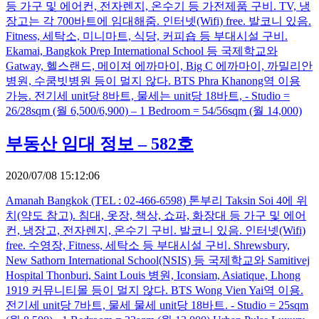
등 가구 및 에어컨, 전자렌지, 온수기 등 가전제품 구비. TV, 냉
장고는 각 700바트에 임대해줌. 인터넷(Wifi) free. 발코니 있음.
Fitness, 세탁소, 미니마트, 식당, 커피숍 등 부대시설 구비.
Ekamai, Bangkok Prep International School 등 국제학교와
Gatway, 헬스랜드, 메이져 에까마이, Big C 에까마이, 까밀리안
병원, 수쿰빗병원 등이 멀지 않다. BTS Phra Khanong역 이용
가능. 전기세 unit당 8바트, 물세는 unit당 18바트, - Studio =
26/28sqm (월 6,500/6,900) – 1 Bedroom = 54/56sqm (월 14,000)
부동산 임대 정보 – 582호
2020/07/08 15:12:06
Amanah Bangkok (TEL : 02-466-6598) 톤부리 Taksin Soi 4에 위
치(약도 참고). 침대, 옷장, 책상, 쇼파, 화장대 등 가구 및 에어
컨, 냉장고, 전자렌지, 온수기 구비. 발코니 있음. 인터넷(Wifi)
free. 수영장, Fitness, 세탁소 등 부대시설 구비. Shrewsbury,
New Sathorn International School(NSIS) 등 국제학교와 Samitivej
Hospital Thonburi, Saint Louis 병원, Iconsiam, Asiatique, Lhong
1919 커뮤니티몰 등이 멀지 않다. BTS Wong Vien Yai역 이용.
전기세 unit당 7바트, 물세 물세 unit당 18바트. - Studio = 25sqm