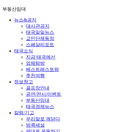
부동산임대
뉴스&공지
대사관공지
태국일일뉴스
교민단체동정
스페샬리포트
태국소식
지금 태국에선
업체탐방
베스트레스토랑
추천여행
정보창고
골프장안내
공연/전시/이벤트
부동산임대
태국경제뉴스
칼럼/기고
우리말로 깨닫다
방콕세설
제대로 운동하기