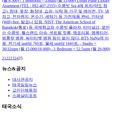
(월 8,500) - 1 Bedroom = 33sqm (월 13,000) Urban Pulse Luxury
Apartment (TEL : 092-407-2555) 수쿰빗 Soi 4에 위치(약도 참
고). 침대, 옷장, 화장대, 쇼파, 식탁 등 가구 및 에어컨, TV, 냉
장고, 전자렌지, 온수기, 세탁기 등 가전제품 완비. 인터넷
(Wifi) free. 발코니 있음. NIST, The American School of
Bangkok(통로) 등 국제학교와 수쿰빗 플라자, 터미널21, 로빈
슨 수쿰빗, 헬스랜드 아속, 센트럴 칫롬, 엠포리움, 엠쿼티어,
범룽랏 병원, 싸미티벳 병원 등이 멀지 않다. BTS NaNa역 이
용. 전기세 unit당 7바트, 물세 unit당 16바트. - Studio =
30/32sqm (월 15,000/16,000) - 1 Bedroom = 52.5sqm (월 26,000)
21
22
23
24
25
뉴스&공지
대사관공지
태국일일뉴스
교민단체동정
스페샬리포트
태국소식