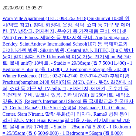
2020/09/01 15:05:27
Wora Ville Apartment (TEL : 098-262-9118) Sukhumvit 103에 위
치(약도 참고). 침대, 화장대, 옷장, 식탁, 쇼파 등 가구 및 에어
컨, TV, 냉장고, 전자렌지, 온수기 등 가전제품 구비. 인터넷
(Wifi) free. Fitness, 세탁소 등 부대시설 구비. Anglo Singapore,
Berkley, Saint Andrew International School(107) 등 국제학교와
타이나카린 병원, Sikarin 병원, Central 방나, BITEC, Big C 방나
등이 멀지 않다. BTS Udomsuk역 이용 가능. 전기세 unit당 7바
트, 물세 unit당 18바트. - Studio = 29/36sqm (월 7,500/11,400) - 1
Bedroom = 56sqm (월 15,000) - 2 Bedroom = 65sqm (월 24,500)
Winner Residence (TEL : 02-274-2740, 097-974-2740) 후웨이쾅
Pracharajbumphen 24에 위치(약도 참고). 침대, 옷장, 화장대, 식
탁, 쇼파 등 가구 및 TV, 냉장고, 전자렌지, 에어컨, 온수기 등
가전제품 구비. 발코니 있음. 인터넷(Wifi) 월 250바트. 세탁소
있음. KIS, Regent’s International Shcool 등 국제학교와 한국대사
관, Central Rama9, The Street 쇼핑몰, Esplanade, Thai Cultural
Center, Siam Niramit, 딸랏 롯화(f)이 라차다, Rama9 병원 등이
멀지 않다. MRT Huai Khwang역 이용 가능. 전기세 unit당 7바
트, 물세 unit당 17바트. - Studio = 28sqm (월 5,200) - 1 Bedroom
= 25/35sqm (월 6,500/9,000) - 1 Bedroom = 56sqm (월 8,000)