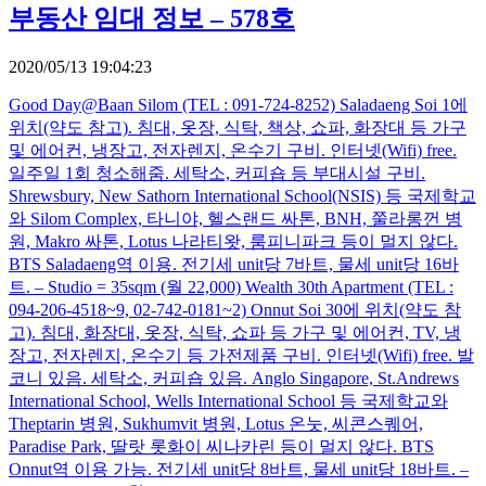
부동산 임대 정보 – 578호
2020/05/13 19:04:23
Good Day@Baan Silom (TEL : 091-724-8252) Saladaeng Soi 1에
위치(약도 참고). 침대, 옷장, 식탁, 책상, 쇼파, 화장대 등 가구
및 에어컨, 냉장고, 전자렌지, 온수기 구비. 인터넷(Wifi) free.
일주일 1회 청소해줌. 세탁소, 커피숍 등 부대시설 구비.
Shrewsbury, New Sathorn International School(NSIS) 등 국제학교
와 Silom Complex, 타니야, 헬스랜드 싸톤, BNH, 쭐라롱껀 병
원, Makro 싸톤, Lotus 나라티왓, 룸피니파크 등이 멀지 않다.
BTS Saladaeng역 이용. 전기세 unit당 7바트, 물세 unit당 16바
트. – Studio = 35sqm (월 22,000) Wealth 30th Apartment (TEL :
094-206-4518~9, 02-742-0181~2) Onnut Soi 30에 위치(약도 참
고). 침대, 화장대, 옷장, 식탁, 쇼파 등 가구 및 에어컨, TV, 냉
장고, 전자렌지, 온수기 등 가전제품 구비. 인터넷(Wifi) free. 발
코니 있음. 세탁소, 커피숍 있음. Anglo Singapore, St.Andrews
International School, Wells International School 등 국제학교와
Theptarin 병원, Sukhumvit 병원, Lotus 온눗, 씨콘스퀘어,
Paradise Park, 딸랏 롯화이 씨나카린 등이 멀지 않다. BTS
Onnut역 이용 가능. 전기세 unit당 8바트, 물세 unit당 18바트. –