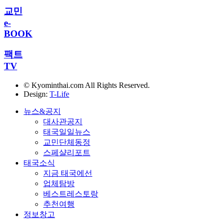
교민
e-
BOOK
팩트
TV
© Kyominthai.com All Rights Reserved.
Design:
T-Life
뉴스&공지
대사관공지
태국일일뉴스
교민단체동정
스페샬리포트
태국소식
지금 태국에선
업체탐방
베스트레스토랑
추천여행
정보창고