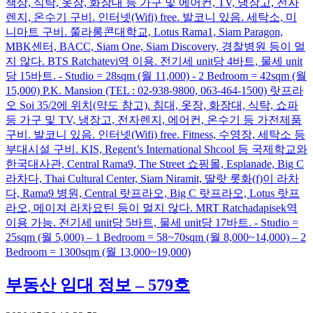
책상, 식탁, 옷장, 화장대 등 가구 및 에어컨, TV, 냉장고, 전자
렌지, 온수기 구비. 인터넷(Wifi) free. 발코니 있음. 세탁소, 미
니마트 구비. 쭐라롱콘대학교, Lotus Rama1, Siam Paragon,
MBK센터, BACC, Siam One, Siam Discovery, 경찰병원 등이 멀
지 않다. BTS Ratchatevi역 이용. 전기세 unit당 4바트, 물세 unit
당 15바트. - Studio = 28sqm (월 11,000) - 2 Bedroom = 42sqm (월
15,000) P.K. Mansion (TEL : 02-938-9800, 063-464-1500) 랏프라
오 Soi 35/2에 위치(약도 참고). 침대, 옷장, 화장대, 식탁, 쇼파
등 가구 및 TV, 냉장고, 전자렌지, 에어컨, 온수기 등 가전제품
구비. 발코니 있음. 인터넷(Wifi) free. Fitness, 수영장, 세탁소 등
부대시설 구비. KIS, Regent’s International Shcool 등 국제학교와
한국대사관, Central Rama9, The Street 쇼핑몰, Esplanade, Big C
라차다, Thai Cultural Center, Siam Niramit, 딸랏 롯화(f)이 라차
다, Rama9 병원, Central 랏프라오, Big C 랏프라오, Lotus 랏프
라오, 메이져 라차요틴 등이 멀지 않다. MRT Ratchadapisek역
이용 가능. 전기세 unit당 5바트, 물세 unit당 17바트. - Studio =
25sqm (월 5,000) – 1 Bedroom = 58~70sqm (월 8,000~14,000) – 2
Bedroom = 1300sqm (월 13,000~19,000)
부동산 임대 정보 – 579호