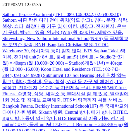
2019/03/21 12:07:35
Sathorn Terrace Apartment (TEL : 089-146-9242, 02-630-9810)
Sathorn 싸판 탁씬 다리 전에 위치(약도 참고). 침대, 옷장, 식탁,
책상, 쇼파, 화장대 등 가구 및 에어컨, 냉장고, 전자렌지, 온수
기 구비. 발코니 있음. 인터넷(Wifi) 월 350바트. 세탁소 있음.
Shrewsbury, New Sathorn International School(NSIS) 등 국제학교
와 로빈슨 방락, BNH, Bangkok Christian 병원, TCDC,
Warehouse 30, 아시아틱 등이 멀지 않다. BTS Saphan Taksin역
이용. 전기세 unit당 8바트, 물세 unit당 16바트. – Studio(2~3개
월) = 40sqm (월 18,000~20,000) – Studio(6개월~1년) = 40sqm
(월 12,000~16,000) Koon Hotel and Residence (TEL : 02-743-
2844, 093-624-9928) Sukhumvit 107 Soi Bearing 34에 위치(약도
참고). 침대, 화장대, 옷장, 책상, 쇼파 등 가구 및 에어컨, TV,
냉장고, 전자렌지, 온수기 등 가전제품 구비. 인터넷(Wifi) free.
Fitness, 수영장, 식당, 세탁소 등 부대시설 잘 돼 있음. 일주일에
1회 청소 및 침대보 교환해줌. BTS 베링역까지 셔틀 서비스.
Bangkok Patana, Berkley International School(107) 등 국제학교와
타이나카린 병원, Sikarin 병원, Central 방나, 메가 방나, BITEC,
Big C 방나 등이 멀지 않다. BTS Bearign역 이용 가능. 전기세
unit당 5바트, 물세 unit당 17바트. – 1 Bedroom = 24/28/30sqm(월
12,000/16,000/20,000) – 2 Bedroom = 52sqm (월 28,000)