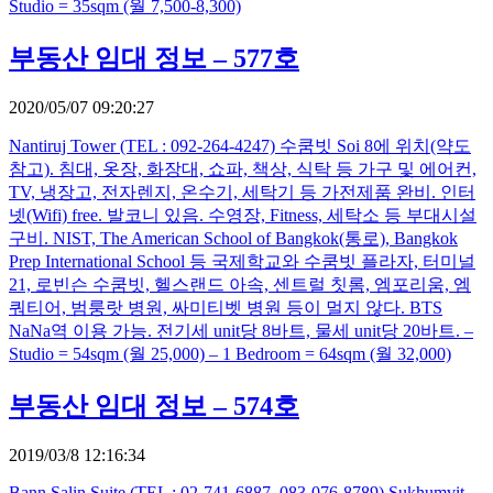
Studio = 35sqm (월 7,500-8,300)
부동산 임대 정보 – 577호
2020/05/07 09:20:27
Nantiruj Tower (TEL : 092-264-4247) 수쿰빗 Soi 8에 위치(약도
참고). 침대, 옷장, 화장대, 쇼파, 책상, 식탁 등 가구 및 에어컨,
TV, 냉장고, 전자렌지, 온수기, 세탁기 등 가전제품 완비. 인터
넷(Wifi) free. 발코니 있음. 수영장, Fitness, 세탁소 등 부대시설
구비. NIST, The American School of Bangkok(통로), Bangkok
Prep International School 등 국제학교와 수쿰빗 플라자, 터미널
21, 로빈슨 수쿰빗, 헬스랜드 아속, 센트럴 칫롬, 엠포리움, 엠
쿼티어, 범룽랏 병원, 싸미티벳 병원 등이 멀지 않다. BTS
NaNa역 이용 가능. 전기세 unit당 8바트, 물세 unit당 20바트. –
Studio = 54sqm (월 25,000) – 1 Bedroom = 64sqm (월 32,000)
부동산 임대 정보 – 574호
2019/03/8 12:16:34
Bann Salin Suite (TEL : 02-741-6887, 083-076-8789) Sukhumvit