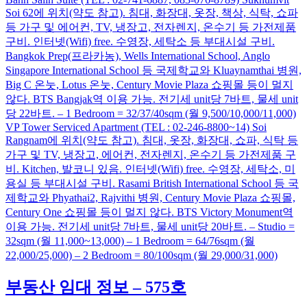
Soi 62에 위치(약도 참고). 침대, 화장대, 옷장, 책상, 식탁, 쇼파
등 가구 및 에어컨, TV, 냉장고, 전자렌지, 온수기 등 가전제품
구비. 인터넷(Wifi) free. 수영장, 세탁소 등 부대시설 구비.
Bangkok Prep(프라카농), Wells International School, Anglo
Singapore International School 등 국제학교와 Kluaynamthai 병원,
Big C 온눗, Lotus 온눗, Century Movie Plaza 쇼핑몰 등이 멀지
않다. BTS Bangjak역 이용 가능. 전기세 unit당 7바트, 물세 unit
당 22바트. – 1 Bedroom = 32/37/40sqm (월 9,500/10,000/11,000)
VP Tower Serviced Apartment (TEL : 02-246-8800~14) Soi
Rangnam에 위치(약도 참고). 침대, 옷장, 화장대, 쇼파, 식탁 등
가구 및 TV, 냉장고, 에어컨, 전자렌지, 온수기 등 가전제품 구
비. Kitchen, 발코니 있음. 인터넷(Wifi) free. 수영장, 세탁소, 미
용실 등 부대시설 구비. Rasami British International School 등 국
제학교와 Phyathai2, Rajvithi 병원, Century Movie Plaza 쇼핑몰,
Century One 쇼핑몰 등이 멀지 않다. BTS Victory Monument역
이용 가능. 전기세 unit당 7바트, 물세 unit당 20바트. – Studio =
32sqm (월 11,000~13,000) – 1 Bedroom = 64/76sqm (월
22,000/25,000) – 2 Bedroom = 80/100sqm (월 29,000/31,000)
부동산 임대 정보 – 575호