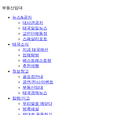
부동산임대
뉴스&공지
대사관공지
태국일일뉴스
교민단체동정
스페샬리포트
태국소식
지금 태국에선
업체탐방
베스트레스토랑
추천여행
정보창고
골프장안내
공연/전시/이벤트
부동산임대
태국경제뉴스
칼럼/기고
우리말로 깨닫다
방콕세설
제대로 운동하기