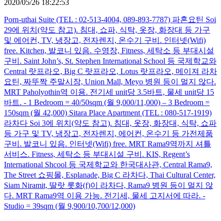
2020/05/26 18:22:53
Porn-uthai Suite (TEL : 02-513-4004, 089-893-7787) 파혼요틴 Soi
29에 위치(약도 참고). 침대, 쇼파, 식탁, 옷장, 화장대 등 가구
및 에어컨, TV, 냉장고, 전자렌지, 온수기 구비. 인터넷(Wifi)
free. Kitchen, 발코니 있음. 수영장, Fitness, 세탁소 등 부대시설
구비. Saint John’s, St. Stephen International School 등 국제학교와
Central 랏프라오, Big C 랏프라오, Lotus 랏프라오, 메이져 라차
요틴, 짜뚜짝 주말시장, Union Mall, Meyo 병원 등이 멀지 않다.
MRT Paholyothin역 이용. 전기세 unit당 3.5바트, 물세 unit당 15
바트. - 1 Bedroom = 40/50sqm (월 9,000/11,000) – 3 Bedroom =
150sqm (월 42,000) Sitara Place Apartment (TEL : 080-517-1919)
라차다 Soi 3에 위치(약도 참고). 침대, 옷장, 화장대, 식탁, 쇼파
등 가구 및 TV, 냉장고, 전자렌지, 에어컨, 온수기 등 가전제품
구비. 발코니 있음. 인터넷(Wifi) free. MRT Rama9역까지 셔틀
서비스. Fitness, 세탁소 등 부대시설 구비. KIS, Regent’s
International Shcool 등 국제학교와 한국대사관, Central Rama9,
The Street 쇼핑몰, Esplanade, Big C 라차다, Thai Cultural Center,
Siam Niramit, 딸랏 롯화(f)이 라차다, Rama9 병원 등이 멀지 않
다. MRT Rama9역 이용 가능. 전기세, 물세 고지서에 따라. -
Studio = 39sqm (월 9,900/10,700/12,000)