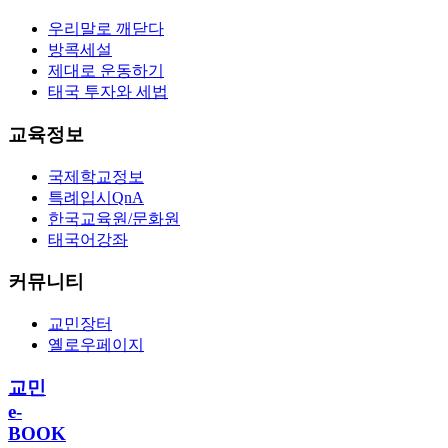
우리말로 깨닫다
방콕세설
제대로 운동하기
태국 투자와 세법
교육정보
국제학교정보
특례입시QnA
한국교육원/문화원
태국어강좌
커뮤니티
교민장터
옐로우페이지
교민
e-
BOOK