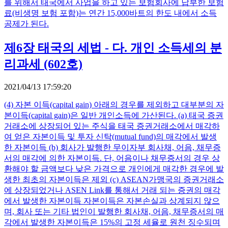
를 위해서 태국에서 사업을 하고 있는 보험회사에 납부한 보험
료(비생명 보험 포함)는 연간 15,000바트의 한도 내에서 소득
공제가 된다.
제6장 태국의 세법 - 다. 개인 소득세의 분
리과세 (602호)
2021/04/13 17:59:20
(4) 자본 이득(capital gain) 아래의 경우를 제외하고 대부분의 자
본이득(capital gain)은 일반 개인소득에 가산된다. (a) 태국 증권
거래소에 상장되어 있는 주식을 태국 증권거래소에서 매각하
여 얻은 자본이득 및 투자 신탁(mutual fund)의 매각에서 발생
한 자본이득 (b) 회사가 발행한 무이자부 회사채, 어음, 채무증
서의 매각에 의한 자본이득. 단, 어음이나 채무증서의 경우 상
환해야 할 금액보다 낮은 가격으로 개인에게 매각한 경우에 발
생한 최초의 자본이득은 제외 (c) ASEAN가맹국의 증권거래소
에 상장되었거나 ASEN Link를 통해서 거래 되는 증권의 매각
에서 발생한 자본이득 자본이득은 자본손실과 상계되지 않으
며, 회사 또는 기타 법인이 발행한 회사채, 어음, 채무증서의 매
각에서 발생한 자본이득은 15%의 고정 세율로 원천 징수되며