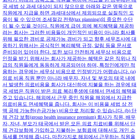
국 세법 상 과세 대상이 되지 않으므로 아래와 같은 명목으로
직원에게 지급을 하면 과세대상에서 제외되므로 실질직인 도
움이 될 수 있으며 조세절감 전략(tax planning)의 중요한 수단
이 될 수 있을 것이다. 직원에게 급여 외에 복지혜택을 제공하
려는 회사는 그러한 비용들이 개인적인 비용이 아니라 회사를
위해 필요한 경비로 공제가능 경비가 되고 향후 세무조사에 대
응하기 위해서는 공식적인 복리혜택 규정, 알림 등을 문서로
준비되어 있어야 한다. 또한 보다 안전하게 세무상 비용으로
인정을 받기 위해서는 회사가 제공하는 혜택은 같은 직위나 직
급의 직원들에게 동등하게 제공되어야 하며, 특정인에게만 적
용하는 경우에는 세무상 비용으로 인정받기가 어렵습니다. (a)
의료 비용 직원 뿐만 아니라 배우자, 자녀 및 부모의 태국 내에
서 발생한 의료비용을 회사가 대신하여 지불을 하는 경우에 태
국 세법은 직원이 받은 의료 복리후생에 대해서 면세의 혜택을
주고 있습니다. 해외에서 근무 중인 직원을 해외에서 지급한
의료비용도 면세혜택을 줍니다. 회사는 이 비용을 세법 상 전
액 공제 가능한(손금가능) 비용으로 처리할 수 있습니다. (b) 단
체 건강 보험(group health insurance premium) 회사가 직원, 배우
자, 자녀, 부모가 태국에서 받은 모든 의료 치료비를 위해서 단
체 건강보험에 가입하고 지불하는 보험료에 대해서도 개인 소
득세를 면제해 줍니다. 마찬가지로 해외에서 근무하는 직원을