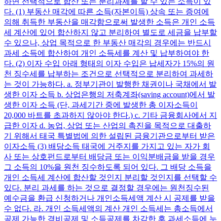
하면 선택적으로 합산 또는 분리과세를 할 수 있는 소득이 있
다. (1) 부동산 매각에 따른 소득(자본이득) 상속 또는 증여에
의해 취득한 부동산을 매각함으로써 발생한 소득은 개인 소득
세 계산에 있어 합산하지 않고 분리하여 별도로 세금을 납부할
수 있으나, 상업 목적으로 한 부동산 매각의 경우에는 반드시
과세 소득에 합산하여 개인 소득세를 계산 및 납부하여야 한
다. (2) 이자 수입 아래 형태의 이자 수입은 납세자가 15%의 원
천 징수세를 납부하는 조건으로 선택적으로 분리하여 과세하
는 것이 가능하다. a. 정부기관이 발행한 채권이나 국채에서 발
생한 이자 소득 b. 상업은행의 저축계좌(saving account)에서 발
생한 이자 소득 (단, 과세기간 중에 발생한 총 이자소득이
20,000 바트를 초과하지 않아야 한다.) c. 기타 금융회사에서 지
급한 이자 d. 농업, 상업 또는 산업의 촉진을 목적으로 대출하
기 위해서 태국 특별법에 의한 설립된 금융기관으로부터 받은
이자소득 (3) 배당소득 태국에 거주지를 가지고 있는 자가 회
사 또는 상호펀드로부터 배당금 또는 이익분배금을 받을 경우
그 소득의 10%을 원천 징수하도록 되어 있다. 그 배당 소득을
개인 소득세 계산에 합산할 것인지 분리할 것인지를 선택할 수
있다. 분리 과세를 하는 것으로 결정할 경우에는 원천징수된
예수금을 환급 신청하거나 개인소득세액 계산 시 공제를 받을
수 없다. 라. 개인 소득세액의 계산 개인 소득세는 총소득에서
공제 가능한 경비공제 및 소득공제를 차감한 후 과세소득에 누