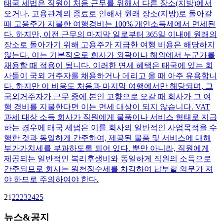
태국 세법은 직원이 처음 근무를 위해서 다른 장소(지방)에서
오거나, 고용관계의 종료로 인해서 원래 장소(지방)로 돌아갈
때 고용주가 지불한 여행경비는 100% 개인소득세에서 면세된
다. 하지만, 이전 근무의 마지막 일로부터 365일 이내에 원래의
장소로 돌아가기 위해 고용주가 지급한 여행 비용은 해당하지
않는다. 이는 기본적으로 회사가 외곽이나 해외에서 누군가를
채용할 때 적용이 됩니다. 이러한 면세 혜택은 태국에 있는 회
사들이 국외 거주자를 채용하거나 데리고 올 때 아주 유용합니
다. 하지만 이 비용도 처음과 마지막 여행에서만 해당되며, 그
국외거주자가 근무 중에 본인 고향으로 오갈 때 회사가 그 여
행 경비를 지불한다면 이는 면세 대상이 되지 않습니다. VAT
과세 대상 소득 회사가 직원에게 물품이나 서비스 형태로 지급
하는 경우에 태국 세법은 이를 회사의 일반적인 사업목적을 수
행한 것과 동일하게 간주하여, 제공된 물품 및 서비스에 대해
부가가치세를 부과하도록 되어 있다. 뿐만 아니라, 직원에게
제공되는 일반적인 복리후생비와 동일하게 직원의 소득으로
간주되므로 회사는 원천징수세를 차감하여 납부할 의무가 져
야 하므로 주의하여야 한다.
21
22
23
24
25
뉴스&공지