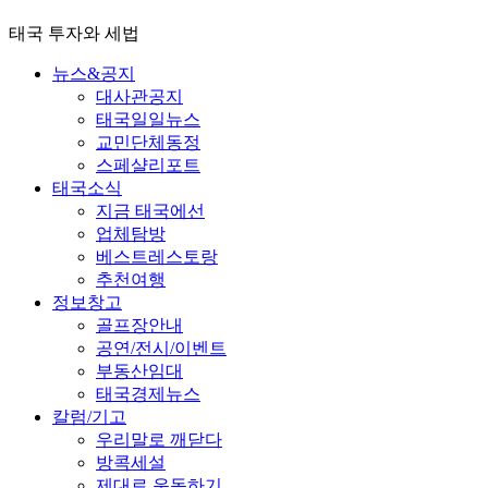
태국 투자와 세법
뉴스&공지
대사관공지
태국일일뉴스
교민단체동정
스페샬리포트
태국소식
지금 태국에선
업체탐방
베스트레스토랑
추천여행
정보창고
골프장안내
공연/전시/이벤트
부동산임대
태국경제뉴스
칼럼/기고
우리말로 깨닫다
방콕세설
제대로 운동하기