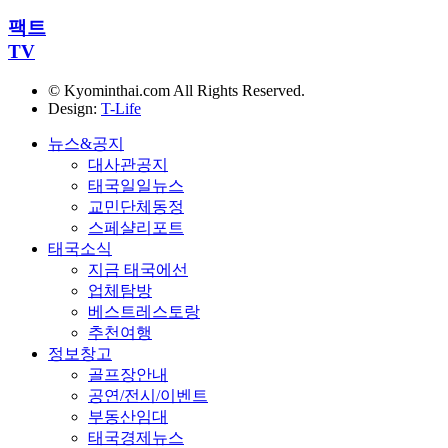
팩트
TV
© Kyominthai.com All Rights Reserved.
Design:
T-Life
뉴스&공지
대사관공지
태국일일뉴스
교민단체동정
스페샬리포트
태국소식
지금 태국에선
업체탐방
베스트레스토랑
추천여행
정보창고
골프장안내
공연/전시/이벤트
부동산임대
태국경제뉴스