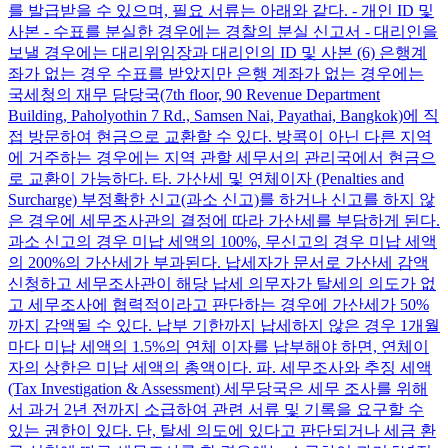
를 발급받을 수 있으며, 필요 서류는 아래와 같다. - 개인 ID 및
사본 - 수표를 분실한 경우에는 경찰의 분실 신고서 - 대리인을
보낼 경우에는 대리위임장과 대리인의 ID 및 사본 (6) 은행계
좌가 없는 경우 수표를 받았지만 은행 계좌가 없는 경우에는
국세청의 재무 담당국(7th floor, 90 Revenue Department
Building, Paholyothin 7 Rd., Samsen Nai, Payathai, Bangkok)에 직
접 방문하여 현금으로 교환할 수 있다. 방콕이 아닌 다른 지역
에 거주하는 경우에는 지역 관할 세무서의 관리국에서 현금으
로 교환이 가능하다. 타. 가산세 및 연체이자 (Penalties and
Surcharge) 부정확한 신고(과소 신고)를 하거나 신고를 하지 않
은 경우에 세무조사관의 결정에 따라 가산세를 부담하게 된다.
과소 신고의 경우 미납 세액의 100%, 무신고의 경우 미납 세액
의 200%의 가산세가 부과된다. 납세자가 문서로 가산세 감액
신청하고 세무조사관이 해당 납세 의무자가 탈세의 의도가 없
고 세무조사에 협력적이라고 판단하는 경우에 가산세가 50%
까지 감액될 수 있다. 납부 기한까지 납세하지 않은 경우 1개월
마다 미납 세액의 1.5%의 연체 이자를 납부해야 하면, 연체이
자의 상한은 미납 세액의 총액이다. 파. 세무조사와 추징 세액
(Tax Investigation & Assessment) 세무당국은 세무 조사를 위해
서 과거 2년 전까지 소급하여 관련 서류 및 기록을 요구할 수
있는 권한이 있다. 단, 탈세 의도에 있다고 판단되거나 세금 환