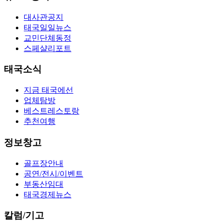
대사관공지
태국일일뉴스
교민단체동정
스페샬리포트
태국소식
지금 태국에선
업체탐방
베스트레스토랑
추천여행
정보창고
골프장안내
공연/전시/이벤트
부동산임대
태국경제뉴스
칼럼/기고