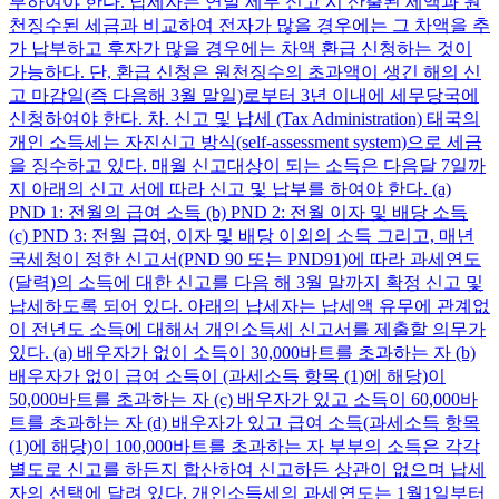
부하여야 한다. 납세자는 연말 세무 신고 시 산출된 세액과 원
천징수된 세금과 비교하여 전자가 많을 경우에는 그 차액을 추
가 납부하고 후자가 많을 경우에는 차액 환급 신청하는 것이
가능하다. 단, 환급 신청은 원천징수의 초과액이 생긴 해의 신
고 마감일(즉 다음해 3월 말일)로부터 3년 이내에 세무당국에
신청하여야 한다. 차. 신고 및 납세 (Tax Administration) 태국의
개인 소득세는 자진신고 방식(self-assessment system)으로 세금
을 징수하고 있다. 매월 신고대상이 되는 소득은 다음달 7일까
지 아래의 신고 서에 따라 신고 및 납부를 하여야 한다. (a)
PND 1: 전월의 급여 소득 (b) PND 2: 전월 이자 및 배당 소득
(c) PND 3: 전월 급여, 이자 및 배당 이외의 소득 그리고, 매년
국세청이 정한 신고서(PND 90 또는 PND91)에 따라 과세연도
(달력)의 소득에 대한 신고를 다음 해 3월 말까지 확정 신고 및
납세하도록 되어 있다. 아래의 납세자는 납세액 유무에 관계없
이 전년도 소득에 대해서 개인소득세 신고서를 제출할 의무가
있다. (a) 배우자가 없이 소득이 30,000바트를 초과하는 자 (b)
배우자가 없이 급여 소득이 (과세소득 항목 (1)에 해당)이
50,000바트를 초과하는 자 (c) 배우자가 있고 소득이 60,000바
트를 초과하는 자 (d) 배우자가 있고 급여 소득(과세소득 항목
(1)에 해당)이 100,000바트를 초과하는 자 부부의 소득은 각각
별도로 신고를 하든지 합산하여 신고하든 상관이 없으며 납세
자의 선택에 달려 있다. 개인소득세의 과세연도는 1월1일부터