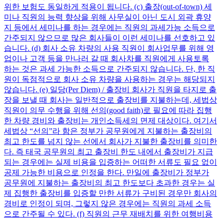
위한 보험도 동일하게 적용이 됩니다. (c) 출장(out-of-town) 세
미나 직원의 능력 향상을 위해 사무실이 아닌 도시 외곽 휴양
지 등에서 세미나를 하는 경우에는 직원의 과세가능 소득으로
간주되지 않으므로 많은 회사들이 이런 세미나를 선호하고 있
습니다. (d) 회사 소유 차량의 사용 직원이 회사업무를 위해 영
업이나 고객 등을 만나러 갈 때 회사차를 직원에게 사용토록
하는 것은 과세 가능한 소득으로 간주되지 않습니다. 단, 한 직
원이 독점적으로 회사 소유 차량을 사용하는 경우는 해당되지
않습니다. (e) 일당(Per Diem) / 출장비 회사가 직원을 타지로 출
장을 보낼 때 회사는 일반적으로 출장비를 지불하는데, 세법상
직원이 의무 수행을 위해 선의(good faith)로 필요에 따라 집행
한 차량 경비와 출장비는 개인소득세의 면제 대상이다. 여기서
세법상 “선의”라 함은 정부가 공무원에게 지불하는 출장비의
최고 한도를 넘지 않는 선에서 회사가 지불한 출장비를 의미한
다. 즉 태국 공무원의 최고 출장비 한도 내에서 출장비가 지급
되는 경우에는 실제 비용을 입증하는 어떠한 서류도 필요 없이
공제 가능한 비용으로 인정을 한다. 만일에 출장비가 정부가
공무원에 지불하는 출장비의 최고 한도보다 초과한 경우는 실
제 집행한 출장비를 입증할 만한 서류가 구비된 경우만 회사의
경비로 인정이 되며, 그렇지 않은 경우에는 직원의 과세 소득
으로 간주될 수 있다. (f) 직원의 근무 재배치를 위한 여행비용