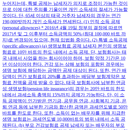
누어지는데, 특별 공제는 납세자가 의지로 조정이 가능한 것이
므로 이에 대한 주의를 기울이면 개인 소득세의 절세가 가능할
것이다. 단, 65세 이상의 태국 거주자 납세자의 경우는 연간
190,000밧까지 개인 소득세가 면세된다. (1) 인적 소득 공제
(personal allownces) * 2016년 4월 19일 정부의 결정에 따르면
2017년 및 그 이후부터 소득금액의 50% (최대 100,000 바트 까
지)로 변경되어 있으며, 현재 입법화 중이다. (2) 특별 소득공제
(specific allowances) (a) 생명보험료 공제 납세자 본인의 생명보
험료로 10만 바트의 한도 내에서 소득 공제. 단, 보험회사는 태
국 내에서 사업을 하는 회사이어야 하며, 보험 약정 기간은 10
년 이상이어야 한다. 건강 또는 상해 보험의 포함된 경우에는
생명 보험에 해당하는 금액만 공제 대상이 된다. 또한, 연간 배
당액이 연간 보험료의 20%를 초과하는 배당부 보험계약은 보
험료 전액을 공제 받을 수 없다. 태국 보험회사에 납부한 연금
성 생명보험(pension life insurance)의 경우는 20만 바트의 한도
내에서 과세소득 총액의 15%까지 공제가 가능하다. 단, 이 소
득 공제액이 인가받은 연기금, 공무원 연금, 사회복지 기금, 은
퇴 연금 등에 납부한 기금와 합산한 금액은 과세연도별로 50만
바트를 한도로 한다. 또한, 소득이 없는 배우자를 위해 지급한
생명 보험료는 과세연도별 10,000바트의 범위 내에서 소득 공
제된다. (b) 부모 건강보험료 공제 납세자 또는 배우자의 부모