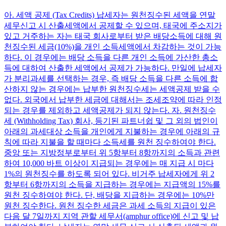
아. 세액 공제 (Tax Credits) 납세자는 원천징수된 세액을 연말
세무신고 시 산출세액에서 공제할 수 있으며, 태국에 주소지가
있고 거주하는 자는 태국 회사로부터 받은 배당소득에 대해 원
천징수된 세금(10%)을 개인 소득세액에서 차감하는 것이 가능
하다. 이 경우에는 배당 소득을 다른 개인 소득에 가산한 총소
득에 대하여 산출한 세액에서 공제가 가능하다. 만일에 납세자
가 분리과세를 선택하는 경우, 즉 배당 소득을 다른 소득에 합
산하지 않는 경우에는 납부한 원천징수세는 세액공제 받을 수
없다. 외국에서 납부한 세금에 대해서는 조세조약에 따라 인정
되는 경우를 제외하고 세액공제가 되지 않는다. 자. 원천징수
세 (Withholding Tax) 회사, 등기된 파트너쉽 및 그 외의 법인이
아래의 과세대상 소득을 개인에게 지불하는 경우에 아래의 규
칙에 따라 지불을 할 때마다 소득세를 원천 징수하여야 한다.
중앙 또는 지방정부로부터 위 5항부터 8항까지의 소득과 관련
하여 10,000 바트 이상이 지급되는 경우에는 매 지급 시 마다
1%의 원천징수를 하도록 되어 있다. 비거주 납세자에게 위 2
항부터 6항까지의 소득을 지급하는 경우에는 지급액의 15%를
원천 징수하여야 한다. 단, 배당을 지급하는 경우에는 10%만
원천 징수한다. 원천 징수한 세금은 과세 소득의 지급이 있은
다음 달 7일까지 지역 관할 세무서(amphur office)에 신고 및 납