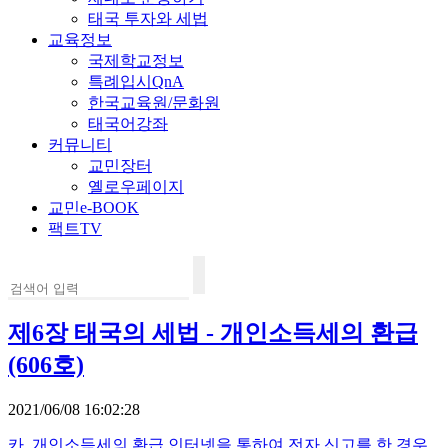
태국 투자와 세법
교육정보
국제학교정보
특례입시QnA
한국교육원/문화원
태국어강좌
커뮤니티
교민장터
옐로우페이지
교민e-BOOK
팩트TV
제6장 태국의 세법 - 개인소득세의 환급
(606호)
2021/06/08 16:02:28
카. 개인소득세의 환급 인터넷을 통하여 전자 신고를 한 경우