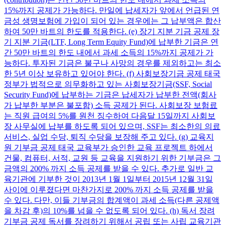
15%까지 공제가 가능하다. 만일에 납세자가 앞에서 언급된 연
금성 생명보험에 가입이 되어 있는 경우에는 그 납부액은 합산
하여 50만 바트의 한도를 적용한다. (e) 장기 지분 기금 공제 장
기 지분 기금(LTF, Long Term Equity Fund)에 납부한 기금은 연
간 50만 바트의 한도 내에서 과세 소득의 15%까지 공제가 가
능하다. 투자된 기금은 불구나 사망의 경우를 제외하고는 최소
한 5년 이상 보유하고 있어야 한다. (f) 사회보장기금 공제 태국
정부가 법적으로 의무화하고 있는 사회보장기금(SSF, Social
Security Fund)에 납부하는 기금은 납세자가 납부한 전액(회사
가 납부한 부분은 불포함) 소득 공제가 된다. 사회보장 보험료
는 직원 급여의 5%를 원천 징수하여 다음달 15일까지 사회보
장 사무실에 납부를 하도록 되어 있으며, SSF는 최소한의 의료
서비스, 실업 수당, 퇴직 수당을 보장해 주고 있다. (g) 교육지
원 기부금 공제 태국 교육부가 승인한 교육 프로젝트 하에서
건물, 컴퓨터, 서적, 교원 등 교육을 지원하기 위한 기부금은 그
금액의 200% 까지 소득 공제를 받을 수 있다. 추가로 일반 교
육기관에 기부한 것이 2013년 1월 1일부터 2015년 12월 31일
사이에 이루졌다면 마찬가지로 200% 까지 소득 공제를 받을
수 있다. 다만, 이들 기부금의 합계액이 과세 소득(다른 공제액
을 차감 후)의 10%를 넘을 수 없도록 되어 있다. (h) 독서 장려
기부금 공제 독서를 장려하기 위해서 공립 또는 사립 교육기관