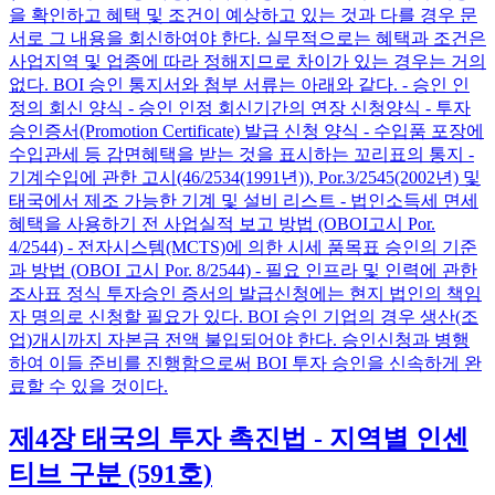
을 확인하고 혜택 및 조건이 예상하고 있는 것과 다를 경우 문
서로 그 내용을 회신하여야 한다. 실무적으로는 혜택과 조건은
사업지역 및 업종에 따라 정해지므로 차이가 있는 경우는 거의
없다. BOI 승인 통지서와 첨부 서류는 아래와 같다. - 승인 인
정의 회신 양식 - 승인 인정 회신기간의 연장 신청양식 - 투자
승인증서(Promotion Certificate) 발급 신청 양식 - 수입품 포장에
수입관세 등 감면혜택을 받는 것을 표시하는 꼬리표의 통지 -
기계수입에 관한 고시(46/2534(1991년)), Por.3/2545(2002년) 및
태국에서 제조 가능한 기계 및 설비 리스트 - 법인소득세 면세
혜택을 사용하기 전 사업실적 보고 방법 (OBOI고시 Por.
4/2544) - 전자시스템(MCTS)에 의한 시세 품목표 승인의 기준
과 방법 (OBOI 고시 Por. 8/2544) - 필요 인프라 및 인력에 관한
조사표 정식 투자승인 증서의 발급신청에는 현지 법인의 책임
자 명의로 신청할 필요가 있다. BOI 승인 기업의 경우 생산(조
업)개시까지 자본금 전액 불입되어야 한다. 승인신청과 병행
하여 이들 준비를 진행함으로써 BOI 투자 승인을 신속하게 완
료할 수 있을 것이다.
제4장 태국의 투자 촉진법 - 지역별 인센
티브 구분 (591호)