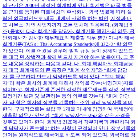
의 근간은 2000년 제정된 회계법에 있다. 회계법은 태국 법률
을 근거로 등기된 파트너쉽과 주식회사, 외국 법률에 따라 설
립된 외국법인으로 태국 내에서 사업을 하는 법인, 지점과 대
표 사무소, 개인 사업자까지 모든 업체에 적용된다. (회계법 8
조) 동법에 따라 회계기록 담당자, 회계기록 책임자의 의무, 공
인회계사가 감사한 재무제표의 제출할 의무 뿐만 아니라 태국
회계기준(TAS s : Thai Accounting Standards)에 따라야 할 의무
가 있으며, 이를 어겼을 경우에 벌칙 규정 등이 정해져 있으므
로 태국 민.상법전과 함께 반드시 지켜야 하는 법률이다. 그 주
요 내용을 정리하는 다음과 같다. 나. 회계 책임자와 회계담당
자 태국 회계제도의 큰 특징은 “회계 책임자”와 “회계 담당
자”를 구분하여 반드시 임명하도록 되어 있다. “회계 책임
자”라 함은 회사의 회계에 대해서 책임을 갖는(서명권자)자를
의미하고, 회계기준에 준거한 적정한 재무제표를 작성, 장부의
일정기간 보관 및 보관하는 등의 의무를 갖는다. “회계 담당
자”라 함은 회사의 장부를 기록하는 소위 경리 담당자를 의미
한다. 구체적으로는 설립 후 1개월 이내에 임명하여 국세청에
제출할 의무가 있으며, “회계 담당자”는 아래와 같은 자격을
갖추고 있어야 한다. 회계법 21조에서 장부기록과 관련하여 회
계 담당자가 준수해야 하는 사항이 규정되어 있다. 장부기록의
언어는 원칙적으로 태국어로 하도록 되어 있으며, 외국어로 장