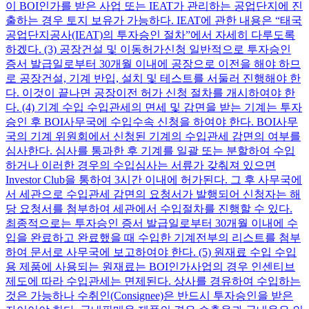
이 BOI인가를 받은 사업 또는 IEAT가 관리하는 공업단지에 진
출하는 경우 토지 보유가 가능하다. IEAT에 관한 내용은 “태국
공업단지공사(IEAT)의 투자승인 절차”에서 자세히 다루도록
하겠다. (3) 공장건설 및 이동허가신청 일반적으로 투자승인
증서 발급일로부터 30개월 이내에 공장으로 이전을 해야 하므
로 공장건설, 기계 반입, 설치 및 테스트를 서둘러 진행해야 한
다. 이것이 끝나면 공장이전 허가 신청 절차를 개시하여야 한
다. (4) 기계 수입 수입관세의 면세 및 감면을 받는 기계는 투자
승인 후 BOI사무국에 수입수속 신청을 하여야 한다. BOI사무
국의 기계 위원회에서 신청된 기계의 수입관세 감면의 여부를
심사한다. 심사를 통과한 후 기계를 일괄 또는 분할하여 수입
하거나 이러한 경우의 수입심사는 서류가 갖춰져 있으면
Investor Club을 통하여 3시간 이내에 허가된다. 그 후 사무국에
서 세관으로 수입관세 감면의 요청서가 발행되어 신청자는 해
당 요청서를 첨부하여 세관에서 수입절차를 진행할 수 있다.
최종적으로는 투자승인 증서 발급일로부터 30개월 이내에 수
입을 완료하고 완료했을 때 수입한 기계전부의 리스트를 첨부
하여 문서로 사무국에 보고하여야 한다. (5) 원재료 수입 수입
용 제품에 사용되는 원재료는 BOI인가사업의 경우 인센티브
제도에 따라 수입관세는 면제된다. 상사를 경유하여 수입하는
것은 가능하나 수취인(Consignee)은 반드시 투자승인을 받은