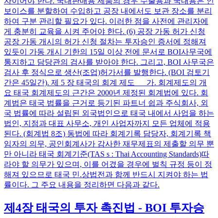
자이어야 한다. 국내판매용 제품의 경우 수출용과 국내용은 인
보이스를 분할하여 수입하고 공장 내에서도 보관 장소를 분리
하여 구분 관리할 필요가 있다. 이러한 점을 사전에 관리자에
게 충분히 교육을 시켜 주어야 한다. (6) 공장 가동 허가 신청
공장 가동 개시의 허가 신청 절차는 투자승인 증서에 정해져
있듯이 가동 개시 기한의 15일 이상 전에 문서로 BOI사무국에
통지하고 담당관의 검사를 받아야 한다. 그리고, BOI 사무국은
검사 후 정식으로 생산(조업)허가서를 발행한다. (BOI 검토기
간은 45일간). 제 5 장 태국의 회계 제도 가. 회계제도의 개
요 태국 회계제도의 근간은 2000년 제정된 회계법에 있다. 회
계법은 태국 법률을 근거로 등기된 파트너 쉽과 주식회사, 외
국 법률에 따라 설립된 외국법인으로 태국 내에서 사업을 하는
법인, 지점과 대표 사무소, 개인 사업자까지 모든 업체에 적용
된다. (회계법 8조) 동법에 따라 회계기록 담당자, 회계기록 책
임자의 의무, 공인회계사가 감사한 재무제표의 제출할 의무 뿐
만 아니라 태국 회계기준(TAS s : Thai Accounting Standards)따
라야 할 의무가 있으며, 이를 어겼을 경우에 벌칙 규정 등이 정
해져 있으므로 태국 민.상법전과 함께 반드시 지켜야 하는 법
률이다. 그 주요 내용을 정리하면 다음과 같다.
제4장 태국의 투자 촉진법 - BOI 투자승