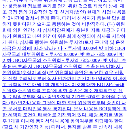
상 불충분한 정보를 추가로 얻기 위한 것으로 제품의 상세, 제
조 공정 등의 기술적인 것 및 신청자(법인) 현재의 사업 내용을
약 2시간에 걸쳐서 듣게 된다. 따라서 신청자가 충분한 답변을
하지 못한다면 기술자도 동행하는 것이 바람직하다. (다) 위원
회에 의한 안건심사 심사담당관에게 충분한 자료 제공과 인터
뷰가 완료되고 나면 안건이 위원회에 상정되어 심사를 시작하
게 된다. 심사를 행하는 위원회는 투자액(토지 구매액 및 운전
자금은 제외)에 따라 달라진다. • 투자액 8,000만 밧 이하 : BOI
사무국의 내부위원회 • 투자액 8,000만 밧 초과 7억5,000만 밧
이하 : BOI사무국의 소위원회 • 투자액 7억5,000만 밧 이상 - 수
출 80% 초과 시 : BOI사무국의 소위원회 - 수출 80% 이하 시 :
본위원회(수상이 의장) 본 위원회의 승인은 필요한 경우 신청
은 신청 수리일로부터 심사 인가까지 기간이 90 영업일 이내이
고 원칙적으로 매월 1회 개최된다. 이것에 대한 BOI 사무국내
위원회(소위원회를 포함)에 의한 승인은 매주 개최되므로 신
청 수리일로부터 심사 승인까지의 기간도 60일로 짧아질 수 있
다. (라) 인가내용과 그것에 대한 회답 위원회로부터 승인이 나
면 문서로 대리인을 통해 통지된다. 문서 내용은 BOI정책에 의
한 혜택과 조건이 태국어로 기재되어 있다. 해당 통지를 받은
후 1개월 이내에 통지서의 내용에 동의여부를 회답해야 한다.
(필요 시 기간연장 가능) 따라서, 통지를 받은 후 신속히 내용