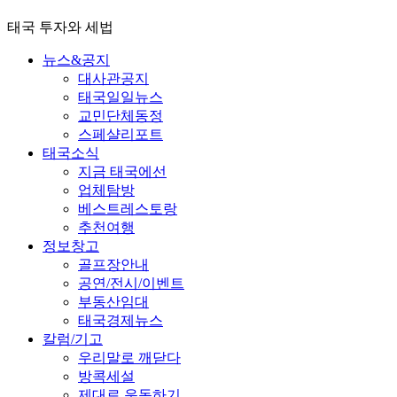
태국 투자와 세법
뉴스&공지
대사관공지
태국일일뉴스
교민단체동정
스페샬리포트
태국소식
지금 태국에선
업체탐방
베스트레스토랑
추천여행
정보창고
골프장안내
공연/전시/이벤트
부동산임대
태국경제뉴스
칼럼/기고
우리말로 깨닫다
방콕세설
제대로 운동하기