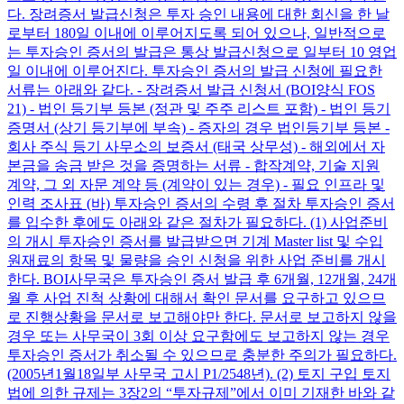
다. 장려증서 발급신청은 투자 승인 내용에 대한 회신을 한 날
로부터 180일 이내에 이루어지도록 되어 있으나, 일반적으로
는 투자승인 증서의 발급은 통상 발급신청으로 일부터 10 영업
일 이내에 이루어진다. 투자승인 증서의 발급 신청에 필요한
서류는 아래와 같다. - 장려증서 발급 신청서 (BOI양식 FOS
21) - 법인 등기부 등본 (정관 및 주주 리스트 포함) - 법인 등기
증명서 (상기 등기부에 부속) - 증자의 경우 법인등기부 등본 -
회사 주식 등기 사무소의 보증서 (태국 상무성) - 해외에서 자
본금을 송금 받은 것을 증명하는 서류 - 합작계약, 기술 지원
계약, 그 외 자문 계약 등 (계약이 있는 경우) - 필요 인프라 및
인력 조사표 (바) 투자승인 증서의 수령 후 절차 투자승인 증서
를 입수한 후에도 아래와 같은 절차가 필요하다. (1) 사업준비
의 개시 투자승인 증서를 발급받으면 기계 Master list 및 수입
원재료의 항목 및 물량을 승인 신청을 위한 사업 준비를 개시
한다. BOI사무국은 투자승인 증서 발급 후 6개월, 12개월, 24개
월 후 사업 진척 상황에 대해서 확인 문서를 요구하고 있으므
로 진행상황을 문서로 보고해야만 한다. 문서로 보고하지 않을
경우 또는 사무국이 3회 이상 요구함에도 보고하지 않는 경우
투자승인 증서가 취소될 수 있으므로 충분한 주의가 필요하다.
(2005년1월18일부 사무국 고시 P1/2548년). (2) 토지 구입 토지
법에 의한 규제는 3장2의 “투자규제”에서 이미 기재한 바와 같