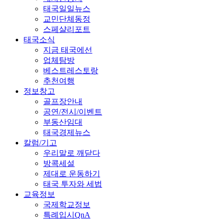
태국일일뉴스
교민단체동정
스페샬리포트
태국소식
지금 태국에선
업체탐방
베스트레스토랑
추천여행
정보창고
골프장안내
공연/전시/이벤트
부동산임대
태국경제뉴스
칼럼/기고
우리말로 깨닫다
방콕세설
제대로 운동하기
태국 투자와 세법
교육정보
국제학교정보
특례입시QnA