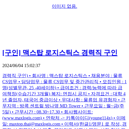
이미지 없음.
[구인]
맥스탑 로지스틱스 경력직 구인
2024/06/04 15:02:37
경력직 구인) • 회사명 : 맥스탑 로지스틱스 • 채용분야 : 물류
CS업무 • 담당업무 : 물류 CS업무 및 중간관리직 • 모집인원 : 1
명(성별무관, 25 -40세이하) • 급여조건 : 경력/능력에 따라 급
여책정(수습기간 3개월) 복지: 면접시 공지 • 자격요건 : 대학 4
년 졸업자, 태국어 중급이상 • 우대사항 : 물류업 유경험자 • 근
무지역 : 방콕 센트럴 방나옆 MD Tower • 근무요일 : 월~금(주
5일) • 근무시간 : 08.30~17.30 • 회사웹사이트:
(www.maxlogis.com) • 연락처 -> 카톡아이디(young114x) • 이메
일: maxtop.thai@maxlogis.com • 이력서(한글1/영문1 로 작성, 경