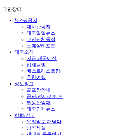
교민장터
뉴스&공지
대사관공지
태국일일뉴스
교민단체동정
스페샬리포트
태국소식
지금 태국에선
업체탐방
베스트레스토랑
추천여행
정보창고
골프장안내
공연/전시/이벤트
부동산임대
태국경제뉴스
칼럼/기고
우리말로 깨닫다
방콕세설
제대로 운동하기