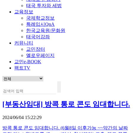
태국 투자와 세법
교육정보
국제학교정보
특례입시QnA
한국교육원/문화원
태국어강좌
커뮤니티
교민장터
옐로우페이지
교민e-BOOK
팩트TV
[부동산임대]
방콕 통로 콘도 임대합니다.
2024/06/04 15:22:29
방콕 통로 콘도 임대합니다. (6월8일 이후가능 ~~약간의 날짜