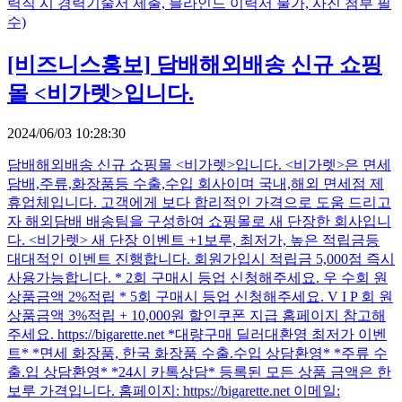
력직 시 경력기술서 제출, 블라인드 이력서 불가, 사진 첨부 필
수)
[비즈니스홍보]
담배해외배송 신규 쇼핑
몰 <비가렛>입니다.
2024/06/03 10:28:30
담배해외배송 신규 쇼핑몰 <비가렛>입니다. <비가렛>은 면세
담배,주류,화장품등 수출,수입 회사이며 국내,해외 면세점 제
휴업체입니다. 고객에게 보다 합리적인 가격으로 도움 드리고
자 해외담배 배송팀을 구성하여 쇼핑몰로 새 단장한 회사입니
다. <비가렛> 새 단장 이벤트 +1보루, 최저가, 높은 적립금등
대대적인 이벤트 진행합니다. 회원가입시 적립금 5,000점 즉시
사용가능합니다. * 2회 구매시 등업 신청해주세요. 우 수회 원
상품금액 2%적립 * 5회 구매시 등업 신청해주세요. V I P 회 원
상품금액 3%적립 + 10,000원 할인쿠폰 지급 홈페이지 참고해
주세요. https://bigarette.net *대량구매 딜러대환영 최저가 이벤
트* *면세 화장품, 한국 화장품 수출.수입 상담환영* *주류 수
출.입 상담환영* *24시 카톡상담* 등록된 모든 상품 금액은 한
보루 가격입니다. 홈페이지: https://bigarette.net 이메일: