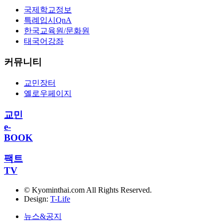
국제학교정보
특례입시QnA
한국교육원/문화원
태국어강좌
커뮤니티
교민장터
옐로우페이지
교민
e-
BOOK
팩트
TV
© Kyominthai.com All Rights Reserved.
Design:
T-Life
뉴스&공지