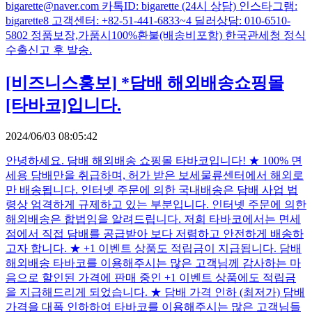
bigarette@naver.com 카톡ID: bigarette (24시 상담) 인스타그램:
bigarette8 고객센터: +82-51-441-6833~4 딜러상담: 010-6510-
5802 정품보장,가품시100%환불(배송비포함) 한국관세청 정식
수출신고 후 발송.
[비즈니스홍보]
*담배 해외배송쇼핑몰
[타바코]입니다.
2024/06/03 08:05:42
안녕하세요. 담배 해외배송 쇼핑몰 타바코입니다! ★ 100% 면
세용 담배만을 취급하며, 허가 받은 보세물류센터에서 해외로
만 배송됩니다. 인터넷 주문에 의한 국내배송은 담배 사업 법
령상 엄격하게 규제하고 있는 부분입니다. 인터넷 주문에 의한
해외배송은 합법임을 알려드립니다. 저희 타바코에서는 면세
점에서 직접 담배를 공급받아 보다 저렴하고 안전하게 배송하
고자 합니다. ★ +1 이벤트 상품도 적립금이 지급됩니다. 담배
해외배송 타바코를 이용해주시는 많은 고객님께 감사하는 마
음으로 할인된 가격에 판매 중인 +1 이벤트 상품에도 적립금
을 지급해드리게 되었습니다. ★ 담배 가격 인하 (최저가) 담배
가격을 대폭 인하하여 타바코를 이용해주시는 많은 고객님들