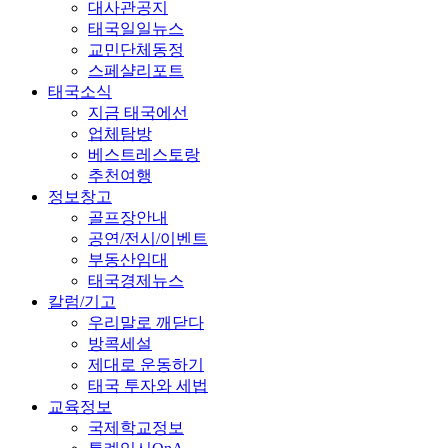
대사관공지
태국일일뉴스
교민단체동정
스페샬리포트
태국소식
지금 태국에선
업체탐방
베스트레스토랑
추천여행
정보창고
골프장안내
공연/전시/이벤트
부동산임대
태국경제뉴스
칼럼/기고
우리말로 깨닫다
방콕세설
제대로 운동하기
태국 투자와 세법
교육정보
국제학교정보