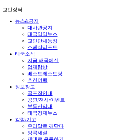
교민장터
뉴스&공지
대사관공지
태국일일뉴스
교민단체동정
스페샬리포트
태국소식
지금 태국에선
업체탐방
베스트레스토랑
추천여행
정보창고
골프장안내
공연/전시/이벤트
부동산임대
태국경제뉴스
칼럼/기고
우리말로 깨닫다
방콕세설
제대로 운동하기