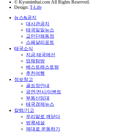
© Kyominthai.com All Rights Reserved.
Design:
T-Life
뉴스&공지
대사관공지
태국일일뉴스
교민단체동정
스페샬리포트
태국소식
지금 태국에선
업체탐방
베스트레스토랑
추천여행
정보창고
골프장안내
공연/전시/이벤트
부동산임대
태국경제뉴스
칼럼/기고
우리말로 깨닫다
방콕세설
제대로 운동하기