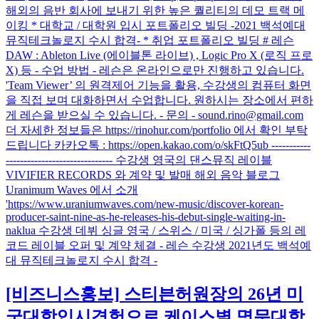
해외의 음반 회사에 보내기 위한 높은 퀄리티의 데모 트랙 메
이킹 * 대학교 / 대학원 입시 포트폴리오 빌딩 -2021 백석예대
뮤직테크놀로지 수시 합격- * 취업 포트폴리오 빌딩 # 레슨
DAW : Ableton Live (에이블톤 라이브) , Logic Pro X (로직 프로
X) 등 - 수업 방법 - 레슨은 온라인으로만 진행하고 있습니다.
'Team Viewer’ 의 원격제어 기능을 활용, 수강생의 컴퓨터 화면
을 직접 보며 대화하면서 수업합니다. 원하시는 장소에서 편하
게 레슨을 받으실 수 있습니다. - 문의 - sound.rino@gmail.com
더 자세한 정보들은 https://rinohur.com/portfolio 에서 확인 부탁
드립니다 카카오톡 : https://open.kakao.com/o/skFtQ5ub -----------
------------------------------ 수강생 영국의 댄스뮤직 레이블
VIVIFIER RECORDS 와 계약 및 발매 해외 음악 블로그
Uranimum Waves 에서 소개
'https://www.uraniumwaves.com/new-music/discover-korean-
producer-saint-nine-as-he-releases-his-debut-single-waiting-in-
naklua 수강생 데뷔 싱글 영국 / 스위스 / 미국 / 싱가폴 등의 레
코드 레이블 오퍼 및 계약 체결 - 레슨 수강생 2021년도 백석예
대 뮤직테크놀로지 수시 합격 -
[비즈니스홍보]
스티븐허원장의 26년 미
국대학입시경험으로 케이스별 명문대합