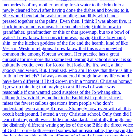
memories is of my mother pouring fresh water to the brim into a
newly cleaned bowl after having done the dishes and bowing to it.
She would bend at the waist mumbling inaudibly with hands
pressed together at the palms. Even then, I think I was about five, it
stuck in my mind as unusual: I remember being told to bow to
grandfather, grandmother, or this or that grownup, but to a bowl of
water? I now know her conviction was praying to the Jo-whang-
shin, or the kitchen goddess of the fire and the hearth, kind of like
Vesta in Western religions. I now know that this is a somewhat
common rite among Korean women. Her practice has a great
curiosity for me more than some text learning at school since it is so
culturally exotic, even for Korea, but logically, it’s, well, a little
spooky and weird. But, I realized, who am I to say that there is little
truth in her beliefs? I always wondered though how my life would
have been different if I had grown up in a “normal Christian home.”
I grew up thinking that praying to a still bowl of water was
reasonable if one wanted good auspices of the Jo-whang-shin,
although I was told by mother to be Buddhist in public, since it
raises the fewest callous questions from people who don’t
understand, even among Koreans. Strangely now even with all this
occult background, I attend a very Christian school. Only then did I
learn that my youth was a little non-standard. Truthfully though, are
the distinctly different writing styles of the one Bible the direct voice
of God? To me both seemed somewhat unreasonable, the praying to
the Jo-whang-shin with an offering of a bowl of water or praying to