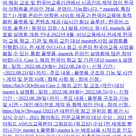
여 해외 교포 및 한국어교육기관에서 시공간의 제약 없이 한국
어 어학원을 온라인 개설, 운영이 가능합니다. * masterK 특장
점 * 1) 개별 온라인 어학원 사이트 제공 2) 한국어교육에 최적
화된 플랫폼 및 콘텐츠 제공 (실시간 화상 솔루션 / 한국어 스
마트 솔루션 / 동영상 강좌 / A.I 발음 서비스 등) #3. masterk 글
로벌 설명회 개최 안내 2022년 8월, 비상교육에서 전세계 한국
어 교육 학교, 기관 및 해외 교민 대상 masterK사업 설명회를
진행합니다. 전 세계 어디서나 최고 수준의 한국어교육 사업을
펼칠 수 있는 통합 플랫폼, masterk 온라인 설명회에 많은 참여
바랍니다. Case 1. 해외 한국어 학교 및 기관 대상 master k 설명
회 - 일정 : 2022.08.23(화)~ 2022.08.24(수) - 신청 기간 :
~2022.08.21(일) 까지 - 주요 내용 : 플랫폼 구조와 기능 및 시연
+ 계약 및 운영 사례 / 협력 사항 등 - 참여 신청 :
https://bit.ly/3QeHcun Case 2. 해외 교민 및 교포 (개인) 대상
master k 설명회 - 일정 : 2022.08.30(화)~ 2022.08.31(수) - 신청
기간 : ~2022.08.28(일) 까지 - 주요 내용 : 플랫폼 구조와 기능
및 시연 + 개인 에이전트 계약 등 협력 방안 안내 - 참여 신청 :
https://bit.ly/3byaaqi [2021년 대한민국 최고 권위의 웹 평가 시
상식 수상] – 2021 웹어워드 전문교육분야 대상 수상 – 2021 앤
어워드 서비스교육분야 그랑프리 (최고상) 수상 [전 세계로 뻗
어나가는 master k 플랫폼] master k 는 베트남을 시작으로 인도,