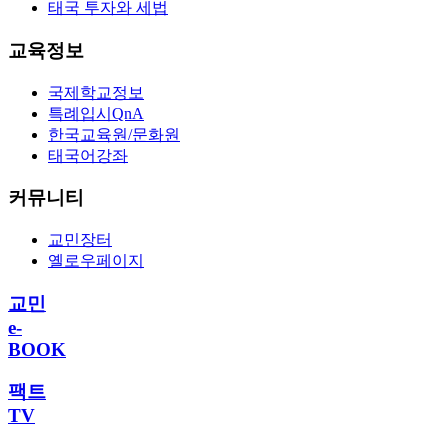
태국 투자와 세법
교육정보
국제학교정보
특례입시QnA
한국교육원/문화원
태국어강좌
커뮤니티
교민장터
옐로우페이지
교민
e-
BOOK
팩트
TV