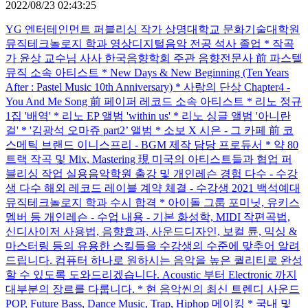
2022/08/23 02:43:25
YG 엔터테인먼트 퍼블리싱 작가 상명대학교 문화기술대학원
뮤직테크놀로지 학과 영상디지털음악 전공 석사 졸업 * 작곡
가 윤상 교수님 사사 한국음향학회 주관 음향전문사 前 파스텔
뮤직 소속 아티스트 * New Days & New Beginning (Ten Years
After : Pastel Music 10th Anniversary) * 사랑의 단상 Chapter4 -
You And Me Song 前 페이퍼 레코드 소속 아티스트 * 리노 정규
1집 '배역' * 리노 EP 앨범 'within us' * 리노 싱글 앨범 '아니란
걸' * '김광석 오마쥬 part2’ 앨범 * 소보 X 시은 - 그 카페 前 코
스메틱 브랜드 이니스프리 - BGM 제작 담당 프로듀서 * 약 80
트랙 작곡 및 Mix, Mastering 現 미국의 아티스트들과 협업 퍼
블리싱 작업 실용음악학원 출강 및 개인레슨 경험 다수 - 수강
생 다수 해외 레코드 레이블 계약 체결 - 수강생 2021 백석예대
뮤직테크놀로지 학과 수시 합격 * 아이돌 그룹 포미닛, 유키스
멤버 등 개인레슨 - 수업 내용 - 기본 화성학, MIDI 작편곡법,
신디사이저 사용법, 음향효과, 사운드디자인, 보컬 튠, 믹싱 &
마스터링 등의 유용한 스킬들을 수강생의 수준에 맞추어 알려
드립니다. 컴퓨터 하나로 원하시는 음악을 높은 퀄리티로 완성
할 수 있도록 도와드리겠습니다. Acoustic 부터 Electronic 까지
대부분의 장르를 다룹니다. * 현 음악씬의 최신 트렌디 사운드
POP, Future Bass, Dance Music, Trap, Hiphop 메이킹 * 국내 및