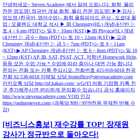
안녕하세요~ Steven Academy 에서 알려 드립니다. 화학, 물리
전문 엄도영! 정규반 개설 화학, 물리 전문 엄도영! ▶▶강사 -
엄도영 (한국어, 영어수업) - 화학 올림피아드 은상 - 도쿄대 졸
업 / 오클랜드 대학교 석사 ▶ IB Chemistry(HL) 개념내신반 ▷
토 4 ~ 6 pm (PDT) ▷ 일 8 ~ 10am (KST) ▶ IB Physics(SL) 개념
내신반 ▷ 금 6 ~ 8pm (PDT) ▷ 토 10 ~ 12pm (KST) ▶ 교과
Chemistry 개념내신반 ▷ 금 5 ~ 7pm (PDT) ▷ 토 9 ~ 11am
(KST) ▶ AP Chemistry 개념내신반 ▷ 토 6 ~ 8pm (PDT) ▷ 일 10
~ 12pm (KST) AP, IB, SAT, PSAT, ACT, 저학년 Homework Help,
등등 모든 수업 가능 * 수업에 따라 줌이나 대면 가능 합니다
문의는 전화 또는 카톡 주십시오. 전화번호 415-918-6018 한국
전화 02-538-6018 이메일 상담 frontoffice@stevenacademy.com
카카오톡 상담 http://pf.kakao.com/_wGrYl 저희 기업형 카톡 친
구 추가해주시면 편리하게 문의할수 있습니다 공식 홈페이지
http://www.stevenacademy.com/ VOD 인강
https://onlinesteven.com/ (과목당 $99 / 9만9천원 무제한 반복 수
강)
[비즈니스홍보]
재수강률 TOP! 장재원
강사가 정규반으로 돌아오다!