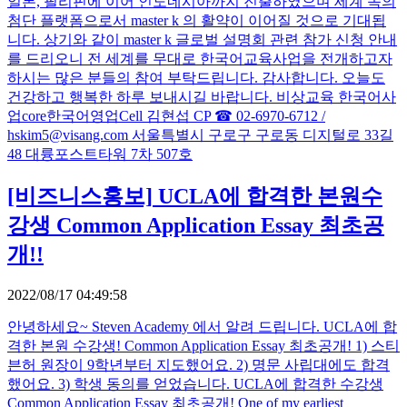
일본, 필리핀에 이어 인도네시아까지 진출하였으며 세계 속의
첨단 플랫폼으로서 master k 의 활약이 이어질 것으로 기대됩
니다. 상기와 같이 master k 글로벌 설명회 관련 참가 신청 안내
를 드리오니 전 세계를 무대로 한국어교육사업을 전개하고자
하시는 많은 분들의 참여 부탁드립니다. 감사합니다. 오늘도
건강하고 행복한 하루 보내시길 바랍니다. 비상교육 한국어사
업core한국어영업Cell 김현섭 CP ☎ 02-6970-6712 /
hskim5@visang.com 서울특별시 구로구 구로동 디지털로 33길
48 대륭포스트타워 7차 507호
[비즈니스홍보]
UCLA에 합격한 본원수
강생 Common Application Essay 최초공
개!!
2022/08/17 04:49:58
안녕하세요~ Steven Academy 에서 알려 드립니다. UCLA에 합
격한 본원 수강생! Common Application Essay 최초공개! 1) 스티
븐허 원장이 9학년부터 지도했어요. 2) 명문 사립대에도 합격
했어요. 3) 학생 동의를 얻었습니다. UCLA에 합격한 수강생
Common Application Essay 최초공개! One of my earliest