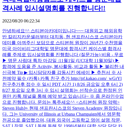
격사례 입시설명회를 진행합니다!!
2022/08/20 06:22:34
안녕하세요^^ 스티븐아카데미입니다~~~ 대원외고 해외유학
반 칼리지카운셀러부터 대치동, 현 샌프란시스코 스티븐아카
데미를 아껴주신 보답으로 스티븐허 원장이 26년간 수천명을
미국 아이비리그대학및 명문대에 합격시킨 케이스별 합격사
례를 주제로 입시설명회를 진행합니다 (질문가능) 비용 - 무료
▶ 명문 사립대 특차 마감일 :11월1일 (UC대학 11월30일) ▶
합격에 도움을 준 Activity, 봉사활동, 비교과 활동 ▶ 불리한 내
신극복 Tip ▶ 입시담당자를 감동시킨 에세이 ▶ 추천서 ※ 사
전예약 필수 (카톡) 카톡 친구 추가 http://pf.kakao.com/_wGrYl
친구추가후 접수 ※ 일시 PDT 시간 1) 8/26 금요일 오후 6시 2)
8/27 토요일 오후 3시 ※ 입시 설명회는 선착순으로 한정된 인
원만 카톡 채널을 통해 예약 받고 있습니다~ ※ 줌 온라인수업
으로 진행합니다. 문의는 톡주세요^^ <스티븐허 원장 약력>
Steven Huh는 현재 샌프란시스코의 Steven Academy 원장입니
다. 그는 University of Illinois at Urbana Champaign에서 영문학
전공으로 졸업했으며, 대원 외국어 고등학교 영어 설명 작문,
SAT I 작문, SAT I 독해 독해 및 1998년부터 대학 상담 담당 카