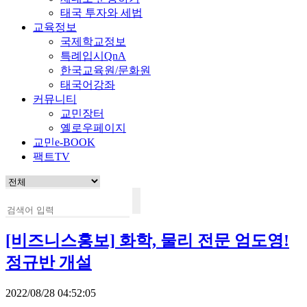
태국 투자와 세법
교육정보
국제학교정보
특례입시QnA
한국교육원/문화원
태국어강좌
커뮤니티
교민장터
옐로우페이지
교민e-BOOK
팩트TV
[비즈니스홍보]
화학, 물리 전문 엄도영!
정규반 개설
2022/08/28 04:52:05