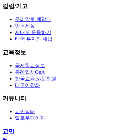
칼럼/기고
우리말로 깨닫다
방콕세설
제대로 운동하기
태국 투자와 세법
교육정보
국제학교정보
특례입시QnA
한국교육원/문화원
태국어강좌
커뮤니티
교민장터
옐로우페이지
교민
e-