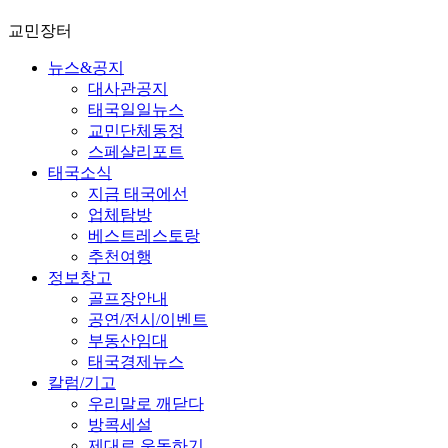
교민장터
뉴스&공지
대사관공지
태국일일뉴스
교민단체동정
스페샬리포트
태국소식
지금 태국에선
업체탐방
베스트레스토랑
추천여행
정보창고
골프장안내
공연/전시/이벤트
부동산임대
태국경제뉴스
칼럼/기고
우리말로 깨닫다
방콕세설
제대로 운동하기