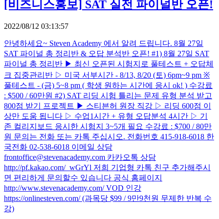
[비즈니스홍보]
SAT 실전 파이널반 오픈!
2022/08/12 03:13:57
안녕하세요~ Steven Academy 에서 알려 드립니다. 8월 27일
SAT 파이널 총 정리반 & 오답 분석반 오픈! #1) 8월 27일 SAT
파이널 총 정리반 ▶ 최신 오픈된 시험지로 풀테스트 + 오답체
크 집중관리반 ▷ 미국 서부시간 - 8/13, 8/20 (토) 6pm~9 pm ※
풀테스트 - (금) 5~8 pm ( 학생 원하는 시간에 응시 ok! ) 수강료
: $500 / 60만원 #2) SAT 리딩 시험 틀리는 문제 유형 분석 받고
800점 받기 프로젝트 ▶ 스티븐허 원장 직강 ▷ 리딩 600점 이
상만 도움 됩니다 ▷ 수업1시간 + 유형 오답분석 4시간 ▷ 기
존 컬리지보드 응시한 시험지 3~5개 필요 수강료 : $700 / 80만
원 문의는 전화 또는 카톡 주십시오. 전화번호 415-918-6018 한
국전화 02-538-6018 이메일 상담
frontoffice@stevenacademy.com 카카오톡 상담
http://pf.kakao.com/_wGrYl 저희 기업형 카톡 친구 추가해주시
면 편리하게 문의할수 있습니다 공식 홈페이지
http://www.stevenacademy.com/ VOD 인강
https://onlinesteven.com/ (과목당 $99 / 9만9천원 무제한 반복 수
강)