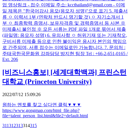
업 영상링크 - 접수 이메일 주소: kccthailand@gmail.com - 이메
일 제목은 "한국어강사 응모(응모자 성명)"으로 표기 5. 제출서
류 ㅇ 이력서 1부 (연락처 반드시 명기할 것) ㅇ 자기소개서 1
부 ㅇ 최종학력 증명서, 보유자격증 및 경력증명서 등 사본 ※
미제출시 불인정 ※ 모든 서류는 PDF 파일 1개로 묶어서 제출
(파일명: 응모자 성명) 6. 유의사항 ㅇ 허위기재 또는 기재착오,
구비서류 미제출 등으로 인한 불이익은 응시자 본인의 책임으
로 간주되며, 서류 접수는 이메일로만 가능합니다. 7. 문의처 :
주태국한국문화원 강좌담당 방지현 팀장 Tel : +66-2-651-0165 /
Ext. 206
[비즈니스홍보]
[세계대학백과] 프린스턴
대학교 (Princeton University)
2022/07/12 15:09:26
원하는 멘토를 찾고 싶다면 클릭▼▼▼
https://www.gongmap.com/html_file.php?
file=talent_person_list.html&file2=default.html
311
312
313
314
315