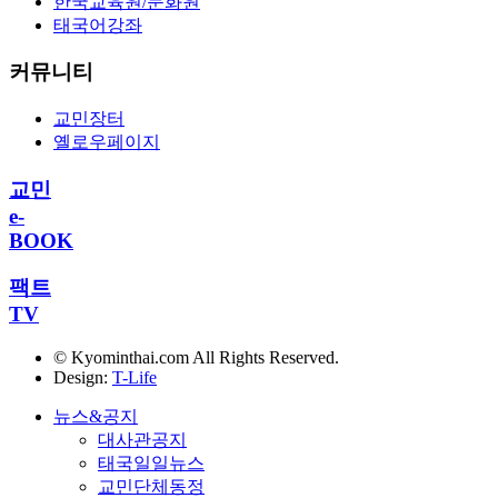
한국교육원/문화원
태국어강좌
커뮤니티
교민장터
옐로우페이지
교민
e-
BOOK
팩트
TV
© Kyominthai.com All Rights Reserved.
Design:
T-Life
뉴스&공지
대사관공지
태국일일뉴스
교민단체동정