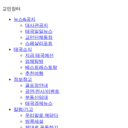
교민장터
뉴스&공지
대사관공지
태국일일뉴스
교민단체동정
스페샬리포트
태국소식
지금 태국에선
업체탐방
베스트레스토랑
추천여행
정보창고
골프장안내
공연/전시/이벤트
부동산임대
태국경제뉴스
칼럼/기고
우리말로 깨닫다
방콕세설
제대로 운동하기