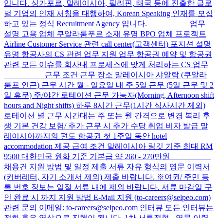
입니다. 싱가포르, 말레이시아, 필리핀, 태국 등에 진출한 글로
벌 기업의 인재 서칭을 대행하여, Korean Speaking 인재를 모집
하고 있는 정식 Recruitment Agency 입니다. __________ 업무
설명 고용 업체 쿠알라룸푸르 소재 유명 BPO 업체 프로젝트
Airline Customer Service 관련 call center(고객센터) 포지션 설명
유명 항공사의 CS 관련 업무 지원 업무 항공권 예약 및 항공권
관련 모든 이슈를 회사내 프로세스에 맞게 처리하는 CS 업무
__________ 근무 조건 근무 장소 말레이시아 샤알람 (쿠알라
룸프 인근) 근무 시간 월 - 일요일 내 주 5일 근무 (5일 근무 및 2
일 휴무) 주/야간 로테이션 근무 가능자(Morning, Afternoon shift
hours and Night shifts) 하루 8시간 근무(1시간 식사시간 제외)
로테이션 별 근무 시간대는 주 또는 월 간격으로 변경 복리 후
생 기본 건강 보험/ 추가 근무 시 추가 수당 취업 비자 발급 말
레이시아까지의 편도 항공권 첫 1주일 동안 hotel
accommodation 제공 급여 조건 말레이시아 링깃 기준 최대 RM
9500 대한민국 원화 기준 기본급 약 260 - 270만원 __________
채용건 지원 방법 및 일정 제출 서류 자유 형식의 영문 이력서
(커버레터, 자기 소개서 제외) 제출 바랍니다. ※여권/ 주민 등
록 번호 정보는 일절 서류 내에 제외 바랍니다. 서류 마감일 구
인 완료 시 까지 지원 방법 E-Mail 지원 (to-careers@selpeo.com)
관련 문의 이메일: to-careers@selpeo.com 인터뷰 모든 인터뷰는
전화 혹은 영상으로 진행이 됩니다. 1차 서류전형 - 영문 이력