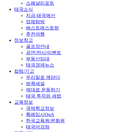
스페샬리포트
태국소식
지금 태국에선
업체탐방
베스트레스토랑
추천여행
정보창고
골프장안내
공연/전시/이벤트
부동산임대
태국경제뉴스
칼럼/기고
우리말로 깨닫다
방콕세설
제대로 운동하기
태국 투자와 세법
교육정보
국제학교정보
특례입시QnA
한국교육원/문화원
태국어강좌