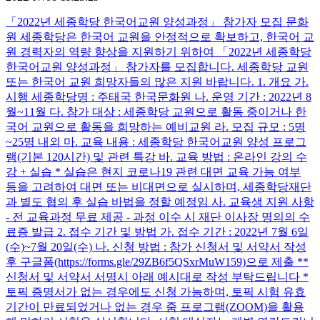
「2022년 세종학당 한국어교원 양성과정」 참가자 모집 문화
원 세종학당은 한국어 교원을 안정적으로 확보하고, 한국어 교
원 경력자의 역량 향상을 지원하기 위하여 「2022년 세종학당
한국어교원 양성과정」 참가자를 모집합니다. 세종학당 교원
또는 한국어 교원 희망자들의 많은 지원 바랍니다. 1. 개요 가.
시행 세종학당명 : 주태국 한국문화원 나. 운영 기간 : 2022년 8
월~11월 다. 참가 대상 : 세종학당 교원으로 활동 중이거나 한
국어 교원으로 활동을 희망하는 예비교원 라. 모집 규모 : 5명
~25명 내외 마. 교육 내용 : 세종학당 한국어교원 양성 프로그
램(기본 120시간) 및 관련 특강 바. 교육 방법 : 온라인 강의 수
강 + 실습 * 실습은 현지 코로나19 관련 대면 교육 가능 여부
등을 고려하여 대면 또는 비대면으로 실시하며, 세종학당재단
과 별도 협의 후 실습 바법을 정할 예정임 사. 교육생 지원 사항
- 전 교육과정 무료 제공 - 과정 이수 시 재단 이사장 명의의 수
료증 발급 2. 접수 기간 및 방법 가. 접수 기간 : 2022년 7월 6일
(수)~7월 20일(수) 나. 신청 방법 : 참가 신청서 및 서약서 작성
후 구글폼(https://forms.gle/29ZB6f5QSxrMuW159)으로 제출 **
신청서 및 서약서 서명시 아래 예시대로 작성 부탁드립니다 *
토픽 증명서가 없는 경우에도 신청 가능하며, 토픽 시험 유효
기간이 만료되었거나 없는 경우 줌 프로그램(ZOOM)을 활용