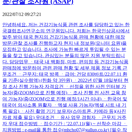
문/관찰 조사원 (ASAP)
2022/07/12 09:27:21
안녕하세요. 저는 건강기능식품 관련 조사를 담당하고 있는 한
국갤럽조사연구소의 연구원입니다. 저희는 한국인삼공사에서
발주 받아 태국 현지의 건강기능식품 판매 현황에 대한 매장
방문/관찰 조사를 진행하고자 현지 내 정보원(모니터 요원)을
모집하고 있습니다. 조사에 가능한 빠르게 투입될 수 있는 분
들을 찾고 있습니다. 관심있는 분들의 많은 지원 부탁드립니
다. 담당업무 ㆍ태국 내 백화점, 마트, 편의점 등 건강기능식품
판매점에 방문하여 관련 판매 현황 및 세부 제품 정보 기록 근
무조건 ㆍ근무지: 태국 방콕 ㆍ급여: 건당 830바트/22.07.11 환
율 기준(실수령액) (한화 약 3만원) ㆍ2022년 07월 18일부터 현
장 조사 진행 가능자 자격요건 ㆍ선정을 위한 사전 인터뷰 가
능자(줌(ZOOM)으로 진행 예정) ㆍ조사 진행 전 사전 교육 참
여 가능자(줌(ZOOM)으로 진행 예정/1시간 이내) ㆍ한국어 및
태국어 의사소통 원활자 ㆍ엑셀 사용 가능자(엑셀 시트 내 기
록 필요) ㆍ사진 촬영 기기 보유자(스마트폰, 카메라 등)(사진
자료 제출 필요) 우대조건 ㆍ유사 업무 경험자 ㆍ근무지 거주
자 우대 접수방법 ㆍ접수기간 : ’22.07.11(월) ~ 선착순 마감 ㆍ
지원방법 : e-mail을 통한 접수(mhcho07@gallup.co.kr) [필수 작