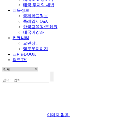
태국 투자와 세법
교육정보
국제학교정보
특례입시QnA
한국교육원/문화원
태국어강좌
커뮤니티
교민장터
옐로우페이지
교민e-BOOK
팩트TV
이미지 없음.