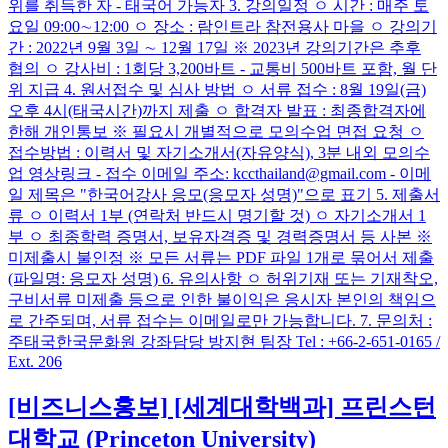
위를 취득한 자 - 태국어 가능자 3. 강의일정 ㅇ 시간 : 매주 토
요일 09:00∼12:00 ㅇ 장소 : 람인트라 참전용사 마을 ㅇ 강의기
간 : 2022년 9월 3일 ∼ 12월 17일 ※ 2023년 강의기간은 추후
협의 ㅇ 강사비 : 1회당 3,200바트 - 교통비 500바트 포함, 월 단
위 지급 4. 원서접수 및 심사 방법 ㅇ 서류 접수 : 8월 19일(금)
오후 4시(태국시간)까지 제출 ㅇ 합격자 발표 : 최종합격자에
한해 개인통보 ※ 필요시 개별적으로 모의수업 면접 요청 ㅇ
접수방법 : 이력서 및 자기소개서(자유양식), 3분 내외 모의수
업 영상링크 - 접수 이메일 주소: kccthailand@gmail.com - 이메
일 제목은 "한국어강사 응모(응모자 성명)"으로 표기 5. 제출서
류 ㅇ 이력서 1부 (연락처 반드시 명기할 것) ㅇ 자기소개서 1
부 ㅇ 최종학력 증명서, 보유자격증 및 경력증명서 등 사본 ※
미제출시 불인정 ※ 모든 서류는 PDF 파일 1개로 묶어서 제출
(파일명: 응모자 성명) 6. 유의사항 ㅇ 허위기재 또는 기재착오,
구비서류 미제출 등으로 인한 불이익은 응시자 본인의 책임으
로 간주되며, 서류 접수는 이메일로만 가능합니다. 7. 문의처 :
주태국한국문화원 강좌담당 방지현 팀장 Tel : +66-2-651-0165 /
Ext. 206
[비즈니스홍보]
[세계대학백과] 프린스턴
대학교 (Princeton University)