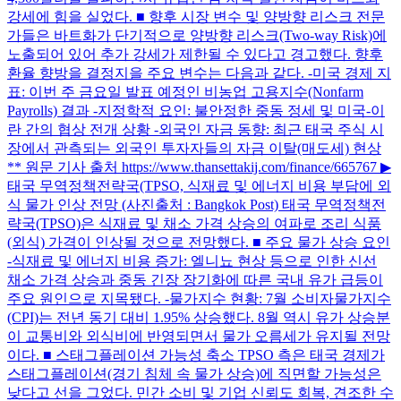
강세에 힘을 실었다. ■ 향후 시장 변수 및 양방향 리스크 전문
가들은 바트화가 단기적으로 양방향 리스크(Two-way Risk)에
노출되어 있어 추가 강세가 제한될 수 있다고 경고했다. 향후
환율 향방을 결정지을 주요 변수는 다음과 같다. -미국 경제 지
표: 이번 주 금요일 발표 예정인 비농업 고용지수(Nonfarm
Payrolls) 결과 -지정학적 요인: 불안정한 중동 정세 및 미국-이
란 간의 협상 전개 상황 -외국인 자금 동향: 최근 태국 주식 시
장에서 관측되는 외국인 투자자들의 자금 이탈(매도세) 현상
** 원문 기사 출처 https://www.thansettakij.com/finance/665767 ▶
태국 무역정책전략국(TPSO, 식재료 및 에너지 비용 부담에 외
식 물가 인상 전망 (사진출처 : Bangkok Post) 태국 무역정책전
략국(TPSO)은 식재료 및 채소 가격 상승의 여파로 조리 식품
(외식) 가격이 인상될 것으로 전망했다. ■ 주요 물가 상승 요인
-식재료 및 에너지 비용 증가: 엘니뇨 현상 등으로 인한 신선
채소 가격 상승과 중동 긴장 장기화에 따른 국내 유가 급등이
주요 원인으로 지목됐다. -물가지수 현황: 7월 소비자물가지수
(CPI)는 전년 동기 대비 1.95% 상승했다. 8월 역시 유가 상승분
이 교통비와 외식비에 반영되면서 물가 오름세가 유지될 전망
이다. ■ 스태그플레이션 가능성 축소 TPSO 측은 태국 경제가
스태그플레이션(경기 침체 속 물가 상승)에 직면할 가능성은
낮다고 선을 그었다. 민간 소비 및 기업 신뢰도 회복, 견조한 수