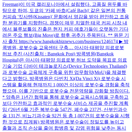
Freeman)이 미국 캘리포니아에서 설립했다. 고품질 원두를 바
탕으로 하며, 도쿄의 '카페 바흐(Café Bach)' 같은 일본의 전통
커피숍 '킷사텐(Kissaten)' 문화에서 영감을 받아 편안하고 조용
한 분위기를 지향한다. 경쟁이 매우 치열한 태국 커피 시장 내
에서 블루보틀의 진출은 현지 커피 애호가들이 오랫동안 기다
려온 주요 행보(Big Move)로 향후 귀추가 주목된다. ** 원문 기
사 출처 https://www.bangkokbiznews.com/business/1246174 ▶ 방
콕병원, 로봇수술 교육센터 구축… 아시아·태평양 의료로봇
허브 추진 (사진출처 : Bangkok Post) 방콕병원(Bangkok
Hospital)은 아시아·태평양 의료로봇 허브 도약을 목표로 의료
기술 기업 디바이 테크놀로지스(Device Technologies Thailand)
과 로봇수술 교육체계 구축을 위한 업무협약(MoU)을 체결했
다고 밝혔다. 방콕병원은 다빈치 Xi(Da Vinci Xi) 로봇수술 시
스템을 활용해 현재까지 1,000건 이상의 로봇수술 경험을 축적
했으며, 이를 기반으로 로봇수술 전문역량을 강화할 방침이다.
* 양측은 1년간 협력을 통해 로봇수술 교육시스템을 구축하고
보다 안전하고 효과적인 로봇수술 서비스 제공을 추진할 계획
임 ('26년 6월 기준 복부수술 547건, 폐수술 237건, 산부인과수
술 131건, 비뇨기과수술 92건 등 총 1,007건의 로봇수술을 시행
한 것으로 집계됨) 방콕병원은 로봇수술이 정밀도를 높이고
출혈과 조직 손상을 줄여 합병증 및 감염 위험을 낮추는 동시