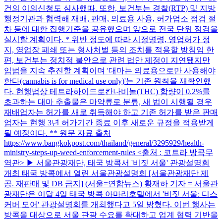
건의 이의신청도 심사했따. 또한, 보건부는 경찰(RTP) 및 지방
행정기관과 협력해 재배, 판매, 의료용 사용, 허가업소 점검 절
차 등에 대한 집행기준을 공유했으며 앞으로 전국 단위 점검을
실시할 계획이다. * 위반 정도에 따라 시정명령, 영업허가 정
지, 영업장 폐쇄 또는 형사처벌 등의 조치를 적용할 방침임 한
편, 보건부는 정치적 불안으로 관련 법안 제정이 지연됐지만
입법을 지속 추진할 계획이며 '대마는 의료용으로만 사용해야
한다(cannabis is for medical use only)'는 기존 원칙을 재확인했
다. 현행법상 테트라하이드로칸나비놀(THC) 함량이 0.2%를
초과하는 대마 추출물은 마약류로 분류, 새 법이 시행될 경우
재배업자는 허가를 새로 취득해야 하고 기존 허가를 받은 판매
업자는 현행 3년 허가기간 종료 이후 새로운 규정을 적용받게
될 예정이다. ** 원문 자료 출처
https://www.bangkokpost.com/thailand/general/3295929/health-
ministry-steps-up-weed-enforcement-rules <출처 : 코트라 방콕무
역관> ▶ 서울관광재단, 태국 방콕서 '비짓 서울' 관광설명회
개최 태국 방콕에서 열린 서울관광설명회 [서울관광재단 제
공. 재판매 및 DB 금지] (서울=연합뉴스) 황재하 기자 = 서울관
광재단은 이달 4일 태국 방콕 아마리호텔에서 '비짓 서울: 디스
커버 모어' 관광설명회를 개최했다고 5일 밝혔다. 이번 행사는
방콕을 대상으로 서울 관광 수요를 확대하고 업계 협력 기반을