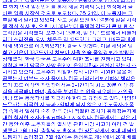
상태였다. 경향신문은 이 노동자가 관광비자로 한국에 입국한
후 현지 인력 알선업체를 통해 해남 지역의 농업 현장에서 곧
바로 일을 시작한 것으로 보도했다. 7월 24일, 이 노동자는 고
추밭에서 일하고 있었다. 사고 당일 오전 6시 30분에 일을 시작
해 점심 식사 후, 오후 1시 30분부터 육체적 강도가 큰 비료 살
포작업을 시작했다. 오후 3시 15분경, 밭 인근 도로에서 비틀거
리다 쓰러졌음. 당시 체온은 약 43도였다. 그리고 119구급대에
의해 병원으로 이송되었지만, 결국 사망했다. 이날 해남은 낮
최고 기온이 33.7도까지 치솟아 사흘 연속 폭염경보가 발령된
상태였다. 한국 당국은 고용주에 대한 조사를 진행하고 있다.
경찰과 보건 당국은 사망 원인이 온열질환과 관련이 있는지 조
사하고 있으며, 고용주가 적절한 휴식 시간과 시원한 물을 제
공했는지 여부도 조사 중이다. 한국 산업안전보건법상 체감온
도가 33도 이상인 작업장에서는 2시간마다 최소 20분 이상 휴
식을 제공해야 하며, 휴식을 부여할 수 없을 경우에는 개인용
냉방 또는 통풍장치를 지급해야 한다고 규정하고 있다. 박영민
노무사는 입국한 지 불과 3일밖에 되지 않은 이주노동자가 폭
염 속에서 일하다 숨진 만큼 당시 적절한 조치가 취해졌는지에
대한 철저한 조사가 필요하다고 지적했다. 한국에서는 같은 기
간 동안 이주 노동자들의 열사병 관련 사망 사고가 여러 건 발
생했다. 7월 11일, 충청남도 홍성의 한 양돈장에서 30대 네팔인
노동자가 쓰러졌고, 7월 4일에는 충청북도 개산에서 20대 베트