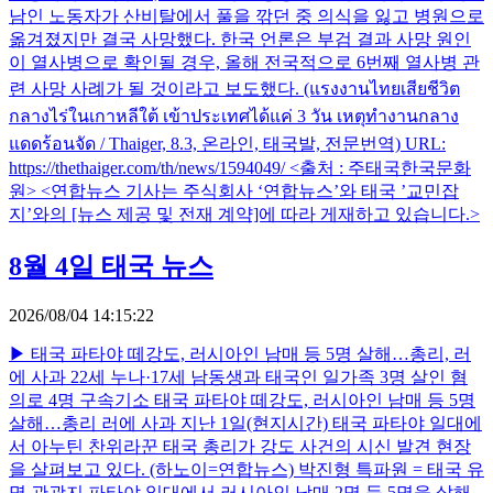
남인 노동자가 산비탈에서 풀을 깎던 중 의식을 잃고 병원으로
옮겨졌지만 결국 사망했다. 한국 언론은 부검 결과 사망 원인
이 열사병으로 확인될 경우, 올해 전국적으로 6번째 열사병 관
련 사망 사례가 될 것이라고 보도했다. (แรงงานไทยเสียชีวิต
กลางไร่ในเกาหลีใต้ เข้าประเทศได้แค่ 3 วัน เหตุทำงานกลาง
แดดร้อนจัด / Thaiger, 8.3, 온라인, 태국발, 전문번역) URL:
https://thethaiger.com/th/news/1594049/ <출처 : 주태국한국문화
원> <연합뉴스 기사는 주식회사 ‘연합뉴스’와 태국 ’교민잡
지’와의 [뉴스 제공 및 전재 계약]에 따라 게재하고 있습니다.>
8월 4일 태국 뉴스
2026/08/04 14:15:22
▶ 태국 파타야 떼강도, 러시아인 남매 등 5명 살해…총리, 러
에 사과 22세 누나·17세 남동생과 태국인 일가족 3명 살인 혐
의로 4명 구속기소 태국 파타야 떼강도, 러시아인 남매 등 5명
살해…총리 러에 사과 지난 1일(현지시간) 태국 파타야 일대에
서 아누틴 찬위라꾼 태국 총리가 강도 사건의 시신 발견 현장
을 살펴보고 있다. (하노이=연합뉴스) 박진형 특파원 = 태국 유
명 관광지 파타야 일대에서 러시아인 남매 2명 등 5명을 살해