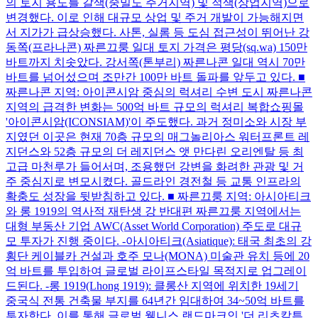
의 토지 용도를 갈색(중밀도 주거지역) 및 적색(상업지역)으로
변경했다. 이로 인해 대규모 상업 및 주거 개발이 가능해지면
서 지가가 급상승했다. 사톤, 실롬 등 도심 접근성이 뛰어난 강
동쪽(프라나콘) 짜른끄룽 일대 토지 가격은 평당(sq.wa) 150만
바트까지 치솟았다. 강서쪽(톤부리) 짜른나콘 일대 역시 70만
바트를 넘어섰으며 조만간 100만 바트 돌파를 앞두고 있다. ■
짜른나콘 지역: 아이콘시암 중심의 럭셔리 수변 도시 짜른나콘
지역의 급격한 변화는 500억 바트 규모의 럭셔리 복합쇼핑몰
'아이콘시암(ICONSIAM)'이 주도했다. 과거 정미소와 시장 부
지였던 이곳은 현재 70층 규모의 매그놀리아스 워터프론트 레
지던스와 52층 규모의 더 레지던스 앳 만다린 오리엔탈 등 최
고급 마천루가 들어서며, 조용했던 강변을 화려한 관광 및 거
주 중심지로 변모시켰다. 골드라인 경전철 등 교통 인프라의
확충도 성장을 뒷받침하고 있다. ■ 짜른끄룽 지역: 아시아티크
와 롱 1919의 역사적 재탄생 강 반대편 짜른끄룽 지역에서는
대형 부동산 기업 AWC(Asset World Corporation) 주도로 대규
모 투자가 진행 중이다. -아시아티크(Asiatique): 태국 최초의 강
횡단 케이블카 건설과 호주 모나(MONA) 미술관 유치 등에 20
억 바트를 투입하여 글로벌 라이프스타일 목적지로 업그레이
드된다. -롱 1919(Lhong 1919): 클롱산 지역에 위치한 19세기
중국식 전통 건축물 부지를 64년간 임대하여 34~50억 바트를
투자한다. 이를 통해 글로벌 웰니스 랜드마크인 '더 리츠칼튼