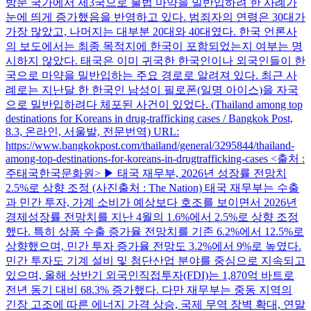
방문 국가에서 제3국으로 불법 마약을 밀반입하려 한 사례가
눈에 띄게 증가했음을 반영하고 있다. 범죄자의 연령은 30대가
가장 많았고, 나머지는 대부분 20대와 40대였다. 한국 언론사
의 보도에서는 최종 목적지에 한국이 포함되었는지 여부는 명
시하지 않았다. 태국은 이미 귀국한 한국인이나 외국인들이 한
국으로 마약을 밀반입하는 주요 경로로 알려져 있다. 최근 사
례로는 지난달 한 한국인 남성이 필로폰(일명 아이스)을 자국
으로 밀반입하려다 체포된 사건이 ​​있었다. (Thailand among top
destinations for Koreans in drug‑trafficking cases / Bangkok Post,
8.3, 온라인, 서울발, 전문번역) URL:
https://www.bangkokpost.com/thailand/general/3295844/thailand-
among-top-destinations-for-koreans-in-drugtrafficking-cases <출처 :
주태국한국문화원> ▶ 태국 재무부, 2026년 성장률 전망치
2.5%로 상향 조정 (사진출처 : The Nation) 태국 재무부는 수출
과 민간 투자, 가계 소비가 예상보다 호조를 보이면서 2026년
경제성장률 전망치를 지난 4월의 1.6%에서 2.5%로 상향 조정
했다. 특히 상품 수출 증가율 전망치를 기존 6.2%에서 12.5%로
상향했으며, 민간 투자 증가율 전망도 3.2%에서 9%로 높였다.
민간 투자도 기계 설비 및 첨단산업 분야를 중심으로 지속되고
있으며, 올해 상반기 외국인직접투자(FDI)는 1,870억 바트로
전년 동기 대비 68.3% 증가했다. 다만 재무부는 중동 지역의
긴장 고조에 따른 에너지 가격 상승, 국제 무역 장벽 확대, 연말