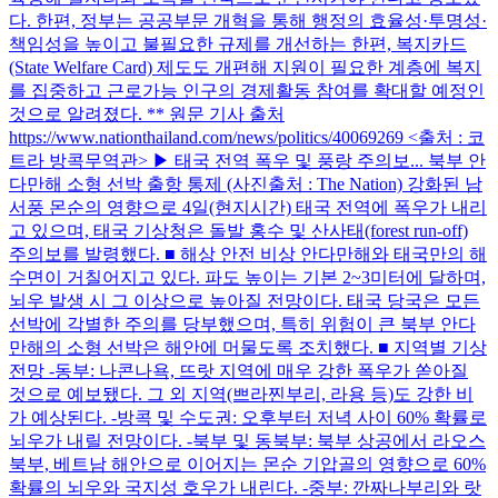
다. 한편, 정부는 공공부문 개혁을 통해 행정의 효율성·투명성·
책임성을 높이고 불필요한 규제를 개선하는 한편, 복지카드
(State Welfare Card) 제도도 개편해 지원이 필요한 계층에 복지
를 집중하고 근로가능 인구의 경제활동 참여를 확대할 예정인
것으로 알려졌다. ** 원문 기사 출처
https://www.nationthailand.com/news/politics/40069269 <출처 : 코
트라 방콕무역관> ▶ 태국 전역 폭우 및 풍랑 주의보... 북부 안
다만해 소형 선박 출항 통제 (사진출처 : The Nation) 강화된 남
서풍 몬순의 영향으로 4일(현지시간) 태국 전역에 폭우가 내리
고 있으며, 태국 기상청은 돌발 홍수 및 산사태(forest run-off)
주의보를 발령했다. ■ 해상 안전 비상 안다만해와 태국만의 해
수면이 거칠어지고 있다. 파도 높이는 기본 2~3미터에 달하며,
뇌우 발생 시 그 이상으로 높아질 전망이다. 태국 당국은 모든
선박에 각별한 주의를 당부했으며, 특히 위험이 큰 북부 안다
만해의 소형 선박은 해안에 머물도록 조치했다. ■ 지역별 기상
전망 -동부: 나콘나욕, 뜨랏 지역에 매우 강한 폭우가 쏟아질
것으로 예보됐다. 그 외 지역(쁘라찐부리, 라용 등)도 강한 비
가 예상된다. -방콕 및 수도권: 오후부터 저녁 사이 60% 확률로
뇌우가 내릴 전망이다. -북부 및 동북부: 북부 상공에서 라오스
북부, 베트남 해안으로 이어지는 몬순 기압골의 영향으로 60%
확률의 뇌우와 국지성 호우가 내린다. -중부: 깐짜나부리와 랏