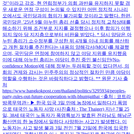
것"이라고 강조, 현 연립정부가 의회 과반을 유지하지 못할 경
우 새로운 연정 구성이 논의될 수 있지만 어떤 정치적 시나리
오에서도 국민당과의 협의가 불가피할 것이라고 말했다. 한편,
국민당은 ’25년 9월 아누틴 총리 선출 당시 정치적 교착상태를
해소하기 위해 조건부로 지지를 결정했으나 이후 합의가 이행
되지 않아 당 지지층으로부터 비판을 받았다. * 당시 양당은 아
누틴 총리가 소수정부를 구성한 뒤 4개월 이내 의회를 해산하
고 개헌 절차를 추진한다는 내용의 양해각서(MOU)를 체결했
으며, 국민당은 연정에 참여하지 않고 야당 지위를 유지했음
이에 대해 아누틴 총리는 야당이 추진 중인 불신임안(No-
confidence Motion)에 대해 정부는 두려워할 것이 없다면서, 의
회의 견제와 감시는 민주주의의 정상적인 절차인 만큼 야당이
역할을 수행하는 것은 바람직하다고 밝혔다. ** 원문 기사 출
처
https://www.bangkokpost.com/thailand/politics/3295934/peoples-
party-rules-out-future-cooperation-with-bhumjaithai <출처 : 코트라
방콕무역관> ▶ 한국 입국 3일 만에 농장에서 일하다가 폭염
으로 태국인 노동자 사망 (사진출처 : The Thaiger) 지난 7월 25
일, 38세 태국인 노동자가 폭염특보가 발효된 전라남도 해남군
황산면의 한 농장에서 일하다 사망하는 사고가 발생했다. 이
노동자는 사고 발생 불과 3일 전인 7월 23일에 한국에 입국한