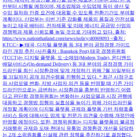
반부터 시행될 예정이며, 제조업체와 수입업체 등이 생산 및
수입 절차와 인증 요건에 대응할 수 있도록 전환기간도 부여할
계획이다. 산업부는 이번 기준 강화를 제품의 품질과 안전성을
높이고 태국 배터리, 전자제품 및 미래 에너지 공급망 산업의
경쟁력과 제품 신뢰도를 높일 것으로 기대하고 있다. 출처:
https://www.nationthailand.com/news/policy/40069093 <출처 :
KTCC> ▶ 태국, 디지털 플랫폼 등 3대 분야 공정경쟁 가이드
라인 개정 추진 (사진출처 : Bangkok Post) 태국 경쟁위원회
(TCCT)는 디지털 플랫폼, 도·소매업(Modern Trade), 온디맨드
배달서비스(On-demand Delivery) 등 3대 분야의 공정경쟁 가이
드라인을 최신 시장환경에 맞게 개정하기 위해 7월 31일부터 8
월 31일까지 공개 의견수렴을 진행하고 있다. * 최근 시장구조
와 사업모델 변화, 지방 사업자 의견 등을 반영할 때 기존 가이
드라인만으로는 급변하는 시장환경을 충분히 반영하기 어렵
다고 판단함 경쟁위원회는 변화하는 사업모델과 시장 관행에
대응하고 경쟁법 집행의 실효성을 높이기 위해 가이드라인을
개정할 계획이며 디지털 플랫폼 규제와 플랫폼 기반 차량호출
서비스 등에 대해서도 업계 및 전문가 의견을 수렴해 개정안에
반영할 예정이다. 또한, 경쟁위원회는 디지털 플랫폼의 불공정
거래행위 규제와 도매·현대식 유통업 경쟁환경 개선을 담당하
는 2개 소위원회를 신설해 관련 정책을 추진하기로 결정했다.