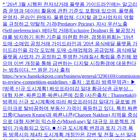
* '26년 3월 시행된 전자상거래 플랫폼 가이드라인에는 알고리
즘 운영과 데이터 활용에 관한 기준도 포함돼 있으며, 플랫폼
운영자, 온라인 판매자, 물류업체, 디지털 광고사업자의 역할
을 규정하고 약탈적 가격(Predatory Pricing), 자사 우선노출
(Self-preferencing), 배타적 거래(Exclusive Dealing) 등 불공정거
래를 방지하기 위한 기준을 마련함 한편, 경쟁위원회는 '19년
도매·소매업 공정거래 가이드라인과 '20년 음식배달 플랫폼 가
이드라인을 각각 도입해 도매·소매업체와 공급업체, 음식배달
플랫폼 사업자 간 공정하고 투명한 거래질서 확립을 추진해 왔
으며 이번 개정을 통해 급변하는 디지털 시장환경에 대응한다
는 방침이다. ** 원문 기사 출처
https://www.bangkokpost.com/business/general/3296169/commission
to-review-competition-guidelines <출처 : 코트라 방콕무역관> ▶
[방콕 신규 도시계획] 짜오프라야강 일대 황금상권 급부상…
대형 자본, 짜른끄룽·짜른나콘에 집중 (사진출처 : Thansettakij)
방콕의 신규 도시계획에 따라 짜오프라야강 일대가 글로벌 랜
드마크로 탈바꿈하며 부동산 가격이 폭등하고 있다. 특히 짜른
끄룽(Charoen Krung)과 짜른나콘(Charoen Nakhon) 지역을 중심
으로 대형 자본의 믹스유스(Mixed-use) 및 대규모 프로젝트 개
발이 가속화되고 있다. ■ 신규 도시계획 변경과 토지 가격 폭
등 방콕시의 제4차 도시계획 개정안은 강변 및 전철 노선 일대