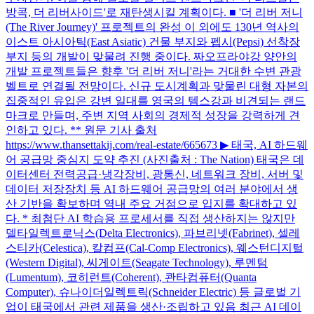
방콕, 더 리버사이드'로 재탄생시킬 계획이다. ■ '더 리버 저니
(The River Journey)' 프로젝트의 완성 이 외에도 130년 역사의
이스트 아시아틱(East Asiatic) 건물 부지와 펩시(Pepsi) 선착장
부지 등의 개발이 맞물려 진행 중이다. 짜오프라야강 양안의
개발 프로젝트들은 향후 '더 리버 저니'라는 거대한 수변 관광
벨트로 연결될 전망이다. 신규 도시계획과 맞물린 대형 자본의
집중적인 유입은 강변 일대를 영국의 템스강과 비견되는 랜드
마크로 만들며, 주변 지역 사회의 경제적 성장을 강력하게 견
인하고 있다. ** 원문 기사 출처
https://www.thansettakij.com/real-estate/665673 ▶ 태국, AI 하드웨
어 공급망 중심지 도약 추진 (사진출처 : The Nation) 태국은 데
이터센터 전력공급·냉각장비, 광통신, 네트워크 장비, 서버 및
데이터 저장장치 등 AI 하드웨어 공급망의 여러 분야에서 생
산 기반을 확보하며 역내 주요 거점으로 입지를 확대하고 있
다. * 최첨단 AI 학습용 프로세서를 직접 생산하지는 않지만
델타일렉트로닉스(Delta Electronics), 파브리넷(Fabrinet), 셀레
스티카(Celestica), 칼컴프(Cal-Comp Electronics), 웨스턴디지털
(Western Digital), 씨게이트(Seagate Technology), 루멘텀
(Lumentum), 코히런트(Coherent), 콴타컴퓨터(Quanta
Computer), 슈나이더일렉트릭(Schneider Electric) 등 글로벌 기
업이 태국에서 관련 제품을 생산·조립하고 있음 최근 AI 데이