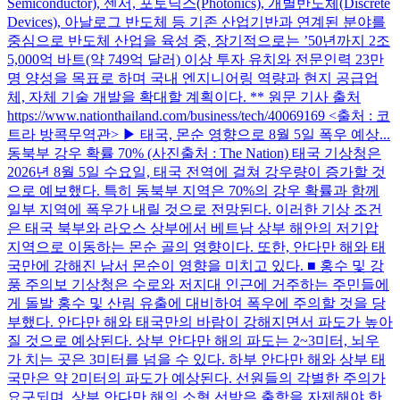
Semiconductor), 센서, 포토닉스(Photonics), 개별반도체(Discrete
Devices), 아날로그 반도체 등 기존 산업기반과 연계된 분야를
중심으로 반도체 산업을 육성 중, 장기적으로는 ’50년까지 2조
5,000억 바트(약 749억 달러) 이상 투자 유치와 전문인력 23만
명 양성을 목표로 하며 국내 엔지니어링 역량과 현지 공급업
체, 자체 기술 개발을 확대할 계획이다. ** 원문 기사 출처
https://www.nationthailand.com/business/tech/40069169 <출처 : 코
트라 방콕무역관> ▶ 태국, 몬순 영향으로 8월 5일 폭우 예상...
동북부 강우 확률 70% (사진출처 : The Nation) 태국 기상청은
2026년 8월 5일 수요일, 태국 전역에 걸쳐 강우량이 증가할 것
으로 예보했다. 특히 동북부 지역은 70%의 강우 확률과 함께
일부 지역에 폭우가 내릴 것으로 전망된다. 이러한 기상 조건
은 태국 북부와 라오스 상부에서 베트남 상부 해안의 저기압
지역으로 이동하는 몬순 골의 영향이다. 또한, 안다만 해와 태
국만에 강해진 남서 몬순이 영향을 미치고 있다. ■ 홍수 및 강
풍 주의보 기상청은 수로와 저지대 인근에 거주하는 주민들에
게 돌발 홍수 및 산림 유출에 대비하여 폭우에 주의할 것을 당
부했다. 안다만 해와 태국만의 바람이 강해지면서 파도가 높아
질 것으로 예상된다. 상부 안다만 해의 파도는 2~3미터, 뇌우
가 치는 곳은 3미터를 넘을 수 있다. 하부 안다만 해와 상부 태
국만은 약 2미터의 파도가 예상된다. 선원들의 각별한 주의가
요구되며, 상부 안다만 해의 소형 선박은 출항을 자제해야 한