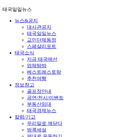
태국일일뉴스
뉴스&공지
대사관공지
태국일일뉴스
교민단체동정
스페샬리포트
태국소식
지금 태국에선
업체탐방
베스트레스토랑
추천여행
정보창고
골프장안내
공연/전시/이벤트
부동산임대
태국경제뉴스
칼럼/기고
우리말로 깨닫다
방콕세설
제대로 운동하기