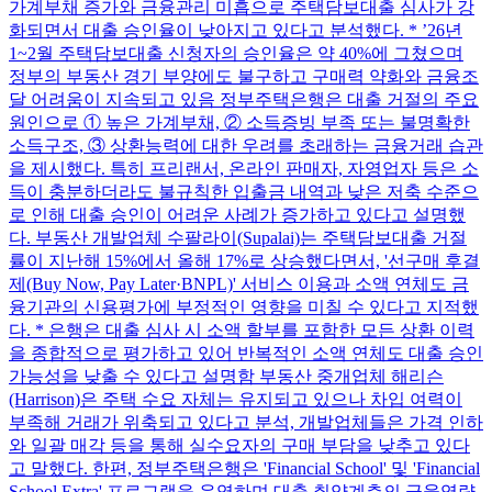
가계부채 증가와 금융관리 미흡으로 주택담보대출 심사가 강
화되면서 대출 승인율이 낮아지고 있다고 분석했다. * ’26년
1~2월 주택담보대출 신청자의 승인율은 약 40%에 그쳤으며
정부의 부동산 경기 부양에도 불구하고 구매력 약화와 금융조
달 어려움이 지속되고 있음 정부주택은행은 대출 거절의 주요
원인으로 ① 높은 가계부채, ② 소득증빙 부족 또는 불명확한
소득구조, ③ 상환능력에 대한 우려를 초래하는 금융거래 습관
을 제시했다. 특히 프리랜서, 온라인 판매자, 자영업자 등은 소
득이 충분하더라도 불규칙한 입출금 내역과 낮은 저축 수준으
로 인해 대출 승인이 어려운 사례가 증가하고 있다고 설명했
다. 부동산 개발업체 수팔라이(Supalai)는 주택담보대출 거절
률이 지난해 15%에서 올해 17%로 상승했다면서, '선구매 후결
제(Buy Now, Pay Later·BNPL)' 서비스 이용과 소액 연체도 금
융기관의 신용평가에 부정적인 영향을 미칠 수 있다고 지적했
다. * 은행은 대출 심사 시 소액 할부를 포함한 모든 상환 이력
을 종합적으로 평가하고 있어 반복적인 소액 연체도 대출 승인
가능성을 낮출 수 있다고 설명함 부동산 중개업체 해리슨
(Harrison)은 주택 수요 자체는 유지되고 있으나 차입 여력이
부족해 거래가 위축되고 있다고 분석, 개발업체들은 가격 인하
와 일괄 매각 등을 통해 실수요자의 구매 부담을 낮추고 있다
고 말했다. 한편, 정부주택은행은 'Financial School' 및 'Financial
School Extra' 프로그램을 운영하며 대출 취약계층의 금융역량