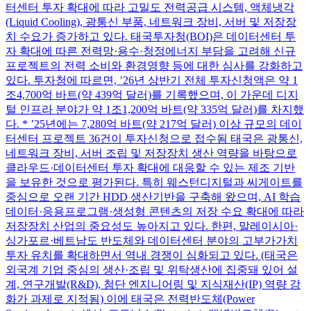
터센터 투자 확대에 따라 고밀도 전력공급 시스템, 액체냉각
(Liquid Cooling), 광통신 부품, 네트워크 장비, 서버 및 저장장
치 수요가 증가하고 있다. 태국투자청(BOI)은 데이터센터 투
자 확대에 따른 전력망·용수·청정에너지 부담을 고려해 신규
프로젝트의 전력 소비와 환경영향 등에 대한 심사를 강화하고
있다. 투자청에 따르면, ’26년 상반기 전체 투자신청액은 약 1
조4,700억 바트(약 439억 달러)를 기록했으며, 이 가운데 디지
털 인프라 분야가 약 1조1,200억 바트(약 335억 달러)를 차지했
다. * ’25년에는 7,280억 바트(약 217억 달러) 이상 규모의 데이
터센터 프로젝트 36건이 투자신청으로 접수됨 태국은 광통신,
네트워크 장비, 서버 조립 및 저장장치 생산 역량을 바탕으로
클라우드·데이터센터 투자 확대에 대응할 수 있는 제조 기반
을 보유한 것으로 평가된다. 특히 웨스턴디지털과 씨게이트를
중심으로 오랜 기간 HDD 생산기반을 구축해 왔으며, AI 학습
데이터·응용프로그램·생성형 콘텐츠의 저장 수요 확대에 따라
저장장치 산업의 중요성도 높아지고 있다. 한편, 말레이시아·
싱가포르·베트남도 반도체와 데이터센터 분야의 고부가가치
투자 유치를 확대하면서 역내 경쟁이 심화되고 있다. (태국은
외국계 기업 중심의 생산·조립 및 위탁생산에 집중돼 있어 설
계, 연구개발(R&D), 첨단 엔지니어링 및 지식재산(IP) 역량 강
화가 과제로 지적됨) 이에 태국은 전력반도체(Power