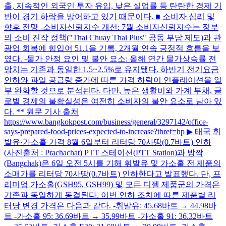
출, 지속적인 외국인 투자 유입, 낮은 실업률 등 탄탄한 경제 기
반이 경기 하락을 방어하고 있기 때문이다. ■ 소비자 심리 및
향후 전망 -소비자신뢰지수 개선: 7월 소비자신뢰지수는 정부
의 소비 진작 정책("Thai Chuay Thai Plus" 공동 부담 제도)과 관
광업 회복에 힘입어 51.1을 기록, 2개월 연속 긍정적 흐름을 보
였다. -물가 안정 요인 및 불안 요소: 올해 연간 물가상승률 전
망치는 기존과 동일한 1.5~2.5%로 유지됐다. 하반기 전기요금
인하와 과일 공급량 증가에 따른 가격 하락이 인플레이션을 일
부 완화할 것으로 분석된다. 다만, 높은 생활비와 가계 부채, 글
로벌 경제의 불확실성은 여전히 소비자의 불안 요소로 남아 있
다. ** 원문 기사 출처
https://www.bangkokpost.com/business/general/3297142/office-
says-prepared-food-prices-expected-to-increase?tbref=hp ▶ 태국 휘
발유·가소홀 가격 8월 6일부터 리터당 70사땅(0.7바트) 인하
(사진출처 : Prachachat) PTT 스테이션(PTT Station)과 방짝
(Bangchak)은 6일 오전 5시를 기해 휘발유 및 가소홀 전 제품의
소매가를 리터당 70사땅(0.7바트) 인하한다고 발표했다. 단, 프
리미엄 가소홀(GSH95, GSH99) 및 모든 디젤 제품군의 가격은
기존과 동일하게 동결된다. 이번 인하 조치에 따른 제품별 리
터당 변경 가격은 다음과 같다. -휘발유: 45.68바트 → 44.98바
트 -가소홀 95: 36.69바트 → 35.99바트 -가소홀 91: 36.32바트