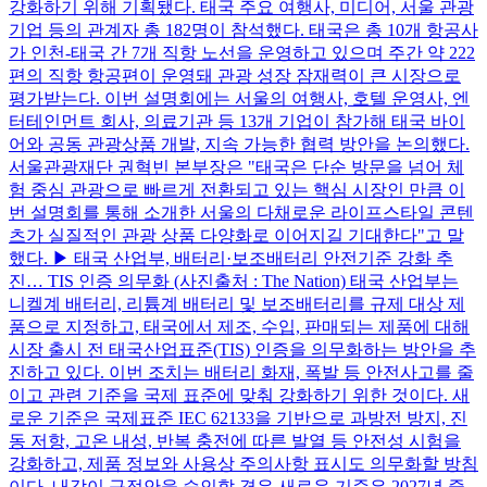
강화하기 위해 기획됐다. 태국 주요 여행사, 미디어, 서울 관광
기업 등의 관계자 총 182명이 참석했다. 태국은 총 10개 항공사
가 인천-태국 간 7개 직항 노선을 운영하고 있으며 주간 약 222
편의 직항 항공편이 운영돼 관광 성장 잠재력이 큰 시장으로
평가받는다. 이번 설명회에는 서울의 여행사, 호텔 운영사, 엔
터테인먼트 회사, 의료기관 등 13개 기업이 참가해 태국 바이
어와 공동 관광상품 개발, 지속 가능한 협력 방안을 논의했다.
서울관광재단 권혁빈 본부장은 "태국은 단순 방문을 넘어 체
험 중심 관광으로 빠르게 전환되고 있는 핵심 시장인 만큼 이
번 설명회를 통해 소개한 서울의 다채로운 라이프스타일 콘텐
츠가 실질적인 관광 상품 다양화로 이어지길 기대한다"고 말
했다. ▶ 태국 산업부, 배터리·보조배터리 안전기준 강화 추
진… TIS 인증 의무화 (사진출처 : The Nation) 태국 산업부는
니켈계 배터리, 리튬계 배터리 및 보조배터리를 규제 대상 제
품으로 지정하고, 태국에서 제조, 수입, 판매되는 제품에 대해
시장 출시 전 태국산업표준(TIS) 인증을 의무화하는 방안을 추
진하고 있다. 이번 조치는 배터리 화재, 폭발 등 안전사고를 줄
이고 관련 기준을 국제 표준에 맞춰 강화하기 위한 것이다. 새
로운 기준은 국제표준 IEC 62133을 기반으로 과방전 방지, 진
동 저항, 고온 내성, 반복 충전에 따른 발열 등 안전성 시험을
강화하고, 제품 정보와 사용상 주의사항 표시도 의무화할 방침
이다. 내각이 규정안을 승인할 경우 새로운 기준은 2027년 중