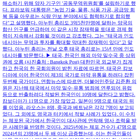
해소하기 위해 양자 기구인 '공동무역위원회'를 설립하기로 했
다. 프라보워 대통령은 "농업 기술, 물류, 식품 가공, 공급망 회
복 등을 아우르는 식량 안보 분야에서도 협력하기로 합의했
다"고 설명했다. 아누틴 총리도 3억5천만명에 달하는 양국의
합산 인구를 언급하며 이 같은 시장 잠재력을 토대로 경제 협
력이 지속해서 강화될 것이라고 강조했다. 그는 "태국과 인도
네시아는 무역과 투자를 확대할 막대한 잠재력이 있다"고 말
했다. 아누틴 총리는 전날 오후 태국 총리로는 15년 만에 인도
네시아를 방문했다. ▶ 태국, 한국인 해외 마약 밀수국 중 상위
권에 오름 (사진출처 : Bangkok Post) 대한민국 외교부가 집계
하고 한국의 한 국회의원이 밝힌 자료에 따르면, 태국은 캄보
디아에 이어 한국인이 제3의 국가로 마약 유통을 하려다 잡힌
두번째 국가이다. 연합뉴스에 따르면, 더불어민주당 김준환 의
원은 지난해 태국에서 마약 밀수·유통 범죄에 연루되어 유럽
등으로 반출하려다 적발된 한국인이 10명에 달한다고 밝혔다.
캄보디아가 11명으로 가장 많았고, 일본이 9명으로 태국의 뒤
를 이었음. 라오스는 8명, 중국과 베트남은 각각 7명이 보고되
었다. 그 외에도 영국과 터키에서 적발 사례가 있었다. 이 수치
는 체포된 국가에서 한국인이 대사관에 연락해 영사 조력을 받
은 사례만을 반영한 것이다. 2025년에는 체포 건수가 47명으로
2024년의 23명에서 두 배 이상 급증했는데, 이는 한국인들이