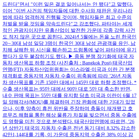
드린다"면서 "이런 일은 결코 일어나서는 안 됐다"고 말했다.
이어 "이번 사건의 책임자들에 대한 수사와 재판은 우리나라
법에 따라 엄격하게 진행될 것이며, 책임자들은 최고 수준의
처벌을 받을 것임을 약속드린다"고 강조했다. 파타야는 세계
적인 관광지이지만 유흥산업이 발전한 가운데 각종 강력 사건
도 적지 않은 곳으로 꼽힌다. 2024년 5월에는 돈을 노린 한국인
20∼30대 남성 일당 3명이 한국인 30대 남성 관광객을 유인, 납
치해 살해한 뒤 시신을 훼손하고 드럼통에 넣어 파타야에 유기
했다가 모두 붙잡히기도 했다. ▶ 중동 분쟁 장기화에 태국 자
동차 생산목표 하향 조정 (사진출처 : Bangkok Post) 태국산업
연맹(FTI) 자동차산업위원회는 이스라엘·미국과 이란 간 분쟁
재격화로 중동지역 자동차 수출이 위축됨에 따라 ’26년 자동
차 생산목표를 기존 150만 대에서 145만 대로 하향 조정했다. *
수출 생산목표는 95만 대에서 90만 대로 5만 대 축소한 반면,
내수 판매 목표는 55만 대를 유지함 당초 미국과 이란이 6월 17
일 양해각서(MOU)를 체결하며 긴장 완화에 대한 기대가 있었
으나, 이후 양측이 휴전 위반을 주장하며 충돌이 재개됐고 호
르무즈 해협을 통한 해상 물류가 차질을 빚으면서 중동 수출에
도 영향을 미친 것으로 분석됐다. 태국산업연맹에 따르면, ’26
년 상반기 태국의 자동차 수출은 전년 동기 대비 8.32% 감소한
42만1,144대를 기록, 이 가운데 중동지역 수출은 38% 이상 감