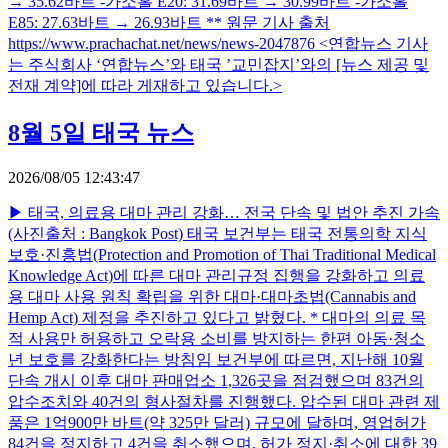
→ 35.62바트 -가소홀 E20: 31.69바트 → 30.99바트 -가소홀
E85: 27.63바트 → 26.93바트 ** 원문 기사 출처
https://www.prachachat.net/news/news-2047876 <연합뉴스 기사
는 주식회사 ‘연합뉴스’와 태국 ’교민잡지’와의 [뉴스 제공 및
전재 계약]에 따라 게재하고 있습니다.>
8월 5일 태국 뉴스
2026/08/05 12:43:47
▶ 태국, 의료용 대마 관리 강화… 전국 단속 및 법안 추진 가속
(사진출처 : Bangkok Post) 태국 보건부는 태국 전통의학 지식
보호·진흥법(Protection and Promotion of Thai Traditional Medical
Knowledge Act)에 따른 대마 관리규정 집행을 강화하고 의료
용 대마 사용 원칙 확립을 위한 대마·대마초법(Cannabis and
Hemp Act) 제정을 추진하고 있다고 밝혔다. * 대마의 의료 목
적 사용만 허용하고 오락용 소비를 방지하는 한편 아동·청소
년 보호를 강화한다는 방침임 보건부에 따르면, 지난해 10월
단속 개시 이후 대마 판매업소 1,326곳을 점검했으며 83건의
압수조치와 40건의 형사절차를 진행했다. 압수된 대마 관련 제
품은 1억900만 바트(약 325만 달러) 규모에 달하며, 영업허가
84건을 정지하고 4건을 취소했으며, 허가 정지·취소에 대한 39