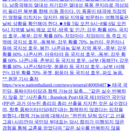
다. 남중국해의 열대성 저기압은 열대성 폭풍 쿠지라로 격상되
어 필리핀 북부를 향해 이동 중이다. 이 폭풍이 태국에 직접적
인 영향을 미치지는 않지만, 해당 지역을 방문하는 여행객들은
날씨 상황을 확인해야 한다. ■ 8월 5일 오전 6시~8월 6일 오전
6시 지역별 날씨 예보 요약 -방콕 및 인근: 강우 확률 60%, 국지
성 호우. -북부: 강우 확률 60%, 치앙마이, 치앙라이 등 주요 지
역에 국지성 호우. -동북부: 강우 확률 70%, 농카이, 우돈타니
등에 국지성 호우. 븡깐, 나콘파놈 일부 지역 폭우. -중부: 강우
확률 60%, 나콘사완, 아유타야 등 국지성 호우. -동부: 강우 확
률 60%, 나콘나욕, 촌부리 등 국지성 호우. -남부 (동해안): 강우
확률 60%, 나콘시탐마랏, 쏭클라 등 국지성 호우. -남부 (서해
안): 강우 확률 70%, 푸껫, 팡응아 등 국지성 호우. 파도 높음.
** 원문 기사 출처
https://www.nationthailand.com/news/general/40069407 ▶ 태국 국
민당, 품짜이타이당과 협력 가능성 일축… "같은 실수 반복하
지 않을 것" (사진출처 : Bangkok Post) 태국 제1야당인 국민당
(PP)은 과거 아누틴 총리의 총리 선출을 지지한 것은 실수였다
며, 향후 품짜이타이당(BJT)과는 협력하지 않겠다는 입장을
밝혔다. (협력 가능성에 대해서는 "완전히 닫혀 있다"고 선을
그음) 시리깐야 국민당 부대표는 당시 합의가 이행되지 않은
경험을 통해 교훈을 얻었다며 "같은 실수를 반복하지 않을