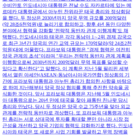
수비안토 인도네시아 대통령은 전날 수도 자카르타에 있는 메
르데카 대통령궁에서 아누틴 찬위라꾼 태국 총리와 정상회담
을 했다. 두 정상은 2030년까지 양국 무역 규모를 200억달러
(약 28조6천억원)로 늘리기로 합의하고, 향후 4년 동안 다양한
분야에서 협력을 강화할 '전략적 동반자 관계 이행계획'도 채
택했다. 인도네시아와 태국은 각각 동남아 1∼2위 경제 강국으
로 최근 3년간 양국의 연간 교역 규모는 170억달러(약 24조2천
억원)대에 머물렀다. 프라보워 대통령은 "경제 협력은 여전히
양국 관계의 초석"이라며 "우리는 전략적 동반자 관계 계획을
이행함으로써 2030년까지 200억달러 무역 목표를 달성할 수
있다고 확신한다"고 말했다. 이 계획은 지난 5월 필리핀 세부
에서 열린 아세안(ASEAN·동남아시아국가연합) 정상회의 기
간에 프라보워 대통령과 아누틴 총리가 합의한 사항을 바탕으
로 하며 지난해부터 양국 정상 협의를 통해 추진한 약속을 공
식화한 것이다. 앞서 프라보워 대통령은 지난해 5월 인도네시
아 대통령으로는 20년 만에 태국을 찾아 패통탄 친나왓 당시
총리와 만났다. 당시 두 정상은 양국 수교 75주년을 맞아 외교
관계를 전략적 동반자로 격상했다. 또 프라보워 대통령과 아누
틴 총리는 서로 상대국에 투자를 확대할 뿐만 아니라 시장 접
근성을 개선하고 양국 기업의 협력도 강화하기로 했다. 인도네
시아와 태국은 또 새로운 사업 기회를 발굴하고 무역 장벽을