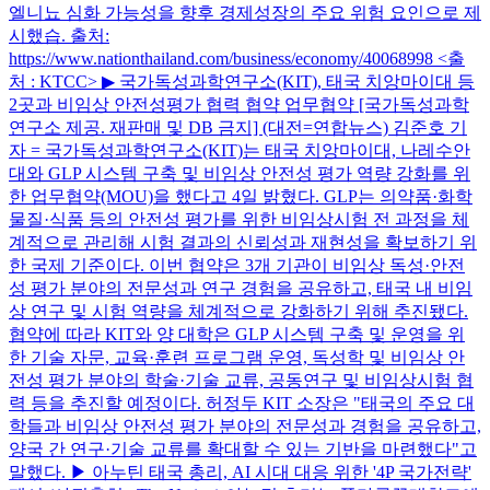
엘니뇨 심화 가능성을 향후 경제성장의 주요 위험 요인으로 제
시했습. 출처:
https://www.nationthailand.com/business/economy/40068998 <출
처 : KTCC> ▶ 국가독성과학연구소(KIT), 태국 치앙마이대 등
2곳과 비임상 안전성평가 협력 협약 업무협약 [국가독성과학
연구소 제공. 재판매 및 DB 금지] (대전=연합뉴스) 김준호 기
자 = 국가독성과학연구소(KIT)는 태국 치앙마이대, 나레수안
대와 GLP 시스템 구축 및 비임상 안전성 평가 역량 강화를 위
한 업무협약(MOU)을 했다고 4일 밝혔다. GLP는 의약품·화학
물질·식품 등의 안전성 평가를 위한 비임상시험 전 과정을 체
계적으로 관리해 시험 결과의 신뢰성과 재현성을 확보하기 위
한 국제 기준이다. 이번 협약은 3개 기관이 비임상 독성·안전
성 평가 분야의 전문성과 연구 경험을 공유하고, 태국 내 비임
상 연구 및 시험 역량을 체계적으로 강화하기 위해 추진됐다.
협약에 따라 KIT와 양 대학은 GLP 시스템 구축 및 운영을 위
한 기술 자문, 교육·훈련 프로그램 운영, 독성학 및 비임상 안
전성 평가 분야의 학술·기술 교류, 공동연구 및 비임상시험 협
력 등을 추진할 예정이다. 허정두 KIT 소장은 "태국의 주요 대
학들과 비임상 안전성 평가 분야의 전문성과 경험을 공유하고,
양국 간 연구·기술 교류를 확대할 수 있는 기반을 마련했다"고
말했다. ▶ 아누틴 태국 총리, AI 시대 대응 위한 '4P 국가전략'