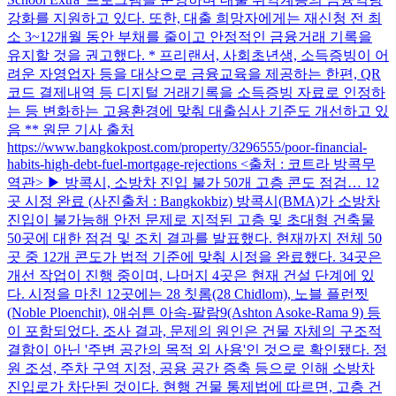
강화를 지원하고 있다. 또한, 대출 희망자에게는 재신청 전 최
소 3~12개월 동안 부채를 줄이고 안정적인 금융거래 기록을
유지할 것을 권고했다. * 프리랜서, 사회초년생, 소득증빙이 어
려운 자영업자 등을 대상으로 금융교육을 제공하는 한편, QR
코드 결제내역 등 디지털 거래기록을 소득증빙 자료로 인정하
는 등 변화하는 고용환경에 맞춰 대출심사 기준도 개선하고 있
음 ** 원문 기사 출처
https://www.bangkokpost.com/property/3296555/poor-financial-
habits-high-debt-fuel-mortgage-rejections <출처 : 코트라 방콕무
역관> ▶ 방콕시, 소방차 진입 불가 50개 고층 콘도 점검… 12
곳 시정 완료 (사진출처 : Bangkokbiz) 방콕시(BMA)가 소방차
진입이 불가능해 안전 문제로 지적된 고층 및 초대형 건축물
50곳에 대한 점검 및 조치 결과를 발표했다. 현재까지 전체 50
곳 중 12개 콘도가 법적 기준에 맞춰 시정을 완료했다. 34곳은
개선 작업이 진행 중이며, 나머지 4곳은 현재 건설 단계에 있
다. 시정을 마친 12곳에는 28 칫롬(28 Chidlom), 노블 플런찟
(Noble Ploenchit), 애쉬튼 아속-팔람9(Ashton Asoke-Rama 9) 등
이 포함되었다. 조사 결과, 문제의 원인은 건물 자체의 구조적
결함이 아닌 '주변 공간의 목적 외 사용'인 것으로 확인됐다. 정
원 조성, 주차 구역 지정, 공용 공간 증축 등으로 인해 소방차
진입로가 차단된 것이다. 현행 건물 통제법에 따르면, 고층 건