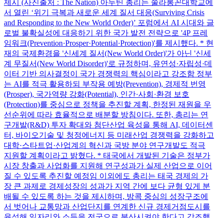
제시 (사진출처 : The Nation) 아누틴 총리는 쭐라롱꼰대학교에
서 열린 ‘위기 극복과 새로운 세계 질서 대응(Surviving Crisis
and Responding to the New World Order)’ 포럼에서 AI 시대와 글
로벌 불확실성에 대응하기 위한 국가 발전 전략으로 '4P 프레
임워크(Prevention·Prosper·Potential·Protection)'를 제시했다. * 현
재의 국제환경을 '신세계 질서(New World Order)'가 아닌 '신세
계 무질서(New World Disorder)'로 규정하며, 유연성·자립성·데
이터 기반 의사결정이 국가 경쟁력의 핵심이라고 강조함 정부
는 AI를 적극 활용하되 부작용 예방(Prevention), 경제적 번영
(Prosper), 국가역량 강화(Potential), 인간·사회·환경 보호
(Protection)를 중심으로 정책을 추진할 계획, 한정된 재원을 우
선순위에 따라 효율적으로 배분할 방침이다. 또한, 총리는 연
구개발(R&D) 투자 확대와 첨단산업 육성을 통해 AI, 데이터센
터, 바이오기술 및 청정에너지 등 미래산업 경쟁력을 강화하고
대학·스타트업·산업계의 혁신과 국방 분야 연구개발도 적극
지원할 계획이라고 밝혔다. * 태국에서 개발된 기술은 정부가
시장 창출과 사업화를 지원해 연구성과가 실제 산업으로 이어
질 수 있도록 추진할 예정임 이외에도 총리는 태국 경제의 가
장 큰 과제로 경제성장의 성과가 지역 간에 보다 균형 있게 분
배될 수 있도록 하는 것을 제시하며, 방콕 중심의 성장구조에
서 벗어나 교통망과 산업단지를 연계한 신규 경제거점도시를
육성해 일자리와 소득을 전국으로 분산시켜야 한다고 강조했