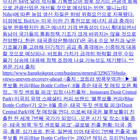
수지는 64억 달러 적자를 기록했으며 향후 장거리 관광객 회복
으로 관광산업은 개선될 것으로 예상되는 반면, 엘니뇨(El
Niño)에 따른 농업 생산 차질은 하방 위험요인으로 지목됐다.
이외에도 BofA는 미국·이란 간 휴전으로 에너지 공급 충격이
일부 완화됐지만 최근 에너지 가격 변동성이 다시 확대되면서
동남아 국가들의 통화정책 기조가 크게 바뀌지는 않을 것으로
전망했다. 한편, 태국중앙은행(BOT)은 국내 수요 부진과 낮은
기조물가를 고려해 단기적인 공급 측 충격에는 신중하게 대응
할 것으로 예상되나, 바트화 가치가 급격히 하락할 경우 수입
물가 상승에 대응해 정책 조정에 나설 가능성도 제기됐다. **
원문 기사 출처
https://www.bangkokpost.com/business/general/3296570/bofa-
views-uneven-recovery-ahead <출처 : 코트라 방콕무역관> ▶ '블
루보틀 커피(Blue Bottle Coffee)', 8월 중순 태국 첫 매장 오픈 확
정... '두짓 센트럴 파크' 입점 (사진출처 : Instagram Dusit Central
Park) 미국의 유명 스페셜티 커피 브랜드 '블루보틀 커피(Blue
Bottle Coffee)'가 오는 8월 중순, 태국 '두짓 센트럴 파크(Dusit
Central Park)'에 첫 매장을 연다. 이로써 태국은 블루보틀이 진
출한 전 세계 7번째 국가가 되었다. -오픈 시기 및 장소: 8월 중
순, 태국 방콕 '두짓 센트럴 파크' -글로벌 진출 현황: 미국, 중
국, 홍콩, 싱가포르, 한국, 일본에 이어 태국이 7번째 진출국 '블
루보틀 커피(Blue Bottle Coffee)'는 2002년 제임스 프리먼(James