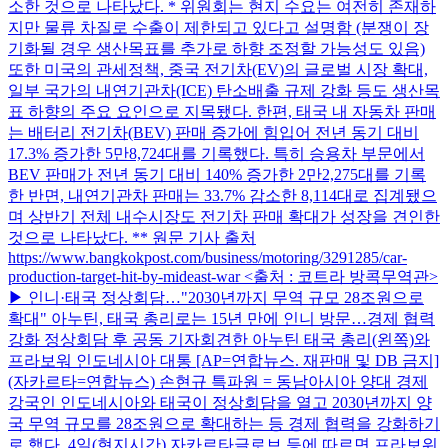
소한 것으로 나타났다. * 위원회는 현지 수요는 여전히 존재하
지만 물류 차질로 수출이 제한되고 있다고 설명함 (분쟁이 장
기화될 경우 생산목표를 추가로 하향 조정할 가능성도 있음)
또한 미국의 관세정책, 중국 전기차(EV)의 글로벌 시장 확대,
일부 국가의 내연기관차(ICE) 탄소배출 규제 강화 등도 생산목
표 하향의 주요 요인으로 지목됐다. 한편, 태국 내 자동차 판매
는 배터리 전기차(BEV) 판매 증가에 힘입어 전년 동기 대비
17.3% 증가한 5만8,724대를 기록했다. 특히 승용차 부문에서
BEV 판매가 전년 동기 대비 140% 증가한 2만2,275대를 기록
한 반면, 내연기관차 판매는 33.7% 감소한 8,114대로 집계됐으
며 상반기 전체 내수시장도 전기차 판매 확대가 성장을 견인한
것으로 나타났다. ** 원문 기사 출처
https://www.bangkokpost.com/business/motoring/3291285/car-
production-target-hit-by-mideast-war <출처 : 코트라 방콕무역관>
▶ 인니·태국 정상회담…"2030년까지 무역 규모 28조원으로
확대" 아누틴, 태국 총리로는 15년 만에 인니 방문…경제 협력
강화 정상회담 후 공동 기자회견한 아누틴 태국 총리(왼쪽)와
프라보워 인도네시아 대통 [AP=연합뉴스. 재판매 및 DB 금지]
(자카르타=연합뉴스) 손현규 특파원 = 동남아시아 양대 경제
강국인 인도네시아와 태국이 정상회담을 열고 2030년까지 양
국 무역 규모를 28조원으로 확대하는 등 경제 협력을 강화하기
로 했다. 4일(현지시간) 자카르타글로브 등에 따르면 프라보워