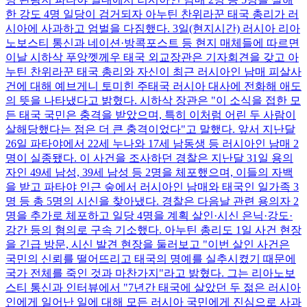
한 강도 4명 일당이 검거되자 아누틴 찬위라꾼 태국 총리가 러
시아에 사과하고 엄벌을 다짐했다. 3일(현지시간) 러시아 리아
노보스티 통신과 네이션·방콕포스트 등 현지 매체들에 따르면
이날 시하삭 푸앙껫께우 태국 외교장관은 기자회견을 갖고 아
누틴 찬위라꾼 태국 총리와 자신이 최근 러시아인 남매 피살사
건에 대해 예브게니 토미힌 주태국 러시아 대사에 전화해 애도
의 뜻을 나타냈다고 밝혔다. 시하삭 장관은 "이 소식을 접한 모
든 태국 국민은 충격을 받았으며, 특히 이처럼 어린 두 사람이
살해당했다는 점은 더 큰 충격이었다"고 말했다. 앞서 지난달
26일 파타야에서 22세 누나와 17세 남동생 등 러시아인 남매 2
명이 실종됐다. 이 사건을 조사하던 경찰은 지난달 31일 용의
자인 49세 남성, 39세 남성 등 2명을 체포했으며, 이들의 자백
을 받고 파타야 인근 숲에서 러시아인 남매와 태국인 일가족 3
명 등 총 5명의 시신을 찾아냈다. 경찰은 다음날 관련 용의자 2
명을 추가로 체포하고 일당 4명을 계획 살인·시신 은닉·강도·
강간 등의 혐의로 구속 기소했다. 아누틴 총리도 1일 사건 현장
을 긴급 방문, 시신 발견 현장을 둘러보고 "이번 살인 사건은
국민의 신뢰를 떨어뜨리고 태국의 명예를 실추시켰기 때문에
국가 전체를 죽인 것과 마찬가지"라고 밝혔다. 그는 리아노보
스티 통신과 인터뷰에서 "7년간 태국에 살았던 두 젊은 러시아
인에게 일어난 일에 대해 모든 러시아 국민에게 진심으로 사과