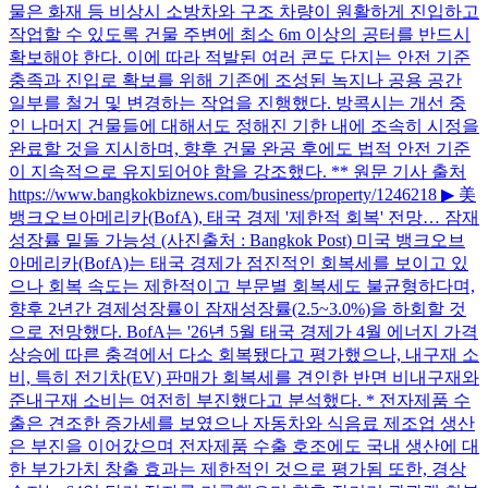
물은 화재 등 비상시 소방차와 구조 차량이 원활하게 진입하고
작업할 수 있도록 건물 주변에 최소 6m 이상의 공터를 반드시
확보해야 한다. 이에 따라 적발된 여러 콘도 단지는 안전 기준
충족과 진입로 확보를 위해 기존에 조성된 녹지나 공용 공간
일부를 철거 및 변경하는 작업을 진행했다. 방콕시는 개선 중
인 나머지 건물들에 대해서도 정해진 기한 내에 조속히 시정을
완료할 것을 지시하며, 향후 건물 완공 후에도 법적 안전 기준
이 지속적으로 유지되어야 함을 강조했다. ** 원문 기사 출처
https://www.bangkokbiznews.com/business/property/1246218 ▶ 美
뱅크오브아메리카(BofA), 태국 경제 '제한적 회복' 전망… 잠재
성장률 밑돌 가능성 (사진출처 : Bangkok Post) 미국 뱅크오브
아메리카(BofA)는 태국 경제가 점진적인 회복세를 보이고 있
으나 회복 속도는 제한적이고 부문별 회복세도 불균형하다며,
향후 2년간 경제성장률이 잠재성장률(2.5~3.0%)을 하회할 것
으로 전망했다. BofA는 '26년 5월 태국 경제가 4월 에너지 가격
상승에 따른 충격에서 다소 회복됐다고 평가했으나, 내구재 소
비, 특히 전기차(EV) 판매가 회복세를 견인한 반면 비내구재와
준내구재 소비는 여전히 부진했다고 분석했다. * 전자제품 수
출은 견조한 증가세를 보였으나 자동차와 식음료 제조업 생산
은 부진을 이어갔으며 전자제품 수출 호조에도 국내 생산에 대
한 부가가치 창출 효과는 제한적인 것으로 평가됨 또한, 경상