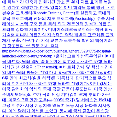
에 회복기간 단축과 입원기간 감소 등 환자 치료 효과를 높일
수 있다고 설명했다. 한편, 양측은 이번 협약을 통해 병원 내 로
봇수술 교육센터(Robotic Training Centre)를 설립하고 국내외
교육 프로그램과 전문의 지도 프로그램(Proctorship), 수술 시뮬
레이션 시스템 구축 등을 통해 외과 전문인력 양성과 의료 인
프라를 강화할 계획이다. 디바이스테크놀로지스는 첨단 의료
기술뿐 아니라 의료진의 지속적인 역량 개발과 표준화된 교육
체계 구축, 전문가 간 지식 교류가 로봇수술 발전의 핵심이라
고 강조했다. ** 원문 기사 출처
https://www.bangkokpost.com/business/general/3294775/hospital-
launches-robotic-surgery-tieup <출처 : 코트라 방콕무역관> ▶ 태
국 바트화, 달러 약세 속 6주 만에 최고치… 33바트 하향 돌파
가시권 (사진출처 : Thansettakij) ■ 바트화 강세 및 핵심 배경 6
일 바트·달러 환율은 전일 대비 하락한 33.06바트에 개장하며
6주 만에 최고치(환율 하락)를 기록했다. 단기적으로 주요 심
리적 지지선인 33.00바트 하향 돌파할 전망이다. 이번 강세는
미국 달러화의 약세와 국제 금값 급등이 주도했다. 미국 연방
준비제도(Fed)의 추가 금리 인상 기대감이 크게 후퇴한 가운
데, 미국의 7월 민간 고용(44,000명 증가) 및 서비스업 PMI 내
고용 지수가 시장 예상치를 밑돌며 노동 시장 둔화를 시사했
다. 이에 달러가 약세를 보였고, 동시에 국제 금값이 온스당
4,300달러를 돌파하면서 유입된 금 차익 실현 자금이 바트화