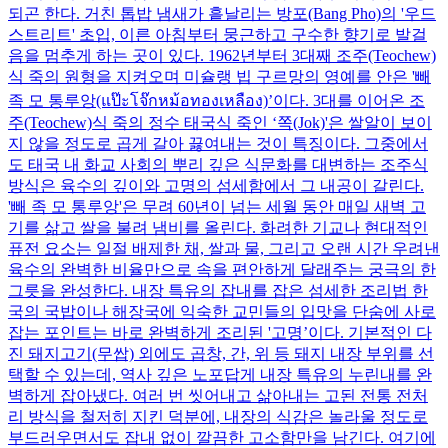
되곤 한다. 거친 톱밥 냄새가 흩날리는 방포(Bang Pho)의 '우드
스트리트' 초입, 이른 아침부터 뭉근하고 구수한 향기로 발걸
음을 멈추게 하는 곳이 있다. 1962년부터 3대째 조주(Teochew)
식 죽의 원형을 지켜오며 미슐랭 빕 구르망의 영예를 안은 '빼
족 모 통루앙(แป๊ะโจ๊กหม้อทองเหลือง)’이다. 3대를 이어온 조
주(Teochew)식 죽의 정수 태국식 죽인 ‘쪽(Jok)'은 쌀알이 보이
지 않을 정도로 곱게 갈아 끓여내는 것이 특징이다. 그중에서
도 태국 내 화교 사회의 뿌리 깊은 식문화를 대변하는 조주식
방식은 육수의 깊이와 고명의 섬세함에서 그 내공이 갈린다.
'빼 족 모 통루앙'은 무려 60년이 넘는 세월 동안 매일 새벽 고
기를 삶고 쌀을 불려 냄비를 올린다. 화려한 기교나 현대적인
퓨전 요소는 일절 배제한 채, 쌀과 물, 그리고 오랜 시간 우려낸
육수의 완벽한 비율만으로 속을 편안하게 달래주는 궁극의 한
그릇을 완성한다. 내장 특유의 잡내를 잡은 섬세한 조리법 한
국의 국밥이나 해장국에 익숙한 교민들의 입맛을 단숨에 사로
잡는 포인트는 바로 완벽하게 조리된 '고명’이다. 기본적인 다
진 돼지고기(무쌉) 외에도 곱창, 간, 위 등 돼지 내장 부위를 선
택할 수 있는데, 역사 깊은 노포답게 내장 특유의 누린내를 완
벽하게 잡아냈다. 여러 번 씻어내고 삶아내는 고된 전통 전처
리 방식을 철저히 지킨 덕분에, 내장의 식감은 놀라울 정도로
부드러우면서도 잡내 없이 깔끔한 고소함만을 남긴다. 여기에