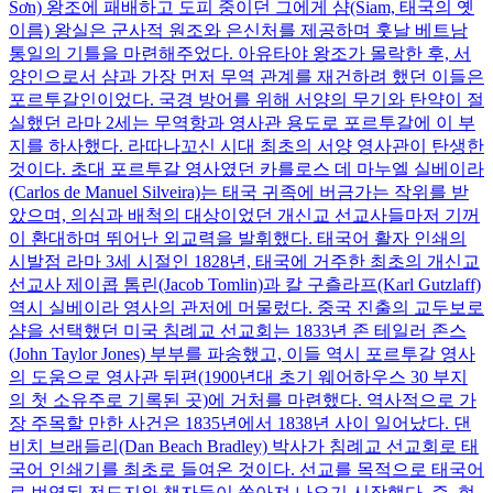
Sơn) 왕조에 패배하고 도피 중이던 그에게 샴(Siam, 태국의 옛
이름) 왕실은 군사적 원조와 은신처를 제공하며 훗날 베트남
통일의 기틀을 마련해주었다. 아유타야 왕조가 몰락한 후, 서
양인으로서 샴과 가장 먼저 무역 관계를 재건하려 했던 이들은
포르투갈인이었다. 국경 방어를 위해 서양의 무기와 탄약이 절
실했던 라마 2세는 무역항과 영사관 용도로 포르투갈에 이 부
지를 하사했다. 라따나꼬신 시대 최초의 서양 영사관이 탄생한
것이다. 초대 포르투갈 영사였던 카를로스 데 마누엘 실베이라
(Carlos de Manuel Silveira)는 태국 귀족에 버금가는 작위를 받
았으며, 의심과 배척의 대상이었던 개신교 선교사들마저 기꺼
이 환대하며 뛰어난 외교력을 발휘했다. 태국어 활자 인쇄의
시발점 라마 3세 시절인 1828년, 태국에 거주한 최초의 개신교
선교사 제이콥 톰린(Jacob Tomlin)과 칼 구츨라프(Karl Gutzlaff)
역시 실베이라 영사의 관저에 머물렀다. 중국 진출의 교두보로
샴을 선택했던 미국 침례교 선교회는 1833년 존 테일러 존스
(John Taylor Jones) 부부를 파송했고, 이들 역시 포르투갈 영사
의 도움으로 영사관 뒤편(1900년대 초기 웨어하우스 30 부지
의 첫 소유주로 기록된 곳)에 거처를 마련했다. 역사적으로 가
장 주목할 만한 사건은 1835년에서 1838년 사이 일어났다. 댄
비치 브래들리(Dan Beach Bradley) 박사가 침례교 선교회로 태
국어 인쇄기를 최초로 들여온 것이다. 선교를 목적으로 태국어
로 번역된 전도지와 책자들이 쏟아져 나오기 시작했다. 즉, 현