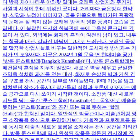
다 방콕 차이나타운 야와랏 일대는 오래된 상업지와 주거지,
사원과 시장이 한데 뒤섞인 곳이다. 거리마다 금은방과 한약
방, 식당과 노점이 이어지고, 골목 안쪽으로 들어가면 관광객
의 눈에는 잘 띄지 않는 오래된 방콕의 생활 풍경이 모습을 드
러낸다. 이 복잡한 도시의 한복판에 불에 그을린 콘크리트 건
물이 서 있다. 외벽에는 화재의 흔적이 여전히 남아 있고, 내부
는 철골과 배관, 갈라진 바닥이 그대로 드러난다. 오래된 공장
을 말끔한 상업시설로 바꾸는 일반적인 도시재생 방식과는 거
리가 먼 모양새다. 이곳은 2024년 1월 문을 연 현대미술 공간
‘방콕 쿤스트할레(Bangkok Kunsthalle)’다. 방콕 쿤스트할레는
폐건물의 흔적을 지우지 않았다. 새로운 벽을 세우고 균일한
조명을 설치해 과거를 덮는 대신, 화재로 손상된 벽과 거친 건
물 구조를 전시 공간의 일부로 받아들였다. 한때 기능을 잃고
방치됐던 장소가 동시대 작가들의 실험과 토론이 이어지는 예
술 공간으로 다시 쓰이기 시작한 것이다. 소장품 대신 새로운
시도를 담는 공간 ‘쿤스트할레(Kunsthalle)’는 독일어로 예술을
뜻하는 ‘쿤스트(Kunst)’와 공간 또는 홀을 뜻하는 ‘할레
(Halle)’가 합쳐진 말이다. 일반적인 박물관이나 미술관처럼 영
구 소장품을 중심으로 운영하기보다, 기획전과 프로젝트를 통
해 동시대 예술의 새로운 흐름을 소개하는 전시 공간을 가리킨
다. 방콕 쿤스트할레 역시 완성된 작품을 정돈된 전시장에 진
열하는 데 머무르지 않는다. 작가가 기존 방식에서 벗어나 새