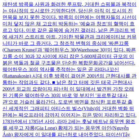
재탄생 방콕을 사원과 화려한 루프탑, 거대한 쇼핑몰과 북적이
는 야시장의 도시로만 기억한다면, 당신은 아직 이 도시의 진
면목을 보지 못한 것이다. 방콕의 이면에는 여행자들의 시선이
미처 닿지 않은 채 고요히 박동하는 '예술과 창조'의 혈맥이 흐
르고 있다. 미로 같은 골목에 숨겨진 갤러리, 낡은 콘크리트 벽
에 새겨진 스트리트 아트, 기이한 박물관과 크리에이티브 커뮤
니티가 바로 그 증거다. 그 창조적 변혁의 중심에 '짜른끄룽
(Charoen Krung)'과 '웨어하우스 30(Warehouse 30)'이 있다. 짜른
끄룽 소이 30과 32 사이에 자리 잡은 5,600제곱미터 규모의 이
붉은 벽돌과 철골 구조물은 단순한 복합문화공간을 넘어선다.
웨어하우스 30의 역사를 추적하는 일은 곧 라따나꼬신
(Rattanakosin) 시대 이후 방콕이 걸어온 200년의 근현대사를 관
통하는 작업과도 같다. ■ 낡은 창고 터에 깃든 태국 근현대사
200년 외교의 요람이자 피난처 이 일대에서 발견된 가장 오래
된 기록은 웨어하우스 30의 바로 옆 부지인 '포르투갈 대사
관'으로 거슬러 올라간다. 도로변 벽면을 장식한 포르투갈 출
신 세계적인 그래피티 아티스트 빌스(Vhils)의 거대한 벽화 뒤
편에는 짜오프라야 강까지 이어지는 깊은 땅이 자리하고 있다.
1783년에서 1785년 사이, 라마 2세는 훗날 베트남 응우옌 왕조
를 세우고 쟈롱(Gia Long) 황제가 되는 응우옌 아인(Nguyễn
Ánh) 왕자에게 이 일대를 피난처로 내어주었다. 떠이선(Tây