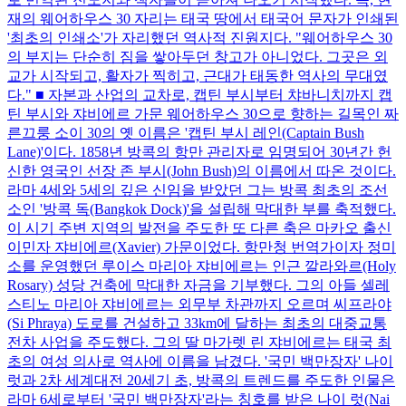
재의 웨어하우스 30 자리는 태국 땅에서 태국어 문자가 인쇄된
'최초의 인쇄소'가 자리했던 역사적 진원지다. "웨어하우스 30
의 부지는 단순히 짐을 쌓아두던 창고가 아니었다. 그곳은 외
교가 시작되고, 활자가 찍히고, 근대가 태동한 역사의 무대였
다." ■ 자본과 산업의 교차로, 캡틴 부시부터 챠바니치까지 캡
틴 부시와 쟈비에르 가문 웨어하우스 30으로 향하는 길목인 짜
른끄룽 소이 30의 옛 이름은 '캡틴 부시 레인(Captain Bush
Lane)'이다. 1858년 방콕의 항만 관리자로 임명되어 30년간 헌
신한 영국인 선장 존 부시(John Bush)의 이름에서 따온 것이다.
라마 4세와 5세의 깊은 신임을 받았던 그는 방콕 최초의 조선
소인 '방콕 독(Bangkok Dock)'을 설립해 막대한 부를 축적했다.
이 시기 주변 지역의 발전을 주도한 또 다른 축은 마카오 출신
이민자 쟈비에르(Xavier) 가문이었다. 항만청 번역가이자 정미
소를 운영했던 루이스 마리아 쟈비에르는 인근 깔라와르(Holy
Rosary) 성당 건축에 막대한 자금을 기부했다. 그의 아들 셀레
스티노 마리아 쟈비에르는 외무부 차관까지 오르며 씨프라야
(Si Phraya) 도로를 건설하고 33km에 달하는 최초의 대중교통
전차 사업을 주도했다. 그의 딸 마가렛 린 쟈비에르는 태국 최
초의 여성 의사로 역사에 이름을 남겼다. '국민 백만장자' 나이
럿과 2차 세계대전 20세기 초, 방콕의 트렌드를 주도한 인물은
라마 6세로부터 '국민 백만장자'라는 칭호를 받은 나이 럿(Nai