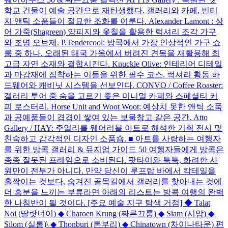
학교 건물이 예술 공간으로 재탄생했다. 갤러리와 카페, 빈티
지 앤틱 소품들이 절묘한 조화를 이룬다. Alexander Lamont : 상
어 가죽(Shagreen) 양피지와 옻칠을 활용한 럭셔리 조각 가구
와 조명 오브제. P.Tendercool: 방콕에서 가장 인상적인 가구 쇼
룸 중 하나. 오래된 태국 가옥에서 버려진 견목을 재활용해 최
고급 자연 소재와 결합시킨다. Knuckle Olive: 인테리어 디테일
과 마감재에 집착하는 이들을 위한 필수 코스. 럭셔리 황동 하
드웨어와 캐비닛 시스템을 선보인다. CONVO / Coffee Roaster:
갤러리 투어 중 숨을 고르기 좋은 미니멀 카페와 스페셜티 커
피 로스터리. Horse Unit and Woot Woot: 예상치 못한 앤틱 소품
과 공예품들이 겹겹이 쌓여 있는 보물창고 같은 공간. Atto
Gallery / HAY: 주얼리를 웨어러블 아트로 해석한 기획 전시 및
친숙하고 감각적인 디자인 소품숍. ■ 아트를 사랑하는 여행자
를 위한 방콕 갤러리 & 뮤지엄 가이드 50 여행자들에게 방콕은
종종 잘못된 프레임으로 소비된다. 팟타이와 툭툭, 화려한 사
원만이 전부가 아니다. 만약 당신이 루프탑 바에서 칵테일을
홀짝이는 것보다, 숨겨진 골목길에서 갤러리를 찾아내는 것에
더 흥분을 느끼는 부류라면 아래의 리스트는 방콕 여행의 완벽
한 나침반이 될 것이다. [주요 예술 지구 탐색 거점] ◆ Talat
Noi (딸랏너이) ◆ Charoen Krung (짜른끄룽) ◆ Siam (시암) ◆
Silom (실롬)\ ◆ Thonburi (톤부리) ◆ Chinatown (차이나타운) 편