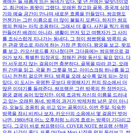
콕에는 늘 새롭게 뜨는 동네가 있다. 몇 년 전에는 딸랏너이였
고, 최근에는 쏭왓이 그랬다. 오래된 창고와 골목, 중국계 상점
가와 예술 공간이 만나며 새로운 흐름을 만들었다. 쌈프랭도
언젠가는 그런 이름으로 더 많이 불릴지 모른다. 하지만 쌈프
랭의 현재는 아직 조용하다. 그래서 더 좋다. 사진을 찍기 위해
만들어진 배경이 아니라, 생활이 먼저 있고 여행자가 그 사이
를 조심스럽게 지나가는 동네다. 그 점이 쌈쁘랭을 방콕의 숨
은 관광 명소로 자라게 하는 가장 큰 힘이다. 왕궁을 보고, 왓포
를 보고, 카오산로드를 지나쳤다면 그다음에는 쌈프랭으로 걸
어가 보자. 특별한 입장권도, 정해진 관람 동선도 필요 없다. 다
만 서두르지 않는 걸음이면 충분하다. 골목을 따라 걷고, 오래
된 간판을 읽고, 국물 한 그릇을 먹고, 아이스크림 하나를 들고
다시 천천히 걸으면 된다. 방콕을 오래 살수록 알게 되는 것이
있다. 이 도시는 유명한 곳보다 유명해지기 전의 장소에서 더
많은 이야기를 들려준다. 쌈프랭은 그런 방콕의 한 장면이다.
왕궁 곁에 숨어 있었지만, 이제 조금씩 자신의 이름을 드러내
고 있는 오래된 동네. 방콕의 과거가 박제처럼 남은 곳이 아니
라, 오늘도 조용히 숨 쉬고 있는 골목이다. 이번 주말, 익숙한
방콕을 잠시 비켜나 보자. 카오산의 소음에서 몇 걸음만 벗어
나면, 1980년대 어느 오후처럼 느리게 흐르는 방콕이 기다리고
있다. 그곳이 바로 쌈프랭이다. COVER NOTE 쌈프랭 산책은
오전 시간이 좋다. 뜨록 머(Trok Mor) 시장을 먼저 둘러보고, 쌈