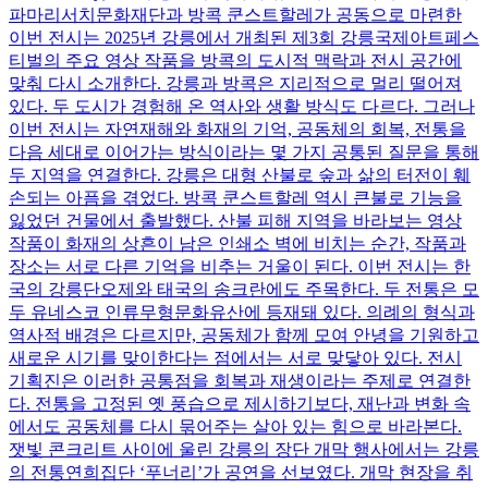
파마리서치문화재단과 방콕 쿤스트할레가 공동으로 마련한
이번 전시는 2025년 강릉에서 개최된 제3회 강릉국제아트페스
티벌의 주요 영상 작품을 방콕의 도시적 맥락과 전시 공간에
맞춰 다시 소개한다. 강릉과 방콕은 지리적으로 멀리 떨어져
있다. 두 도시가 경험해 온 역사와 생활 방식도 다르다. 그러나
이번 전시는 자연재해와 화재의 기억, 공동체의 회복, 전통을
다음 세대로 이어가는 방식이라는 몇 가지 공통된 질문을 통해
두 지역을 연결한다. 강릉은 대형 산불로 숲과 삶의 터전이 훼
손되는 아픔을 겪었다. 방콕 쿤스트할레 역시 큰불로 기능을
잃었던 건물에서 출발했다. 산불 피해 지역을 바라보는 영상
작품이 화재의 상흔이 남은 인쇄소 벽에 비치는 순간, 작품과
장소는 서로 다른 기억을 비추는 거울이 된다. 이번 전시는 한
국의 강릉단오제와 태국의 송크란에도 주목한다. 두 전통은 모
두 유네스코 인류무형문화유산에 등재돼 있다. 의례의 형식과
역사적 배경은 다르지만, 공동체가 함께 모여 안녕을 기원하고
새로운 시기를 맞이한다는 점에서는 서로 맞닿아 있다. 전시
기획진은 이러한 공통점을 회복과 재생이라는 주제로 연결한
다. 전통을 고정된 옛 풍습으로 제시하기보다, 재난과 변화 속
에서도 공동체를 다시 묶어주는 살아 있는 힘으로 바라본다.
잿빛 콘크리트 사이에 울린 강릉의 장단 개막 행사에서는 강릉
의 전통연희집단 ‘푸너리’가 공연을 선보였다. 개막 현장을 취