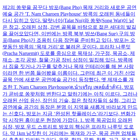
제2의 쏭왓을 꿈꾸다 방포(Bang Pho) 목재 거리와 새로운 공연
예술 공간 'T. Nam Charoen Playhouse' 방콕의 오래된 동네들이
다시 읽히고 있다. 딸랏너이(Talat Noi)와 쏭왓(Song Wat)이 낡
은 창고, 오래된 상점, 강변 골목을 바탕으로 젊은 세대의 발길
을 끌어모았다면, 이번에는 방콕 북부 방쓰(Bang Sue) 구의 방
포(Bang Pho)가 조용히 다음 장면을 준비하고 있다. 방포는 오
랫동안 방콕의 ‘목재 거리’로 불려온 곳이다. 프라차 나루밋
(Pracha Naruemit) 도로를 중심으로 목재상, 가구점, 목공소, 제
재소, 조각 공방, 철물·가공 장비 상점이 밀집해 있다. 방콕에
서 집을 짓거나 가구를 맞추거나 목재 인테리어를 해 본 사람
이라면 한 번쯤 들어봤을 이름이다. 그런데 최근 이 거친 산업
골목 안에 새로운 공연예술 공간이 등장했다. 옛 제재소를 개
조한 T. Nam Charoen Playhouse(ต.นำเจริญ เพลย์เฮ้าส์)다. 방포
가 곧바로 쏭왓처럼 변한다고 말하기에는 아직 이르다. 그러나
오래된 산업 유산, 장인의 기술, 젊은 창작자들의 실험, 그리고
공연예술 공간의 등장은 분명 이 지역을 새롭게 바라보게 만드
는 신호다. 방포는 지금 ‘완성된 핫플레이스’라기보다, 변화가
막 시작된 흥미로운 현장에 가깝다. 1. 방콕 목공업의 오래된
심장, 방포 우드 스트리트 방포의 핵심은 프라차 나루밋 도로
다. 약 1km 남짓한 이 거리에는 목재와 가구, 목공 관련 업체들
이 촘촘히 자리하고 있다. 원목, 합판, 문짝, 창틀, 가구, 목조 장