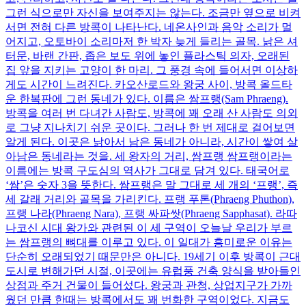
그런 식으로만 자신을 보여주지는 않는다. 조금만 옆으로 비켜
서면 전혀 다른 방콕이 나타난다. 네온사인과 음악 소리가 멀
어지고, 오토바이 소리마저 한 박자 늦게 들리는 골목. 낡은 셔
터문, 바랜 간판, 좁은 보도 위에 놓인 플라스틱 의자, 오래된
집 앞을 지키는 고양이 한 마리. 그 풍경 속에 들어서면 이상하
게도 시간이 느려진다. 카오산로드와 왕궁 사이, 방콕 올드타
운 한복판에 그런 동네가 있다. 이름은 쌈프랭(Sam Phraeng).
방콕을 여러 번 다녀간 사람도, 방콕에 꽤 오래 산 사람도 의외
로 그냥 지나치기 쉬운 곳이다. 그러나 한 번 제대로 걸어보면
알게 된다. 이곳은 낡아서 남은 동네가 아니라, 시간이 쌓여 살
아남은 동네라는 것을. 세 왕자의 거리, 쌈프랭 쌈프랭이라는
이름에는 방콕 구도심의 역사가 그대로 담겨 있다. 태국어로
‘쌈’은 숫자 3을 뜻한다. 쌈프랭은 말 그대로 세 개의 ‘프랭’, 즉
세 갈래 거리와 골목을 가리킨다. 프랭 푸톤(Phraeng Phuthon),
프랭 나라(Phraeng Nara), 프랭 싸파쌋(Phraeng Sapphasat). 라따
나코신 시대 왕가와 관련된 이 세 구역이 오늘날 우리가 부르
는 쌈프랭의 뼈대를 이루고 있다. 이 일대가 흥미로운 이유는
단순히 오래되었기 때문만은 아니다. 19세기 이후 방콕이 근대
도시로 변해가던 시절, 이곳에는 유럽풍 건축 양식을 받아들인
상점과 주거 건물이 들어섰다. 왕궁과 관청, 상업지구가 가까
웠던 만큼 한때는 방콕에서도 꽤 번화한 구역이었다. 지금도