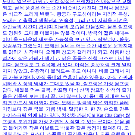
도미니엄으로 바뀌고, 로컬 상점은 프랜차이즈 매장으로 교체
되고, 골목 풍경은 어느 순간 비슷비슷해진다. 그러나 쌈쁘랭
은 비교적 느리게 변했다. 왕궁과 구도심이라는 지리적 특성,
오래된 건축물과 생활권의 연속성, 그리고 이 지역을 지켜온
주민들의 시간이 겹치며 지금의 모습을 만들었다. 물론 쌈프랭
도 영원히 그대로 머물지는 않을 것이다. 방콕의 젊은 세대는
이미 올드타운의 새로운 가능성을 보고 있다. 딸랏너이, 쏭왓,
방람푸가 그랬듯이, 오래된 동네는 어느 순간 새로운 문화지대
로 읽히기 시작한다. 오래된 창고가 갤러리가 되고, 허름한 상
점가에 작은 카페가 생기고, 낡은 골목은 산책 코스로 다시 불
린다. 쌈프랭도 그 길목에 서 있다. 아직은 송왓처럼 크게 알려
지지 않았고, 관광객이 몰려드는 곳도 아니다. 바로 그래서 지
금 가볼 만하다. 아직 동네의 호흡이 남아 있을 때, 아직 간판과
셔터와 시장의 냄새가 그대로 있을 때, 쌈프랭은 가장 쌈프랭
답다. 세월을 먹는 골목, 쌈프랭 미식 산책 쌈프랭 산책의 즐거
움은 건물만 보는 데서 끝나지 않는다. 이 동네를 제대로 느끼
려면 반드시 먹어봐야 한다. 오래된 방콕의 맛은 화려한 플레
이팅보다 깊은 국물, 기름 냄새, 달콤한 차 한 잔, 손으로 만든
아이스크림 안에 남아 있다. 치갓차 카페(Chi Kat Cha Cafe) 쌈
프랭의 분위기를 가장 가볍게 시작할 수 있는 곳이다. 문을 열
고 들어가면 작은 아날로그 박물관 같은 풍경이 펼쳐진다. 오
래된 장난감, 포스터, 소품들이 공간을 채운다. 요즘 유행을 따