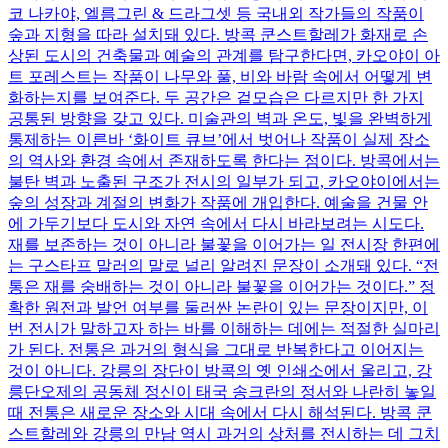
코 나카야, 엘름그린 & 드라그셋 등 국내외 작가들의 작품이
숲과 지형을 따라 설치돼 있다. 방콕 쿤스트할레가 화재로 손
상된 도시의 건축물과 예술의 관계를 탐구한다면, 카오야이 아
트 포레스트는 작품이 나무와 풀, 비와 바람 속에서 어떻게 변
화하는지를 보여준다. 두 공간은 겉모습은 다르지만 한 가지
공통된 방향을 갖고 있다. 미술관의 벽과 온도, 빛을 완벽하게
통제하는 이른바 ‘화이트 큐브’에서 벗어나 작품이 실제 장소
의 역사와 환경 속에서 존재하도록 한다는 점이다. 방콕에서는
불탄 벽과 노출된 구조가 전시의 일부가 되고, 카오야이에서는
숲의 성장과 계절의 변화가 작품에 개입한다. 예술을 건물 안
에 가두기보다 도시와 자연 속에서 다시 바라보려는 시도다.
재를 보존하는 것이 아니라 불꽃을 이어가는 일 전시장 한편에
는 구스타프 말러의 말로 널리 알려진 문장이 소개돼 있다. “전
통은 재를 숭배하는 것이 아니라 불꽃을 이어가는 것이다.” 정
확한 원전과 발언 여부를 둘러싼 논란이 있는 문장이지만, 이
번 전시가 말하고자 하는 바를 이해하는 데에는 적절한 실마리
가 된다. 전통은 과거의 형식을 그대로 반복한다고 이어지는
것이 아니다. 강릉의 장단이 방콕의 옛 인쇄소에서 울리고, 강
릉단오제의 공동체 정신이 태국 송크란의 정서와 나란히 놓일
때 전통은 새로운 장소와 시대 속에서 다시 해석된다. 방콕 쿤
스트할레와 강릉의 만남 역시 과거의 상처를 전시하는 데 그치