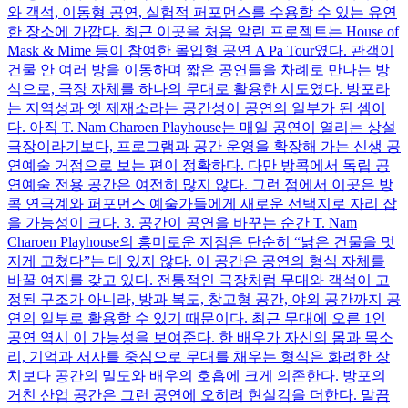
와 객석, 이동형 공연, 실험적 퍼포먼스를 수용할 수 있는 유연
한 장소에 가깝다. 최근 이곳을 처음 알린 프로젝트는 House of
Mask & Mime 등이 참여한 몰입형 공연 A Pa Tour였다. 관객이
건물 안 여러 방을 이동하며 짧은 공연들을 차례로 만나는 방
식으로, 극장 자체를 하나의 무대로 활용한 시도였다. 방포라
는 지역성과 옛 제재소라는 공간성이 공연의 일부가 된 셈이
다. 아직 T. Nam Charoen Playhouse는 매일 공연이 열리는 상설
극장이라기보다, 프로그램과 공간 운영을 확장해 가는 신생 공
연예술 거점으로 보는 편이 정확하다. 다만 방콕에서 독립 공
연예술 전용 공간은 여전히 많지 않다. 그런 점에서 이곳은 방
콕 연극계와 퍼포먼스 예술가들에게 새로운 선택지로 자리 잡
을 가능성이 크다. 3. 공간이 공연을 바꾸는 순간 T. Nam
Charoen Playhouse의 흥미로운 지점은 단순히 “낡은 건물을 멋
지게 고쳤다”는 데 있지 않다. 이 공간은 공연의 형식 자체를
바꿀 여지를 갖고 있다. 전통적인 극장처럼 무대와 객석이 고
정된 구조가 아니라, 방과 복도, 창고형 공간, 야외 공간까지 공
연의 일부로 활용할 수 있기 때문이다. 최근 무대에 오른 1인
공연 역시 이 가능성을 보여준다. 한 배우가 자신의 몸과 목소
리, 기억과 서사를 중심으로 무대를 채우는 형식은 화려한 장
치보다 공간의 밀도와 배우의 호흡에 크게 의존한다. 방포의
거친 산업 공간은 그런 공연에 오히려 현실감을 더한다. 말끔