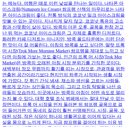
는 메뉴다. 여행은 때로 이런 낯섦을 만나는 일이다. 나타폰 아
이스크림(Nuttaporn Ice Cream) 쌈프랭 산책의 마무리로는 나타
폰 아이스크림이 좋다. 전통 방식의 코코넛 밀크 아이스크림을
맛볼 수 있는 곳이다. 지나치게 달지 않고, 코코넛 특유의 고소
함과 산뜻함이 살아 있다. 방콕의 더운 오후, 골목을 한참 걷고
난 뒤 먹는 코코넛 아이스크림은 그 자체로 훌륭한 디저트다.
화려한 카페 디저트는 아니지만, 방콕 올드타운에는 이런 단순
한 맛이 더 잘 어울린다. 아침의 방콕을 보고 싶다면, 딸랏 뜨록
머 시장(Trok More Morning Market) 쌈프랭을 제대로 느끼고 싶
다면 아침에 가보는 것도 좋다. 인근의 뜨록 머 시장(Trok Mor
Market)은 방콕의 오래된 아침 시장 분위기를 간직한 곳이다.
새벽부터 정오 무렵까지 활기를 띠는 시장으로, 관광객을 위한
연출된 공간이라기보다 현지인의 하루가 시작되는 생활 시장
에 가깝다. 갓 튀긴 간식 냄새, 채소와 생선을 고르는 사람들,
빠르게 오가는 상인들의 목소리, 그리고 아침 탁발을 나선 승
려들의 모습까지. 이곳에서는 방콕의 아침이 어떤 속도로 열리
는지 볼 수 있다. 대형 호텔 조식 뷔페에서는 절대 만날 수 없는
장면이다. 뜨록 머 시장을 먼저 둘러본 뒤 쌈프랭 골목으로 걸
어 들어가면 이 동네의 질감이 훨씬 선명해진다. 시장, 골목, 오
래된 상점, 작은 식당이 하나의 생활권으로 이어져 있다는 사
실을 몸으로 느끼게 된다. 지금 쌈프랭을 걸어야 하는 이유 방