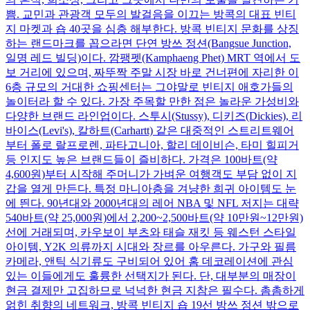
쁨. 교민과 관광객 모두의 발걸음을 이끄는 방콕의 대표 빈티
지 마켓과 숍 40곳을 심층 해부한다. 방콕 빈티지 문화를 상징
하는 랜드마크를 꼽으라면 단연 방쓰 정션(Bangsue Junction,
일명 레드 빌딩)이다. 깜팽펫(Kamphaeng Phet) MRT 역에서 도
보 거리에 있으며, 짜뚜짝 주말 시장 바로 건너편에 자리한 이
6층 규모의 거대한 쇼핑센터는 그야말로 빈티지 애호가들의
놀이터라 할 수 있다. 가장 주목할 만한 점은 놀라운 가성비와
다양한 브랜드 라인업이다. 스투시(Stussy), 디키즈(Dickies), 리
바이스(Levi's), 칼하트(Carhartt) 같은 대중적인 스트리트웨어
부터 폴로 랄프로렌, 파타고니아, 할리 데이비슨, 타미 힐피거
등 인지도 높은 브랜드들이 즐비하다. 가격은 100바트(약
4,600원)부터 시작해 주머니가 가벼운 여행객도 부담 없이 지
갑을 열게 만든다. 특정 마니아층을 겨냥한 희귀 아이템도 눈
에 띈다. 90년대와 2000년대의 레어 NBA 및 NFL 저지는 대략
540바트(약 25,000원)에서 2,200~2,500바트(약 10만원~12만원)
선에 거래되며, 카우보이 부츠와 태슬 재킷 등 웨스턴 스타일
아이템, Y2K 의류까지 시대와 장르를 아우른다. 가구와 필름
카메라, 앤틱 식기류도 구비되어 있어 홈 데코레이션에 관심
있는 이들에게도 훌륭한 선택지가 된다. 단, 대부분의 매장이
현금 결제만 고집하므로 넉넉한 현금 지참은 필수다. 촘촘하게
얽힌 취향의 네트워크, 방콕 빈티지 숍 19선 방쓰 정션 밖으로