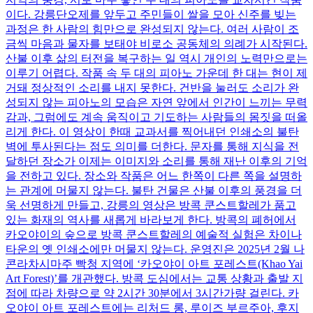
이다. 강릉단오제를 앞두고 주민들이 쌀을 모아 신주를 빚는
과정은 한 사람의 힘만으로 완성되지 않는다. 여러 사람이 조
금씩 마음과 물자를 보태야 비로소 공동체의 의례가 시작된다.
산불 이후 삶의 터전을 복구하는 일 역시 개인의 노력만으로는
이루기 어렵다. 작품 속 두 대의 피아노 가운데 한 대는 현이 제
거돼 정상적인 소리를 내지 못한다. 건반을 눌러도 소리가 완
성되지 않는 피아노의 모습은 자연 앞에서 인간이 느끼는 무력
감과, 그럼에도 계속 움직이고 기도하는 사람들의 몸짓을 떠올
리게 한다. 이 영상이 한때 교과서를 찍어내던 인쇄소의 불탄
벽에 투사된다는 점도 의미를 더한다. 문자를 통해 지식을 전
달하던 장소가 이제는 이미지와 소리를 통해 재난 이후의 기억
을 전하고 있다. 장소와 작품은 어느 한쪽이 다른 쪽을 설명하
는 관계에 머물지 않는다. 불탄 건물은 산불 이후의 풍경을 더
욱 선명하게 만들고, 강릉의 영상은 방콕 쿤스트할레가 품고
있는 화재의 역사를 새롭게 바라보게 한다. 방콕의 폐허에서
카오야이의 숲으로 방콕 쿤스트할레의 예술적 실험은 차이나
타운의 옛 인쇄소에만 머물지 않는다. 운영진은 2025년 2월 나
콘라차시마주 빡청 지역에 ‘카오야이 아트 포레스트(Khao Yai
Art Forest)’를 개관했다. 방콕 도심에서는 교통 상황과 출발 지
점에 따라 차량으로 약 2시간 30분에서 3시간가량 걸린다. 카
오야이 아트 포레스트에는 리처드 롱, 루이즈 부르주아, 후지