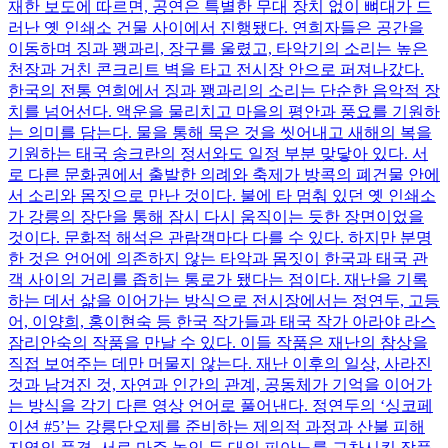
재한 보도에 따르면, 공연은 특별한 무대 장치 없이 뼈대가 드
러난 옛 인쇄소 건물 사이에서 진행됐다. 연희자들은 공간을
이동하며 징과 꽹과리, 장구를 울렸고, 타악기의 소리는 높은
천장과 거친 콘크리트 벽을 타고 전시장 안으로 퍼져나갔다.
한국의 전통 연희에서 징과 꽹과리의 소리는 단순한 음악적 장
치를 넘어선다. 액운을 물리치고 마을의 평안과 풍요를 기원하
는 의미를 담는다. 물을 통해 묵은 것을 씻어내고 새해의 복을
기원하는 태국 송크란의 정서와도 일정 부분 맞닿아 있다. 서
로 다른 문화권에서 출발한 의례와 축제가 방콕의 폐건물 안에
서 소리와 몸짓으로 만난 것이다. 불에 타 멈춰 있던 옛 인쇄소
가 강릉의 장단을 통해 잠시 다시 움직이는 듯한 장면이었을
것이다. 문화적 해석은 관람객마다 다를 수 있다. 하지만 분명
한 것은 언어에 의존하지 않는 타악과 몸짓이 한국과 태국 관
객 사이의 거리를 좁히는 통로가 됐다는 점이다. 재난을 기록
하는 데서 삶을 이어가는 방식으로 전시장에서는 정연두, 고등
어, 이양희, 홍이현숙 등 한국 작가들과 태국 작가 아라야 라스
잠리안숙의 작품을 만날 수 있다. 이들 작품은 재난의 참상을
직접 보여주는 데만 머물지 않는다. 재난 이후의 일상, 사라진
것과 남겨진 것, 자연과 인간의 관계, 공동체가 기억을 이어가
는 방식을 각기 다른 영상 언어로 풀어낸다. 정연두의 ‘싱코페
이션 #5’는 강릉단오제를 준비하는 제의적 과정과 산불 피해
지역의 풍경, 서로 마주 놓인 두 대의 피아노를 교차시킨 작품