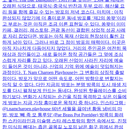
오래된 식당으로, 태국식·중국식 반찬과 두부 요리, 해산물 요
리 등을 함께 즐길 수 있는 방포의 저녁 코스다. 마치며 : 아직
완성되지 않았기에 더 흥미로운 동네 방포를 ‘제2의 쏭왓’이라
고 부르는 것은 아직은 조금 이른 표현일 수 있다. 쏭왓이 이미
카페, 갤러리, 레스토랑, 관광 동선이 결합된 상업적 성공 사례
로 자리 잡았다면, 방포는 아직 목재 산업의 현장성이 훨씬 강
하게 남아 있다. 그러나 바로 그 점이 방포의 매력이다. 이곳은
아직 지나치게 다듬어지지 않았다. 거리의 주인공은 여전히 목
재상과 장인들이고, 새로 들어온 창작 공간들은 그 옆에 조심
스럽게 자리를 잡고 있다. 오래된 산업이 사라진 자리에 예술
이 들어온 것이 아니라, 산업의 기억 위에 예술이 덧입혀지는
과정이다. T. Nam Charoen Playhouse는 그 변화의 상징적 출발
점이다. 방포가 앞으로 어떤 속도로, 어떤 방향으로 변할지는
아직 알 수 없다. 다만 지금의 방포는 분명 방콕의 도시 재생 지
도를 다시 펼쳐보게 만드는 동네다. 완성된 핫플레이스를 소비
하기보다, 변화가 시작되는 순간을 직접 목격하고 싶은 이들에
게 방포는 지금 가장 흥미로운 목적지 중 하나다. 인스타그램 :
@t.namcharoen.playhouse 60년 세월을 끓여낸 황동 냄비의 마
법, 방포 '빼 족 모 통루앙' (Pae Brass Pot Porridge) 방콕의 화려
한 스카이라인과 미슐랭 스타 레스토랑의 향연 속에서도, 진정
한 미식의 뼈대는 좁은 골목길 노포의 낡은 화구 위에서 완성