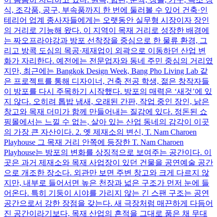
식, 조각품, 공구, 부속품까지 한 번에 둘러볼 수 있어 건축·인
테리어 업계 종사자들에게는 오랫동안 실무형 시장이자 장인
의 거리로 기능해 왔다. 이 지역이 목재 거리로 성장한 배경에
는 짜오프라야강과 방포 선착장을 중심으로 한 물류 환경, 그
리고 방콕 도심의 목공·제재업이 외곽으로 이동하던 산업 변
화가 자리한다. 예전에는 전문업자와 동네 주민 중심의 거리였
지만, 최근에는 Bangkok Design Week, Bang Pho Living Lab 같
은 프로젝트를 통해 디자이너, 건축 전공 학생, 젊은 창작자들
이 방포를 다시 주목하기 시작했다. 방포의 매력은 ‘새것’에 있
지 않다. 오히려 톱밥 냄새, 오래된 간판, 작업 중인 장인, 낡은
창고와 목재 더미가 함께 만들어내는 질감에 있다. 정돈된 쇼
핑몰에서는 느낄 수 없는, 살아 있는 산업 동네의 감각이 이곳
의 가장 큰 자산이다. 2. 옛 제재소의 변신, T. Nam Charoen
Playhouse 그 목재 거리 안쪽에 등장한 T. Nam Charoen
Playhouse는 방포의 변화를 상징적으로 보여주는 공간이다. 이
곳은 과거 제재소와 목재 사업장이 있던 건물을 공연예술 공간
으로 개조한 장소다. 외관만 보면 주변 창고와 크게 다르지 않
지만, 내부로 들어서면 높은 천장과 넓은 구조가 먼저 눈에 들
어온다. 특히 기둥이 시야를 가리지 않는 긴 스팬 구조는 공연
공간으로서 강한 장점을 갖는다. 새 극장처럼 매끈하게 다듬어
진 공간이라기보다, 목재 산업의 흔적을 그대로 품은 채 무대