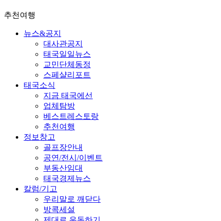
추천여행
뉴스&공지
대사관공지
태국일일뉴스
교민단체동정
스페샬리포트
태국소식
지금 태국에선
업체탐방
베스트레스토랑
추천여행
정보창고
골프장안내
공연/전시/이벤트
부동산임대
태국경제뉴스
칼럼/기고
우리말로 깨닫다
방콕세설
제대로 운동하기