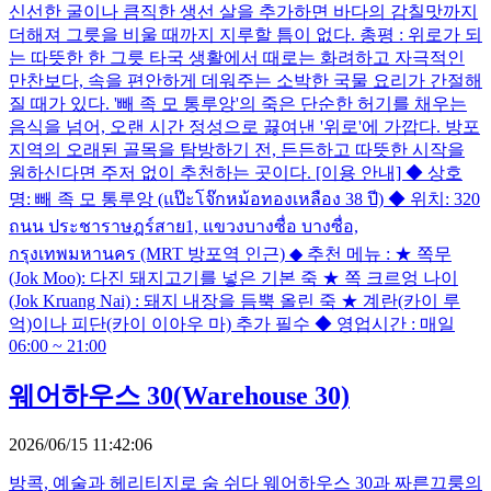
신선한 굴이나 큼직한 생선 살을 추가하면 바다의 감칠맛까지
더해져 그릇을 비울 때까지 지루할 틈이 없다. 총평 : 위로가 되
는 따뜻한 한 그릇 타국 생활에서 때로는 화려하고 자극적인
만찬보다, 속을 편안하게 데워주는 소박한 국물 요리가 간절해
질 때가 있다. '빼 족 모 통루앙'의 죽은 단순한 허기를 채우는
음식을 넘어, 오랜 시간 정성으로 끓여낸 '위로'에 가깝다. 방포
지역의 오래된 골목을 탐방하기 전, 든든하고 따뜻한 시작을
원하신다면 주저 없이 추천하는 곳이다. [이용 안내] ◆ 상호
명: 빼 족 모 통루앙 (แป๊ะโจ๊กหม้อทองเหลือง 38 ปี) ◆ 위치: 320
ถนน ประชาราษฎร์สาย1, แขวงบางซื่อ บางซื่อ,
กรุงเทพมหานคร (MRT 방포역 인근) ◆ 추천 메뉴 : ★ 쪽무
(Jok Moo): 다진 돼지고기를 넣은 기본 죽 ★ 쪽 크르엉 나이
(Jok Kruang Nai) : 돼지 내장을 듬뿍 올린 죽 ★ 계란(카이 루
억)이나 피단(카이 이아우 마) 추가 필수 ◆ 영업시간 : 매일
06:00 ~ 21:00
웨어하우스 30(Warehouse 30)
2026/06/15 11:42:06
방콕, 예술과 헤리티지로 숨 쉬다 웨어하우스 30과 짜른끄룽의