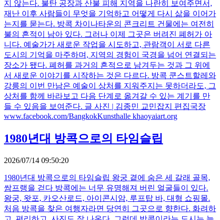
지 않는다. 불탄 공장과 산불 피해 지역을 나란히 보여주면서,
재난 이후 사람들이 무엇을 기억하고 어떻게 다시 삶을 이어가
는지를 묻는다. 방콕 차이나타운의 콘크리트 건물에는 여전히
불의 흔적이 남아 있다. 그러나 이제 그곳은 버려진 폐허가 아
니다. 예술가가 새로운 작업을 시도하고, 관람객이 서로 다른
도시의 기억을 마주하며, 지역의 경험이 국경을 넘어 연결되는
장소가 됐다. 폐허를 과거의 흔적으로 남겨두는 것과 그 위에
서 새로운 이야기를 시작하는 것은 다르다. 방콕 쿤스트할레와
강릉의 이번 만남은 예술이 상처를 지워주지는 못하더라도, 그
상처를 함께 바라보고 다음 단계로 옮겨갈 수 있는 계기를 만
들 수 있음을 보여준다. 글 사진 | 김종민 교민잡지 편집국장
www.facebook.com/BangkokKunsthalle khaoyaiart.org
1980년대 방콕으로의 타임슬립
2026/07/14 09:50:20
1980년대 방콕으로의 타임슬립 왕궁 곁에 숨은 세 갈래 골목,
쌈프랭을 걷다 방콕에는 너무 유명해져 버린 얼굴들이 있다.
왕궁, 왓포, 카오산로드, 아이콘시암, 루프탑 바, 대형 쇼핑몰.
처음 방콕을 찾은 여행자라면 당연히 그곳으로 향한다. 화려하
고, 편리하고, 사진도 잘 나온다. 그런데 방콕이라는 도시는 늘