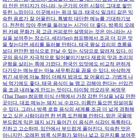
라 만든 빈티지가 아니라, 누군가의 어린 시절이 그대로 쌓인
듯한 느낌이다. 이곳에서는 핑크 밀크, 태국식 밀크티 같은 익
숙한 음료가 잘 어울린다. 특별히 대단한 메뉴를 기대하기보
다, 천천히 앉아 주변을 둘러보는 시간이 더 좋다. 방콕의 오래
된 카페 문화가 꼭 고급 커피로만 설명되는 것은 아니라는 사
실을 보여주는 장소다. 세리(Seri) 쌈프랭에서 조금 더 깊은 맛
을 찾는다면 세리를 들러볼 만하다. 태국 왕실 요리의 흐름을
보다 편안한 방식으로 만날 수 있는 식당으로 알려져 있다. 이
곳의 음식은 자극적으로 밀어붙이기보다 재료의 맛과 조리의
균형을 살리는 쪽에 가깝다. 한국인 입맛에도 비교적 편하게
다가오는 메뉴로는 마늘 새우튀김을 꼽을 수 있다. 바삭하게
튀긴 새우에 마늘 향이 더해져 밥과도 잘 어울리고, 가볍게 나
눠 먹기에도 좋다. 태국 음식이 늘 맵고 강해야 한다는 선입견
을 조금 내려놓게 만드는 맛이다. 타이탐 까오라우 싸멍무
(Thai Tham) 쌈프랭 미식 산책에서 가장 강한 인상을 남길 만한
곳이다. 대표 메뉴는 돼지 뇌 수프다. 이름만 들으면 망설여질
수 있다. 그러나 방콕 로컬 음식의 세계를 조금 더 넓게 경험해
보고 싶은 사람이라면 한 번쯤 도전해볼 만하다. 맑은 국물에
부드럽게 익은 돼지 뇌가 들어간 이 음식은 식감이 독특하다.
진하고 고소하며, 입안에서 부드럽게 풀어진다. 익숙한 맛은
아니지만, 오래된 방콕 식문화가 얼마나 넓고 깊은지를 보여주