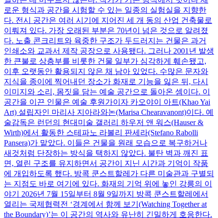
로운 형식과 공간을 시험할 수 있는 일종의 실험실을 지향한
다. 전시 공간은 여러 시기에 지어진 세 개 동의 산업 건축물로
이뤄져 있다. 가장 오래된 부분은 70년이 넘은 것으로 알려졌
다. 노출 콘크리트와 육중한 구조가 두드러지는 건물은 과거
인쇄소와 교과서 제작 공장으로 사용됐다. 그러나 2001년 발생
한 큰불로 상층부를 비롯한 건물 일부가 심각하게 훼손됐고,
이후 오랫동안 활용되지 않은 채 남아 있었다. 수많은 문자와
지식을 종이에 찍어내던 장소가 화재로 기능을 잃은 뒤, 다시
이미지와 소리, 몸짓을 담는 예술 공간으로 돌아온 셈이다. 이
공간을 이끈 인물은 예술 후원가이자 카오야이 아트(Khao Yai
Art) 설립자인 마리사 지아라와논(Marisa Chearavanont)이다. 예
술감독은 런던의 현대미술 갤러리 하우저 앤 워스(Hauser &
Wirth)에서 활동한 스테파노 라볼리 판세라(Stefano Rabolli
Pansera)가 맡았다. 이들은 건물을 원래 모습으로 복구하거나
새것처럼 단장하는 방식을 택하지 않았다. 불탄 벽과 깨진 표
면, 열린 구조를 유지하면서 공간이 지닌 시간과 기억이 작품
에 개입하도록 했다. 방콕 쿤스트할레가 다른 미술관과 구별되
는 지점도 바로 여기에 있다. 화재의 기억 위에 놓인 강릉의 이
야기 2026년 7월 15일부터 8월 9일까지 방콕 쿤스트할레에서
열리는 국제협력전 ‘경계에서 함께 보기(Watching Together at
the Boundary)’는 이 공간의 역사와 유난히 긴밀하게 호응한다.