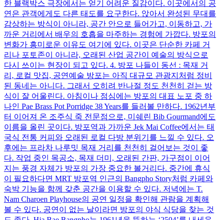
한 블랙박스 극장에서는 얻기 어려운 질감이다. 이곳에서의 공
연은 관객에게도 다른 태도를 요구한다. 앉아서 완성된 무대를
감상하는 방식이 아니라, 공간 안으로 들어가고, 이동하고, 가
까운 거리에서 배우의 호흡을 마주하는 경험에 가깝다. 방포의
변화가 흥미로운 이유도 여기에 있다. 이곳은 단순한 카페 거
리나 포토존이 아니라, 오래된 산업 공간이 예술의 방식으로
다시 쓰이는 현장이 되고 있다. 4. 방포 나들이 동선 : 목재 거
리, 로컬 맛집, 공연예술 방포는 아직 대규모 관광지처럼 정비
된 동네는 아니다. 그래서 오히려 반나절 정도 천천히 걷는 방
식이 잘 어울린다. 아침이나 점심에는 방포의 대표 노포 중 하
나인 Pae Brass Pot Porridge 38 Years를 들러볼 만하다. 1962년부
터 이어져 온 조주식 죽 전문점으로, 미쉐린 Bib Gourmand에도
이름을 올린 곳이다. 방포역과 가까운 Jek Mai Coffee에서는 태
국식 전통 커피와 오래된 로컬 다방 분위기를 느낄 수 있다. 오
후에는 프라차 나루밋 목재 거리를 천천히 걸어보는 것이 좋
다. 작업 중인 목공소, 목재 더미, 오래된 간판, 가구점이 이어
지는 풍경 자체가 방포의 가장 중요한 볼거리다. 중간에 휴식
이 필요하다면 MRT 방포역 인근의 Bangpho Story처럼 카페와
숙박 기능을 함께 갖춘 공간을 이용할 수 있다. 저녁에는 T.
Nam Charoen Playhouse의 공연 일정을 확인해 관람을 계획해
볼 수 있다. 공연이 없는 날이라면 방포의 야식 식당을 찾는 것
도 좋다. Hia Bae Bangpho는 1961년을 뜻하는 ‘2504’를 내세운