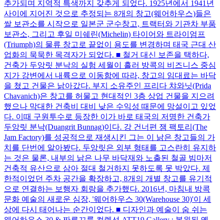
추가되며 지역적 특색까지 갖추게 되었다. 1925년에서 1941년
사이에 지어진 것으로 추정되는 8개의 창고(웨어하우스)들은
쌀 보관소를 시작으로 일본군 군수창고, 트랙터와 기관차 부품
보관소, 그리고 후일 미쉐린(Michelin) 타이어와 트라이엄프
(Triumph)의 물류 창고로 끝없이 용도를 변경하며 태국 근대 산
업화의 묵묵한 목격자가 되었다. ■ 철거 대신 보존을 택하다,
건축가 두앙릿 분낙의 실험 세월이 흘러 방콕의 비즈니스 중심
지가 강변에서 내륙으로 이동함에 따라, 창고의 임대료는 바닥
을 쳤고 건물은 낡아갔다. 부지 소유주인 프리다 챠와닛(Prida
Chavanich)은 창고를 허물고 현대적인 3층 상업 건물을 지으려
했으나 막대한 건축비 대비 낮은 수익성 때문에 망설이고 있었
다. 이때 구원투수로 등장한 이가 바로 태국의 저명한 건축가
두앙릿 분낙(Duangrit Bunnag)이다. 강 건너편 잼 팩토리(The
Jam Factory)를 성공적으로 재생시킨 그는 이 낡은 창고들의 가
치를 단번에 알아봤다. 두앙릿은 외부 형태를 고스란히 유지하
는 것은 물론, 내부의 낡은 나무 바닥재와 노출된 철골 빔마저
건축적 유산으로 삼아 절대 철거하지 못하도록 못 박았다. 제
한적이었던 주차 공간을 확장하고, 8개의 개별 창고를 유기적
으로 연결하는 보행자 회랑을 추가했다. 2016년, 마침내 방콕
문화 예술의 새로운 심장, '웨어하우스 30(Warehouse 30)'이 세
상에 다시 태어나는 순간이었다. ■ 디자인과 예술이 숨 쉬는
웨어하우스 30 & 짜른끄룽 컬렉션 ATT19 Gallery : 복원된 옛