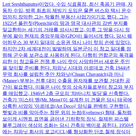
Lert Sreshthaputra)이었다. 수입 식료품점, 최신 축음기 판매, 자
동차 수입, 방콕 최초의 제빙기 도입은 물론 버스와 택시 운수
업까지 장악한 그는 탁월한 부동산 사업가이기도 했다. 그는
1922년 플런칫(Ploenchit)의 땅과 영국 대사관의 강변 부지를
맞교환하는 세기의 거래를 성사시켰고, 이후 그 땅을 다시 정
부에 팔아 현재의 중앙우체국(GPO)이 들어서게 했다. 당시 웨
어하우스 30 부지 일대의 소유권 역시 나이 럿의 손에 있었다.
하지만 2차 세계대전이 발발하며 일본군이 이 창고 일대를 점
령해 군수품 보관소로 사용하게 된다. 다행히 연합군의 폭격을
피한 이 창고들은 전쟁 후 나이 럿이 사망하면서 새로운 주인
을 맞이할 준비를 한다. 챠와닛 시대와 아르데코 건축 1944년
무역 회사를 설립한 추안 챠와닛(Chuan Chavanich)과 마니
(Manee) 부부는 전후 대미 수출용 원자재를 보관할 거대한 공
간이 필요했다. 이들은 나이 럿의 상속자들로부터 창고와 부지
를 매입했고, 1946년 2층 규모의 '챠바니치 빌딩'을 신축했다.
건축가 '미스터 멩(Mr. Meng)'이 설계한 이 건물은 당시 태국에
상륙한 서양의 '아르데코(Art Deco)' 양식을 완벽히 구현했다.
햇빛과 비를 막아주는 창문 위의 눈썹(Eyebrows) 형태, 돌처럼
보이게 시멘트 표면을 긁어낸 기하학적 장식, 절제된 파스텔
블루그레이 색상의 조화는 당시 건축의 백미로 꼽힌다. 1950년
에는 챠와닛 회사의 로고(CCL)를 형상화한 단조 철제 장식이