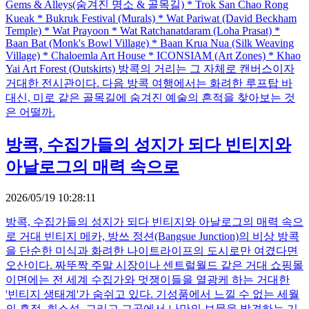
Gems & Alleys(숨겨진 명소 & 골목길) * Trok San Chao Rong
Kueak * Bukruk Festival (Murals) * Wat Pariwat (David Beckham
Temple) * Wat Prayoon * Wat Ratchanatdaram (Loha Prasat) *
Baan Bat (Monk's Bowl Village) * Baan Krua Nua (Silk Weaving
Village) * Chaloemla Art House * ICONSIAM (Art Zones) * Khao
Yai Art Forest (Outskirts) 방콕의 거리는 그 자체로 캔버스이자
거대한 전시관이다. 다음 방콕 여행에서는 화려한 루프탑 바
대신, 미로 같은 골목길에 숨겨진 예술의 흔적을 찾아보는 것
은 어떨까.
방콕, 수집가들의 성지가 되다 빈티지와
아날로그의 매력 속으로
2026/05/19 10:28:11
방콕, 수집가들의 성지가 되다 빈티지와 아날로그의 매력 속으
로 거대 빈티지 메카, 방쓰 정션(Bangsue Junction)의 비상 방콕
을 단순한 미식과 화려한 나이트라이프의 도시로만 여겼다면
오산이다. 짜뚜짝 주말 시장이나 센트럴월드 같은 거대 쇼핑몰
이면에는 전 세계 수집가와 멋쟁이들을 열광케 하는 거대한
'빈티지 생태계'가 숨쉬고 있다. 기성품에서 느낄 수 없는 세월
의 흔적, 희소성, 그리고 그곳에서 나만의 보물을 발견하는 기