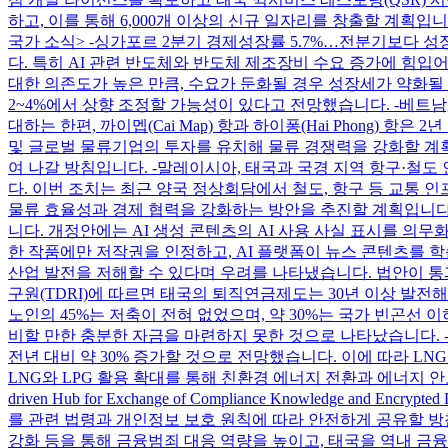
하고, 이를 통해 6,000개 이상의 신규 일자리를 창출할 계획
국가 소식> -싱가포르 2분기 경제성장률 5.7%…전분기보다 성장
다. 특히 AI 관련 반도체와 반도체 제조장비 수요 증가에 힘입
대한 의존도가 높은 만큼, 수요가 둔화될 경우 성장세가 약화될
2~4%에서 상향 조정할 가능성이 있다고 전망했습니다. -베트
대하는 한편, 까이멥(Cai Map) 항과 하이퐁(Hai Phong) 항
및 글로벌 물류기업의 투자를 유치해 물류 경쟁력을 강화할 계
여 나갈 방침입니다. -말레이시아, 태국과 국경 지역 항구·철
다. 이번 조치는 최근 양국 정상회담에서 철도, 항구 등 교통 인
물류 효율성과 경제 협력을 강화하는 방안을 추진할 계획입니다.
니다. 개정안에는 AI 생성 콘텐츠의 AI 사용 사실 표시를 의
한 작품에만 저작권을 인정하고, AI 플랫폼이 뉴스 콘텐츠를 
산업 발전을 저해할 수 있다며 우려를 나타냈습니다. 법안이 통
구원(TDRI)에 따르면 태국의 퇴직연금제도는 30년 이상 발
노인의 45%는 저축이 전혀 없었으며, 약 30%는 국가 빈곤선 
비할 만한 충분한 자금을 마련하지 못한 것으로 나타났습니다. -
전년 대비 약 30% 증가할 것으로 전망했습니다. 이에 따라 L
LNG와 LPG 활용 확대를 통해 친환경 에너지 전환과 에너지 안
driven Hub for Exchange of Compliance Knowle
를 관련 법령과 개인정보 보호 원칙에 따라 안전하게 공유할 방
강화 등을 통해 금융범죄 대응 역량을 높이고, 태국을 역내 금융허브