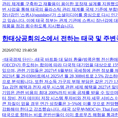
관리 체계를 구축하고 재활용이 용이한 포장재 설계를 지원했으며
번 사업을 통해 태국의 플라스틱 관리 체계를 국제 기준에 부
장난감인 '스퀴시(squishies)'가 소셜미디어를 중심으로 다
고 있습니다. 이에 태국 정부는 관계 기관에 스퀴시 장난감에 
제품을 점검·회수하도록 지시했습니다.
한태상공회의소에서 전하는 태국 및 주변국가 
2026/07/02 19:40:58
<태국경제 단신> -태국 바트화 대 달러 환율(방콕은행 전신환매도율 
(OECD)가 주도하는 합의에 따라 다국적 대기업을 대상으로 1
있으며, 관련 기업들은 2027년 6월부터 국세청에 관련 정보를 제출해야 합니
2023년 월 29,030바트에서 2025년 월 28,308바트로 
으로 분석됩니다. 또한 저소득 가구의 부채 부담은 같은 기간 1.9
Tax 감면 혜택과 전자 세무 시스템 관련 세제 혜택을 2027년 말까지 연장
기업은 관련 비용의 최대 200%까지 비용 공제를 받을 수 있으며
터 장비, 전자 데이터 저장 시스템 투자비와 전자 세무 서비스 이
큰 차질이 없을 경우 연간 성장률은 3~5%에 이를 것으로 전망했
강화해야 한다고 강조했습니다. -태국 상무부(MOC)는 Thai Fertiliz
태국으로 향하는 비료 운반선들이 이미 호르무즈 해협을 통과한 