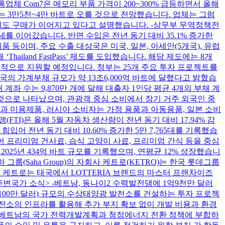
유통업체 Com7은 메모리 부품 가격이 200~300% 급등하면서 올해
기에는 3만5천~4만 바트로 오를 것으로 전망했습니다. 업체는 그럼
승에도 구매가 이어지고 있다고 설명했습니다. -상무부 무역정책전
증가세를 이어갔습니다. 반면 수입은 전년 동기 대비 35.1% 증가한
제품 등이며, 주요 수출 대상국은 미국, 일본, 아세안(5개국), 유럽
iland FastPass’ 제도를 도입했습니다. 해당 제도에는 8개
통합적으로 지원할 예정입니다. 정부는 25개 주요 투자 프로젝트를
재 태국의 가계부채 규모가 약 13조6,000억 바트에 달했다고 밝혔습
계좌 수는 9,870만 개에 달해 대출자 1인당 평균 4개의 부채 계
하는 것으로 나타났으며, 관광객 중심 소비에서 장기 거주 외국인 중
용품과 미용제품, 러시아 소비자는 가정 용품과 아동용품, 일본 소비
I)은 올해 5월 자동차 생산량이 전년 동기 대비 17.94% 감
힘입어 전년 동기 대비 10.60% 증가한 5만 7,765대를 기록했습
입어 프리미엄 건사료, 습식 고양이 사료, 프리미엄 간식 등을 중심
시장은 2025년 434억 바트 규모를 기록했으며, 연평균 12% 성장했습니
그룹(Saha Group)의 자회사 케트로(KETRO)는 한국 롯데그룹
습니다. 케트로는 태국에서 LOTTERIA 브랜드의 마스터 프랜차이즈
변국가 소식> -베트남, 동나이2 수력발전댐에 1억9천만 달러
 1억9,100만 달러) 규모의 수상태양광 발전소를 건설하는 투자 프로젝
력발전소의 인프라를 활용해 추가 부지 확보 없이 개발 비용과 환경
은 베트남의 국가 전력개발계획과 청정에너지 전환 정책에 부합하