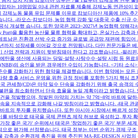
 금지 조치 시행 캄보디아 정부는 7월 1일부터 강제노동 연루 물
자는 10영업일 이내 관련 자료를 제출해 강제노동 연관성이 없
이 강제노동 물품 유입 문제를 이유로 캄보디아산 제품에 10% 추
니다. -라오스·캄보디아, 농업 협력 강화 및 대중국 수출 신규
식 개설했 습니다. 또한 양국은 2023~2027년 농업협력 양해각
 Dry Port)을 활용한 농산물 물류 협력을 확대하고, 온실가스 
대 베트남은 친환경 선박 수요 증가와 글로벌 공급망 재편에 힘입어
2032년까지 성장세를 이어갈 것으로 전망됩니다. 다만 전문가들은
장기 산업 전략과 지원이 뒷받침돼야 한다고 강조했습니다. -필리핀
해 바이오에탄올 생산에 사용되는 당밀·설탕·사탕수수·설탕 시럽 등
 승인을 받은 경우에만 수입이 가능합니다. <기타 소식> -태국 국토교
수를 강화하기 위한 협약을 체결했습니다. 이번 협약에는 모든 운
 차량 호출 서비스 운영을 위한 규정 정비를 포함한 5가지 핵심 조
 관세청(CD)은 마약 밀수 단속을 강화하기 위해 출국 승객의 수하
불편을 최소화하면서 단속 효율을 높일 계획이라고 밝혔습니다. 또
여 건을 적발했으며, 적발된 마약의 가치는 약 7억~8억 바트에 
을 지속적으로 강화해 나갈 방침이라고 밝혔습니다. -태국 관광체육
 바트의 투자를 유치했습니다. 또한 아시아 시장에서 빠르게 성장하고 있
를 바탕으로 태국을 국제 콘텐츠 제작 허브로 육성하고, 투자 
년 세계에서 가장 좋은 국가' 순위에서 태국은 '창업하기 좋은 국가' 부문
합적으로 평가해 선정됐습니다. 태국 정부는 이번 순위가 경제 구
기물 감축과 순환경제 촉진을 위해 추진된 MA-RE-DESIGN 사