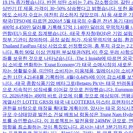
19.1% 증가했습니다. 반면 석탄 소비는 7.4% 감소했으며, 갈탄
상반기 IT 제품 가격이 30~50% 상승했다고 밝혔습니다. 또한 
에도 소비자 수요는 여전히 감소하지 않았으며, AI 등 새로운
략국(TPSO)에 따르면 2026년 5월 태국의 수출은 전년 동기 대비
400억 4,450만 달러를 기록해 57억 1,140만 달러의 무역적
연합(EU) 등으로 집계됐습니다. -태국 투자청(BOI)은 기업 설립 
정부 기관이 참여하며, 공장 설립 허가, 자유무역지역 설립, 환
Thailand FastPass 대상 사업으로 선정했으며, 총 투자 규
니다. 특히 90일 이상 연체된 부실채권(NPL)이 주요 우려 사항으
좌를 보유한 것으로 나타났습니다. -The 1 Insight에 따르
심 소비로 변화하는 'Expat Economy'가 태국 소매시장의
자는 생활필수품, 미얀마 소비자는 미용제품, 말레이시아 소비자는 
소한 11만 4,214대를 기록하며, 4월(-0.44%)에 이어 감소
니다. -태국 종합식품기업 베타그로(Betagro Plc)는 태국
으로 지속적인 성장세를 이어갈 것으로 전망했습니다. Euromonitor와
다. 2026년에는 490억 바트 규모에 이를 것으로 예상되며, 연평균
계열사인 LOTTE GRS와 태국 내 LOTTERIA 마스터 프랜차이즈
권한을 바탕으로 매장을 확대할 계획이며, 양사는 태국 외식시장
규모 수상태양광 발전소 건설 베트남 럼동성은 Trung Nam Hydr
트를 승인했습니다. 이 프로젝트는 발전용량 240MW 규모로, 연
영향을 최소화하는 것이 특징입니다. 공사는 내년 3분기까지 