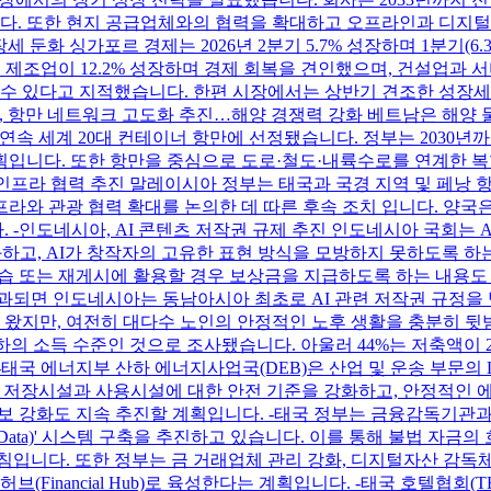
입니다. 또한 현지 공급업체와의 협력을 확대하고 오프라인과 디지
세 둔화 싱가포르 경제는 2026년 2분기 5.7% 성장하며 1분기
어 제조업이 12.2% 성장하며 경제 회복을 견인했으며, 건설업과
 수 있다고 지적했습니다. 한편 시장에서는 상반기 견조한 성장세
남, 항만 네트워크 고도화 추진…해양 경쟁력 강화 베트남은 해양
은 2년 연속 세계 20대 컨테이너 항만에 선정됐습니다. 정부는 2030년
획입니다. 또한 항만을 중심으로 도로·철도·내륙수로를 연계한 복
도 인프라 협력 추진 말레이시아 정부는 태국과 국경 지역 및 페낭
프라와 관광 협력 확대를 논의한 데 따른 후속 조치 입니다. 양국은
 -인도네시아, AI 콘텐츠 저작권 규제 추진 인도네시아 국회는 
무화하고, AI가 창작자의 고유한 표현 방식을 모방하지 못하도록 하
학습 또는 재게시에 활용할 경우 보상금을 지급하도록 하는 내용도
과되면 인도네시아는 동남아시아 최초로 AI 관련 저작권 규정을 법
전해 왔지만, 여전히 대다수 노인의 안정적인 노후 생활을 충분히 
이하의 소득 수준인 것으로 조사됐습니다. 아울러 44%는 저축액이 
태국 에너지부 산하 에너지사업국(DEB)은 산업 및 운송 부문의 L
NG 저장시설과 사용시설에 대한 안전 기준을 강화하고, 안정적인
보 강화도 지속 추진할 계획입니다. -태국 정부는 금융감독기관과 금융
dge and Encrypted Data)' 시스템 구축을 추진하고 있습니다. 이를
침입니다. 또한 정부는 금 거래업체 관리 강화, 디지털자산 감독체
(Financial Hub)로 육성한다는 계획입니다. -태국 호텔협회(