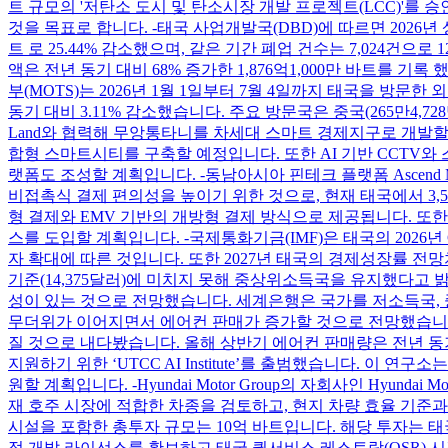
트 규모의 '저탄소 도시 및 탄소시장 개발 프로젝트(LCC)'
것을 목표로 합니다. -태국 사업개발국(DBD)에 따르면 2026년 
트 로 25.44% 감소했으며, 같은 기간 폐업 건수는 7,024건으로
액은 전년 동기 대비 68% 증가한 1,876억1,000만 바트를 기록 했
부(MOTS)는 2026년 1월 1일부터 7월 4일까지 태국을 방문한
동기 대비 3.11% 감소했습니다. 주요 방문국은 중국(265만4,728명), 
Land와 협력해 무앙통타니를 차세대 스마트 경제지구로 개발할
합형 스마트시티를 구축할 예정입니다. 또한 AI 기반 CCTV와 
랫폼도 조성할 계획입니다. -동남아시아 핀테크 플랫폼 Ascend Mo
비접촉식 결제 편의성을 높이기 위한 것으로, 현재 태국에서 3,
형 결제와 EMV 기반의 개방형 결제 방식으로 제공됩니다. 또한 올해 
스를 도입할 계획입니다. -국제통화기금(IMF)은 태국의 2026년
자 확대에 따른 것입니다. 또한 2027년 태국의 경제성장률 전망치도
기준(14,375달러)에 미치지 못해 중상위소득국을 유지했다고
성이 있는 것으로 전망했습니다. 세계은행은 국가를 저소득국, 중하위소득국
무더위가 이어지면서 에어컨 판매가 증가할 것으로 전망했습니다.
질 것으로 내다봤습니다. 올해 상반기 에어컨 판매량은 전년 동기 
지원하기 위한 ‘UTCC AI Institute’를 출범했습니다. 이
원할 계획입니다. -Hyundai Motor Group의 자회사인 Hyun
재 호주 시장에 적합한 차종을 검토하고, 현지 차량 효율 기준과
시설을 포함한 총투자 규모는 10억 바트입니다. 해당 투자는 태국 투자청(B
점 개발 라이선스를 확보하고 태국 퀵서비스 레스토랑(QSR) 시