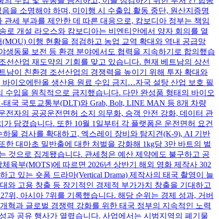
품의 수입 및 유통을 금지하고, 이를 점검하기 위한 부처 간 합동
음을 소명해야 하며, 미이행 시 수출입 활동 중단, 원산지증명
가 관세 부과를 제안한 데 따른 대응으로, 캄보디아 정부는 책임
 수송로 개설 라오스와 캄보디아는 비엔티안에서 양자 회의를 열
서(MOU) 이행 현황을 점검하고 농업 교역 확대와 역내 공급망
감축과 야생동물 보전 등 환경 분야에서도 협력을 지속하기로 합의했습
 조선산업 재도약의 기회를 맞고 있습니다. 현재 베트남의 상선
 베트남이 친환경 조선산업의 경쟁력을 높이기 위해 투자 확대와
, 바이오에탄올 생산용 원료 수입 금지…자국 설탕 산업 보호 필
 원료의 수입을 원칙적으로 금지했습니다. 다만 완성품 형태의 바이오
통부(DLT)와 Grab, Bolt, LINE MAN 등 8개 차량
전자의 공공운전면허 소지 의무화, 승객 안전 강화, 데이터 관
치가 담겼습니다. 또한 10월 1일부터 각 플랫폼은 운전면허 요건
물 검사를 확대하고, 엑스레이 장비와 탐지견(K-9), AI 기반
한 대마초 밀반출에 대한 처벌을 강화해 1kg당 3만 바트의 벌
달하는 것으로 집계됐습니다. 관세청은 예산 제약에도 불구하고 공
부(MOTS)에 따르면 2026년 상반기 해외 영화 제작사 302
는 숏폼 드라마(Vertical Drama) 제작사의 태국 촬영이 늘
확대와 고용 창출 등 장기적인 경제적 부가가치 창출을 기대하고
 세계 27위, 아시아 7위를 기록했습니다. 해당 순위는 경제 성과, 거버
조 개혁과 글로벌 경쟁력 강화를 위한 태국 정부의 지속적인 노력
업의 성과 공유 행사가 열렸습니다. 사업에서는 시범지역의 폐기물