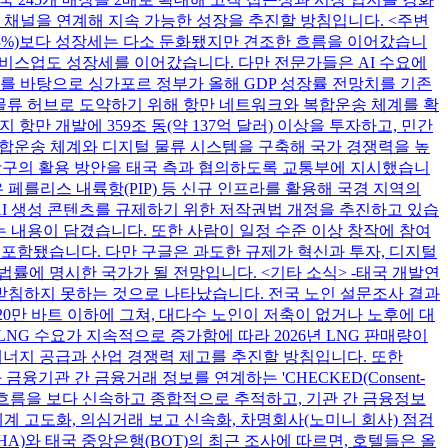
털 채널을 연계해 지속 가능한 성장을 추진할 방침입니다. <주변
(6.3%)보다 성장세는 다소 둔화됐지만 견조한 흐름을 이어갔습니
 서비스업도 성장세를 이어갔습니다. 다만 전문가들은 AI 수요에
를 바탕으로 싱가포르 정부가 올해 GDP 성장률 전망치를 기존
 물류 허브로 도약하기 위해 항만 네트워크와 복합운송 체계를 확
까지 항만 개발에 359조 동(약 137억 달러) 이상을 투자하고, 민간
합운송 체계와 디지털 물류 시스템을 구축해 국가 경쟁력을 높
 항구의 활용 방안을 태국 측과 협의하도록 교통부에 지시했습니
 페를리스 내륙항(PIP) 등 신규 인프라를 활용해 국경 지역의
AI 생성 콘텐츠를 규제하기 위한 저작권법 개정을 추진하고 있습
는 내용이 담겼습니다. 또한 사람이 일정 수준 이상 창작에 참여
 포함됐습니다. 다만 구글은 과도한 규제가 혁신과 투자, 디지털
률에 명시한 국가가 될 전망입니다. <기타 소식> -태국 개발연
뒷받침하지 못하는 것으로 나타났습니다. 전국 노인 설문조사 결과
20만 바트 이하에 그쳐, 대다수 노인이 저축이 없거나 노후에 대
NG 수요가 지속적으로 증가함에 따라 2026년 LNG 판매량이
 에너지 공급과 산업 경쟁력 제고를 추진할 방침입니다. 또한
기관 간 금융거래 정보를 연계하는 'CHECKED(Consent-
 통해 불법 자금의 흐름을 보다 신속하고 종합적으로 추적하고, 기관 간 금융정보
계 고도화, 의심거래 보고 신속화, 차명회사(노미니 회사) 점검
THA)와 태국 중앙은행(BOT)의 최근 조사에 따르면, 호텔들은 올