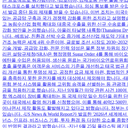
는 프로젝트로 평가됩니다. -캄보디아, 강제노동 연루 물품 수입
태스크포스를 설치했다고 발표했습니다. 의심 통보를 받은 수입업
서 발급 중단 등의 제재를 받을 수 있습니다. 이번 조치는 미국
있는 공급망 구축과 국가 경쟁력 강화를 위한 조치라고 설명했습
고 농림수산업 협력 확대와 대중국 수출을 위한 신규 수송로를 공
강화 방안을 논의했습니다. 아울러 타날랭 내륙항(Thanaleng
니다. -베트남, 친환경 선박 수요 증가에 조선산업 재도약 기
건조 능력은 세계 4위 수준이며, 글로벌 조선 시장도 2030~
기술 개발, 공급망 강화, 전문 인력 양성은 물론 정부 차원의 
리핀 설탕규제청(SRA)은 행정명령 Sugar Order 4를 통
에탄올 수입은 허용되며, 생산용 원료는 국가바이오연료위원회(NBB)의
호출 플랫폼은 여객운송 서비스의 기준을 개선하고 태국 법규 준
리 개선을 통한 투명성 제고, 공정한 요금 체계 마련, 합법적인
을 충족하지 못한 운전자를 배차 대상에서 제외해야 합니다. -태국
위험 분석 시스템을 활용해 고위험 승객을 선별하는 등 관광객 
금을 적용하기로 했습니다. 지난 9개월간 마약 관련 사건 100
항 엑스레이 장비를 확대하는 등 국제 마약 밀수 차단을 위한 단속
곳이 태국에서 촬영 허가를 신청했으며, 이를 통해 40억2,500만
어나면서 제작 활동도 활발해지고 있다고 밝혔습니다. 정부는 이
있습니다. -US News & World Report가 발표한 '2026
넌스, 인프라, 비즈니스 기회, 투자 환경 등 다양한 요소를 종
이 반영된 결과라고 밝혔습니다. -지난 6월 25일 플라스틱 폐