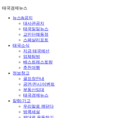
태국경제뉴스
뉴스&공지
대사관공지
태국일일뉴스
교민단체동정
스페샬리포트
태국소식
지금 태국에선
업체탐방
베스트레스토랑
추천여행
정보창고
골프장안내
공연/전시/이벤트
부동산임대
태국경제뉴스
칼럼/기고
우리말로 깨닫다
방콕세설
제대로 운동하기