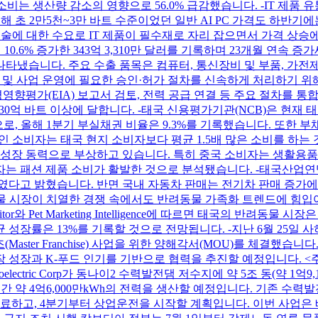
 소비는 생산량 감소의 영향으로 56.0% 급감했습니다. -IT 제품 
올해 초 2만5천~3만 바트 수준이었던 일반 AI PC 가격도 하반
 기술에 대한 수요로 IT 제품이 필수재로 자리 잡으면서 가격 상
 10.6% 증가한 343억 3,310만 달러를 기록하며 23개월 연속 
자를 나타냈습니다. 주요 수출 품목은 컴퓨터, 통신장비 및 부품, 가전
및 사업 운영에 필요한 승인·허가 절차를 신속하게 처리하기 위해 ‘Tha
경영향평가(EIA) 보고서 검토, 전력 공급 연결 등 주요 절차를 
모는 2,230억 바트 이상에 달합니다. -태국 신용평가기관(NCB)은 현
로, 올해 1분기 부실채권 비율은 9.3%를 기록했습니다. 또한 부채 
면 외국인 소비자는 태국 현지 소비자보다 평균 1.5배 많은 소비를 
 새로운 성장 동력으로 부상하고 있습니다. 특히 중국 소비자는 생활
패션 제품 소비가 활발한 것으로 분석됐습니다. -태국산업연맹(FT
세를 보였다고 밝혔습니다. 반면 국내 자동차 판매는 전기차 판매 증가에 
 반려동물 시장이 치열한 경쟁 속에서도 반려동물 가족화 트렌드에 힘
 Pet Marketing Intelligence에 따르면 태국의 반려동물 
 성장률은 13%를 기록할 것으로 전망됩니다. -지난 6월 25일 사하 
(Master Franchise) 사업을 위한 양해각서(MOU)를 체결했
 성장과 K-푸드 인기를 기반으로 협력을 추진할 예정입니다. <주
oelectric Corp가 동나이2 수력발전댐 저수지에 약 5조 동(약
간 약 4억6,000만kWh의 전력을 생산할 예정입니다. 기존 수
완료하고, 4분기부터 상업운전을 시작할 계획입니다. 이번 사업