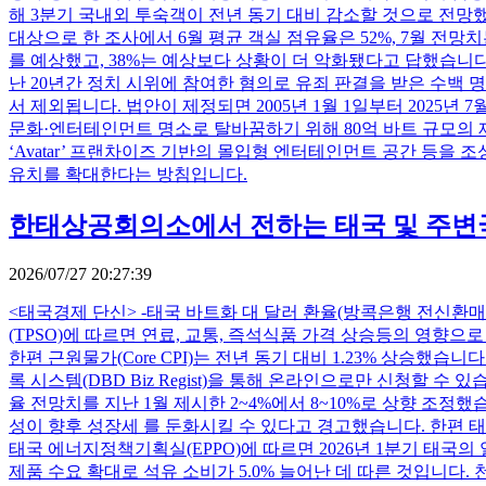
해 3분기 국내외 투숙객이 전년 동기 대비 감소할 것으로 전망했
대상으로 한 조사에서 6월 평균 객실 점유율은 52%, 7월 전
를 예상했고, 38%는 예상보다 상황이 더 악화됐다고 답했습니다
난 20년간 정치 시위에 참여한 혐의로 유죄 판결을 받은 수백
서 제외됩니다. 법안이 제정되면 2005년 1월 1일부터 2025년 7월 16
문화·엔터테인먼트 명소로 탈바꿈하기 위해 80억 바트 규모의 재
‘Avatar’ 프랜차이즈 기반의 몰입형 엔터테인먼트 공간 등을
유치를 확대한다는 방침입니다.
한태상공회의소에서 전하는 태국 및 주변국가 
2026/07/27 20:27:39
<태국경제 단신> -태국 바트화 대 달러 환율(방콕은행 전신환매도율 
(TPSO)에 따르면 연료, 교통, 즉석식품 가격 상승등의 영향으로
한편 근원물가(Core CPI)는 전년 동기 대비 1.23% 상승했
록 시스템(DBD Biz Regist)을 통해 온라인으로만 신청할 수
율 전망치를 지난 1월 제시한 2~4%에서 8~10%로 상향 조
성이 향후 성장세 를 둔화시킬 수 있다고 경고했습니다. 한편 태국
태국 에너지정책기획실(EPPO)에 따르면 2026년 1분기 태국의 
제품 수요 확대로 석유 소비가 5.0% 늘어난 데 따른 것입니다