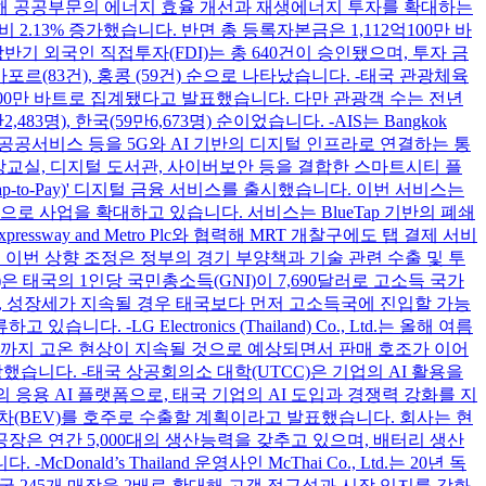
결합해 공공부문의 에너지 효율 개선과 재생에너지 투자를 확대하는
 2.13% 증가했습니다. 반면 총 등록자본금은 1,112억100만 바
 상반기 외국인 직접투자(FDI)는 총 640건이 승인됐으며, 투자 금
 싱가포르(83건), 홍콩 (59건) 순으로 나타났습니다. -태국 관광체육
억7,000만 바트로 집계됐다고 발표했습니다. 다만 관광객 수는 전년
483명), 한국(59만6,673명) 순이었습니다. -AIS는 Bangkok
공공서비스 등을 5G와 AI 기반의 디지털 인프라로 연결하는 통
 가상교실, 디지털 도서관, 사이버보안 등을 결합한 스마트시티 플
ap-to-Pay)' 디지털 금융 서비스를 출시했습니다. 이번 서비스는
로 사업을 확대하고 있습니다. 서비스는 BlueTap 기반의 폐쇄
way and Metro Plc와 협력해 MRT 개찰구에도 탭 결제 서비
다. 이번 상향 조정은 정부의 경기 부양책과 기술 관련 수출 및 투
)은 태국의 1인당 국민총소득(GNI)이 7,690달러로 고소득 국가
, 성장세가 지속될 경우 태국보다 먼저 고소득국에 진입할 가능
G Electronics (Thailand) Co., Ltd.는 올해 여름
월까지 고온 현상이 지속될 것으로 예상되면서 판매 호조가 이어
했습니다. -태국 상공회의소 대학(UTCC)은 기업의 AI 활용을
원의 응용 AI 플랫폼으로, 태국 기업의 AI 도입과 경쟁력 강화를 지
 배터리 전기차(BEV)를 호주로 수출할 계획이라고 발표했습니다. 회사는 현
장은 연간 5,000대의 생산능력을 갖추고 있으며, 배터리 생산
ld’s Thailand 운영사인 McThai Co., Ltd.는 20년 독
국 245개 매장을 2배로 확대해 고객 접근성과 시장 입지를 강화