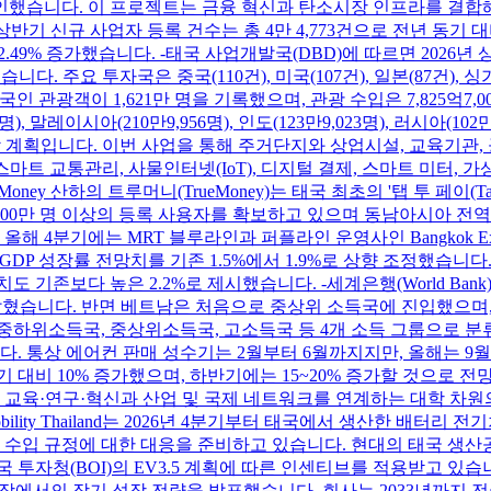
를 승인했습니다. 이 프로젝트는 금융 혁신과 탄소시장 인프라를 
상반기 신규 사업자 등록 건수는 총 4만 4,773건으로 전년 동기 대비
 12.49% 증가했습니다. -태국 사업개발국(DBD)에 따르면 2026년
습니다. 주요 투자국은 중국(110건), 미국(107건), 일본(87건),
 외국인 관광객이 1,621만 명을 기록했으며, 관광 수입은 7,825
말레이시아(210만9,956명), 인도(123만9,023명), 러시아(102만2,
 계획입니다. 이번 사업을 통해 주거단지와 상업시설, 교육기관, 
스마트 교통관리, 사물인터넷(IoT), 디지털 결제, 스마트 미터,
ney 산하의 트루머니(TrueMoney)는 태국 최초의 '탭 투 페이(T
500만 명 이상의 등록 사용자를 확보하고 있으며 동남아시아 전역으
4분기에는 MRT 블루라인과 퍼플라인 운영사인 Bangkok Express
 GDP 성장률 전망치를 기존 1.5%에서 1.9%로 상향 조정했습니
 기존보다 높은 2.2%로 제시했습니다. -세계은행(World Bank
 밝혔습니다. 반면 베트남은 처음으로 중상위 소득국에 진입했으며
, 중상위소득국, 고소득국 등 4개 소득 그룹으로 분류하고 있습니다. -L
 통상 에어컨 판매 성수기는 2월부터 6월까지지만, 올해는 9
대비 10% 증가했으며, 하반기에는 15~20% 증가할 것으로 전망
 연구소는 교육·연구·혁신과 산업 및 국제 네트워크를 연계하는 대학 차
dai Mobility Thailand는 2026년 4분기부터 태국에서 생산한
 수입 규정에 대한 대응을 준비하고 있습니다. 현대의 태국 생산공
OI)의 EV3.5 계획에 따른 인센티브를 적용받고 있습니다. -McDona
장에서의 장기 성장 전략을 발표했습니다. 회사는 2033년까지 전