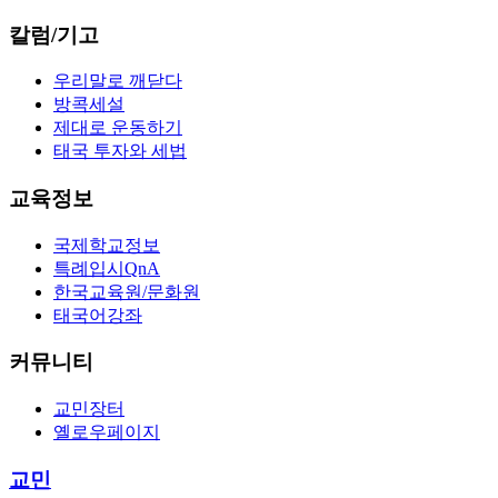
칼럼/기고
우리말로 깨닫다
방콕세설
제대로 운동하기
태국 투자와 세법
교육정보
국제학교정보
특례입시QnA
한국교육원/문화원
태국어강좌
커뮤니티
교민장터
옐로우페이지
교민