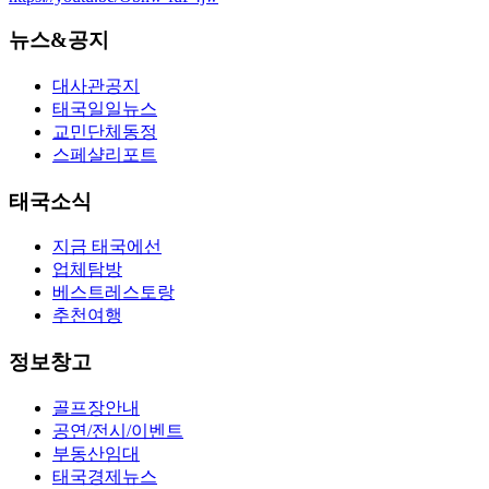
뉴스&공지
대사관공지
태국일일뉴스
교민단체동정
스페샬리포트
태국소식
지금 태국에선
업체탐방
베스트레스토랑
추천여행
정보창고
골프장안내
공연/전시/이벤트
부동산임대
태국경제뉴스