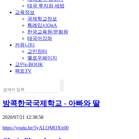
태국 투자와 세법
교육정보
국제학교정보
특례입시QnA
한국교육원/문화원
태국어강좌
커뮤니티
교민장터
옐로우페이지
교민e-BOOK
팩트TV
방콕한국국제학교 - 아빠와 딸
2020/07/21 12:38:58
https://youtu.be/5yALQMOXx00