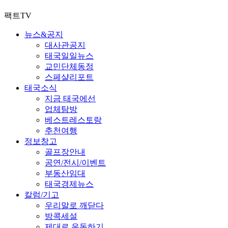
팩트TV
뉴스&공지
대사관공지
태국일일뉴스
교민단체동정
스페샬리포트
태국소식
지금 태국에선
업체탐방
베스트레스토랑
추천여행
정보창고
골프장안내
공연/전시/이벤트
부동산임대
태국경제뉴스
칼럼/기고
우리말로 깨닫다
방콕세설
제대로 운동하기