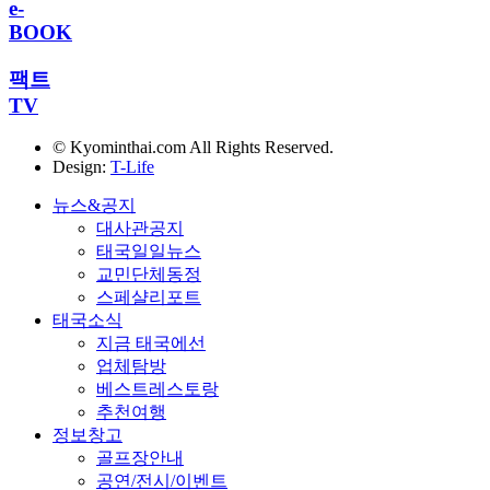
e-
BOOK
팩트
TV
© Kyominthai.com All Rights Reserved.
Design:
T-Life
뉴스&공지
대사관공지
태국일일뉴스
교민단체동정
스페샬리포트
태국소식
지금 태국에선
업체탐방
베스트레스토랑
추천여행
정보창고
골프장안내
공연/전시/이벤트