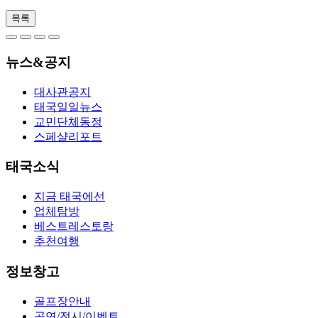
목록
뉴스&공지
대사관공지
태국일일뉴스
교민단체동정
스페샬리포트
태국소식
지금 태국에선
업체탐방
베스트레스토랑
추천여행
정보창고
골프장안내
공연/전시/이벤트