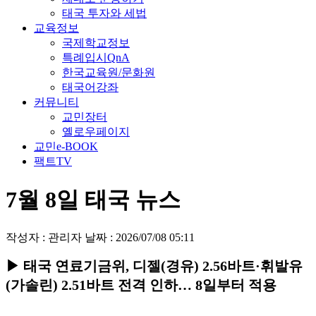
태국 투자와 세법
교육정보
국제학교정보
특례입시QnA
한국교육원/문화원
태국어강좌
커뮤니티
교민장터
옐로우페이지
교민e-BOOK
팩트TV
7월 8일 태국 뉴스
작성자 : 관리자
날짜 : 2026/07/08 05:11
▶ 태국 연료기금위, 디젤(경유) 2.56바트·휘발유
(가솔린) 2.51바트 전격 인하… 8일부터 적용