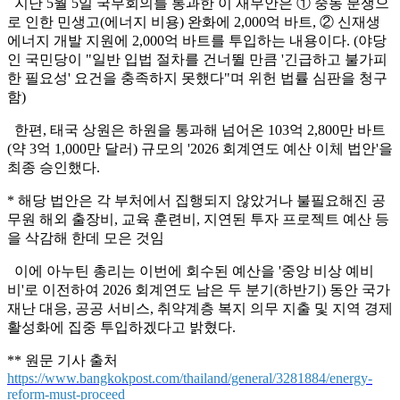
지난 5월 5일 국무회의를 통과한 이 재무안은 ① 중동 분쟁으
로 인한 민생고(에너지 비용) 완화에 2,000억 바트, ② 신재생
에너지 개발 지원에 2,000억 바트를 투입하는 내용이다. (야당
인 국민당이 "일반 입법 절차를 건너뛸 만큼 '긴급하고 불가피
한 필요성' 요건을 충족하지 못했다"며 위헌 법률 심판을 청구
함)
한편, 태국 상원은 하원을 통과해 넘어온 103억 2,800만 바트
(약 3억 1,000만 달러) 규모의 '2026 회계연도 예산 이체 법안'을
최종 승인했다.
* 해당 법안은 각 부처에서 집행되지 않았거나 불필요해진 공
무원 해외 출장비, 교육 훈련비, 지연된 투자 프로젝트 예산 등
을 삭감해 한데 모은 것임
이에 아누틴 총리는 이번에 회수된 예산을 '중앙 비상 예비
비'로 이전하여 2026 회계연도 남은 두 분기(하반기) 동안 국가
재난 대응, 공공 서비스, 취약계층 복지 의무 지출 및 지역 경제
활성화에 집중 투입하겠다고 밝혔다.
** 원문 기사 출처
https://www.bangkokpost.com/thailand/general/3281884/energy-
reform-must-proceed