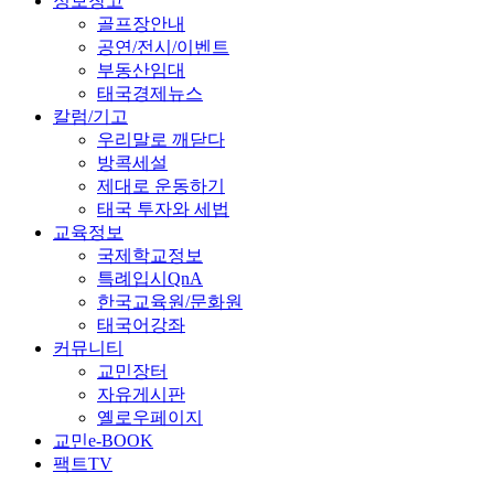
정보창고
골프장안내
공연/전시/이벤트
부동산임대
태국경제뉴스
칼럼/기고
우리말로 깨닫다
방콕세설
제대로 운동하기
태국 투자와 세법
교육정보
국제학교정보
특례입시QnA
한국교육원/문화원
태국어강좌
커뮤니티
교민장터
자유게시판
옐로우페이지
교민e-BOOK
팩트TV