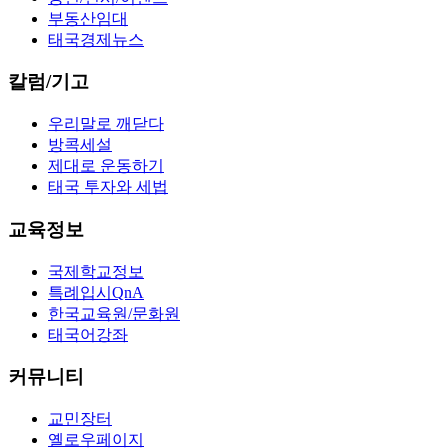
부동산임대
태국경제뉴스
칼럼/기고
우리말로 깨닫다
방콕세설
제대로 운동하기
태국 투자와 세법
교육정보
국제학교정보
특례입시QnA
한국교육원/문화원
태국어강좌
커뮤니티
교민장터
옐로우페이지