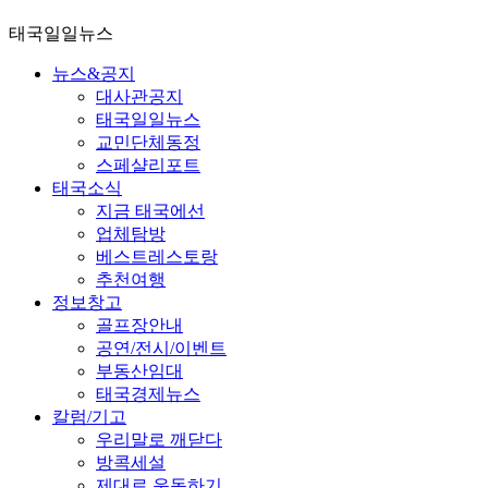
태국일일뉴스
뉴스&공지
대사관공지
태국일일뉴스
교민단체동정
스페샬리포트
태국소식
지금 태국에선
업체탐방
베스트레스토랑
추천여행
정보창고
골프장안내
공연/전시/이벤트
부동산임대
태국경제뉴스
칼럼/기고
우리말로 깨닫다
방콕세설
제대로 운동하기