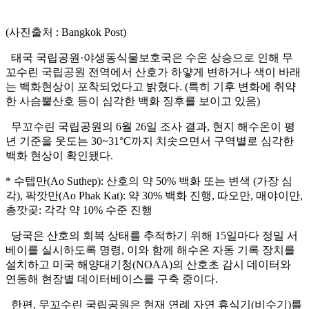
(사진출처 : Bangkok Post)
태국 국립공원·야생동식물보호국은 수온 상승으로 인해 무
꼬수린 국립공원 전역에서 산호가 하얗게 변하거나 색이 바래
는 백화현상이 포착되었다고 밝혔다. (특히 기후 변화에 취약
한 사슴뿔산호 등이 심각한 백화 징후를 보이고 있음)
무꼬수린 국립공원의 6월 26일 조사 결과, 현지 해수온이 평
년 기준을 웃도는 30~31°C까지 치솟으면서 구역별로 심각한
백화 현상이 확인됐다.
* 수텝만(Ao Suthep): 산호의 약 50% 백화 또는 변색 (가장 심
각), 팍깟만(Ao Phak Kat): 약 30% 백화 진행, 따오만, 매야이만,
총깟곶: 각각 약 10% 수준 진행
당국은 산호의 회복 상태를 추적하기 위해 15일마다 정밀 서
베이를 실시하도록 명령, 이와 함께 해수온 자동 기록 장치를
설치하고 미국 해양대기청(NOAA)의 산호초 감시 데이터와
연동해 현장별 데이터베이스를 구축 중이다.
한편, 무꼬수린 국립공원은 현재 연례 자연 휴식기(비수기)를