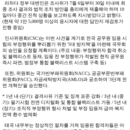
라차다 정부 대변인은 조사위가 7월 6일부터 30일 이내에 최
종 조사 결과와 법적 조치 방안을 총리에게 제출해야 하며 10
일마다 중간 진척 상황을 보고하도록 지시받았다고 밝혔다.
(현재 약 1만 5,000명 이상의 응시자에 대한 답안지 재검토가
진행 중임)
인사위원회(CSC)는 이번 사건을 계기로 전국 공무원 임용 시
험의 부정행위를 뿌리뽑기 위한 '5대 방지책'을 마련해 국무회
의 승인을 요청할 계획이다. (주요 내용: 부정행위자 합격 취소
및 블랙리스트 등재, 임용 전 부정행위가 적발된 현직 공무원
즉시 파면, 범정부 통합 블랙리스트 시스템 구축 등)
또한, 위원회는 국가반부패위원회(NACC), 공공부문반부패
위원회(PACC), 자금세탁방지국(AMLO)과 공조하여 '3단계 전
면 개혁안'을 승인했다.
* 1년 내 (단기): 결격사유 기준 및 징계 표준 강화 / 3년 내 (중
기): 필기시험 전면 디지털화 및 통합 블랙리스트 가동 / 5년 내
(장기): 조직적 부정행위 형사 처벌 및 부정 임용자 급여·복지
전액 환수 법제화
태국 내무부는 정상적인 절차를 거쳐 임용된 합격자들은 아