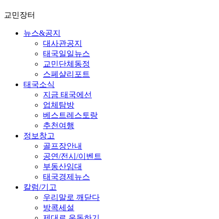
교민장터
뉴스&공지
대사관공지
태국일일뉴스
교민단체동정
스페샬리포트
태국소식
지금 태국에선
업체탐방
베스트레스토랑
추천여행
정보창고
골프장안내
공연/전시/이벤트
부동산임대
태국경제뉴스
칼럼/기고
우리말로 깨닫다
방콕세설
제대로 운동하기