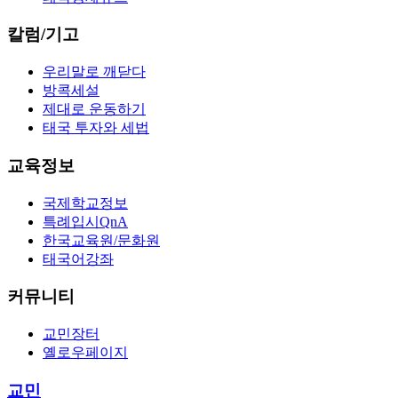
칼럼/기고
우리말로 깨닫다
방콕세설
제대로 운동하기
태국 투자와 세법
교육정보
국제학교정보
특례입시QnA
한국교육원/문화원
태국어강좌
커뮤니티
교민장터
옐로우페이지
교민