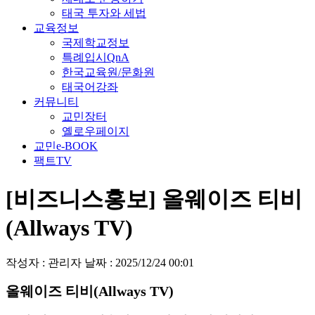
태국 투자와 세법
교육정보
국제학교정보
특례입시QnA
한국교육원/문화원
태국어강좌
커뮤니티
교민장터
옐로우페이지
교민e-BOOK
팩트TV
[비즈니스홍보] 올웨이즈 티비
(Allways TV)
작성자 : 관리자
날짜 : 2025/12/24 00:01
올웨이즈 티비(Allways TV)