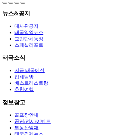
뉴스&공지
대사관공지
태국일일뉴스
교민단체동정
스페샬리포트
태국소식
지금 태국에선
업체탐방
베스트레스토랑
추천여행
정보창고
골프장안내
공연/전시/이벤트
부동산임대
태국경제뉴스