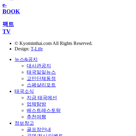
e-
BOOK
팩트
TV
© Kyominthai.com All Rights Reserved.
Design:
T-Life
뉴스&공지
대사관공지
태국일일뉴스
교민단체동정
스페샬리포트
태국소식
지금 태국에선
업체탐방
베스트레스토랑
추천여행
정보창고
골프장안내
공연/전시/이벤트