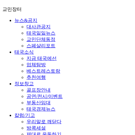
교민장터
뉴스&공지
대사관공지
태국일일뉴스
교민단체동정
스페샬리포트
태국소식
지금 태국에선
업체탐방
베스트레스토랑
추천여행
정보창고
골프장안내
공연/전시/이벤트
부동산임대
태국경제뉴스
칼럼/기고
우리말로 깨닫다
방콕세설
제대로 운동하기