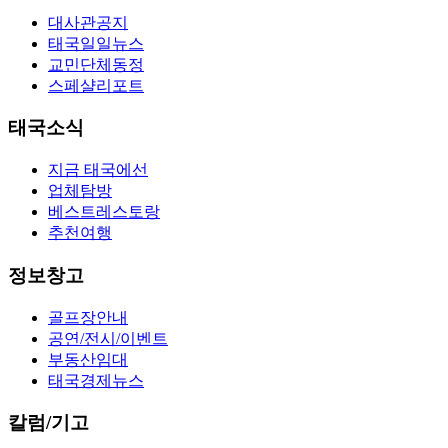
대사관공지
태국일일뉴스
교민단체동정
스페샬리포트
태국소식
지금 태국에선
업체탐방
베스트레스토랑
추천여행
정보창고
골프장안내
공연/전시/이벤트
부동산임대
태국경제뉴스
칼럼/기고