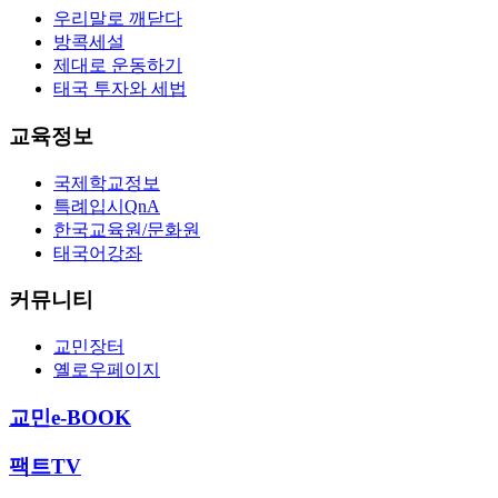
우리말로 깨닫다
방콕세설
제대로 운동하기
태국 투자와 세법
교육정보
국제학교정보
특례입시QnA
한국교육원/문화원
태국어강좌
커뮤니티
교민장터
옐로우페이지
교민e-BOOK
팩트TV