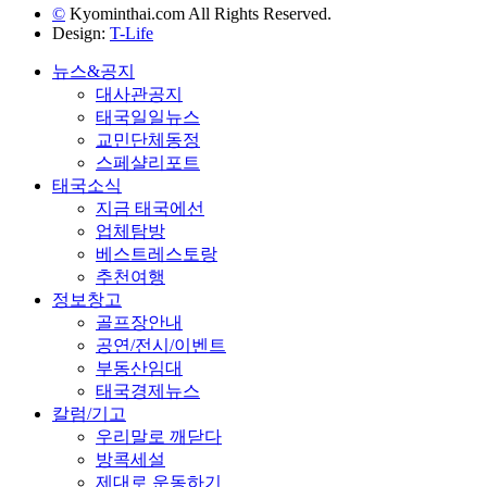
©
Kyominthai.com All Rights Reserved.
Design:
T-Life
뉴스&공지
대사관공지
태국일일뉴스
교민단체동정
스페샬리포트
태국소식
지금 태국에선
업체탐방
베스트레스토랑
추천여행
정보창고
골프장안내
공연/전시/이벤트
부동산임대
태국경제뉴스
칼럼/기고
우리말로 깨닫다
방콕세설
제대로 운동하기