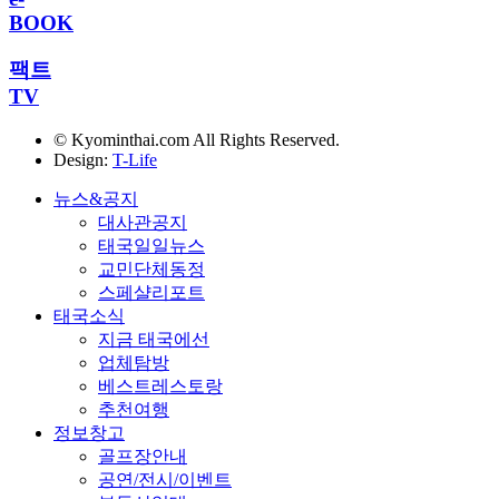
BOOK
팩트
TV
© Kyominthai.com All Rights Reserved.
Design:
T-Life
뉴스&공지
대사관공지
태국일일뉴스
교민단체동정
스페샬리포트
태국소식
지금 태국에선
업체탐방
베스트레스토랑
추천여행
정보창고
골프장안내
공연/전시/이벤트