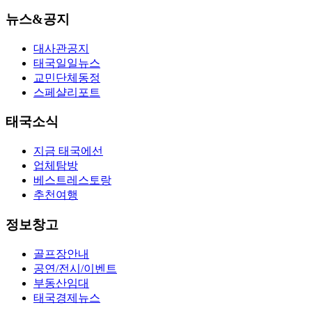
뉴스&공지
대사관공지
태국일일뉴스
교민단체동정
스페샬리포트
태국소식
지금 태국에선
업체탐방
베스트레스토랑
추천여행
정보창고
골프장안내
공연/전시/이벤트
부동산임대
태국경제뉴스