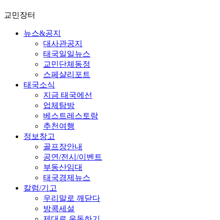
교민장터
뉴스&공지
대사관공지
태국일일뉴스
교민단체동정
스페샬리포트
태국소식
지금 태국에선
업체탐방
베스트레스토랑
추천여행
정보창고
골프장안내
공연/전시/이벤트
부동산임대
태국경제뉴스
칼럼/기고
우리말로 깨닫다
방콕세설
제대로 운동하기