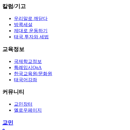
칼럼/기고
우리말로 깨닫다
방콕세설
제대로 운동하기
태국 투자와 세법
교육정보
국제학교정보
특례입시QnA
한국교육원/문화원
태국어강좌
커뮤니티
교민장터
옐로우페이지
교민
e-