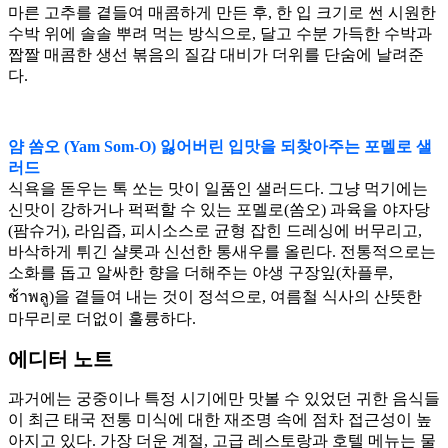
마른 고추를 곁들여 매콤하게 만든 후, 한 입 크기로 썬 시원한
수박 위에 솔솔 뿌려 먹는 방식으로, 달고 수분 가득한 수박과
짭짤 매콤한 생선 볶음의 질감 대비가 더위를 단숨에 날려준
다.
얌 쏨오 (Yam Som-O) 잃어버린 입맛을 되찾아주는 포멜로 샐
러드
식욕을 돋우는 톡 쏘는 맛이 일품인 샐러드다. 그냥 먹기에는
신맛이 강하거나 퍽퍽할 수 있는 포멜로(쏨오) 과육을 야자당
(팜슈거), 라임즙, 피시소스로 균형 잡힌 드레싱에 버무리고,
바삭하게 튀긴 샬롯과 신선한 통새우를 올린다. 전통적으로는
소화를 돕고 알싸한 향을 더해주는 야생 구장잎(차플루,
ช้าพลู)을 곁들여 내는 것이 정석으로, 여름철 식사의 산뜻한
마무리로 더없이 훌륭하다.
에디터 노트
과거에는 궁중이나 특정 시기에만 맛볼 수 있었던 귀한 음식들
이 최근 태국 전통 미식에 대한 재조명 속에 점차 접근성이 높
아지고 있다. 가장 더운 계절, 고급 레스토랑과 호텔 메뉴는 물