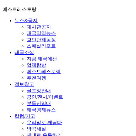
베스트레스토랑
뉴스&공지
대사관공지
태국일일뉴스
교민단체동정
스페샬리포트
태국소식
지금 태국에선
업체탐방
베스트레스토랑
추천여행
정보창고
골프장안내
공연/전시/이벤트
부동산임대
태국경제뉴스
칼럼/기고
우리말로 깨닫다
방콕세설
제대로 운동하기