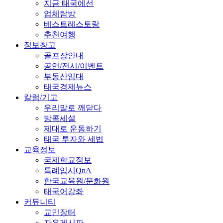
지금 태국에선
업체탐방
베스트레스토랑
추천여행
정보창고
골프장안내
공연/전시/이벤트
부동산임대
태국경제뉴스
칼럼/기고
우리말로 깨닫다
방콕세설
제대로 운동하기
태국 투자와 세법
교육정보
국제학교정보
특례입시QnA
한국교육원/문화원
태국어강좌
커뮤니티
교민장터
자유게시판