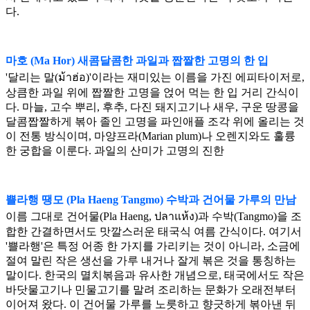
다.
마호 (Ma Hor) 새콤달콤한 과일과 짭짤한 고명의 한 입
'달리는 말(ม้าฮ่อ)'이라는 재미있는 이름을 가진 에피타이저로,
상큼한 과일 위에 짭짤한 고명을 얹어 먹는 한 입 거리 간식이
다. 마늘, 고수 뿌리, 후추, 다진 돼지고기나 새우, 구운 땅콩을
달콤짭짤하게 볶아 졸인 고명을 파인애플 조각 위에 올리는 것
이 전통 방식이며, 마양프라(Marian plum)나 오렌지와도 훌륭
한 궁합을 이룬다. 과일의 산미가 고명의 진한
쁠라행 땡모 (Pla Haeng Tangmo) 수박과 건어물 가루의 만남
이름 그대로 건어물(Pla Haeng, ปลาแห้ง)과 수박(Tangmo)을 조
합한 간결하면서도 맛깔스러운 태국식 여름 간식이다. 여기서
'쁠라행'은 특정 어종 한 가지를 가리키는 것이 아니라, 소금에
절여 말린 작은 생선을 가루 내거나 잘게 볶은 것을 통칭하는
말이다. 한국의 멸치볶음과 유사한 개념으로, 태국에서도 작은
바닷물고기나 민물고기를 말려 조리하는 문화가 오래전부터
이어져 왔다. 이 건어물 가루를 노릇하고 향긋하게 볶아낸 뒤