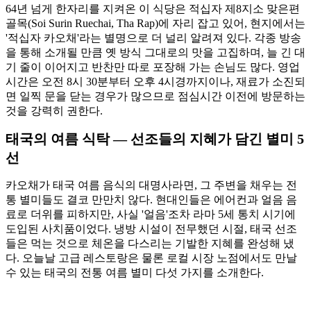
64년 넘게 한자리를 지켜온 이 식당은 적십자 제8지소 맞은편
골목(Soi Surin Ruechai, Tha Rap)에 자리 잡고 있어, 현지에서는
'적십자 카오채'라는 별명으로 더 널리 알려져 있다. 각종 방송
을 통해 소개될 만큼 옛 방식 그대로의 맛을 고집하며, 늘 긴 대
기 줄이 이어지고 반찬만 따로 포장해 가는 손님도 많다. 영업
시간은 오전 8시 30분부터 오후 4시경까지이나, 재료가 소진되
면 일찍 문을 닫는 경우가 많으므로 점심시간 이전에 방문하는
것을 강력히 권한다.
태국의 여름 식탁 — 선조들의 지혜가 담긴 별미 5
선
카오채가 태국 여름 음식의 대명사라면, 그 주변을 채우는 전
통 별미들도 결코 만만치 않다. 현대인들은 에어컨과 얼음 음
료로 더위를 피하지만, 사실 '얼음'조차 라마 5세 통치 시기에
도입된 사치품이었다. 냉방 시설이 전무했던 시절, 태국 선조
들은 먹는 것으로 체온을 다스리는 기발한 지혜를 완성해 냈
다. 오늘날 고급 레스토랑은 물론 로컬 시장 노점에서도 만날
수 있는 태국의 전통 여름 별미 다섯 가지를 소개한다.