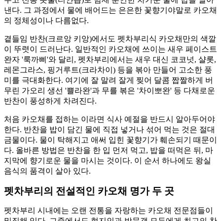
낸다. 그 과정에서 물에 배어드는 은은한 꽃향기야말로 카오채
의 정체성이나 다름없다.
곁들임 반찬(크르앙 키앙)에서도 펫차부리식 카오채만의 색깔
이 뚜렷이 드러난다. 일반적인 카오채에 쓰이는 새우 페이스트
완자 '룩까삐'와 달리, 펫차부리에서는 새우 대신 코코넛, 샬롯,
레몬그라스, 핑거루트(크라차이) 등을 볶아 만들어 고소한 풍
미를 극대화한다. 여기에 잘 말려 잘게 찢어 달콤 짭짤하게 버
무린 가오리 생선 '쁠라완'과 무를 볶은 '차이뽀완' 등 다채로운
반찬이 풍성하게 차려진다.
처음 카오채를 접하는 이라면 식사 예절을 반드시 알아두어야
한다. 반찬을 밥이 담긴 물에 직접 넣거나 섞어 먹는 것은 절대
금물이다. 물이 탁해지고 애써 입힌 꽃향기가 훼손되기 때문이
다. 올바른 방법은 반찬을 한 입 먼저 먹고, 밥을 떠먹은 뒤, 마
지막에 향기로운 물을 마시는 것이다. 이 순서 하나에도 왕실
음식의 품격이 살아 있다.
펫차부리의 전설적인 카오채 명가 두 곳
펫차부리 시내에는 오랜 전통을 자랑하는 카오채 전문점들이
밀집해 있다. 그중에서도 현지인과 방문객 모두에게 최고의 찬