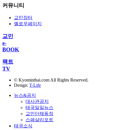
커뮤니티
교민장터
옐로우페이지
교민
e-
BOOK
팩트
TV
© Kyominthai.com All Rights Reserved.
Design:
T-Life
뉴스&공지
대사관공지
태국일일뉴스
교민단체동정
스페샬리포트
태국소식