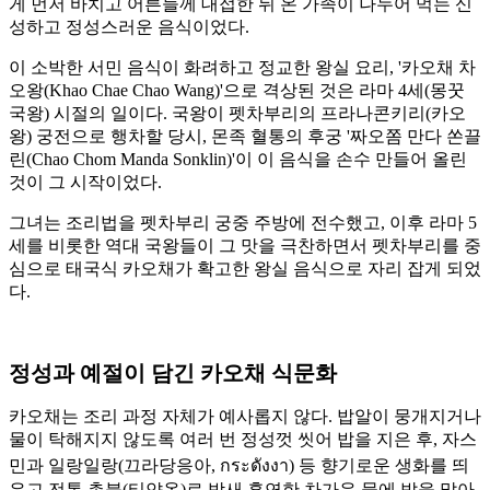
게 먼저 바치고 어른들께 대접한 뒤 온 가족이 나누어 먹는 신
성하고 정성스러운 음식이었다.
이 소박한 서민 음식이 화려하고 정교한 왕실 요리, '카오채 차
오왕(Khao Chae Chao Wang)'으로 격상된 것은 라마 4세(몽꿋
국왕) 시절의 일이다. 국왕이 펫차부리의 프라나콘키리(카오
왕) 궁전으로 행차할 당시, 몬족 혈통의 후궁 '짜오쫌 만다 쏜끌
린(Chao Chom Manda Sonklin)'이 이 음식을 손수 만들어 올린
것이 그 시작이었다.
그녀는 조리법을 펫차부리 궁중 주방에 전수했고, 이후 라마 5
세를 비롯한 역대 국왕들이 그 맛을 극찬하면서 펫차부리를 중
심으로 태국식 카오채가 확고한 왕실 음식으로 자리 잡게 되었
다.
정성과 예절이 담긴 카오채 식문화
카오채는 조리 과정 자체가 예사롭지 않다. 밥알이 뭉개지거나
물이 탁해지지 않도록 여러 번 정성껏 씻어 밥을 지은 후, 자스
민과 일랑일랑(끄라당응아, กระดังงา) 등 향기로운 생화를 띄
우고 전통 촛불(티얀옵)로 밤새 훈연한 차가운 물에 밥을 말아