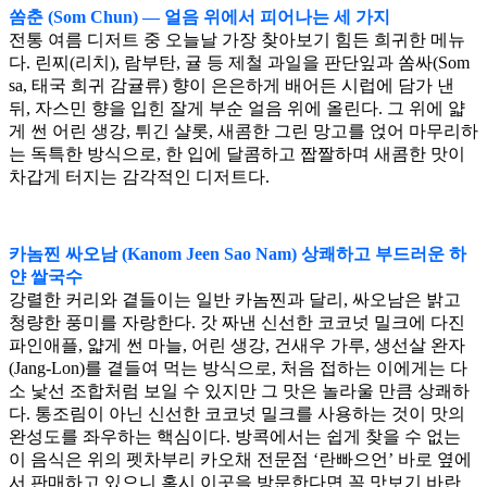
쏨춘 (Som Chun) — 얼음 위에서 피어나는 세 가지
전통 여름 디저트 중 오늘날 가장 찾아보기 힘든 희귀한 메뉴
다. 린찌(리치), 람부탄, 귤 등 제철 과일을 판단잎과 쏨싸(Som
sa, 태국 희귀 감귤류) 향이 은은하게 배어든 시럽에 담가 낸
뒤, 자스민 향을 입힌 잘게 부순 얼음 위에 올린다. 그 위에 얇
게 썬 어린 생강, 튀긴 샬롯, 새콤한 그린 망고를 얹어 마무리하
는 독특한 방식으로, 한 입에 달콤하고 짭짤하며 새콤한 맛이
차갑게 터지는 감각적인 디저트다.
카놈찐 싸오남 (Kanom Jeen Sao Nam) 상쾌하고 부드러운 하
얀 쌀국수
강렬한 커리와 곁들이는 일반 카놈찐과 달리, 싸오남은 밝고
청량한 풍미를 자랑한다. 갓 짜낸 신선한 코코넛 밀크에 다진
파인애플, 얇게 썬 마늘, 어린 생강, 건새우 가루, 생선살 완자
(Jang-Lon)를 곁들여 먹는 방식으로, 처음 접하는 이에게는 다
소 낯선 조합처럼 보일 수 있지만 그 맛은 놀라울 만큼 상쾌하
다. 통조림이 아닌 신선한 코코넛 밀크를 사용하는 것이 맛의
완성도를 좌우하는 핵심이다. 방콕에서는 쉽게 찾을 수 없는
이 음식은 위의 펫차부리 카오채 전문점 ‘란빠으언’ 바로 옆에
서 판매하고 있으니 혹시 이곳을 방문한다면 꼭 맛보기 바란