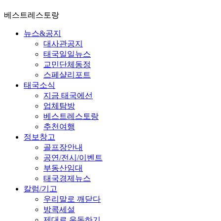
베스트레스토랑
뉴스&공지
대사관공지
태국일일뉴스
교민단체동정
스페샬리포트
태국소식
지금 태국에선
업체탐방
베스트레스토랑
추천여행
정보창고
골프장안내
공연/전시/이벤트
부동산임대
태국경제뉴스
칼럼/기고
우리말로 깨닫다
방콕세설
제대로 운동하기