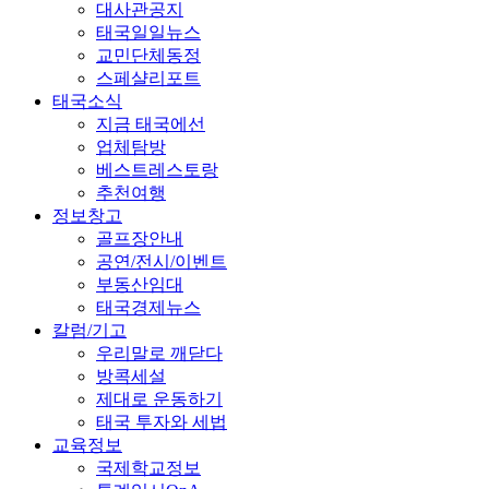
대사관공지
태국일일뉴스
교민단체동정
스페샬리포트
태국소식
지금 태국에선
업체탐방
베스트레스토랑
추천여행
정보창고
골프장안내
공연/전시/이벤트
부동산임대
태국경제뉴스
칼럼/기고
우리말로 깨닫다
방콕세설
제대로 운동하기
태국 투자와 세법
교육정보
국제학교정보