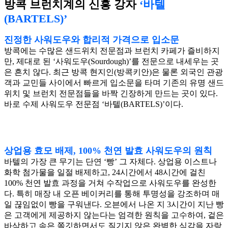
방콕 브런치계의 신흥 강자
‘바텔
(BARTELS)’
진정한 사워도우와 합리적 가격으로 입소문
방콕에는 수많은 샌드위치 전문점과 브런치 카페가 즐비하지
만, 제대로 된 ‘사워도우(Sourdough)’를 전문으로 내세우는 곳
은 흔치 않다. 최근 방콕 현지인(방콕키안)은 물론 외국인 관광
객과 교민들 사이에서 빠르게 입소문을 타며 기존의 유명 샌드
위치 및 브런치 전문점들을 바짝 긴장하게 만드는 곳이 있다.
바로 수제 사워도우 전문점 ‘바텔(BARTELS)’이다.
상업용 효모 배제, 100% 천연 발효 사워도우의 원칙
바텔의 가장 큰 무기는 단연 ‘빵’ 그 자체다. 상업용 이스트나
화학 첨가물을 일절 배제하고, 24시간에서 48시간에 걸친
100% 천연 발효 과정을 거쳐 수작업으로 사워도우를 완성한
다. 특히 매장 내 오픈 베이커리를 통해 투명성을 강조하며 매
일 끊임없이 빵을 구워낸다. 오븐에서 나온 지 3시간이 지난 빵
은 고객에게 제공하지 않는다는 엄격한 원칙을 고수하여, 겉은
바삭하고 속은 쫄깃하면서도 질기지 않은 완벽한 식감을 자랑