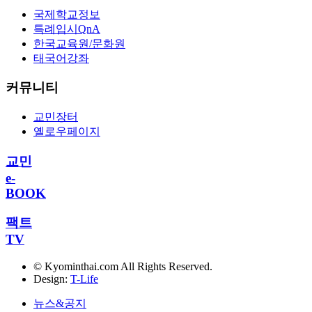
국제학교정보
특례입시QnA
한국교육원/문화원
태국어강좌
커뮤니티
교민장터
옐로우페이지
교민
e-
BOOK
팩트
TV
© Kyominthai.com All Rights Reserved.
Design:
T-Life
뉴스&공지