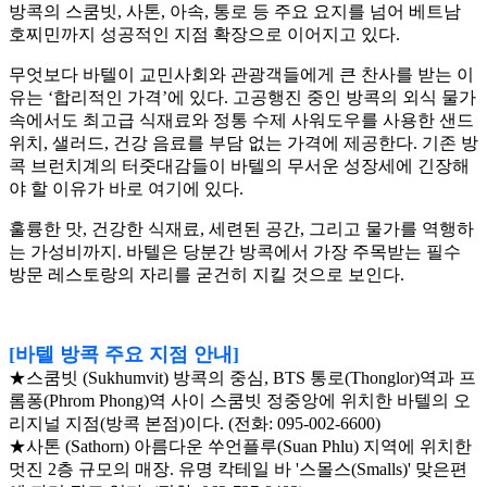
방콕의 스쿰빗, 사톤, 아속, 통로 등 주요 요지를 넘어 베트남
호찌민까지 성공적인 지점 확장으로 이어지고 있다.
무엇보다 바텔이 교민사회와 관광객들에게 큰 찬사를 받는 이
유는 ‘합리적인 가격’에 있다. 고공행진 중인 방콕의 외식 물가
속에서도 최고급 식재료와 정통 수제 사워도우를 사용한 샌드
위치, 샐러드, 건강 음료를 부담 없는 가격에 제공한다. 기존 방
콕 브런치계의 터줏대감들이 바텔의 무서운 성장세에 긴장해
야 할 이유가 바로 여기에 있다.
훌륭한 맛, 건강한 식재료, 세련된 공간, 그리고 물가를 역행하
는 가성비까지. 바텔은 당분간 방콕에서 가장 주목받는 필수
방문 레스토랑의 자리를 굳건히 지킬 것으로 보인다.
[바텔 방콕 주요 지점 안내]
★스쿰빗 (Sukhumvit) 방콕의 중심, BTS 통로(Thonglor)역과 프
롬퐁(Phrom Phong)역 사이 스쿰빗 정중앙에 위치한 바텔의 오
리지널 지점(방콕 본점)이다. (전화: 095-002-6600)
★사톤 (Sathorn) 아름다운 쑤언플루(Suan Phlu) 지역에 위치한
멋진 2층 규모의 매장. 유명 칵테일 바 '스몰스(Smalls)' 맞은편