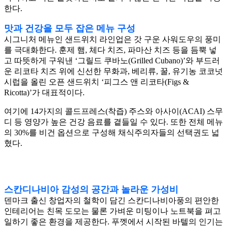
한다.
맛과 건강을 모두 잡은 메뉴 구성
시그니처 메뉴인 샌드위치 라인업은 갓 구운 사워도우의 풍미
를 극대화한다. 훈제 햄, 체다 치즈, 파마산 치즈 등을 듬뿍 넣
고 따뜻하게 구워낸 ‘그릴드 쿠바노(Grilled Cubano)’와 부드러
운 리코타 치즈 위에 신선한 무화과, 베리류, 꿀, 유기농 코코넛
시럽을 올린 오픈 샌드위치 ‘피그스 앤 리코타(Figs &
Ricotta)’가 대표적이다.
여기에 14가지의 콜드프레스(착즙) 주스와 아사이(ACAI) 스무
디 등 영양가 높은 건강 음료를 곁들일 수 있다. 또한 전체 메뉴
의 30%를 비건 옵션으로 구성해 채식주의자들의 선택권도 넓
혔다.
스칸디나비아 감성의 공간과 놀라운 가성비
덴마크 출신 창업자의 철학이 담긴 스칸디나비아풍의 편안한
인테리어는 친목 도모는 물론 가벼운 미팅이나 노트북을 펴고
일하기 좋은 환경을 제공한다. 푸껫에서 시작된 바텔의 인기는