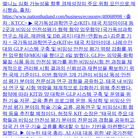
엘니뇨 심화 가능성을 향후 경제성장의 주요 위험 요인으로 제
시했습. 출처:
https://www.nationthailand.com/business/economy/40068998 <출
처 : KTCC> ▶ 국가독성과학연구소(KIT), 태국 치앙마이대 등
2곳과 비임상 안전성평가 협력 협약 업무협약 [국가독성과학
연구소 제공. 재판매 및 DB 금지] (대전=연합뉴스) 김준호 기
자 = 국가독성과학연구소(KIT)는 태국 치앙마이대, 나레수안
대와 GLP 시스템 구축 및 비임상 안전성 평가 역량 강화를 위
한 업무협약(MOU)을 했다고 4일 밝혔다. GLP는 의약품·화학
물질·식품 등의 안전성 평가를 위한 비임상시험 전 과정을 체
계적으로 관리해 시험 결과의 신뢰성과 재현성을 확보하기 위
한 국제 기준이다. 이번 협약은 3개 기관이 비임상 독성·안전
성 평가 분야의 전문성과 연구 경험을 공유하고, 태국 내 비임
상 연구 및 시험 역량을 체계적으로 강화하기 위해 추진됐다.
협약에 따라 KIT와 양 대학은 GLP 시스템 구축 및 운영을 위
한 기술 자문, 교육·훈련 프로그램 운영, 독성학 및 비임상 안
전성 평가 분야의 학술·기술 교류, 공동연구 및 비임상시험 협
력 등을 추진할 예정이다. 허정두 KIT 소장은 "태국의 주요 대
학들과 비임상 안전성 평가 분야의 전문성과 경험을 공유하고,
양국 간 연구·기술 교류를 확대할 수 있는 기반을 마련했다"고
말했다. ▶ 아누틴 태국 총리, AI 시대 대응 위한 '4P 국가전략'