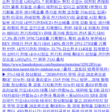
소한 것으로 나타났다. * 위원회는 현지 수요는 여전히 존재하
지만 물류 차질로 수출이 제한되고 있다고 설명함 (분쟁이 장
기화될 경우 생산목표를 추가로 하향 조정할 가능성도 있음)
또한 미국의 관세정책, 중국 전기차(EV)의 글로벌 시장 확대,
일부 국가의 내연기관차(ICE) 탄소배출 규제 강화 등도 생산목
표 하향의 주요 요인으로 지목됐다. 한편, 태국 내 자동차 판매
는 배터리 전기차(BEV) 판매 증가에 힘입어 전년 동기 대비
17.3% 증가한 5만8,724대를 기록했다. 특히 승용차 부문에서
BEV 판매가 전년 동기 대비 140% 증가한 2만2,275대를 기록
한 반면, 내연기관차 판매는 33.7% 감소한 8,114대로 집계됐으
며 상반기 전체 내수시장도 전기차 판매 확대가 성장을 견인한
것으로 나타났다. ** 원문 기사 출처
https://www.bangkokpost.com/business/motoring/3291285/car-
production-target-hit-by-mideast-war <출처 : 코트라 방콕무역관>
▶ 인니·태국 정상회담…"2030년까지 무역 규모 28조원으로
확대" 아누틴, 태국 총리로는 15년 만에 인니 방문…경제 협력
강화 정상회담 후 공동 기자회견한 아누틴 태국 총리(왼쪽)와
프라보워 인도네시아 대통 [AP=연합뉴스. 재판매 및 DB 금지]
(자카르타=연합뉴스) 손현규 특파원 = 동남아시아 양대 경제
강국인 인도네시아와 태국이 정상회담을 열고 2030년까지 양
국 무역 규모를 28조원으로 확대하는 등 경제 협력을 강화하기
로 했다. 4일(현지시간) 자카르타글로브 등에 따르면 프라보워