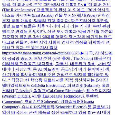
방콕, 더 리버사이드'로 재탄생시킬 계획이다. ■ '더 리버 저니
(The River Journey)' 프로젝트의 완성 이 외에도 130년 역사의
이스트 아시아틱(East Asiatic) 건물 부지와 펩시(Pepsi) 선착장
부지 등의 개발이 맞물려 진행 중이다. 짜오프라야강 양안의
개발 프로젝트들은 향후 '더 리버 저니'라는 거대한 수변 관광
벨트로 연결될 전망이다. 신규 도시계획과 맞물린 대형 자본의
집중적인 유입은 강변 일대를 영국의 템스강과 비견되는 랜드
마크로 만들며, 주변 지역 사회의 경제적 성장을 강력하게 견
인하고 있다. ** 원문 기사 출처
https://www.thansettakij.com/real-estate/665673 ▶ 태국, AI 하드웨
어 공급망 중심지 도약 추진 (사진출처 : The Nation) 태국은 데
이터센터 전력공급·냉각장비, 광통신, 네트워크 장비, 서버 및
데이터 저장장치 등 AI 하드웨어 공급망의 여러 분야에서 생
산 기반을 확보하며 역내 주요 거점으로 입지를 확대하고 있
다. * 최첨단 AI 학습용 프로세서를 직접 생산하지는 않지만
델타일렉트로닉스(Delta Electronics), 파브리넷(Fabrinet), 셀레
스티카(Celestica), 칼컴프(Cal-Comp Electronics), 웨스턴디지털
(Western Digital), 씨게이트(Seagate Technology), 루멘텀
(Lumentum), 코히런트(Coherent), 콴타컴퓨터(Quanta
Computer), 슈나이더일렉트릭(Schneider Electric) 등 글로벌 기
업이 태국에서 관련 제품을 생산·조립하고 있음 최근 AI 데이