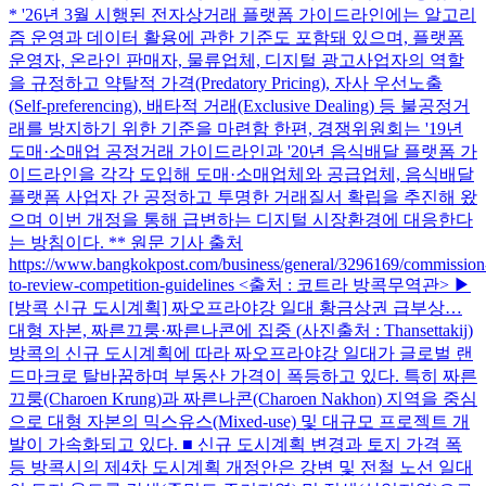
* '26년 3월 시행된 전자상거래 플랫폼 가이드라인에는 알고리
즘 운영과 데이터 활용에 관한 기준도 포함돼 있으며, 플랫폼
운영자, 온라인 판매자, 물류업체, 디지털 광고사업자의 역할
을 규정하고 약탈적 가격(Predatory Pricing), 자사 우선노출
(Self-preferencing), 배타적 거래(Exclusive Dealing) 등 불공정거
래를 방지하기 위한 기준을 마련함 한편, 경쟁위원회는 '19년
도매·소매업 공정거래 가이드라인과 '20년 음식배달 플랫폼 가
이드라인을 각각 도입해 도매·소매업체와 공급업체, 음식배달
플랫폼 사업자 간 공정하고 투명한 거래질서 확립을 추진해 왔
으며 이번 개정을 통해 급변하는 디지털 시장환경에 대응한다
는 방침이다. ** 원문 기사 출처
https://www.bangkokpost.com/business/general/3296169/commission
to-review-competition-guidelines <출처 : 코트라 방콕무역관> ▶
[방콕 신규 도시계획] 짜오프라야강 일대 황금상권 급부상…
대형 자본, 짜른끄룽·짜른나콘에 집중 (사진출처 : Thansettakij)
방콕의 신규 도시계획에 따라 짜오프라야강 일대가 글로벌 랜
드마크로 탈바꿈하며 부동산 가격이 폭등하고 있다. 특히 짜른
끄룽(Charoen Krung)과 짜른나콘(Charoen Nakhon) 지역을 중심
으로 대형 자본의 믹스유스(Mixed-use) 및 대규모 프로젝트 개
발이 가속화되고 있다. ■ 신규 도시계획 변경과 토지 가격 폭
등 방콕시의 제4차 도시계획 개정안은 강변 및 전철 노선 일대