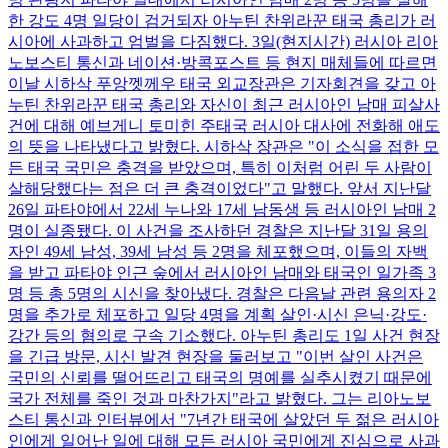
한 강도 4명 일당이 검거되자 아누틴 찬위라꾼 태국 총리가 러
시아에 사과하고 엄벌을 다짐했다. 3일(현지시간) 러시아 리아
노보스티 통신과 네이션·방콕포스트 등 현지 매체들에 따르면
이날 시하삭 푸앙껫께우 태국 외교장관은 기자회견을 갖고 아
누틴 찬위라꾼 태국 총리와 자신이 최근 러시아인 남매 피살사
건에 대해 예브게니 토미힌 주태국 러시아 대사에 전화해 애도
의 뜻을 나타냈다고 밝혔다. 시하삭 장관은 "이 소식을 접한 모
든 태국 국민은 충격을 받았으며, 특히 이처럼 어린 두 사람이
살해당했다는 점은 더 큰 충격이었다"고 말했다. 앞서 지난달
26일 파타야에서 22세 누나와 17세 남동생 등 러시아인 남매 2
명이 실종됐다. 이 사건을 조사하던 경찰은 지난달 31일 용의
자인 49세 남성, 39세 남성 등 2명을 체포했으며, 이들의 자백
을 받고 파타야 인근 숲에서 러시아인 남매와 태국인 일가족 3
명 등 총 5명의 시신을 찾아냈다. 경찰은 다음날 관련 용의자 2
명을 추가로 체포하고 일당 4명을 계획 살인·시신 은닉·강도·
강간 등의 혐의로 구속 기소했다. 아누틴 총리도 1일 사건 현장
을 긴급 방문, 시신 발견 현장을 둘러보고 "이번 살인 사건은
국민의 신뢰를 떨어뜨리고 태국의 명예를 실추시켰기 때문에
국가 전체를 죽인 것과 마찬가지"라고 밝혔다. 그는 리아노보
스티 통신과 인터뷰에서 "7년간 태국에 살았던 두 젊은 러시아
인에게 일어난 일에 대해 모든 러시아 국민에게 진심으로 사과