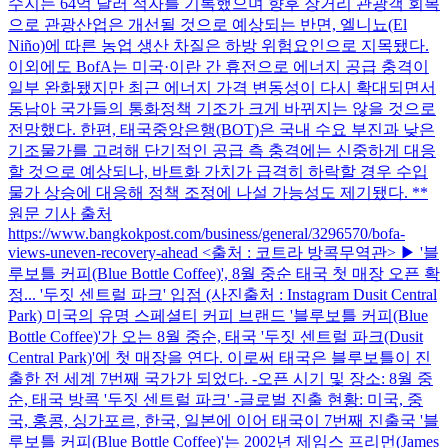
수지는 64억 달러 적자를 기록했으며 향후 장거리 관광객 회복
으로 관광산업은 개선될 것으로 예상되는 반면, 엘니뇨(El
Niño)에 따른 농업 생산 차질은 하방 위험요인으로 지목됐다.
이외에도 BofA는 미국·이란 간 휴전으로 에너지 공급 충격이
일부 완화됐지만 최근 에너지 가격 변동성이 다시 확대되면서
동남아 국가들의 통화정책 기조가 크게 바뀌지는 않을 것으로
전망했다. 한편, 태국중앙은행(BOT)은 국내 수요 부진과 낮은
기조물가를 고려해 단기적인 공급 측 충격에는 신중하게 대응
할 것으로 예상되나, 바트화 가치가 급격히 하락할 경우 수입
물가 상승에 대응해 정책 조정에 나설 가능성도 제기됐다. **
원문 기사 출처
https://www.bangkokpost.com/business/general/3296570/bofa-
views-uneven-recovery-ahead <출처 : 코트라 방콕무역관> ▶ '블
루보틀 커피(Blue Bottle Coffee)', 8월 중순 태국 첫 매장 오픈 확
정... '두짓 센트럴 파크' 입점 (사진출처 : Instagram Dusit Central
Park) 미국의 유명 스페셜티 커피 브랜드 '블루보틀 커피(Blue
Bottle Coffee)'가 오는 8월 중순, 태국 '두짓 센트럴 파크(Dusit
Central Park)'에 첫 매장을 연다. 이로써 태국은 블루보틀이 진
출한 전 세계 7번째 국가가 되었다. -오픈 시기 및 장소: 8월 중
순, 태국 방콕 '두짓 센트럴 파크' -글로벌 진출 현황: 미국, 중
국, 홍콩, 싱가포르, 한국, 일본에 이어 태국이 7번째 진출국 '블
루보틀 커피(Blue Bottle Coffee)'는 2002년 제임스 프리먼(James