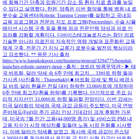
에 회복기간 단축과 입원기간 감소 등 환자 치료 효과를 높일
수 있다고 설명했다. 한편, 양측은 이번 협약을 통해 병원 내 로
봇수술 교육센터(Robotic Training Centre)를 설립하고 국내외
교육 프로그램과 전문의 지도 프로그램(Proctorship), 수술 시뮬
레이션 시스템 구축 등을 통해 외과 전문인력 양성과 의료 인
프라를 강화할 계획이다. 디바이스테크놀로지스는 첨단 의료
기술뿐 아니라 의료진의 지속적인 역량 개발과 표준화된 교육
체계 구축, 전문가 간 지식 교류가 로봇수술 발전의 핵심이라
고 강조했다. ** 원문 기사 출처
https://www.bangkokpost.com/business/general/3294775/hospital-
launches-robotic-surgery-tieup <출처 : 코트라 방콕무역관> ▶ 태
국 바트화, 달러 약세 속 6주 만에 최고치… 33바트 하향 돌파
가시권 (사진출처 : Thansettakij) ■ 바트화 강세 및 핵심 배경 6
일 바트·달러 환율은 전일 대비 하락한 33.06바트에 개장하며
6주 만에 최고치(환율 하락)를 기록했다. 단기적으로 주요 심
리적 지지선인 33.00바트 하향 돌파할 전망이다. 이번 강세는
미국 달러화의 약세와 국제 금값 급등이 주도했다. 미국 연방
준비제도(Fed)의 추가 금리 인상 기대감이 크게 후퇴한 가운
데, 미국의 7월 민간 고용(44,000명 증가) 및 서비스업 PMI 내
고용 지수가 시장 예상치를 밑돌며 노동 시장 둔화를 시사했
다. 이에 달러가 약세를 보였고, 동시에 국제 금값이 온스당
4,300달러를 돌파하면서 유입된 금 차익 실현 자금이 바트화