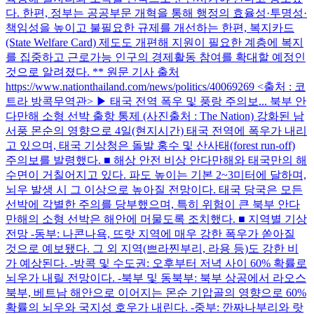
다. 한편, 정부는 공공부문 개혁을 통해 행정의 효율성·투명성·
책임성을 높이고 불필요한 규제를 개선하는 한편, 복지카드
(State Welfare Card) 제도도 개편해 지원이 필요한 계층에 복지
를 집중하고 근로가능 인구의 경제활동 참여를 확대할 예정인
것으로 알려졌다. ** 원문 기사 출처
https://www.nationthailand.com/news/politics/40069269 <출처 : 코
트라 방콕무역관> ▶ 태국 전역 폭우 및 풍랑 주의보... 북부 안
다만해 소형 선박 출항 통제 (사진출처 : The Nation) 강화된 남
서풍 몬순의 영향으로 4일(현지시간) 태국 전역에 폭우가 내리
고 있으며, 태국 기상청은 돌발 홍수 및 산사태(forest run-off)
주의보를 발령했다. ■ 해상 안전 비상 안다만해와 태국만의 해
수면이 거칠어지고 있다. 파도 높이는 기본 2~3미터에 달하며,
뇌우 발생 시 그 이상으로 높아질 전망이다. 태국 당국은 모든
선박에 각별한 주의를 당부했으며, 특히 위험이 큰 북부 안다
만해의 소형 선박은 해안에 머물도록 조치했다. ■ 지역별 기상
전망 -동부: 나콘나욕, 뜨랏 지역에 매우 강한 폭우가 쏟아질
것으로 예보됐다. 그 외 지역(쁘라찐부리, 라용 등)도 강한 비
가 예상된다. -방콕 및 수도권: 오후부터 저녁 사이 60% 확률로
뇌우가 내릴 전망이다. -북부 및 동북부: 북부 상공에서 라오스
북부, 베트남 해안으로 이어지는 몬순 기압골의 영향으로 60%
확률의 뇌우와 국지성 호우가 내린다. -중부: 깐짜나부리와 랏