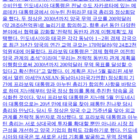
수비안토 인도네시아 대통령은 전날 수도 자카르타에 있는 메
르데카 대통령궁에서 아누틴 찬위라꾼 태국 총리와 정상회담
을 했다. 두 정상은 2030년까지 양국 무역 규모를 200억달러
(약 28조6천억원)로 늘리기로 합의하고, 향후 4년 동안 다양한
분야에서 협력을 강화할 '전략적 동반자 관계 이행계획'도 채
택했다. 인도네시아와 태국은 각각 동남아 1∼2위 경제 강국으
로 최근 3년간 양국의 연간 교역 규모는 170억달러(약 24조2천
억원)대에 머물렀다. 프라보워 대통령은 "경제 협력은 여전히
양국 관계의 초석"이라며 "우리는 전략적 동반자 관계 계획을
이행함으로써 2030년까지 200억달러 무역 목표를 달성할 수
있다고 확신한다"고 말했다. 이 계획은 지난 5월 필리핀 세부
에서 열린 아세안(ASEAN·동남아시아국가연합) 정상회의 기
간에 프라보워 대통령과 아누틴 총리가 합의한 사항을 바탕으
로 하며 지난해부터 양국 정상 협의를 통해 추진한 약속을 공
식화한 것이다. 앞서 프라보워 대통령은 지난해 5월 인도네시
아 대통령으로는 20년 만에 태국을 찾아 패통탄 친나왓 당시
총리와 만났다. 당시 두 정상은 양국 수교 75주년을 맞아 외교
관계를 전략적 동반자로 격상했다. 또 프라보워 대통령과 아누
틴 총리는 서로 상대국에 투자를 확대할 뿐만 아니라 시장 접
근성을 개선하고 양국 기업의 협력도 강화하기로 했다. 인도네
시아와 태국은 또 새로운 사업 기회를 발굴하고 무역 장벽을