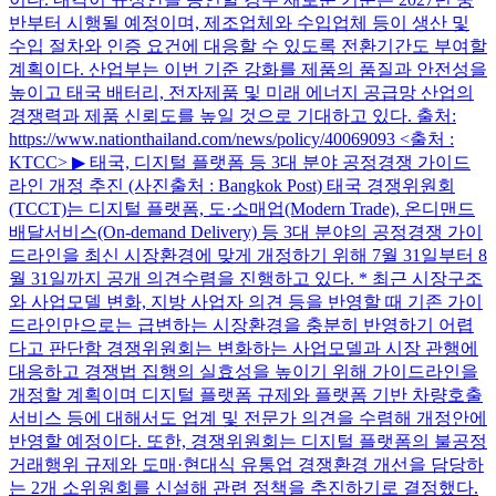
반부터 시행될 예정이며, 제조업체와 수입업체 등이 생산 및
수입 절차와 인증 요건에 대응할 수 있도록 전환기간도 부여할
계획이다. 산업부는 이번 기준 강화를 제품의 품질과 안전성을
높이고 태국 배터리, 전자제품 및 미래 에너지 공급망 산업의
경쟁력과 제품 신뢰도를 높일 것으로 기대하고 있다. 출처:
https://www.nationthailand.com/news/policy/40069093 <출처 :
KTCC> ▶ 태국, 디지털 플랫폼 등 3대 분야 공정경쟁 가이드
라인 개정 추진 (사진출처 : Bangkok Post) 태국 경쟁위원회
(TCCT)는 디지털 플랫폼, 도·소매업(Modern Trade), 온디맨드
배달서비스(On-demand Delivery) 등 3대 분야의 공정경쟁 가이
드라인을 최신 시장환경에 맞게 개정하기 위해 7월 31일부터 8
월 31일까지 공개 의견수렴을 진행하고 있다. * 최근 시장구조
와 사업모델 변화, 지방 사업자 의견 등을 반영할 때 기존 가이
드라인만으로는 급변하는 시장환경을 충분히 반영하기 어렵
다고 판단함 경쟁위원회는 변화하는 사업모델과 시장 관행에
대응하고 경쟁법 집행의 실효성을 높이기 위해 가이드라인을
개정할 계획이며 디지털 플랫폼 규제와 플랫폼 기반 차량호출
서비스 등에 대해서도 업계 및 전문가 의견을 수렴해 개정안에
반영할 예정이다. 또한, 경쟁위원회는 디지털 플랫폼의 불공정
거래행위 규제와 도매·현대식 유통업 경쟁환경 개선을 담당하
는 2개 소위원회를 신설해 관련 정책을 추진하기로 결정했다.