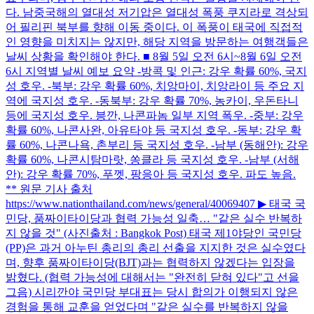
다. 남중국해의 열대성 저기압은 열대성 폭풍 쿠지라로 격상되
어 필리핀 북부를 향해 이동 중이다. 이 폭풍이 태국에 직접적
인 영향을 미치지는 않지만, 해당 지역을 방문하는 여행객들은
날씨 상황을 확인해야 한다. ■ 8월 5일 오전 6시~8월 6일 오전
6시 지역별 날씨 예보 요약 -방콕 및 인근: 강우 확률 60%, 국지
성 호우. -북부: 강우 확률 60%, 치앙마이, 치앙라이 등 주요 지
역에 국지성 호우. -동북부: 강우 확률 70%, 농카이, 우돈타니
등에 국지성 호우. 븡깐, 나콘파놈 일부 지역 폭우. -중부: 강우
확률 60%, 나콘사완, 아유타야 등 국지성 호우. -동부: 강우 확
률 60%, 나콘나욕, 촌부리 등 국지성 호우. -남부 (동해안): 강우
확률 60%, 나콘시탐마랏, 쏭클라 등 국지성 호우. -남부 (서해
안): 강우 확률 70%, 푸껫, 팡응아 등 국지성 호우. 파도 높음.
** 원문 기사 출처
https://www.nationthailand.com/news/general/40069407 ▶ 태국 국
민당, 품짜이타이당과 협력 가능성 일축… "같은 실수 반복하
지 않을 것" (사진출처 : Bangkok Post) 태국 제1야당인 국민당
(PP)은 과거 아누틴 총리의 총리 선출을 지지한 것은 실수였다
며, 향후 품짜이타이당(BJT)과는 협력하지 않겠다는 입장을
밝혔다. (협력 가능성에 대해서는 "완전히 닫혀 있다"고 선을
그음) 시리깐야 국민당 부대표는 당시 합의가 이행되지 않은
경험을 통해 교훈을 얻었다며 "같은 실수를 반복하지 않을