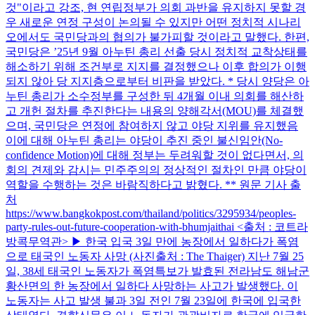
것"이라고 강조, 현 연립정부가 의회 과반을 유지하지 못할 경
우 새로운 연정 구성이 논의될 수 있지만 어떤 정치적 시나리
오에서도 국민당과의 협의가 불가피할 것이라고 말했다. 한편,
국민당은 ’25년 9월 아누틴 총리 선출 당시 정치적 교착상태를
해소하기 위해 조건부로 지지를 결정했으나 이후 합의가 이행
되지 않아 당 지지층으로부터 비판을 받았다. * 당시 양당은 아
누틴 총리가 소수정부를 구성한 뒤 4개월 이내 의회를 해산하
고 개헌 절차를 추진한다는 내용의 양해각서(MOU)를 체결했
으며, 국민당은 연정에 참여하지 않고 야당 지위를 유지했음
이에 대해 아누틴 총리는 야당이 추진 중인 불신임안(No-
confidence Motion)에 대해 정부는 두려워할 것이 없다면서, 의
회의 견제와 감시는 민주주의의 정상적인 절차인 만큼 야당이
역할을 수행하는 것은 바람직하다고 밝혔다. ** 원문 기사 출
처
https://www.bangkokpost.com/thailand/politics/3295934/peoples-
party-rules-out-future-cooperation-with-bhumjaithai <출처 : 코트라
방콕무역관> ▶ 한국 입국 3일 만에 농장에서 일하다가 폭염
으로 태국인 노동자 사망 (사진출처 : The Thaiger) 지난 7월 25
일, 38세 태국인 노동자가 폭염특보가 발효된 전라남도 해남군
황산면의 한 농장에서 일하다 사망하는 사고가 발생했다. 이
노동자는 사고 발생 불과 3일 전인 7월 23일에 한국에 입국한