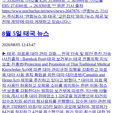
→ 35.62바트 -가소홀 E20: 31.69바트 → 30.99바트 -가소홀
E85: 27.63바트 → 26.93바트 ** 원문 기사 출처
https://www.prachachat.net/news/news-2047876 <연합뉴스 기사
는 주식회사 ‘연합뉴스’와 태국 ’교민잡지’와의 [뉴스 제공 및
전재 계약]에 따라 게재하고 있습니다.>
8월 5일 태국 뉴스
2026/08/05 12:43:47
▶ 태국, 의료용 대마 관리 강화… 전국 단속 및 법안 추진 가속
(사진출처 : Bangkok Post) 태국 보건부는 태국 전통의학 지식
보호·진흥법(Protection and Promotion of Thai Traditional Medical
Knowledge Act)에 따른 대마 관리규정 집행을 강화하고 의료
용 대마 사용 원칙 확립을 위한 대마·대마초법(Cannabis and
Hemp Act) 제정을 추진하고 있다고 밝혔다. * 대마의 의료 목
적 사용만 허용하고 오락용 소비를 방지하는 한편 아동·청소
년 보호를 강화한다는 방침임 보건부에 따르면, 지난해 10월
단속 개시 이후 대마 판매업소 1,326곳을 점검했으며 83건의
압수조치와 40건의 형사절차를 진행했다. 압수된 대마 관련 제
품은 1억900만 바트(약 325만 달러) 규모에 달하며, 영업허가
84건을 정지하고 4건을 취소했으며, 허가 정지·취소에 대한 39