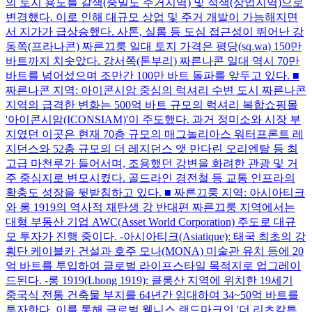
의 토지 용도를 갈색(중밀도 주거지역) 및 적색(상업지역)으로
변경했다. 이로 인해 대규모 상업 및 주거 개발이 가능해지면
서 지가가 급상승했다. 사톤, 실롬 등 도심 접근성이 뛰어난 강
동쪽(프라나콘) 짜른끄룽 일대 토지 가격은 평당(sq.wa) 150만
바트까지 치솟았다. 강서쪽(톤부리) 짜른나콘 일대 역시 70만
바트를 넘어섰으며 조만간 100만 바트 돌파를 앞두고 있다. ■
짜른나콘 지역: 아이콘시암 중심의 럭셔리 수변 도시 짜른나콘
지역의 급격한 변화는 500억 바트 규모의 럭셔리 복합쇼핑몰
'아이콘시암(ICONSIAM)'이 주도했다. 과거 정미소와 시장 부
지였던 이곳은 현재 70층 규모의 매그놀리아스 워터프론트 레
지던스와 52층 규모의 더 레지던스 앳 만다린 오리엔탈 등 최
고급 마천루가 들어서며, 조용했던 강변을 화려한 관광 및 거
주 중심지로 변모시켰다. 골드라인 경전철 등 교통 인프라의
확충도 성장을 뒷받침하고 있다. ■ 짜른끄룽 지역: 아시아티크
와 롱 1919의 역사적 재탄생 강 반대편 짜른끄룽 지역에서는
대형 부동산 기업 AWC(Asset World Corporation) 주도로 대규
모 투자가 진행 중이다. -아시아티크(Asiatique): 태국 최초의 강
횡단 케이블카 건설과 호주 모나(MONA) 미술관 유치 등에 20
억 바트를 투입하여 글로벌 라이프스타일 목적지로 업그레이
드된다. -롱 1919(Lhong 1919): 클롱산 지역에 위치한 19세기
중국식 전통 건축물 부지를 64년간 임대하여 34~50억 바트를
투자한다. 이를 통해 글로벌 웰니스 랜드마크인 '더 리츠칼튼