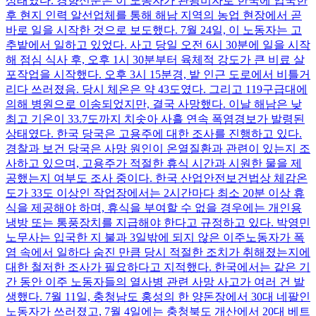
상태였다. 경향신문은 이 노동자가 관광비자로 한국에 입국한
후 현지 인력 알선업체를 통해 해남 지역의 농업 현장에서 곧
바로 일을 시작한 것으로 보도했다. 7월 24일, 이 노동자는 고
추밭에서 일하고 있었다. 사고 당일 오전 6시 30분에 일을 시작
해 점심 식사 후, 오후 1시 30분부터 육체적 강도가 큰 비료 살
포작업을 시작했다. 오후 3시 15분경, 밭 인근 도로에서 비틀거
리다 쓰러졌음. 당시 체온은 약 43도였다. 그리고 119구급대에
의해 병원으로 이송되었지만, 결국 사망했다. 이날 해남은 낮
최고 기온이 33.7도까지 치솟아 사흘 연속 폭염경보가 발령된
상태였다. 한국 당국은 고용주에 대한 조사를 진행하고 있다.
경찰과 보건 당국은 사망 원인이 온열질환과 관련이 있는지 조
사하고 있으며, 고용주가 적절한 휴식 시간과 시원한 물을 제
공했는지 여부도 조사 중이다. 한국 산업안전보건법상 체감온
도가 33도 이상인 작업장에서는 2시간마다 최소 20분 이상 휴
식을 제공해야 하며, 휴식을 부여할 수 없을 경우에는 개인용
냉방 또는 통풍장치를 지급해야 한다고 규정하고 있다. 박영민
노무사는 입국한 지 불과 3일밖에 되지 않은 이주노동자가 폭
염 속에서 일하다 숨진 만큼 당시 적절한 조치가 취해졌는지에
대한 철저한 조사가 필요하다고 지적했다. 한국에서는 같은 기
간 동안 이주 노동자들의 열사병 관련 사망 사고가 여러 건 발
생했다. 7월 11일, 충청남도 홍성의 한 양돈장에서 30대 네팔인
노동자가 쓰러졌고, 7월 4일에는 충청북도 개산에서 20대 베트