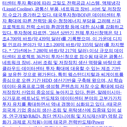
터센터 투자 확대에 따라 고밀도 전력공급 시스템, 액체냉각
(Liquid Cooling), 광통신 부품, 네트워크 장비, 서버 및 저장장
치 수요가 증가하고 있다. 태국투자청(BOI)은 데이터센터 투
자 확대에 따른 전력망·용수·청정에너지 부담을 고려해 신규
프로젝트의 전력 소비와 환경영향 등에 대한 심사를 강화하고
있다. 투자청에 따르면, ’26년 상반기 전체 투자신청액은 약 1
조4,700억 바트(약 439억 달러)를 기록했으며, 이 가운데 디지
털 인프라 분야가 약 1조1,200억 바트(약 335억 달러)를 차지했
다. * ’25년에는 7,280억 바트(약 217억 달러) 이상 규모의 데이
터센터 프로젝트 36건이 투자신청으로 접수됨 태국은 광통신,
네트워크 장비, 서버 조립 및 저장장치 생산 역량을 바탕으로
클라우드·데이터센터 투자 확대에 대응할 수 있는 제조 기반
을 보유한 것으로 평가된다. 특히 웨스턴디지털과 씨게이트를
중심으로 오랜 기간 HDD 생산기반을 구축해 왔으며, AI 학습
데이터·응용프로그램·생성형 콘텐츠의 저장 수요 확대에 따라
저장장치 산업의 중요성도 높아지고 있다. 한편, 말레이시아·
싱가포르·베트남도 반도체와 데이터센터 분야의 고부가가치
투자 유치를 확대하면서 역내 경쟁이 심화되고 있다. (태국은
외국계 기업 중심의 생산·조립 및 위탁생산에 집중돼 있어 설
계, 연구개발(R&D), 첨단 엔지니어링 및 지식재산(IP) 역량 강
화가 과제로 지적됨) 이에 태국은 전력반도체(Power