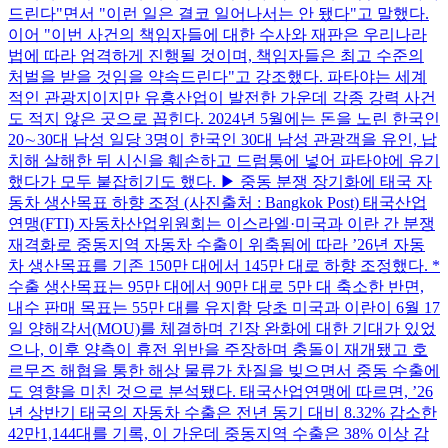
드린다"면서 "이런 일은 결코 일어나서는 안 됐다"고 말했다.
이어 "이번 사건의 책임자들에 대한 수사와 재판은 우리나라
법에 따라 엄격하게 진행될 것이며, 책임자들은 최고 수준의
처벌을 받을 것임을 약속드린다"고 강조했다. 파타야는 세계
적인 관광지이지만 유흥산업이 발전한 가운데 각종 강력 사건
도 적지 않은 곳으로 꼽힌다. 2024년 5월에는 돈을 노린 한국인
20∼30대 남성 일당 3명이 한국인 30대 남성 관광객을 유인, 납
치해 살해한 뒤 시신을 훼손하고 드럼통에 넣어 파타야에 유기
했다가 모두 붙잡히기도 했다. ▶ 중동 분쟁 장기화에 태국 자
동차 생산목표 하향 조정 (사진출처 : Bangkok Post) 태국산업
연맹(FTI) 자동차산업위원회는 이스라엘·미국과 이란 간 분쟁
재격화로 중동지역 자동차 수출이 위축됨에 따라 ’26년 자동
차 생산목표를 기존 150만 대에서 145만 대로 하향 조정했다. *
수출 생산목표는 95만 대에서 90만 대로 5만 대 축소한 반면,
내수 판매 목표는 55만 대를 유지함 당초 미국과 이란이 6월 17
일 양해각서(MOU)를 체결하며 긴장 완화에 대한 기대가 있었
으나, 이후 양측이 휴전 위반을 주장하며 충돌이 재개됐고 호
르무즈 해협을 통한 해상 물류가 차질을 빚으면서 중동 수출에
도 영향을 미친 것으로 분석됐다. 태국산업연맹에 따르면, ’26
년 상반기 태국의 자동차 수출은 전년 동기 대비 8.32% 감소한
42만1,144대를 기록, 이 가운데 중동지역 수출은 38% 이상 감