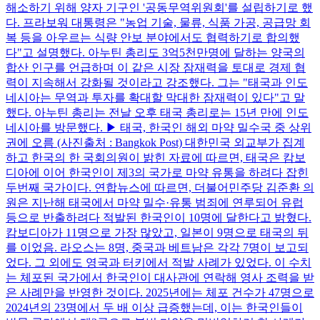
해소하기 위해 양자 기구인 '공동무역위원회'를 설립하기로 했
다. 프라보워 대통령은 "농업 기술, 물류, 식품 가공, 공급망 회
복 등을 아우르는 식량 안보 분야에서도 협력하기로 합의했
다"고 설명했다. 아누틴 총리도 3억5천만명에 달하는 양국의
합산 인구를 언급하며 이 같은 시장 잠재력을 토대로 경제 협
력이 지속해서 강화될 것이라고 강조했다. 그는 "태국과 인도
네시아는 무역과 투자를 확대할 막대한 잠재력이 있다"고 말
했다. 아누틴 총리는 전날 오후 태국 총리로는 15년 만에 인도
네시아를 방문했다. ▶ 태국, 한국인 해외 마약 밀수국 중 상위
권에 오름 (사진출처 : Bangkok Post) 대한민국 외교부가 집계
하고 한국의 한 국회의원이 밝힌 자료에 따르면, 태국은 캄보
디아에 이어 한국인이 제3의 국가로 마약 유통을 하려다 잡힌
두번째 국가이다. 연합뉴스에 따르면, 더불어민주당 김준환 의
원은 지난해 태국에서 마약 밀수·유통 범죄에 연루되어 유럽
등으로 반출하려다 적발된 한국인이 10명에 달한다고 밝혔다.
캄보디아가 11명으로 가장 많았고, 일본이 9명으로 태국의 뒤
를 이었음. 라오스는 8명, 중국과 베트남은 각각 7명이 보고되
었다. 그 외에도 영국과 터키에서 적발 사례가 있었다. 이 수치
는 체포된 국가에서 한국인이 대사관에 연락해 영사 조력을 받
은 사례만을 반영한 것이다. 2025년에는 체포 건수가 47명으로
2024년의 23명에서 두 배 이상 급증했는데, 이는 한국인들이