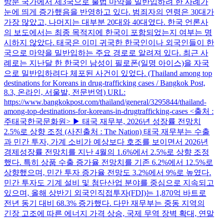
방문 국가에서 제3국으로 불법 마약을 밀반입하려 한 사례가
눈에 띄게 증가했음을 반영하고 있다. 범죄자의 연령은 30대가
가장 많았고, 나머지는 대부분 20대와 40대였다. 한국 언론사
의 보도에서는 최종 목적지에 한국이 포함되었는지 여부는 명
시하지 않았다. 태국은 이미 귀국한 한국인이나 외국인들이 한
국으로 마약을 밀반입하는 주요 경로로 알려져 있다. 최근 사
례로는 지난달 한 한국인 남성이 필로폰(일명 아이스)을 자국
으로 밀반입하려다 체포된 사건이 ​​있었다. (Thailand among top
destinations for Koreans in drug‑trafficking cases / Bangkok Post,
8.3, 온라인, 서울발, 전문번역) URL:
https://www.bangkokpost.com/thailand/general/3295844/thailand-
among-top-destinations-for-koreans-in-drugtrafficking-cases <출처 :
주태국한국문화원> ▶ 태국 재무부, 2026년 성장률 전망치
2.5%로 상향 조정 (사진출처 : The Nation) 태국 재무부는 수출
과 민간 투자, 가계 소비가 예상보다 호조를 보이면서 2026년
경제성장률 전망치를 지난 4월의 1.6%에서 2.5%로 상향 조정
했다. 특히 상품 수출 증가율 전망치를 기존 6.2%에서 12.5%로
상향했으며, 민간 투자 증가율 전망도 3.2%에서 9%로 높였다.
민간 투자도 기계 설비 및 첨단산업 분야를 중심으로 지속되고
있으며, 올해 상반기 외국인직접투자(FDI)는 1,870억 바트로
전년 동기 대비 68.3% 증가했다. 다만 재무부는 중동 지역의
긴장 고조에 따른 에너지 가격 상승, 국제 무역 장벽 확대, 연말