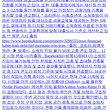
강화를 지원하고 있다. 또한, 대출 희망자에게는 재신청 전 최
소 3~12개월 동안 부채를 줄이고 안정적인 금융거래 기록을
유지할 것을 권고했다. * 프리랜서, 사회초년생, 소득증빙이 어
려운 자영업자 등을 대상으로 금융교육을 제공하는 한편, QR
코드 결제내역 등 디지털 거래기록을 소득증빙 자료로 인정하
는 등 변화하는 고용환경에 맞춰 대출심사 기준도 개선하고 있
음 ** 원문 기사 출처
https://www.bangkokpost.com/property/3296555/poor-financial-
habits-high-debt-fuel-mortgage-rejections <출처 : 코트라 방콕무
역관> ▶ 방콕시, 소방차 진입 불가 50개 고층 콘도 점검… 12
곳 시정 완료 (사진출처 : Bangkokbiz) 방콕시(BMA)가 소방차
진입이 불가능해 안전 문제로 지적된 고층 및 초대형 건축물
50곳에 대한 점검 및 조치 결과를 발표했다. 현재까지 전체 50
곳 중 12개 콘도가 법적 기준에 맞춰 시정을 완료했다. 34곳은
개선 작업이 진행 중이며, 나머지 4곳은 현재 건설 단계에 있
다. 시정을 마친 12곳에는 28 칫롬(28 Chidlom), 노블 플런찟
(Noble Ploenchit), 애쉬튼 아속-팔람9(Ashton Asoke-Rama 9) 등
이 포함되었다. 조사 결과, 문제의 원인은 건물 자체의 구조적
결함이 아닌 '주변 공간의 목적 외 사용'인 것으로 확인됐다. 정
원 조성, 주차 구역 지정, 공용 공간 증축 등으로 인해 소방차
진입로가 차단된 것이다. 현행 건물 통제법에 따르면, 고층 건