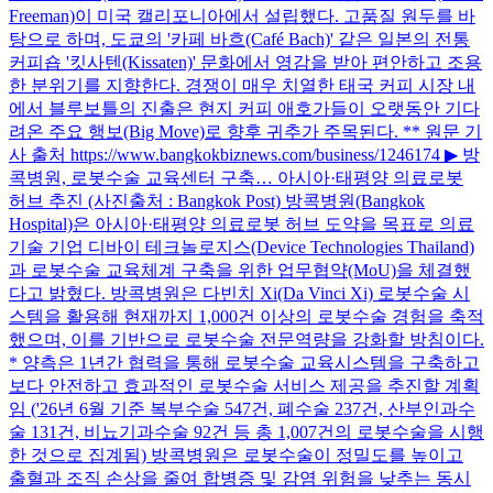
Freeman)이 미국 캘리포니아에서 설립했다. 고품질 원두를 바
탕으로 하며, 도쿄의 '카페 바흐(Café Bach)' 같은 일본의 전통
커피숍 '킷사텐(Kissaten)' 문화에서 영감을 받아 편안하고 조용
한 분위기를 지향한다. 경쟁이 매우 치열한 태국 커피 시장 내
에서 블루보틀의 진출은 현지 커피 애호가들이 오랫동안 기다
려온 주요 행보(Big Move)로 향후 귀추가 주목된다. ** 원문 기
사 출처 https://www.bangkokbiznews.com/business/1246174 ▶ 방
콕병원, 로봇수술 교육센터 구축… 아시아·태평양 의료로봇
허브 추진 (사진출처 : Bangkok Post) 방콕병원(Bangkok
Hospital)은 아시아·태평양 의료로봇 허브 도약을 목표로 의료
기술 기업 디바이 테크놀로지스(Device Technologies Thailand)
과 로봇수술 교육체계 구축을 위한 업무협약(MoU)을 체결했
다고 밝혔다. 방콕병원은 다빈치 Xi(Da Vinci Xi) 로봇수술 시
스템을 활용해 현재까지 1,000건 이상의 로봇수술 경험을 축적
했으며, 이를 기반으로 로봇수술 전문역량을 강화할 방침이다.
* 양측은 1년간 협력을 통해 로봇수술 교육시스템을 구축하고
보다 안전하고 효과적인 로봇수술 서비스 제공을 추진할 계획
임 ('26년 6월 기준 복부수술 547건, 폐수술 237건, 산부인과수
술 131건, 비뇨기과수술 92건 등 총 1,007건의 로봇수술을 시행
한 것으로 집계됨) 방콕병원은 로봇수술이 정밀도를 높이고
출혈과 조직 손상을 줄여 합병증 및 감염 위험을 낮추는 동시