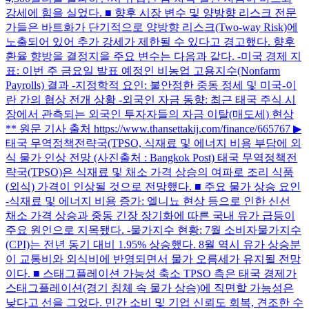
강세에 힘을 실었다. ■ 향후 시장 변수 및 양방향 리스크 전문
가들은 바트화가 단기적으로 양방향 리스크(Two-way Risk)에
노출되어 있어 추가 강세가 제한될 수 있다고 경고했다. 향후
환율 향방을 결정지을 주요 변수는 다음과 같다. -미국 경제 지
표: 이번 주 금요일 발표 예정인 비농업 고용지수(Nonfarm
Payrolls) 결과 -지정학적 요인: 불안정한 중동 정세 및 미국-이
란 간의 협상 전개 상황 -외국인 자금 동향: 최근 태국 주식 시
장에서 관측되는 외국인 투자자들의 자금 이탈(매도세) 현상
** 원문 기사 출처 https://www.thansettakij.com/finance/665767 ▶
태국 무역정책전략국(TPSO, 식재료 및 에너지 비용 부담에 외
식 물가 인상 전망 (사진출처 : Bangkok Post) 태국 무역정책전
략국(TPSO)은 식재료 및 채소 가격 상승의 여파로 조리 식품
(외식) 가격이 인상될 것으로 전망했다. ■ 주요 물가 상승 요인
-식재료 및 에너지 비용 증가: 엘니뇨 현상 등으로 인한 신선
채소 가격 상승과 중동 긴장 장기화에 따른 국내 유가 급등이
주요 원인으로 지목됐다. -물가지수 현황: 7월 소비자물가지수
(CPI)는 전년 동기 대비 1.95% 상승했다. 8월 역시 유가 상승분
이 교통비와 외식비에 반영되면서 물가 오름세가 유지될 전망
이다. ■ 스태그플레이션 가능성 축소 TPSO 측은 태국 경제가
스태그플레이션(경기 침체 속 물가 상승)에 직면할 가능성은
낮다고 선을 그었다. 민간 소비 및 기업 신뢰도 회복, 견조한 수