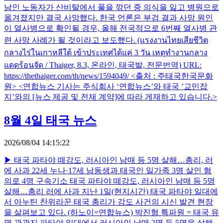
남인 노동자가 산비탈에서 풀을 깎던 중 의식을 잃고 병원으로
옮겨졌지만 결국 사망했다. 한국 언론은 부검 결과 사망 원인
이 열사병으로 확인될 경우, 올해 전국적으로 6번째 열사병 관
련 사망 사례가 될 것이라고 보도했다. (แรงงานไทยเสียชีวิต
กลางไร่ในเกาหลีใต้ เข้าประเทศได้แค่ 3 วัน เหตุทำงานกลาง
แดดร้อนจัด / Thaiger, 8.3, 온라인, 태국발, 전문번역) URL:
https://thethaiger.com/th/news/1594049/ <출처 : 주태국한국문화
원> <연합뉴스 기사는 주식회사 ‘연합뉴스’와 태국 ’교민잡
지’와의 [뉴스 제공 및 전재 계약]에 따라 게재하고 있습니다.>
8월 4일 태국 뉴스
2026/08/04 14:15:22
▶ 태국 파타야 떼강도, 러시아인 남매 등 5명 살해…총리, 러
에 사과 22세 누나·17세 남동생과 태국인 일가족 3명 살인 혐
의로 4명 구속기소 태국 파타야 떼강도, 러시아인 남매 등 5명
살해…총리 러에 사과 지난 1일(현지시간) 태국 파타야 일대에
서 아누틴 찬위라꾼 태국 총리가 강도 사건의 시신 발견 현장
을 살펴보고 있다. (하노이=연합뉴스) 박진형 특파원 = 태국 유
명 관광지 파타야 일대에서 러시아인 남매 2명 등 5명을 살해