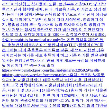
건의 이의신청도 심사했따. 또한, 보건부는 경찰(RTP) 및 지방
행정기관과 협력해 재배, 판매, 의료용 사용, 허가업소 점검 절
차 등에 대한 집행기준을 공유했으며 앞으로 전국 단위 점검을
실시할 계획이다. * 위반 정도에 따라 시정명령, 영업허가 정
지, 영업장 폐쇄 또는 형사처벌 등의 조치를 적용할 방침임 한
편, 보건부는 정치적 불안으로 관련 법안 제정이 지연됐지만
입법을 지속 추진할 계획이며 '대마는 의료용으로만 사용해야
한다(cannabis is for medical use only)'는 기존 원칙을 재확인했
다. 현행법상 테트라하이드로칸나비놀(THC) 함량이 0.2%를
초과하는 대마 추출물은 마약류로 분류, 새 법이 시행될 경우
재배업자는 허가를 새로 취득해야 하고 기존 허가를 받은 판매
업자는 현행 3년 허가기간 종료 이후 새로운 규정을 적용받게
될 예정이다. ** 원문 자료 출처
https://www.bangkokpost.com/thailand/general/3295929/health-
ministry-steps-up-weed-enforcement-rules <출처 : 코트라 방콕무
역관> ▶ 서울관광재단, 태국 방콕서 '비짓 서울' 관광설명회
개최 태국 방콕에서 열린 서울관광설명회 [서울관광재단 제
공. 재판매 및 DB 금지] (서울=연합뉴스) 황재하 기자 = 서울관
광재단은 이달 4일 태국 방콕 아마리호텔에서 '비짓 서울: 디스
커버 모어' 관광설명회를 개최했다고 5일 밝혔다. 이번 행사는
방콕을 대상으로 서울 관광 수요를 확대하고 업계 협력 기반을