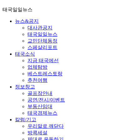
태국일일뉴스
뉴스&공지
대사관공지
태국일일뉴스
교민단체동정
스페샬리포트
태국소식
지금 태국에선
업체탐방
베스트레스토랑
추천여행
정보창고
골프장안내
공연/전시/이벤트
부동산임대
태국경제뉴스
칼럼/기고
우리말로 깨닫다
방콕세설
제대로 운동하기