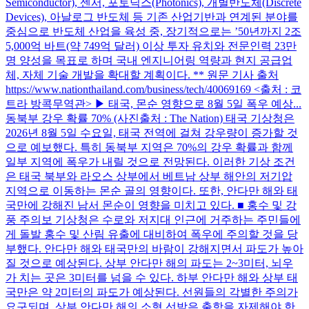
Semiconductor), 센서, 포토닉스(Photonics), 개별반도체(Discrete
Devices), 아날로그 반도체 등 기존 산업기반과 연계된 분야를
중심으로 반도체 산업을 육성 중, 장기적으로는 ’50년까지 2조
5,000억 바트(약 749억 달러) 이상 투자 유치와 전문인력 23만
명 양성을 목표로 하며 국내 엔지니어링 역량과 현지 공급업
체, 자체 기술 개발을 확대할 계획이다. ** 원문 기사 출처
https://www.nationthailand.com/business/tech/40069169 <출처 : 코
트라 방콕무역관> ▶ 태국, 몬순 영향으로 8월 5일 폭우 예상...
동북부 강우 확률 70% (사진출처 : The Nation) 태국 기상청은
2026년 8월 5일 수요일, 태국 전역에 걸쳐 강우량이 증가할 것
으로 예보했다. 특히 동북부 지역은 70%의 강우 확률과 함께
일부 지역에 폭우가 내릴 것으로 전망된다. 이러한 기상 조건
은 태국 북부와 라오스 상부에서 베트남 상부 해안의 저기압
지역으로 이동하는 몬순 골의 영향이다. 또한, 안다만 해와 태
국만에 강해진 남서 몬순이 영향을 미치고 있다. ■ 홍수 및 강
풍 주의보 기상청은 수로와 저지대 인근에 거주하는 주민들에
게 돌발 홍수 및 산림 유출에 대비하여 폭우에 주의할 것을 당
부했다. 안다만 해와 태국만의 바람이 강해지면서 파도가 높아
질 것으로 예상된다. 상부 안다만 해의 파도는 2~3미터, 뇌우
가 치는 곳은 3미터를 넘을 수 있다. 하부 안다만 해와 상부 태
국만은 약 2미터의 파도가 예상된다. 선원들의 각별한 주의가
요구되며, 상부 안다만 해의 소형 선박은 출항을 자제해야 한