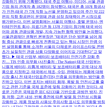
강화하기 위해 기획됐다. 태국 주요 여행사, 미디어, 서울 관광
기업 등의 관계자 총 182명이 참석했다. 태국은 총 10개 항공사
가 인천-태국 간 7개 직항 노선을 운영하고 있으며 주간 약 222
편의 직항 항공편이 운영돼 관광 성장 잠재력이 큰 시장으로
평가받는다. 이번 설명회에는 서울의 여행사, 호텔 운영사, 엔
터테인먼트 회사, 의료기관 등 13개 기업이 참가해 태국 바이
어와 공동 관광상품 개발, 지속 가능한 협력 방안을 논의했다.
서울관광재단 권혁빈 본부장은 "태국은 단순 방문을 넘어 체
험 중심 관광으로 빠르게 전환되고 있는 핵심 시장인 만큼 이
번 설명회를 통해 소개한 서울의 다채로운 라이프스타일 콘텐
츠가 실질적인 관광 상품 다양화로 이어지길 기대한다"고 말
했다. ▶ 태국 산업부, 배터리·보조배터리 안전기준 강화 추
진… TIS 인증 의무화 (사진출처 : The Nation) 태국 산업부는
니켈계 배터리, 리튬계 배터리 및 보조배터리를 규제 대상 제
품으로 지정하고, 태국에서 제조, 수입, 판매되는 제품에 대해
시장 출시 전 태국산업표준(TIS) 인증을 의무화하는 방안을 추
진하고 있다. 이번 조치는 배터리 화재, 폭발 등 안전사고를 줄
이고 관련 기준을 국제 표준에 맞춰 강화하기 위한 것이다. 새
로운 기준은 국제표준 IEC 62133을 기반으로 과방전 방지, 진
동 저항, 고온 내성, 반복 충전에 따른 발열 등 안전성 시험을
강화하고, 제품 정보와 사용상 주의사항 표시도 의무화할 방침
이다. 내각이 규정안을 승인할 경우 새로운 기준은 2027년 중