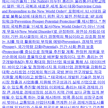
제시 (사진출처 : The Nation) 아누틴 총리는 쭐라롱꼰대학교에
서 열린 ‘위기 극복과 새로운 세계 질서 대응(Surviving Crisis
and Responding to the New World Order)’ 포럼에서 AI 시대와 글
로벌 불확실성에 대응하기 위한 국가 발전 전략으로 '4P 프레
임워크(Prevention·Prosper·Potential·Protection)'를 제시했다. * 현
재의 국제환경을 '신세계 질서(New World Order)'가 아닌 '신세
계 무질서(New World Disorder)'로 규정하며, 유연성·자립성·데
이터 기반 의사결정이 국가 경쟁력의 핵심이라고 강조함 정부
는 AI를 적극 활용하되 부작용 예방(Prevention), 경제적 번영
(Prosper), 국가역량 강화(Potential), 인간·사회·환경 보호
(Protection)를 중심으로 정책을 추진할 계획, 한정된 재원을 우
선순위에 따라 효율적으로 배분할 방침이다. 또한, 총리는 연
구개발(R&D) 투자 확대와 첨단산업 육성을 통해 AI, 데이터센
터, 바이오기술 및 청정에너지 등 미래산업 경쟁력을 강화하고
대학·스타트업·산업계의 혁신과 국방 분야 연구개발도 적극
지원할 계획이라고 밝혔다. * 태국에서 개발된 기술은 정부가
시장 창출과 사업화를 지원해 연구성과가 실제 산업으로 이어
질 수 있도록 추진할 예정임 이외에도 총리는 태국 경제의 가
장 큰 과제로 경제성장의 성과가 지역 간에 보다 균형 있게 분
배될 수 있도록 하는 것을 제시하며, 방콕 중심의 성장구조에
서 벗어나 교통망과 산업단지를 연계한 신규 경제거점도시를
육성해 일자리와 소득을 전국으로 분산시켜야 한다고 강조했