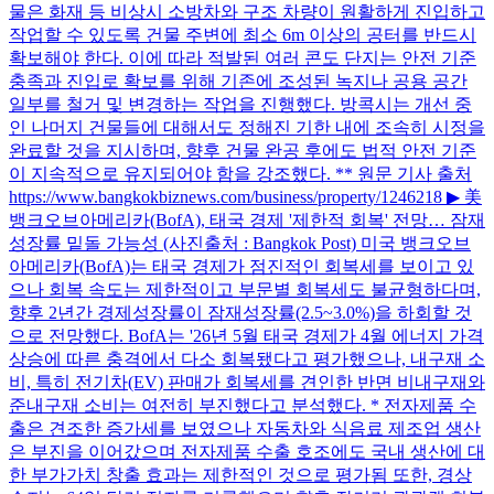
물은 화재 등 비상시 소방차와 구조 차량이 원활하게 진입하고
작업할 수 있도록 건물 주변에 최소 6m 이상의 공터를 반드시
확보해야 한다. 이에 따라 적발된 여러 콘도 단지는 안전 기준
충족과 진입로 확보를 위해 기존에 조성된 녹지나 공용 공간
일부를 철거 및 변경하는 작업을 진행했다. 방콕시는 개선 중
인 나머지 건물들에 대해서도 정해진 기한 내에 조속히 시정을
완료할 것을 지시하며, 향후 건물 완공 후에도 법적 안전 기준
이 지속적으로 유지되어야 함을 강조했다. ** 원문 기사 출처
https://www.bangkokbiznews.com/business/property/1246218 ▶ 美
뱅크오브아메리카(BofA), 태국 경제 '제한적 회복' 전망… 잠재
성장률 밑돌 가능성 (사진출처 : Bangkok Post) 미국 뱅크오브
아메리카(BofA)는 태국 경제가 점진적인 회복세를 보이고 있
으나 회복 속도는 제한적이고 부문별 회복세도 불균형하다며,
향후 2년간 경제성장률이 잠재성장률(2.5~3.0%)을 하회할 것
으로 전망했다. BofA는 '26년 5월 태국 경제가 4월 에너지 가격
상승에 따른 충격에서 다소 회복됐다고 평가했으나, 내구재 소
비, 특히 전기차(EV) 판매가 회복세를 견인한 반면 비내구재와
준내구재 소비는 여전히 부진했다고 분석했다. * 전자제품 수
출은 견조한 증가세를 보였으나 자동차와 식음료 제조업 생산
은 부진을 이어갔으며 전자제품 수출 호조에도 국내 생산에 대
한 부가가치 창출 효과는 제한적인 것으로 평가됨 또한, 경상