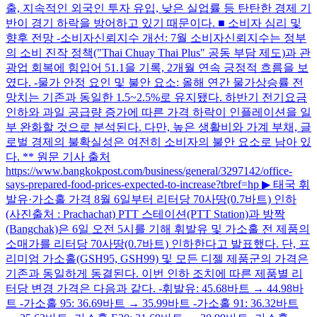
출, 지속적인 외국인 투자 유입, 낮은 실업률 등 탄탄한 경제 기
반이 경기 하락을 방어하고 있기 때문이다. ■ 소비자 심리 및
향후 전망 -소비자신뢰지수 개선: 7월 소비자신뢰지수는 정부
의 소비 진작 정책("Thai Chuay Thai Plus" 공동 부담 제도)과 관
광업 회복에 힘입어 51.1을 기록, 2개월 연속 긍정적 흐름을 보
였다. -물가 안정 요인 및 불안 요소: 올해 연간 물가상승률 전
망치는 기존과 동일한 1.5~2.5%로 유지됐다. 하반기 전기요금
인하와 과일 공급량 증가에 따른 가격 하락이 인플레이션을 일
부 완화할 것으로 분석된다. 다만, 높은 생활비와 가계 부채, 글
로벌 경제의 불확실성은 여전히 소비자의 불안 요소로 남아 있
다. ** 원문 기사 출처
https://www.bangkokpost.com/business/general/3297142/office-
says-prepared-food-prices-expected-to-increase?tbref=hp ▶ 태국 휘
발유·가소홀 가격 8월 6일부터 리터당 70사땅(0.7바트) 인하
(사진출처 : Prachachat) PTT 스테이션(PTT Station)과 방짝
(Bangchak)은 6일 오전 5시를 기해 휘발유 및 가소홀 전 제품의
소매가를 리터당 70사땅(0.7바트) 인하한다고 발표했다. 단, 프
리미엄 가소홀(GSH95, GSH99) 및 모든 디젤 제품군의 가격은
기존과 동일하게 동결된다. 이번 인하 조치에 따른 제품별 리
터당 변경 가격은 다음과 같다. -휘발유: 45.68바트 → 44.98바
트 -가소홀 95: 36.69바트 → 35.99바트 -가소홀 91: 36.32바트