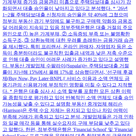
가계부채 증가와 금융관리 미흡으로 주택담보대출 심사가 강
화되면서 대출 승인율이 낮아지고 있다고 분석했다. * ’26년
1~2월 주택담보대출 신청자의 승인율은 약 40%에 그쳤으며
정부의 부동산 경기 부양에도 불구하고 구매력 약화와 금융조
달 어려움이 지속되고 있음 정부주택은행은 대출 거절의 주요
원인으로 ① 높은 가계부채, ② 소득증빙 부족 또는 불명확한
소득구조, ③ 상환능력에 대한 우려를 초래하는 금융거래 습관
을 제시했다. 특히 프리랜서, 온라인 판매자, 자영업자 등은 소
득이 충분하더라도 불규칙한 입출금 내역과 낮은 저축 수준으
로 인해 대출 승인이 어려운 사례가 증가하고 있다고 설명했
다. 부동산 개발업체 수팔라이(Supalai)는 주택담보대출 거절
률이 지난해 15%에서 올해 17%로 상승했다면서, '선구매 후결
제(Buy Now, Pay Later·BNPL)' 서비스 이용과 소액 연체도 금
융기관의 신용평가에 부정적인 영향을 미칠 수 있다고 지적했
다. * 은행은 대출 심사 시 소액 할부를 포함한 모든 상환 이력
을 종합적으로 평가하고 있어 반복적인 소액 연체도 대출 승인
가능성을 낮출 수 있다고 설명함 부동산 중개업체 해리슨
(Harrison)은 주택 수요 자체는 유지되고 있으나 차입 여력이
부족해 거래가 위축되고 있다고 분석, 개발업체들은 가격 인하
와 일괄 매각 등을 통해 실수요자의 구매 부담을 낮추고 있다
고 말했다. 한편, 정부주택은행은 'Financial School' 및 'Financial
School Extra' 프로그램을 운영하며 대출 취약계층의 금융역량