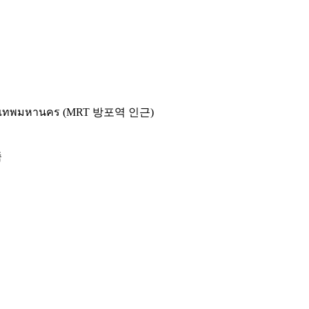
 กรุงเทพมหานคร (MRT 방포역 인근)
죽