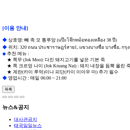
[이용 안내]
◆
상호명: 빼 족 모 통루앙 (แป๊ะโจ๊กหม้อทองเหลือง 38 ปี)
◆
위치: 320 ถนน ประชาราษฎร์สาย1, แขวงบางซื่อ บางซื่อ,
◆
추천 메뉴 :
★ 쪽무 (Jok Moo): 다진 돼지고기를 넣은 기본 죽
★ 쪽 크르엉 나이 (Jok Kruang Nai) : 돼지 내장을 듬뿍 올린 
★ 계란(카이 루억)이나 피단(카이 이아우 마) 추가 필수
◆
영업시간 : 매일 06:00 ~ 21:00
목록
뉴스&공지
대사관공지
태국일일뉴스