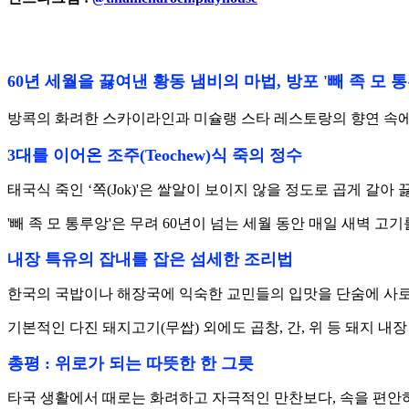
60년 세월을 끓여낸 황동 냄비의 마법, 방포 '빼 족 모 통루앙' (P
방콕의 화려한 스카이라인과 미슐랭 스타 레스토랑의 향연 속에서도, 
3대를 이어온 조주(Teochew)식 죽의 정수
태국식 죽인 ‘쪽(Jok)'은 쌀알이 보이지 않을 정도로 곱게 
'빼 족 모 통루앙'은 무려 60년이 넘는 세월 동안 매일 새벽 
내장 특유의 잡내를 잡은 섬세한 조리법
한국의 국밥이나 해장국에 익숙한 교민들의 입맛을 단숨에 사로
기본적인 다진 돼지고기(무쌉) 외에도 곱창, 간, 위 등 돼지
총평 : 위로가 되는 따뜻한 한 그릇
타국 생활에서 때로는 화려하고 자극적인 만찬보다, 속을 편안하게