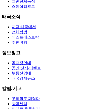
교민단체동정
스페샬리포트
태국소식
지금 태국에선
업체탐방
베스트레스토랑
추천여행
정보창고
골프장안내
공연/전시/이벤트
부동산임대
태국경제뉴스
칼럼/기고
우리말로 깨닫다
방콕세설
제대로 운동하기