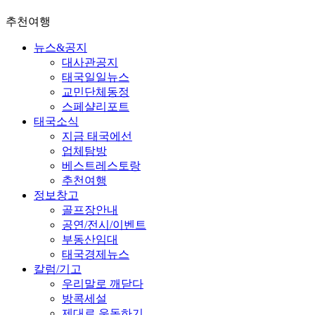
추천여행
뉴스&공지
대사관공지
태국일일뉴스
교민단체동정
스페샬리포트
태국소식
지금 태국에선
업체탐방
베스트레스토랑
추천여행
정보창고
골프장안내
공연/전시/이벤트
부동산임대
태국경제뉴스
칼럼/기고
우리말로 깨닫다
방콕세설
제대로 운동하기