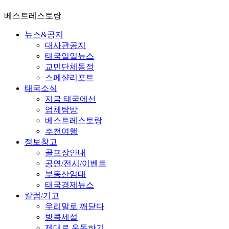
베스트레스토랑
뉴스&공지
대사관공지
태국일일뉴스
교민단체동정
스페샬리포트
태국소식
지금 태국에선
업체탐방
베스트레스토랑
추천여행
정보창고
골프장안내
공연/전시/이벤트
부동산임대
태국경제뉴스
칼럼/기고
우리말로 깨닫다
방콕세설
제대로 운동하기