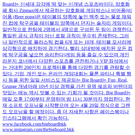
Board는 신세대 감각에 딱 맞는 신개념 스포츠바이다. 암호화
폐 회사 Zipmax에서 제공하는 암호화폐 게임박스나 비어퐁(비
어퐁 (Beer pong)은 테이블의 양쪽에 놓인 맥주 또는 물로 채워
진 컵에 탁구공을 테이블의 양쪽에서 던지는 술자리 게임이다.
일반적으로 한팀에 2명에서 4명으로 구성된 두 팀이 경쟁한다.
통일된 공식 규칙이 아닌 로컬 규칙이 무수히 존재한다. 그러
나 일반적으로 플라스틱 컵을 6개 또는 10개, 테이블 모서리에
삼각형으로 배치하여 경기한다. 빨리 상대방에 배치된 모든 컵
에 탁구공을 넣으면 승리한다)게임 등을 즐길 수 있으며 개인
라운지 코너에서 다양한 스포츠를 관전하거나 VIP 좌석에서
는 거대한 200인치 프로젝터를 통해 다양한 경기를 관람할 수
있다. 기업, 개인 또는 온라인 게임대회는 물론 파티나 특별 행
사 등을 위한 일일 서비스도 제공되는 Big Board는 Fun, Real,
Grunge 개념아래 10년 이상 경력을 가진 유명 쉐프와 바텐더의
맛있는 메뉴 역시 맛볼 수 있는 기회가 될 것이다. Big Board는
매일 오후 17:00부터 운영하며 밤 11시 30분까지 영업한다. 현
재 소프트 오프닝을 시작했으며 오는 4월 20일 정식으로 그랜
드 오프닝을 할 예정이다. 좀 더 자세한 사항은 페이스북이나
인스타그램에서 확인 가능하다.
www.facebook.com/bigboardbkk
www.instagram.com/thebigboard.bkk