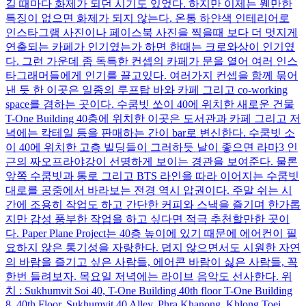
길 때마다 화제가 되던 시기도 있었다. 하지만 이제는 웬만한
특징이 없으면 화제가 되지 않는다. 온통 하얀색 인테리어로
인스타그램 사진이나 페이스북 사진을 찍을때 보다 더 멋지게
연출되는 카페가 인기였는가 하면 한때는 크로와상이 인기였
다. 그런 가운데 좀 독특한 컨셉의 카페가 문을 열어 여러 인스
타그래머들에게 인기를 끌고있다. 여러가지 컨셉을 함께 묶어
낸 듯 한 이곳은 일종의 루프탑 바와 카페 그리고 co-working
space를 겸하는 곳이다. 수쿰빗 쏘이 40에 위치한 새로운 건물
T-One Building 40층에 위치한 이곳은 도서관과 카페 그리고 저
녁에는 칵테일 등을 판매하는 간이 bar로 변신한다. 수쿰빗 소
이 40에 위치한 고층 빌딩들이 그러하듯 날이 좋으면 라마3 인
근의 짜오프라야강이 선명하게 보이는 경관을 보여준다. 물론
앞쪽 수쿰빗과 통로 그리고 BTS 라인을 따라 이어지는 수쿰빗
대로를 공중에서 바라보는 전경 역시 압권이다. 주말 쉬는 시
간에 조용히 작업도 하고 간단한 커피와 스낵을 즐기며 한가롭
지만 감성 풍부한 작업을 하고 싶다면 적극 추천할만한 곳이
다. Paper Plane Project는 40층 높이에 있기 때문에 에어컨이 필
요하지 않은 통기성을 자랑한다. 덥지 않으면서도 시원한 자연
의 바람을 즐기고 싶은 사람들, 에어콘 바람이 싫은 사람들, 꼭
한번 들려보자. 목요일 저녁에는 라이브 음악도 선사한다. 위
치 : Sukhumvit Soi 40, T-One Building 40th floor T-One Building
8, 40th Floor, Sukhumvit 40 Alley, Phra Khanong, Khlong Toei,