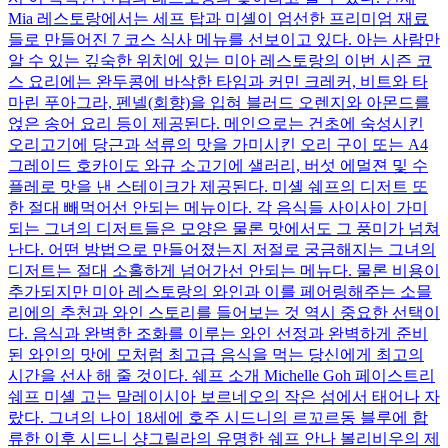
Mia 레스토랑에서는 세프 탑과 미셸이 엄선한 프리미엄 재료
들로 만들어진 7 코스 식사 메뉴를 선보이고 있다. 아는 사람만
알 수 있는 깊숙한 위치에 있는 미아 레스토랑의 이번 시즌 코
스 요리에는 완두콩에 바삭한 타임과 커민 크레커, 비트와 타
마린 푸아그라, 펜넬(회향)을 입혀 블러드 오렌지와 아몬드를
얹은 송어 요리 등이 제공된다. 메인으로는 건초에 숙성시킨
오리고기에 당근과 석류의 맛을 가미시킨 오리 구이 또는 A4
그레이드 호카이도 와규 소고기에 샐러리, 버섯 에멀젼 및 수
플레로 맛을 낸 스테이크가 제공된다. 미셸 쉐프의 디저트 또
한 절대 빼먹어선 안되는 메뉴이다. 각 음식들 사이사이 가미
되는 그녀의 디저트들은 모양은 물론 맛에서도 그 풍미가 넘쳐
난다. 어떤 방법으로 만들어졌는지 저절로 궁금해지는 그녀의
디저트는 절대 소홀하게 넘어가선 안되는 메뉴다. 물론 비용이
추가되지만 미아 레스토랑의 와인과 이를 페어링해주는 소믈
리에의 추천과 와인 스토리를 들어보는 것 역시 중요한 선택이
다. 음식과 완벽한 조화를 이루는 와인 선정과 완벽하게 준비
된 와인의 맛에 모처럼 최고급 음식을 먹는 당신에게 최고의
시간을 선사 해 줄 것이다. 쉐프 소개 Michelle Goh 페이스트리
쉐프 미셸 고는 말레이시아 보르네오의 작은 섬에서 태어나 자
랐다. 그녀의 나이 18세에 호주 시드니의 르꼬르동 블루에 합
류한 이후 시드니 샹그릴라의 유명한 쉐프 안나 볼리비우의 제