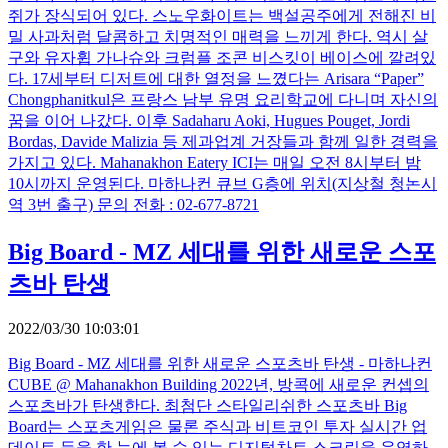
쥐가 장식되어 있다. 스노우화이트는 백설공주에게 전해진 비
밀 사과처럼 달콤하고 치명적인 매력을 느끼게 한다. 역시 살
구와 유자휩 가나슈와 크럼플 조콘 비스킷이 베이스에 깔려있
다. 17세부터 디저트에 대한 열정을 느꼈다는 Arisara “Paper”
Chongphanitkul은 프랑스 남부 유명 요리학교에 다니며 자신의
꿈을 이어 나갔다. 이후 Sadaharu Aoki, Hugues Pouget, Jordi
Bordas, Davide Malizia 등 제과업계 거장들과 함께 일한 경력을
가지고 있다. Mahanakhon Eatery ICI는 매일 오전 8시부터 밤
10시까지 운영된다. 마하나컨 큐브 G층에 위치(지상철 청논시
역 3번 출구) 문의 전화 : 02-677-8721
Big Board - MZ 세대를 위한 새로운 스포
츠바 탄생
2022/03/30 10:03:01
Big Board - MZ 세대를 위한 새로운 스포츠바 탄생 - 마하나컨
CUBE @ Mahanakhon Building 2022년, 방콕에 새로운 컨셉의
스포츠바가 탄생한다. 최첨단 스타일리쉬한 스포츠바 Big
Board는 스포츠게임은 물론 주식과 비트코인 투자 실시간 업
데이트 등을 한 눈에 볼 수 있는 디지털차트 스크린을 운영하