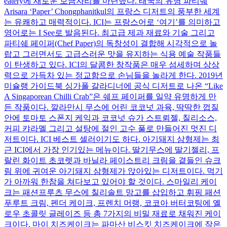
eatery에 새로운 보금자리를 마련했다. 태국의 유명 파티쉐
Arisara ‘Paper’ Chongphanitkul의 프랑스 디저트의 풍부한 세계
는 유쾌하고 매력적이다. ICI는 프랑스어로 ‘여기’를 의미하고
영어로는 I See로 발음된다. 최고급 제과 재료와 기술 그리고
파티쉐 페이퍼(Chef Paper)의 독창성이 결합해 시각적으로 놀
랍고 그러면서도 고급스러운 맛을 유지하는 식용 예술 작품들
이 탄생하고 있다. ICI의 달콤한 창작품은 매우 섬세하며 상상
력으로 가득차 있는 정교함으로 손님들을 놀라게 한다. 2019년
미슐랭 가이드북 싱가폴 갈라디너에 공식 디저트로 나온 “Like
A Singaporean Chilli Crab”은 쉐프 페이퍼를 일약 유명하게 만
든 작품이다. 깔라만시 무스에 어린 코코넛 과육, 딱딱한 껍질
안에 토마토 스폰지 케익과 코코넛 슈가 스트뢰젤, 칠리소스,
커피 캬라멜 그리고 설탕에 절인 고수 풀로 만들어진 멋진 디
저트이다. ICI 베스트 셀러이기도 하다. 아기돼지 삼형제는 최
근 ICI에서 가장 인기있는 메뉴이다. 딸기무스에 딸기젤리, 프
랄린 화이트 초코렛과 바닐라 페이스트리 크림을 곁들인 슈크
림 위에 귀여운 아기돼지 삼형제가 앉아있는 디저트이다. 먹기
가 아까워 한참을 쳐다보고 있어야 할 것이다. 스마일리 케이
크는 패션프루츠 무스에 칠리솔트 망고를 삽입하고 휘핑 패션
푸루트 크림, 펜더 케이크, 프렌치 머랭, 코코아 버터코팅에 옐
로우 초콜릿 글레이즈 등 총 7가지의 비밀 재료로 채워진 케이
크이다. 마이 치즈케이크는 파마산 비스킷 치즈케이크에 작은