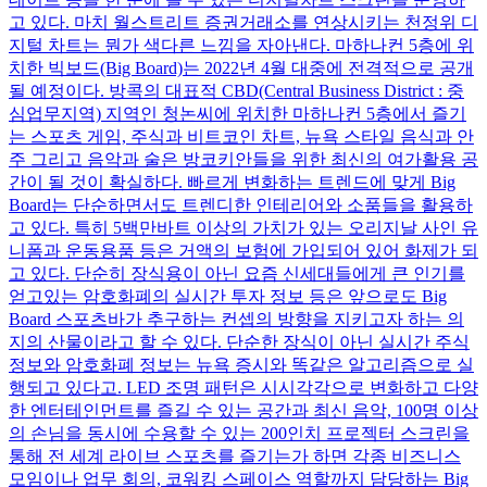
고 있다. 마치 월스트리트 증권거래소를 연상시키는 천정위 디
지털 차트는 뭔가 색다른 느낌을 자아낸다. 마하나컨 5층에 위
치한 빅보드(Big Board)는 2022년 4월 대중에 전격적으로 공개
될 예정이다. 방콕의 대표적 CBD(Central Business District : 중
심업무지역) 지역인 청논씨에 위치한 마하나컨 5층에서 즐기
는 스포츠 게임, 주식과 비트코인 차트, 뉴욕 스타일 음식과 안
주 그리고 음악과 술은 방코키안들을 위한 최신의 여가활용 공
간이 될 것이 확실하다. 빠르게 변화하는 트렌드에 맞게 Big
Board는 단순하면서도 트렌디한 인테리어와 소품들을 활용하
고 있다. 특히 5백만바트 이상의 가치가 있는 오리지날 사인 유
니폼과 운동용품 등은 거액의 보험에 가입되어 있어 화제가 되
고 있다. 단순히 장식용이 아닌 요즘 신세대들에게 큰 인기를
얻고있는 암호화폐의 실시간 투자 정보 등은 앞으로도 Big
Board 스포츠바가 추구하는 컨셉의 방향을 지키고자 하는 의
지의 산물이라고 할 수 있다. 단순한 장식이 아닌 실시간 주식
정보와 암호화폐 정보는 뉴욕 증시와 똑같은 알고리즘으로 실
행되고 있다고. LED 조명 패턴은 시시각각으로 변화하고 다양
한 엔터테인먼트를 즐길 수 있는 공간과 최신 음악, 100명 이상
의 손님을 동시에 수용할 수 있는 200인치 프로젝터 스크린을
통해 전 세계 라이브 스포츠를 즐기는가 하면 각종 비즈니스
모임이나 업무 회의, 코워킹 스페이스 역할까지 담당하는 Big