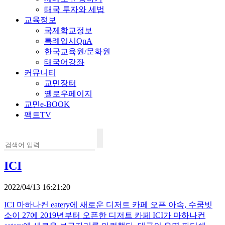
태국 투자와 세법
교육정보
국제학교정보
특례입시QnA
한국교육원/문화원
태국어강좌
커뮤니티
교민장터
옐로우페이지
교민e-BOOK
팩트TV
ICI
2022/04/13 16:21:20
ICI 마하나컨 eatery에 새로운 디저트 카페 오픈 아속, 수쿰빗
소이 27에 2019년부터 오픈한 디저트 카페 ICI가 마하나컨