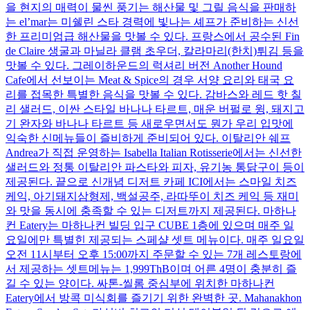
을 현지의 매력이 물씬 풍기는 해산물 및 그릴 음식을 판매하
는 el’mar는 미쉘린 스타 경력에 빛나는 셰프가 준비하는 신선
한 프리미엄급 해산물을 맛볼 수 있다. 프랑스에서 공수된 Fin
de Claire 생굴과 마닐라 클램 초우더, 칼라마리(한치)튀김 등을
맛볼 수 있다. 그레이하운드의 럭셔리 버전 Another Hound
Cafe에서 선보이는 Meat & Spice의 경우 서양 요리와 태국 요
리를 접목한 특별한 음식을 맛볼 수 있다. 감바스와 레드 핫 칠
리 샐러드, 이싼 스타일 바나나 타르트, 매운 버펄로 윙, 돼지고
기 완자와 바나나 타르트 등 새로우면서도 뭔가 우리 입맛에
익숙한 신메뉴들이 즐비하게 준비되어 있다. 이탈리안 쉐프
Andrea가 직접 운영하는 Isabella Italian Rotisserie에서는 신선한
샐러드와 정통 이탈리안 파스타와 피자, 유기농 통닭구이 등이
제공된다. 끝으로 신개념 디저트 카페 ICI에서는 스마일 치즈
케익, 아기돼지삼형제, 백설공주, 라따뚜이 치즈 케익 등 재미
와 맛을 동시에 충족할 수 있는 디저트까지 제공된다. 마하나
컨 Eatery는 마하나컨 빌딩 입구 CUBE 1층에 있으며 매주 일
요일에만 특별힌 제공되는 스페샬 셋트 메뉴이다. 매주 일요일
오전 11시부터 오후 15:00까지 주문할 수 있는 7개 레스토랑에
서 제공하는 셋트메뉴는 1,999ThB이며 어른 4명이 충분히 즐
길 수 있는 양이다. 싸톤-씰롬 중심부에 위치한 마하나컨
Eatery에서 방콕 미식회를 즐기기 위한 완벽한 곳. Mahanakhon