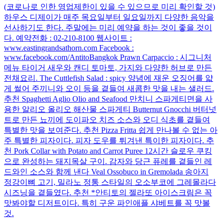
(코로나로 인한 영업제한이 있을 수 있으므로 미리 확인할 것)
하우스 디제이가 매주 목요일부터 일요일까지 다양한 음악을
선사하기도 한다. 주말에는 미리 예약을 하는 것이 좋을 것이
다. 예약전화 : 02-210-8100 웹사이트 :
www.eastingrandsathorn.com Facebook :
www.facebook.com/AntitoBangkok Prawn Carpaccio : 시그니처
메뉴 타이거 새우와 캔디 토마토, 가지와 다양한 허브로 만든
전채요리. The Cuttlefish Salad : spicy 양념에 재운 오징어를 얇
게 썰어 주끼니와 오이 등을 곁들여 새콤한 맛을 내는 샐러드.
추천 Spaghetti Aglio Olio and Seafood 만치니 스파게티면을 사
용한 알리오 올리오 해산물 스파게티 Butternut Gnocchi 버터넛
트로 만든 뇨끼에 도이파오 치즈 소스와 오디 식초를 곁들여
특별한 맛을 보여준다. 추천 Pizza Fritta 쉽게 만나볼 수 없는 아
주 특별한 피자이다. 피자 도우를 튀겨낸 특이한 피자이다. 추
천 Pork Collar with Potato and Carrot Puree 12시간 슬로우 쿠킹
으로 완성하는 돼지목살 구이. 감자와 당근 퓨레를 곁들인 레
드와인 소스와 함께 낸다 Veal Ossobuco in Gremolada 송아지
정강이뼈 고기, 밀라노 정통 스타일의 오소부코에 그레몰라다
시즈닝을 곁들였다. 추천 *안티토의 젤라또 아이스크림은 꼭
맛봐야할 디저트이다. 특히 구운 파인애플 샤베트를 꼭 맛볼
것.