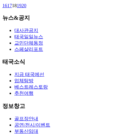
16
17
18
19
20
뉴스&공지
대사관공지
태국일일뉴스
교민단체동정
스페샬리포트
태국소식
지금 태국에선
업체탐방
베스트레스토랑
추천여행
정보창고
골프장안내
공연/전시/이벤트
부동산임대