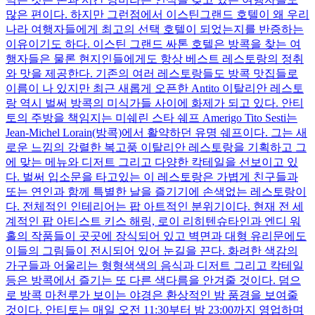
많은 편이다. 하지만 그런점에서 이스틴그랜드 호텔이 왜 우리
나라 여행자들에게 최고의 선택 호텔이 되었는지를 반증하는
이유이기도 하다. 이스틴 그랜드 싸톤 호텔은 방콕을 찾는 여
행자들은 물론 현지인들에게도 항상 베스트 레스토랑의 정취
와 맛을 제공한다. 기존의 여러 레스토랑들도 방콕 맛집들로
이름이 나 있지만 최근 새롭게 오픈한 Antito 이탈리안 레스토
랑 역시 벌써 방콕의 미식가들 사이에 화제가 되고 있다. 안티
토의 주방을 책임지는 미쉐린 스타 쉐프 Amerigo Tito Sesti는
Jean-Michel Lorain(방콕)에서 활약하던 유명 쉐프이다. 그는 새
로운 느낌의 강렬한 복고풍 이탈리안 레스토랑을 기획하고 그
에 맞는 메뉴와 디저트 그리고 다양한 칵테일을 선보이고 있
다. 벌써 입소문을 타고있는 이 레스토랑은 가볍게 친구들과
또는 연인과 함께 특별한 날을 즐기기에 손색없는 레스토랑이
다. 전체적인 인테리어는 팝 아트적인 분위기이다. 현재 전 세
계적인 팝 아티스트 키스 해링, 로이 리히텐슈타인과 엔디 워
홀의 작품들이 곳곳에 장식되어 있고 벽면과 대형 유리문에도
이들의 그림들이 전시되어 있어 눈길을 끈다. 화려한 색감의
가구들과 어울리는 형형색색의 음식과 디저트 그리고 칵테일
등은 방콕에서 즐기는 또 다른 색다름을 안겨줄 것이다. 덤으
로 방콕 마천루가 보이는 야경은 환상적인 밤 품경을 보여줄
것이다. 안티토는 매일 오전 11:30부터 밤 23:00까지 영업하며