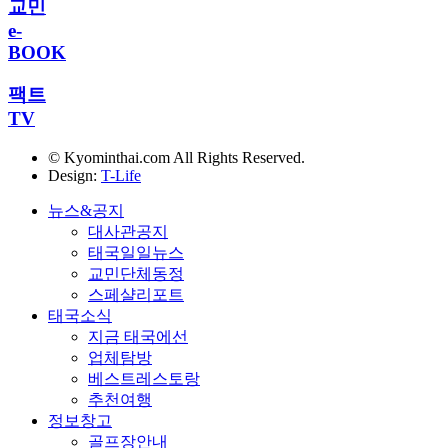
교민
e-
BOOK
팩트
TV
© Kyominthai.com All Rights Reserved.
Design:
T-Life
뉴스&공지
대사관공지
태국일일뉴스
교민단체동정
스페샬리포트
태국소식
지금 태국에선
업체탐방
베스트레스토랑
추천여행
정보창고
골프장안내