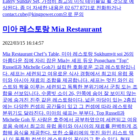
Eatery Sunday Set, 가성비 최고의 미식 테이블일 될 것으로 예
상된다. 좀 더 자세한 내용은 02 677 8721로 전화하거나
contact.cube@kingpower.com으로 문의
미아 레스토랑 Mia Restaurant
2022/03/15 16:14:57
Mia Restaurant Chef’s Table, 미아 레스토랑 Sukhumvit soi 26의
아름다운 집에 자리 잡은 Mia는 셰프 듀오 Pongcharn "Top"
Russell과 Michelle Goh가 설립한 호화로운 고급 레스토랑입니
다. 셰프는 세련되고 여유로운 식사 경험에서 최고의 유럽 풍
미와 아시아 재료의 조합을 제공합니다. 셰프는 멋진 와인 리
스트와 짝을 이루는 세련되고 독특한 분위기에서 군침 도는 조
합을 선보입니다. 수쿰빗 소이 26, 안쪽에 숨어 잘 보이지 않는
곳에 숨겨진 진주 같은 레스토랑이다. 넓은 마당이 있는 2층집
에는 다양한 컨셉의 공간들이 있고 그 컨셉에 따라 레스토랑
분위기도 달라진다. 미아의 쉐프는 부부다. Top Russell과
Michelle Goh 두 사람은 호주에서 공부하였으며 세련되고 여유
로움 속에서 최고의 유럽 풍미와 아시아의 재료를 완벽하게 조
합해 음식을 제공한다. 또한 소믈리에의 멋진 와인 리스트 역
시 이 독특한 컨셉의 레스토랑의 꽃이라고 할 수 있다. 현재