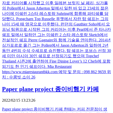
자로 커리어를 시작했고 이후 일레븐 브릿지 닐 페리, 싱가폴
의 Pollen에서 Jason Atherton 밑에서 일한 바 있고 23세의 젊은
나이에 미쉐린 2스타 레스토랑 Suhring에 합류해 파티쉐를 담
당했다. Pongcharn Top Russelle 푸껫에서 자란 탑 쉐프는 그의
나이 15세 때 영국으로 이주했다. 런던의 Gauthier Soho에서 오
프닝 팀원으로 시작된 그의 커리어는 이후 Pearl에서 준 타나카
쉐프 밑에서 일하던 그는 미쉐린 2 스타 레스토랑 Sketch에서
전설적인 쉐프 Pierre Gagnaire와 함께 기술을 연마한다. 2014년
싱가포르로 옮긴 그는 Pollen에서 Jason Atherton과 일하며 2년
동안 4번의 수석 수셰프로 승진했다. 탑 쉐프는 포브스 선정 30
세 미만 아시아 30인 쉐프로 선정되기도 했으며 Topchef
Thailand 시즌2에 출연하여 Fine Dining Lover’s 12 Chefs에 포함
되기도 한 인기 쉐프이다. Mia Restaurant
https://www.miarestaurantbkk.com 예약 및 문의 : 098 862 9659 위
치 : 수쿰빗 소이 26
Paper plane project 종이비행기 카페
2022/02/15 13:23:26
Paper plane project 종이비행기 카페 한때는 커피 전문점이 생