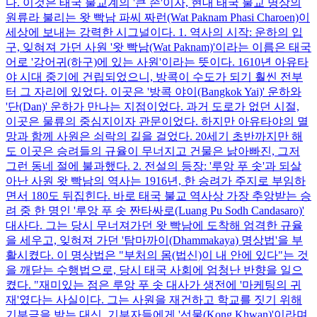
다. 이것은 태국 불교계의 '큰 손'이자, 현대 태국 불교 명상의
원류라 불리는 왓 빡남 파씨 짜런(Wat Paknam Phasi Charoen)이
세상에 보내는 강력한 시그널이다. 1. 역사의 시작: 운하의 입
구, 잊혀져 가던 사원 '왓 빡남(Wat Paknam)'이라는 이름은 태국
어로 '강어귀(하구)에 있는 사원'이라는 뜻이다. 1610년 아유타
야 시대 중기에 건립되었으니, 방콕이 수도가 되기 훨씬 전부
터 그 자리에 있었다. 이곳은 '방콕 야이(Bangkok Yai)' 운하와
'단(Dan)' 운하가 만나는 지점이었다. 과거 도로가 없던 시절,
이곳은 물류의 중심지이자 관문이었다. 하지만 아유타야의 멸
망과 함께 사원은 쇠락의 길을 걸었다. 20세기 초반까지만 해
도 이곳은 승려들의 규율이 무너지고 건물은 낡아빠진, 그저
그런 동네 절에 불과했다. 2. 전설의 등장: '루앙 푸 솟'과 되살
아난 사원 왓 빡남의 역사는 1916년, 한 승려가 주지로 부임하
면서 180도 뒤집힌다. 바로 태국 불교 역사상 가장 추앙받는 승
려 중 한 명인 '루앙 푸 솟 짠타싸로(Luang Pu Sodh Candasaro)'
대사다. 그는 당시 무너져가던 왓 빡남에 도착해 엄격한 규율
을 세우고, 잊혀져 가던 '탐마까이(Dhammakaya) 명상법'을 부
활시켰다. 이 명상법은 "부처의 몸(법신)이 내 안에 있다"는 것
을 깨닫는 수행법으로, 당시 태국 사회에 엄청난 반향을 일으
켰다. "재미있는 점은 루앙 푸 솟 대사가 생전에 '마케팅의 귀
재'였다는 사실이다. 그는 사원을 재건하고 학교를 짓기 위해
기부금을 받는 대신, 기부자들에게 '선물(Kong Khwan)'이라며