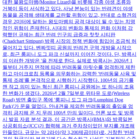
대한 물왕도마뱀(Monitor Lizard)을 비롯해 각종 야생 조류와
거북이 등이 서식하고 있다. 사냥 본능이 있는 반려견이 야생
동물을 공격해 생태계를 교란할 위험이 있고, 반대로 소형견의
경우 2미터에 달하는 왕도마뱀의 공격 대상이 될 수 있는 치명
적인 위험이 존재한다. 시대의 변화와 통제의 완화 이처럼 강
력했던 규제는 최근 반려 인구의 급증과 찻찻 시티판
(Chadchart Sittipunt) 방콕 시장의 정책 변화에 힘입어 조금씩 허
물어지고 있다. 벤짜낏띠 공원의 반려견 구역 개방을 시작으
로, 최근 룸피니 도그 파크 신설까지 이어진 것이다. 단, 방콕시
의 이러한 개방은 '을 전제로 한다. 실제로 방콕시는 2026년 1
월부터 거주지 면적에 따라 반려동물 마릿수를 엄격하게 제한
하고 마이크로칩 등록을 의무화하는 강력한 '반려동물 사육 및
통제 조례'를 본격적으로 시행하기 시작했다. 100년의 금기를
깬 작고 의미 있는 혁신 최근 룸피니 공원에는 또 하나의 조용
한 변화가 생겼다. 2026년 2월 7일부로 위타유 도로(Wireless
Road) 방면 출입구 쪽에 '룸피니 도그 파크(Lumphini Dog
Park)'가 문을 열었다. 안내견을 제외한 반려동물의 출입을 엄
격히 금지해 온 지 무려 100년 만의 일이다. 언론 보도 및 방콕
시 발표 자료 분석 결과, 이 공간은 방콕시(BMA)와 방콕일본
상공회의소(JCC)가 협력해 과거 주차장이었던 부지를 개조해
만들었다. 규모는 약 2라이(약 3,200제곱미터)로, 거창한 '반려
견의 천국'이라 부르기엔 다소 협소하고 시설도 기본적인 수준