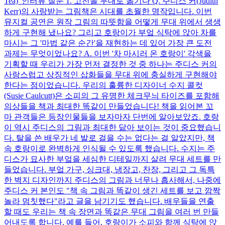
Tea)' 인터뷰 질문 1. 고전을 무대로 옮기다 Q. 주디스 커(Judith
Kerr)의 사랑받는 그림책은 시대를 초월한 명작입니다. 이번
뮤지컬 공연은 원작 그림의 따뜻함을 어떻게 무대 위에서 생생
하게 구현해 냈나요? 그리고 호랑이가 부엌 식탁에 앉아 차를
마시는 그 '마법 같은 순간'을 재현하는 데 있어 가장 큰 도전
과제는 무엇이었나요? A. 이번 '차 마시러 온 호랑이' 각색을
기획할 때 우리가 가장 먼저 결정한 것 중 하나는 주디스 커의
사랑스럽고 상징적인 삽화들을 무대 위에 충실하게 구현해야
한다는 점이었습니다. 우리의 훌륭한 디자이너 수지 콜컷
(Susie Caulcutt)은 소피의 그 유명한 체크무늬 타이즈를 포함해
의상들을 책과 최대한 똑같이 만들었습니다! 책을 읽어본 꼬
마 관객들은 등장인물들을 보자마자 단번에 알아보았죠. 호랑
이 역시 주디스의 그림과 최대한 닮아 보이는 것이 중요했습니
다. 탈을 쓴 배우가 네 발로 걸을 수는 없다는 걸 알았지만, 책
속 호랑이로 완벽하게 인식될 수 있도록 했습니다. 수지는 주
디스가 묘사한 부엌을 세심한 디테일까지 살려 무대 세트를 만
들었습니다. 부엌 가구, 싱크대, 냉장고, 찬장, 그리고 그 독특
한 벽지 디자인까지 주디스의 그림과 너무나 흡사해서, 나중에
주디스 커 본인도 "책 속 그림과 똑같이 생긴 세트를 보고 깜짝
놀라 멈칫했다"라고 글을 남기기도 했습니다. 배우들을 연출
할 때도 우리는 책 속 장면과 똑같은 무대 그림을 여러 번 만들
어내도록 합니다. 예를 들어, 호랑이가 소피와 함께 식탁에 앉