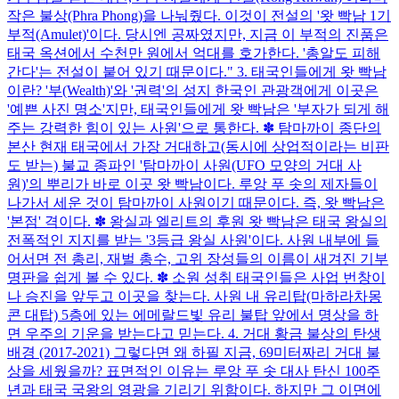
작은 불상(Phra Phong)을 나눠줬다. 이것이 전설의 '왓 빡남 1기
부적(Amulet)'이다. 당시엔 공짜였지만, 지금 이 부적의 진품은
태국 옥션에서 수천만 원에서 억대를 호가한다. '총알도 피해
간다'는 전설이 붙어 있기 때문이다." 3. 태국인들에게 왓 빡남
이란? '부(Wealth)'와 '권력'의 성지 한국인 관광객에게 이곳은
'예쁜 사진 명소'지만, 태국인들에게 왓 빡남은 '부자가 되게 해
주는 강력한 힘이 있는 사원'으로 통한다. ✽ 탐마까이 종단의
본산 현재 태국에서 가장 거대하고(동시에 상업적이라는 비판
도 받는) 불교 종파인 '탐마까이 사원(UFO 모양의 거대 사
원)'의 뿌리가 바로 이곳 왓 빡남이다. 루앙 푸 솟의 제자들이
나가서 세운 것이 탐마까이 사원이기 때문이다. 즉, 왓 빡남은
'본점' 격이다. ✽ 왕실과 엘리트의 후원 왓 빡남은 태국 왕실의
전폭적인 지지를 받는 '3등급 왕실 사원'이다. 사원 내부에 들
어서면 전 총리, 재벌 총수, 고위 장성들의 이름이 새겨진 기부
명판을 쉽게 볼 수 있다. ✽ 소원 성취 태국인들은 사업 번창이
나 승진을 앞두고 이곳을 찾는다. 사원 내 유리탑(마하라차몽
콘 대탑) 5층에 있는 에메랄드빛 유리 불탑 앞에서 명상을 하
면 우주의 기운을 받는다고 믿는다. 4. 거대 황금 불상의 탄생
배경 (2017-2021) 그렇다면 왜 하필 지금, 69미터짜리 거대 불
상을 세웠을까? 표면적인 이유는 루앙 푸 솟 대사 탄신 100주
년과 태국 국왕의 영광을 기리기 위함이다. 하지만 그 이면에