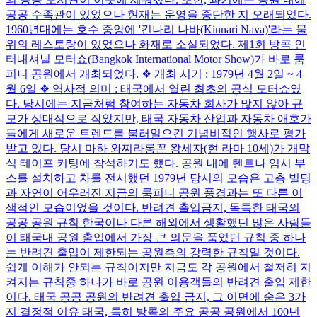
공공 수족관이 있었으나 현재는 운영을 중단한 지 오래되었다.
1960년대에는 호수 중앙에 '킨나리 나바(Kinnari Nava)'라는 물
위의 레스토랑이 있었으나 화재로 소실되었다. 제1회 방콕 인
터내셔널 모터쇼(Bangkok International Motor Show)가 바로 룸
피니 공원에서 개최되었다. ❖ 개최 시기 : 1979년 4월 2일 ~ 4
월 6일 ❖ 역사적 의미 : 태국에서 열린 최초의 공식 모터쇼였
다. 당시에는 지금처럼 참여하는 자동차 회사가 많지 않아 규
모가 상대적으로 작았지만, 태국 자동차 산업과 자동차 애호가
들에게 새로운 트렌드를 불러일으킨 기념비적인 행사로 평가
받고 있다. 당시 마하 와찌라롱꼰 왕세자(현 라마 10세)가 개막
식 테이프 커팅에 참석하기도 했다. 공원 내에 텐트나 임시 부
스를 설치하고 차를 전시했던 1979년 당시의 모습은 고층 빌딩
과 자연이 어우러진 지금의 룸피니 공원 풍경과는 또 다른 이
색적인 모습이었을 것이다. 반려견 출입금지, 독특한 태국의
공공 공원 규칙 한국이나 다른 해외에서 생활했던 많은 사람들
이 태국내 공원 출입에서 가장 큰 의문을 품었던 규칙 중 하나
는 반려견 출입이 제한되는 공원측의 강력한 규칙일 것이다.
쉽게 이해가 안되는 규칙이지만 지금도 각 공원에서 철저히 지
켜지는 규칙중 하나가 바로 공원 이용객들의 반려견 출입 제한
이다. 태국 공공 공원의 반려견 출입 금지, 그 이면에 숨은 3가
지 결정적 이유 태국, 특히 방콕의 주요 공공 공원에서 100년