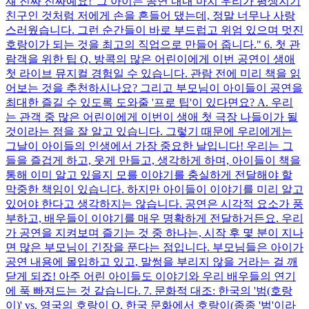
쟤 진짜 진짜예요!' 그 아이는 공연 내내 마치 우리가 평생지기
친구인 것처럼 저에게 손을 흔들어 댔는데, 정말 너무나 사랑
스러웠습니다. 그런 순간들이 바로 부드럽고 위엄 있으며 멋진
호랑이가 되는 것을 최고의 직업으로 만들어 줍니다." 6. 첫 관
람객을 위한 팁 Q. 방콕의 많은 어린이에게 이번 공연이 생애
첫 라이브 뮤지컬 경험일 수 있습니다. 관람 전에 미리 책을 읽
어보는 것을 추천하시나요? 그리고 부모님이 아이들이 공연을
최대한 즐길 수 있도록 도와줄 '프로 팁'이 있다면요? A. 우리
는 관객 중 많은 어린이에게 이번이 생애 첫 극장 나들이가 될
것이라는 점을 잘 알고 있습니다. 그렇기 때문에 우리에게는
그날이 아이들의 인생에서 가장 중요한 날입니다! 우리는 그
들을 즐겁게 하고, 웃게 만들고, 생각하게 하며, 아이들이 책을
통해 이미 알고 있을지 모를 이야기를 충실하게 전달해야 할
막중한 책임이 있습니다. 하지만 아이들이 이야기를 미리 알고
있어야 한다고 생각하지는 않습니다. 공연은 시각적 요소가 풍
부하고, 배우들이 이야기를 매우 명확하게 전달하거든요. 우리
가 공연을 지켜보며 즐기는 것 중 하나는, 시작 후 몇 분이 지나
면 많은 부모님이 긴장을 푼다는 점입니다. 부모님들은 아이가
공연 내용에 몰입하고 있고, 말썽을 부리지 않을 거라는 걸 깨
닫게 되죠! 아주 어린 아이들도 이야기와 우리 배우들의 연기
에 푹 빠져드는 것 같습니다. 7. 문화적 대조: 한국의 '범(호랑
이)' vs. 영국의 호랑이 Q. 한국 문화에서 호랑이(종종 '범'이라