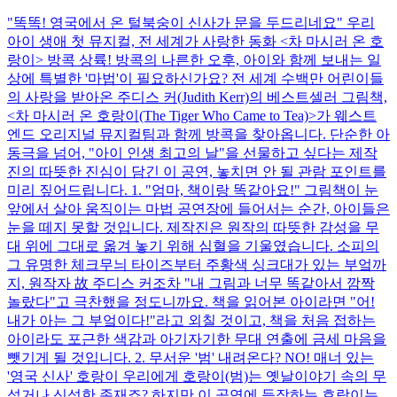
"똑똑! 영국에서 온 털북숭이 신사가 문을 두드리네요" 우리
아이 생애 첫 뮤지컬, 전 세계가 사랑한 동화 <차 마시러 온 호
랑이> 방콕 상륙! 방콕의 나른한 오후, 아이와 함께 보내는 일
상에 특별한 '마법'이 필요하신가요? 전 세계 수백만 어린이들
의 사랑을 받아온 주디스 커(Judith Kerr)의 베스트셀러 그림책,
<차 마시러 온 호랑이(The Tiger Who Came to Tea)>가 웨스트
엔드 오리지널 뮤지컬팀과 함께 방콕을 찾아옵니다. 단순한 아
동극을 넘어, "아이 인생 최고의 날"을 선물하고 싶다는 제작
진의 따뜻한 진심이 담긴 이 공연, 놓치면 안 될 관람 포인트를
미리 짚어드립니다. 1. "엄마, 책이랑 똑같아요!" 그림책이 눈
앞에서 살아 움직이는 마법 공연장에 들어서는 순간, 아이들은
눈을 떼지 못할 것입니다. 제작진은 원작의 따뜻한 감성을 무
대 위에 그대로 옮겨 놓기 위해 심혈을 기울였습니다. 소피의
그 유명한 체크무늬 타이즈부터 주황색 싱크대가 있는 부엌까
지, 원작자 故 주디스 커조차 "내 그림과 너무 똑같아서 깜짝
놀랐다"고 극찬했을 정도니까요. 책을 읽어본 아이라면 "어!
내가 아는 그 부엌이다!"라고 외칠 것이고, 책을 처음 접하는
아이라도 포근한 색감과 아기자기한 무대 연출에 금세 마음을
뺏기게 될 것입니다. 2. 무서운 '범' 내려온다? NO! 매너 있는
'영국 신사' 호랑이 우리에게 호랑이(범)는 옛날이야기 속의 무
섭거나 신성한 존재죠? 하지만 이 공연에 등장하는 호랑이는