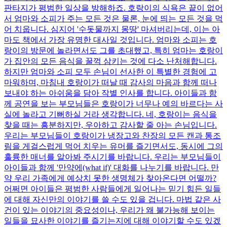
판타지가 평범한 일상을 방해하죠. 호랑이의 식욕은 끝이 없어
서 엄마와 소피가 주는 모든 것은 물론, 눈에 띄는 모든 것을 먹
어 치웁니다. 심지어 '수돗물까지 몽땅' 마셔버리는데, 이는 아
마도 책에서 가장 유명한 대사일 것입니다. 엄마와 소피는 호
랑이의 방문에 놀라면서도 그를 초대했고, 특히 엄마는 호랑이
가 집안의 모든 음식을 꿀꺽 삼키는 것에 다소 난처해합니다.
하지만 엄마와 소피 모두 손님이 선사한 이 특별한 경험에 고
마워하며, 마침내 호랑이가 떠날 때 감사의 마음과 함께 떠나
보내야 하는 아쉬움을 담아 작별 인사를 합니다. 아이들과 함
께 공연을 보는 부모님들은 호랑이가 너무나 예의 바르다는 사
실에 놀라고 기뻐하실 거라 생각합니다. 네, 호랑이는 음식을
찾을 때는 흥분하지만, 우아하고 감사할 줄 아는 손님입니다.
우리는 부모님들이 호랑이가 냉장고와 찬장의 모든 캔과 통조
림을 게걸스럽게 먹어 치우는 유머를 즐기면서도, 동시에 그의
훌륭한 매너를 알아봐 주시기를 바랍니다. 우리는 부모님들이
아이들과 함께 '만약에(what if)' 대화를 나누기를 바랍니다. 만
약 우리 가족에게 예상치 못한 생명체가 찾아온다면 어떨까?
어쩌면 아이들은 평범한 사람들에게 일어나는 믿기 힘든 일들
에 대해 자신만의 이야기를 쓸 수도 있을 겁니다. 마법 같은 사
건이 있는 이야기의 중요성이나, 우리가 왜 불가능해 보이는
일들을 묘사한 이야기를 즐기는지에 대해 이야기할 수도 있겠