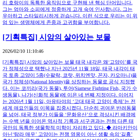
리 호랑이의 독특한 움직임으로 구현해 낸 핵심 단어입니다.
그는 엄마와 소피에게 정중하게 고개 숙여 인사합니다. 그는
우아하고 스타일리시하게 걷습니다. 이런 식으로 우리는 이 위
엄 있는 생명체에게 존중과 고귀함을 부여합니다.
[기획특집] 시암의 살아있는 보물
2026/02/10 11:10:46
[기획특집] 시암의 살아있는 보물 태국 내각은 왜‘고양이’를 국
가 정체성으로 택했나 지난 2025년 11월 18일, 태국 내각이 태
국 토종 고양이 5종(수팔락, 코랏, 위치엔맛, 꼰자, 카오마니)을
국가 정체성(National Identity)을 상징하는 동물로 공식 지정했
다. 이는 코끼리(국가 동물), 투어(Siamese Fighting Fish, 국가 수
생동물), 나가(신화적 동물)에 이은 네 번째 지정이다. 이어지
는 2026년 1월 11일, 아유타야의 ‘고대 태국 고양이 축제’는 전
세계 애묘인들의 이목을 집중시켰다. 단순히 귀여운 반려동물
을 넘어, 태국 정부가 이들을 ‘문화유산’으로 격상시킨 배경에
는 수백 년을 이어온 역사적 기록과 서구권과는 전혀 다른 태
국만의 독특한 생물학적 미학이 자리하고 있다. ◆ 라마키안이
아닌‘탐라 매우’ 고양이는 전쟁 영웅이 아닌 생활 속의‘길흉’