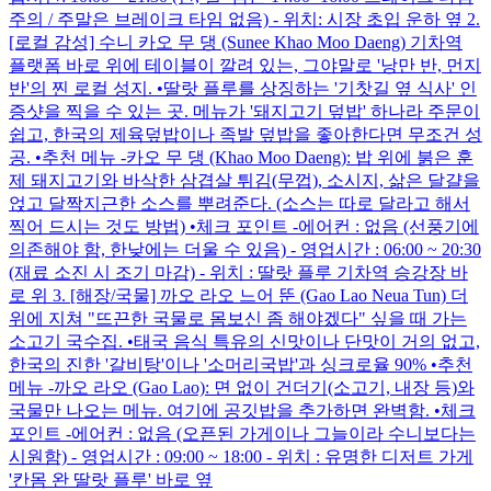
주의 / 주말은 브레이크 타임 없음) - 위치: 시장 초입 운하 옆 2.
[로컬 감성] 수니 카오 무 댕 (Sunee Khao Moo Daeng) 기차역
플랫폼 바로 위에 테이블이 깔려 있는, 그야말로 '낭만 반, 먼지
반'의 찐 로컬 성지. •딸랏 플루를 상징하는 '기찻길 옆 식사' 인
증샷을 찍을 수 있는 곳. 메뉴가 '돼지고기 덮밥' 하나라 주문이
쉽고, 한국의 제육덮밥이나 족발 덮밥을 좋아한다면 무조건 성
공. •추천 메뉴 -카오 무 댕 (Khao Moo Daeng): 밥 위에 붉은 훈
제 돼지고기와 바삭한 삼겹살 튀김(무껍), 소시지, 삶은 달걀을
얹고 달짝지근한 소스를 뿌려준다. (소스는 따로 달라고 해서
찍어 드시는 것도 방법) •체크 포인트 -에어컨 : 없음 (선풍기에
의존해야 함, 한낮에는 더울 수 있음) - 영업시간 : 06:00 ~ 20:30
(재료 소진 시 조기 마감) - 위치 : 딸랏 플루 기차역 승강장 바
로 위 3. [해장/국물] 까오 라오 느어 뚠 (Gao Lao Neua Tun) 더
위에 지쳐 "뜨끈한 국물로 몸보신 좀 해야겠다" 싶을 때 가는
소고기 국수집. •태국 음식 특유의 신맛이나 단맛이 거의 없고,
한국의 진한 '갈비탕'이나 '소머리국밥'과 싱크로율 90% •추천
메뉴 -까오 라오 (Gao Lao): 면 없이 건더기(소고기, 내장 등)와
국물만 나오는 메뉴. 여기에 공깃밥을 추가하면 완벽함. •체크
포인트 -에어컨 : 없음 (오픈된 가게이나 그늘이라 수니보다는
시원함) - 영업시간 : 09:00 ~ 18:00 - 위치 : 유명한 디저트 가게
'칸몸 완 딸랏 플루' 바로 옆