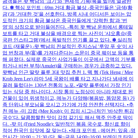
광객들은 왓 빡남의 '크기'와 '현세적 기복(복을 빎)'에 열광한
다. ✽ 핵심 포인트 : 69m 거대 황금 불상 -중국인들은 '금색(황
금)'과 '거대한 것'을 선호한다. 방콕 시내 어디서든 보이는 압
도적인 크기의 황금 불상은 중국인들에게 '강력한 힘'과 '번
영'의 상징으로 받아들여진다. -특히 왓 빡남 운하에서 롱테일
보트를 타고 거대 불상을 배경으로 찍는 사진이 '샤오홍슈(중
국판 인스타그램)'에서 폭발적인 인기를 끌고 있다. ✽ 실리적
코드 (재물운) -왓 빡남의 전설적인 주지스님 '루앙 푸 솟'이 사
업 번창과 부(富)를 가져다준다는 소문이 중국 웨이보 등을 통
해 퍼졌다. 실제로 중국인 사업가들이 이곳에서 고액의 기부를
하거나 비싼 부적(Amulet)을 구매하는 경우가 급증하고 있다.
왓빡남 인근 딸랏 플루 3대 맛집 추천 1. 떽 헹 (Tek Heng / Mee
Krob Jeen Lee) 라마 5세 국왕이 배를 타고 지나가다 냄새에 이
끌려 들렀다는 130년 전통의 노포. •딸랏 플루에서 가장 인기
있는 식당 중 하나이다. 시장 통의 노점상이 아니라 제대로 된
건물이 있어 위생적이고, 메뉴가 다양해(볶음밥, 똠얌꿍 등) 가
족 단위나 부모님을 모시고 가기에 가장 안전한 선택지다. •추
천 메뉴 -미 끄럽 (Mee Krob): 이 집의 시그니처인 '바삭한 튀김
국수'다. 달콤짭짤한 맛이 강정 같기도 해서 맥주 안주로 딱이
다. -팟 미 (Fried Noodle): 일반적인 볶음 국수로, 향신료 향이
적어 한국인 입맛에 잘 맞는다. •체크 포인트 - 에어컨: 있음 -영
업시간: 10:00 ~ 21:30 (단, 월~금은 14:00~16:00 브레이크 타임