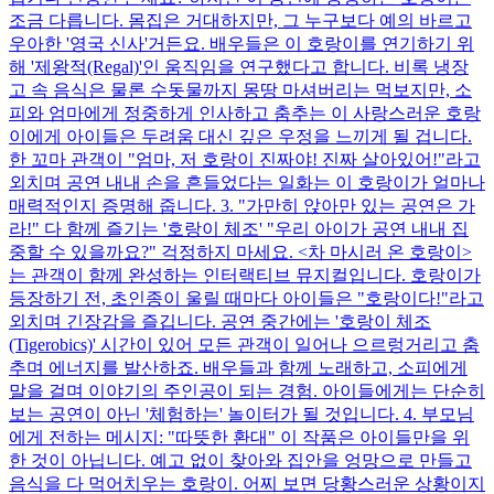
조금 다릅니다. 몸집은 거대하지만, 그 누구보다 예의 바르고
우아한 '영국 신사'거든요. 배우들은 이 호랑이를 연기하기 위
해 '제왕적(Regal)'인 움직임을 연구했다고 합니다. 비록 냉장
고 속 음식은 물론 수돗물까지 몽땅 마셔버리는 먹보지만, 소
피와 엄마에게 정중하게 인사하고 춤추는 이 사랑스러운 호랑
이에게 아이들은 두려움 대신 깊은 우정을 느끼게 될 겁니다.
한 꼬마 관객이 "엄마, 저 호랑이 진짜야! 진짜 살아있어!"라고
외치며 공연 내내 손을 흔들었다는 일화는 이 호랑이가 얼마나
매력적인지 증명해 줍니다. 3. "가만히 앉아만 있는 공연은 가
라!" 다 함께 즐기는 '호랑이 체조' "우리 아이가 공연 내내 집
중할 수 있을까요?" 걱정하지 마세요. <차 마시러 온 호랑이>
는 관객이 함께 완성하는 인터랙티브 뮤지컬입니다. 호랑이가
등장하기 전, 초인종이 울릴 때마다 아이들은 "호랑이다!"라고
외치며 긴장감을 즐깁니다. 공연 중간에는 '호랑이 체조
(Tigerobics)' 시간이 있어 모든 관객이 일어나 으르렁거리고 춤
추며 에너지를 발산하죠. 배우들과 함께 노래하고, 소피에게
말을 걸며 이야기의 주인공이 되는 경험. 아이들에게는 단순히
보는 공연이 아닌 '체험하는' 놀이터가 될 것입니다. 4. 부모님
에게 전하는 메시지: "따뜻한 환대" 이 작품은 아이들만을 위
한 것이 아닙니다. 예고 없이 찾아와 집안을 엉망으로 만들고
음식을 다 먹어치우는 호랑이. 어찌 보면 당황스러운 상황이지