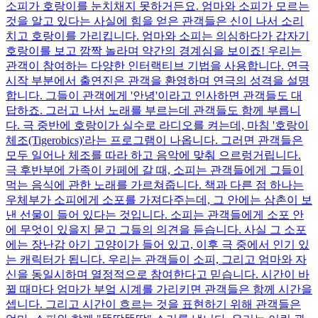
소피가 호랑이를 눈치채지 못하거든요. 엄마와 소피가 모르는
것을 알고 있다는 사실에 힘을 얻은 관객들은 신이 나서 소리
치고 호랑이를 가리킵니다. 엄마와 소피는 의심하다가 갑자기
호랑이를 보고 깜짝 놀라며 약간의 경계심을 보이죠! 우리는
관객이 참여하는 다양한 인터랙티브 기법을 사용합니다. 연극
시작 부분에서 출연진은 관객을 환영하며 연극의 성격을 설명
합니다. 그들이 관객에게 '안녕'이라고 인사하면 관객들도 대
답하죠. 그러고 나서 노래를 부르는데 관객들도 함께 부릅니
다. 극 중반에 호랑이가 실수로 라디오를 켜는데, 마침 '호랑이
체조(Tigerobics)'라는 프로그램이 나옵니다. 그러면 관객들은
모두 일어나 체조를 따라 하고 음악에 맞춰 으르렁거립니다.
극 후반부에 가족이 카페에 갈 때, 소피는 관객들에게 그들이
먹는 음식에 관한 노래를 가르쳐줍니다. 책과 다른 점 하나는
우체부가 소피에게 소포를 가져다주는데, 그 안에는 삼촌이 보
낸 선물이 들어 있다는 것입니다. 소피는 관객들에게 소포 안
에 무엇이 있을지 묻고 그들의 의견을 듣습니다. 사실 그 소포
에는 장난감 아기 고양이가 들어 있고, 이후 극 중에서 인기 있
는 캐릭터가 됩니다. 우리는 관객들이 소피, 그리고 엄마와 자
신을 동일시하며 열정적으로 참여한다고 믿습니다. 시간이 바
뀔 때마다 엄마가 부엌 시계를 가리키면 관객들은 함께 시간을
셉니다. 그리고 시간이 흐르는 것을 표현하기 위해 관객들은