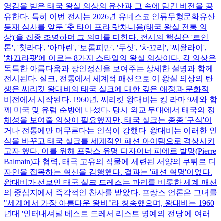
영감을 받은 태국 왕실 의상의 유산과 그 속에 담긴 비전을 공
유한다. 특히 이번 전시는 2026년 유네스코 인류무형문화유산
등재 심사를 앞둔 '춧 타이 프라 랏차니욤(태국 왕실 전통 의
상)'을 집중 조명하며 그 의미를 더한다. 전시의 핵심은 '르안
톤', '칫라다', '아마린', '보롬피만', '두싯', '차끄리', '씨왈라이',
'차끄라팟'에 이르는 8가지 스타일의 왕실 의상이다. 각 의상은
독특한 아름다움과 장인정신을 보여주는 상세한 설명과 함께
전시된다. 실크, 전통에서 세계적 패션으로 이 왕실 의상의 탄
생은 씨리킷 왕대비의 태국 실크에 대한 깊은 애정과 문화적
비전에서 시작된다. 1960년, 씨리킷 왕대비는 킹 라마 9세와 함
께 미국 및 유럽 순방에 나섰다. 당시 외교 무대에서 태국의 정
체성을 보여줄 의상이 필요했지만, 태국 실크는 종종 '구식'이
거나 전통에만 머무른다는 인식이 강했다. 왕대비는 이러한 인
식을 바꾸고 태국 실크를 세계적인 패션 아이템으로 격상시키
고자 했다. 이를 위해 프랑스 유명 디자이너 피에르 발망(Pierre
Balmain)과 협력, 태국 고유의 직물에 세련된 서양의 쿠튀르 디
자인을 접목하는 혁신을 감행했다. 결과는 '패션 혁명'이었다.
왕대비가 선보인 태국 실크 드레스는 파리를 비롯한 세계 패션
의 중심지에서 즉각적인 찬사를 받았다. 프랑스 언론은 그녀를
"세계에서 가장 아름다운 왕비"라 칭송했으며, 왕대비는 1960
년대 '인터내셔널 베스트 드레서 리스트 명예의 전당'에 여러