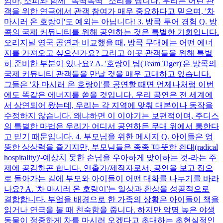
엄마, 소피와 함께 "똑딱똑딱" 소리를 냅니다. 우리는 어린 관
객을 위한 연극에서 관객 참여가 매우 중요하다고 믿으며, '차
마시러 온 호랑이'도 예외는 아닙니다! 3. 방콕 투어 경험 Q. 방
콕의 국제 커뮤니티를 위해 공연하는 것은 특별한 기회입니다.
오리지널 영국 공연과 비교했을 때, 방콕 무대에는 어떤 에너
지를 가져오고 싶으신가요? 그리고 이곳 관객들을 위해 특별
히 준비한 부분이 있나요? A. '호랑이 팀(Team Tiger)'은 방콕의
국제 커뮤니티 관객들을 만날 것을 매우 고대하고 있습니다.
그들은 '차 마시러 온 호랑이'를 공연할 때면 언제나처럼 이번
에도 똑같은 에너지를 쏟을 것입니다. 우리 공연은 전 세계에
서 상연되어 왔는데, 우리는 각 지역에 맞춰 대본이나 동작을
수정하지 않습니다. 왜냐하면 이 이야기는 보편적이며, 주디스
의 특별한 마법은 우리가 어디서 공연하든 무대 위에서 통한다
고 믿기 때문입니다. 4. 부모님을 위한 메시지 Q. 아이들은 엉
뚱한 상상력을 즐기지만, 부모님들은 종종 '따뜻한 환대(radical
hospitality)'-예상치 못한 손님을 우아하게 맞이하는 것-라는 주
제에 공감하곤 합니다. 연출가/제작자로서, 공연을 보고 집으
로 돌아가는 길에 부모와 아이들이 어떤 대화를 나누기를 바라
나요? A. '차 마시러 온 호랑이'는 일상과 환상을 성공적으로
결합합니다. 부엌을 배경으로 한 가족의 상황은 아이들이 책을
읽거나 연극을 볼 때 친숙함을 줍니다. 하지만 악명 높은 야생
동물이 정중하게 차를 마시러 오겠다고 초대하는 초현실적인