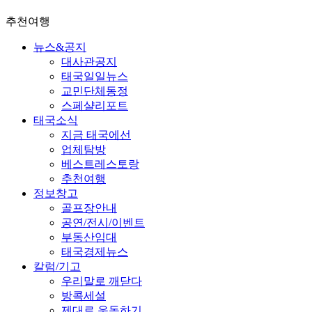
추천여행
뉴스&공지
대사관공지
태국일일뉴스
교민단체동정
스페샬리포트
태국소식
지금 태국에선
업체탐방
베스트레스토랑
추천여행
정보창고
골프장안내
공연/전시/이벤트
부동산임대
태국경제뉴스
칼럼/기고
우리말로 깨닫다
방콕세설
제대로 운동하기