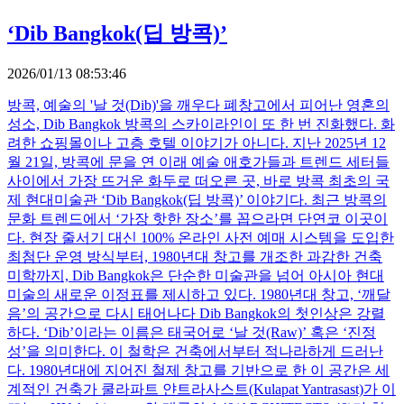
‘Dib Bangkok(딥 방콕)’
2026/01/13 08:53:46
방콕, 예술의 '날 것(Dib)'을 깨우다 폐창고에서 피어난 영혼의
성소, Dib Bangkok 방콕의 스카이라인이 또 한 번 진화했다. 화
려한 쇼핑몰이나 고층 호텔 이야기가 아니다. 지난 2025년 12
월 21일, 방콕에 문을 연 이래 예술 애호가들과 트렌드 세터들
사이에서 가장 뜨거운 화두로 떠오른 곳, 바로 방콕 최초의 국
제 현대미술관 ‘Dib Bangkok(딥 방콕)’ 이야기다. 최근 방콕의
문화 트렌드에서 ‘가장 핫한 장소’를 꼽으라면 단연코 이곳이
다. 현장 줄서기 대신 100% 온라인 사전 예매 시스템을 도입한
최첨단 운영 방식부터, 1980년대 창고를 개조한 과감한 건축
미학까지, Dib Bangkok은 단순한 미술관을 넘어 아시아 현대
미술의 새로운 이정표를 제시하고 있다. 1980년대 창고, ‘깨달
음’의 공간으로 다시 태어나다 Dib Bangkok의 첫인상은 강렬
하다. ‘Dib’이라는 이름은 태국어로 ‘날 것(Raw)’ 혹은 ‘진정
성’을 의미한다. 이 철학은 건축에서부터 적나라하게 드러난
다. 1980년대에 지어진 철제 창고를 기반으로 한 이 공간은 세
계적인 건축가 쿨라파트 얀트라사스트(Kulapat Yantrasast)가 이