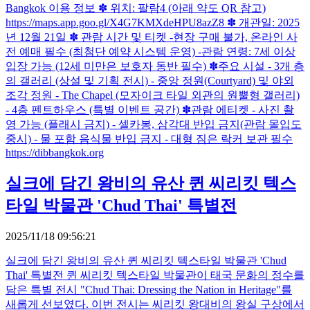
Bangkok 이용 정보 ✽ 위치: 팔람4 (아래 약도 QR 참고)
https://maps.app.goo.gl/X4G7KMXdeHPU8azZ8 ✽ 개관일: 2025
년 12월 21일 ✽ 관람 시간 및 티켓 -현장 구매 불가, 온라인 사
전 예매 필수 (최첨단 예약 시스템 운영) -관람 연령: 7세 이상
입장 가능 (12세 미만은 보호자 동반 필수) ✽주요 시설 - 3개 층
의 갤러리 (상설 및 기획 전시) - 중앙 정원(Courtyard) 및 야외
조각 정원 - The Chapel (모자이크 타일 외관의 원뿔형 갤러리)
- 4층 펜트하우스 (특별 이벤트 공간) ✽관람 에티켓 - 사진 촬
영 가능 (플래시 금지) - 셀카봉, 삼각대 반입 금지(관람 몰입도
중시) - 물 포함 음식물 반입 금지 - 대형 짐은 락커 보관 필수
https://dibbangkok.org
실크에 담긴 왕비의 유산 퀸 씨리킷 텍스
타일 박물관 'Chud Thai' 특별전
2025/11/18 09:56:21
실크에 담긴 왕비의 유산 퀸 씨리킷 텍스타일 박물관 'Chud
Thai' 특별전 퀸 씨리킷 텍스타일 박물관이 태국 문화의 정수를
담은 특별 전시 "Chud Thai: Dressing the Nation in Heritage"를
새롭게 선보였다. 이번 전시는 씨리킷 왕대비의 왕실 구상에서