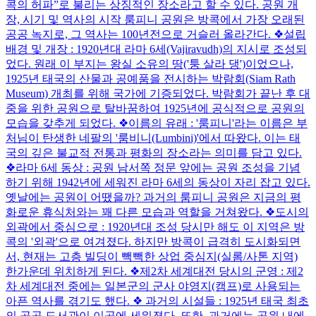
콕의 허파”로 불리는 상징적인 장소라고 할 수 있다. 공원 개
장, 시기 및 역사의 시작 룸피니 공원은 방콕에서 가장 오래된
공공 녹지로, 그 역사는 100년전으로 거슬러 올라간다. ❖설립
배경 및 개장 : 1920년대 라마 6세(Vajiravudh)의 지시로 조성되
었다. 원래 이 부지는 왕실 소유의 땅('퉁 살라 댕')이었으나,
1925년 태국의 산물과 공예품을 전시하는 박람회(Siam Rath
Museum) 개최를 위해 국가에 기증되었다. 박람회가 끝난 후 대
중을 위한 공원으로 탈바꿈하여 1925년에 공식적으로 공원의
모습을 갖추게 되었다. ❖이름의 유래 : '룸피니'라는 이름은 부
처님이 탄생한 네팔의 '룸비니(Lumbini)'에서 따왔다. 이는 태
국의 깊은 불교적 전통과 평화의 장소라는 의미를 담고 있다.
❖라마 6세 동상 : 공원 남서쪽 정문 앞에는 공원 조성을 기념
하기 위해 1942년에 세워진 라마 6세의 동상이 자리 잡고 있다.
옛날에는 공원이 어땠을까? 과거의 룸피니 공원은 지금의 평
화로운 휴식처와는 꽤 다른 모습과 역할을 거쳐왔다. ❖도시의
외곽에서 중심으로 : 1920년대 조성 당시만 해도 이 지역은 방
콕의 '외곽'으로 여겨졌다. 하지만 방콕이 급격히 도시화되면
서, 현재는 고층 빌딩이 빽빽한 상업 중심지(실롬/사톤 지역)
한가운데 위치하게 된다. ❖제2차 세계대전 당시의 군영 : 제2
차 세계대전 중에는 일본군의 군사 야영지(캠프)로 사용되는
아픈 역사를 겪기도 했다. ❖ 과거의 시설들 : 1925년 태국 최초
의 공공 도서관이 이곳에 세워졌다. 또한, 과거에는 공원 내에