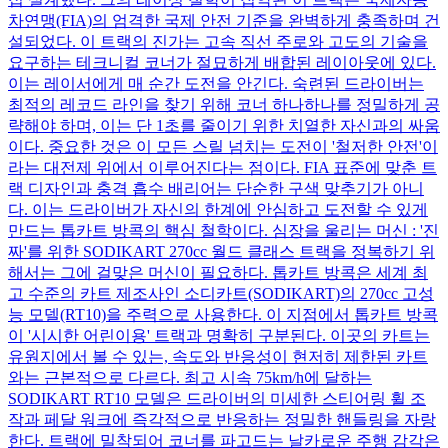
차연맹(FIA)의 엄격한 국제 안전 기준을 완벽하게 충족하며 건
설되었다. 이 트랙의 진가는 고속 직선 주로와 고도의 기술을
요구하는 테크니컬 코너가 절묘하게 배합된 레이아웃에 있다.
이는 레이서에게 매 순간 도전을 안긴다. 숙련된 드라이버는
최적의 레코드 라인을 찾기 위해 코너 하나하나를 정밀하게 공
략해야 하며, 이는 단 1초를 줄이기 위한 치열한 자신과의 싸움
이다. 중요한 것은 이 모든 스릴 넘치는 도전이 '철저한 안전'이
라는 대전제 위에서 이루어진다는 점이다. FIA 표준에 맞춘 트
랙 디자인과 충격 흡수 배리어는 단순한 구색 맞추기가 아니
다. 이는 드라이버가 자신의 한계에 안심하고 도전할 수 있게
만드는 톱카트 방콕의 핵심 철학이다. 심장을 울리는 머신 : '진
짜'를 위한 SODIKART 270cc 월드 클래스 트랙을 정복하기 위
해서는 그에 걸맞은 머신이 필요하다. 톱카트 방콕은 세계 최
고 수준의 카트 제조사인 소디카트(SODIKART)의 270cc 고성
능 모델(RT10)을 주력으로 사용한다. 이 지점에서 톱카트 방콕
이 '시시한 어린이용' 트랙과 명확히 구분된다. 이곳의 카트는
유원지에서 볼 수 있는, 속도와 반응성이 현저히 제한된 카트
와는 근본적으로 다르다. 최고 시속 75km/h에 달하는
SODIKART RT10 모델은 드라이버의 미세한 스티어링 휠 조
작과 페달 워크에 즉각적으로 반응하는 정밀한 핸들링을 자랑
한다. 트랙에 밀착되어 코너를 파고드는 날카로운 주행 감각은