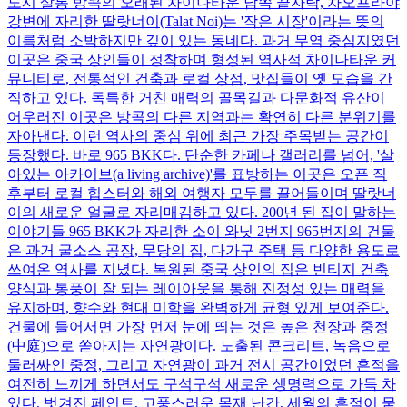
도시 살롱 방콕의 오래된 차이나타운 남쪽 끝자락, 차오프라야
강변에 자리한 딸랏너이(Talat Noi)는 '작은 시장'이라는 뜻의
이름처럼 소박하지만 깊이 있는 동네다. 과거 무역 중심지였던
이곳은 중국 상인들이 정착하며 형성된 역사적 차이나타운 커
뮤니티로, 전통적인 건축과 로컬 상점, 맛집들이 옛 모습을 간
직하고 있다. 독특한 거친 매력의 골목길과 다문화적 유산이
어우러진 이곳은 방콕의 다른 지역과는 확연히 다른 분위기를
자아낸다. 이런 역사의 중심 위에 최근 가장 주목받는 공간이
등장했다. 바로 965 BKK다. 단순한 카페나 갤러리를 넘어, '살
아있는 아카이브(a living archive)'를 표방하는 이곳은 오픈 직
후부터 로컬 힙스터와 해외 여행자 모두를 끌어들이며 딸랏너
이의 새로운 얼굴로 자리매김하고 있다. 200년 된 집이 말하는
이야기들 965 BKK가 자리한 소이 와닛 2번지 965번지의 건물
은 과거 굴소스 공장, 무당의 집, 다가구 주택 등 다양한 용도로
쓰여온 역사를 지녔다. 복원된 중국 상인의 집은 빈티지 건축
양식과 통풍이 잘 되는 레이아웃을 통해 진정성 있는 매력을
유지하며, 향수와 현대 미학을 완벽하게 균형 있게 보여준다.
건물에 들어서면 가장 먼저 눈에 띄는 것은 높은 천장과 중정
(中庭)으로 쏟아지는 자연광이다. 노출된 콘크리트, 녹음으로
둘러싸인 중정, 그리고 자연광이 과거 전시 공간이었던 흔적을
여전히 느끼게 하면서도 구석구석 새로운 생명력으로 가득 차
있다. 벗겨진 페인트, 고풍스러운 목재 난간, 세월의 흔적이 묻