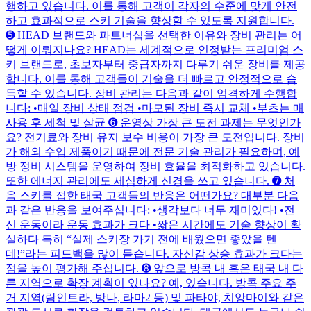
행하고 있습니다. 이를 통해 고객이 각자의 수준에 맞게 안전
하고 효과적으로 스키 기술을 향상할 수 있도록 지원합니다.
➎ HEAD 브랜드와 파트너십을 선택한 이유와 장비 관리는 어
떻게 이뤄지나요? HEAD는 세계적으로 인정받는 프리미엄 스
키 브랜드로, 초보자부터 중급자까지 다루기 쉬운 장비를 제공
합니다. 이를 통해 고객들이 기술을 더 빠르고 안정적으로 습
득할 수 있습니다. 장비 관리는 다음과 같이 엄격하게 수행합
니다: •매일 장비 상태 점검 •마모된 장비 즉시 교체 •부츠는 매
사용 후 세척 및 살균 ➏ 운영상 가장 큰 도전 과제는 무엇인가
요? 전기료와 장비 유지 보수 비용이 가장 큰 도전입니다. 장비
가 해외 수입 제품이기 때문에 전문 기술 관리가 필요하며, 예
방 정비 시스템을 운영하여 장비 효율을 최적화하고 있습니다.
또한 에너지 관리에도 세심하게 신경을 쓰고 있습니다. ➐ 처
음 스키를 접한 태국 고객들의 반응은 어떤가요? 대부분 다음
과 같은 반응을 보여주십니다: •생각보다 너무 재미있다! •전
신 운동이라 운동 효과가 크다 •짧은 시간에도 기술 향상이 확
실하다 특히 “실제 스키장 가기 전에 배웠으면 좋았을 텐
데!”라는 피드백을 많이 듣습니다. 자신감 상승 효과가 크다는
점을 높이 평가해 주십니다. ➑ 앞으로 방콕 내 혹은 태국 내 다
른 지역으로 확장 계획이 있나요? 예, 있습니다. 방콕 주요 주
거 지역(람인트라, 방나, 라마2 등) 및 파타야, 치앙마이와 같은