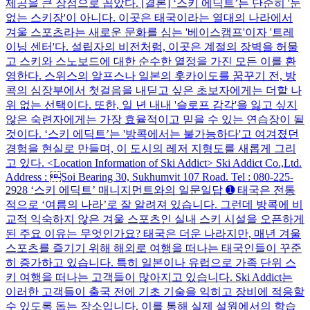
제공을 큰 장점으로 꼽았다. [결론] ‘스키 에딕트’는 단순히 '눈
없는 스키장'이 아니다. 이곳은 태국이라는 열대의 나라에서
겨울 스포츠라는 새로운 문화를 심는 '베이스캠프'이자 '트레
이닝 센터'다. 설립자의 비전처럼, 이곳은 계절의 장벽을 허물
고 스키와 스노보드에 대한 순수한 열정을 가진 모든 이를 환
영한다. 스위스의 알프스나 일본의 홋카이도를 꿈꾸기 전, 방
콕의 심장부에서 첫걸음을 내딛고 싶은 초보자에게는 더할 나
위 없는 선택이다. 또한, 일 년 내내 '슬로프 감각'을 잃고 싶지
않은 숙련자에게는 가장 효율적이고 믿을 수 있는 연습장이 될
것이다. ‘스키 에딕트’는 '방콕에서는 불가능하다'고 여겨졌던
경험을 현실로 만들며, 이 도시의 레저 지형도를 새롭게 그리
고 있다. <Location Information of Ski Addict> Ski Addict Co.,Ltd.
Address : Soi Bearing 30, Sukhumvit 107 Road. Tel : 080-225-
2928 ‘스키 에딕트’ 매니지먼트와의 일문일답 ➊ 태국은 전통
적으로 ‘여름의 나라’로 잘 알려져 있습니다. 그런데 방콕에 비
교적 익숙하지 않은 겨울 스포츠인 실내 스키 시설을 오픈하게
된 주요 이유는 무엇인가요? 태국은 더운 나라지만, 매년 겨울
스포츠를 즐기기 위해 해외로 여행을 떠나는 태국인들이 꾸준
히 증가하고 있습니다. 특히 일본이나 유럽으로 가족 단위 스
키 여행을 떠나는 고객들이 많아지고 있습니다. Ski Addict는
이러한 고객들이 출국 전에 기초 기술을 익히고 장비에 적응할
수 있도록 돕는 장소입니다. 이를 통해 실제 설원에서의 학습