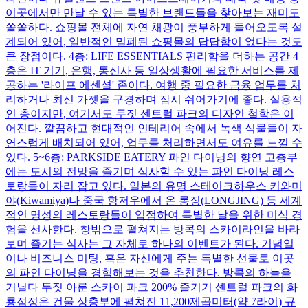
이곳에서만 만날 수 있는 특별한 브랜드들을 찾아보는 재미도
쏠쏠하다. 쇼핑몰 전체에 자연 채광이 풍부하게 들어오도록 설
계되어 있어, 일반적인 밀폐된 쇼핑몰의 답답함이 없다는 것도
큰 장점이다. 4층: LIFE ESSENTIALS 편리함을 더하는 공간 4
층은 IT 기기, 은행, 통신사 등 일상생활에 필요한 서비스를 제
공하는 '라이프 에센셜' 존이다. 여행 중 필요한 금융 업무를 처
리하거나 최신 가젯을 구경하며 잠시 쉬어가기에 좋다. 실용적
인 층이지만, 여기서도 두짓 센트럴 파크의 디자인 철학은 이
어진다. 깔끔하고 현대적인 인테리어 속에서 녹색 식물들이 자
연스럽게 배치되어 있어, 업무를 처리하면서도 여유를 느낄 수
있다. 5~6층: PARKSIDE EATERY 파인 다이닝의 향연 고층부
에는 도시의 전망을 즐기며 식사할 수 있는 파인 다이닝 레스
토랑들이 자리 잡고 있다. 일본의 유명 스테이크하우스 키와미
야(Kiwamiya)나 중국 항저우에서 온 롱징(LONGJING) 등 세계
적인 명성의 레스토랑들이 입점하여 특별한 날을 위한 미식 경
험을 선사한다. 창밖으로 펼쳐지는 방콕의 스카이라인을 바라
보며 즐기는 식사는 그 자체로 하나의 이벤트가 된다. 기념일
이나 비즈니스 미팅, 혹은 자신에게 주는 특별한 선물로 이곳
의 파인 다이닝을 경험해보는 것을 추천한다. 방콕의 하늘을
거닐다 두짓 아룬 스카이 파크 200% 즐기기 센트럴 파크의 화
룡점정은 건물 상층부에 펼쳐진 11,200제곱미터(약 7라이) 규