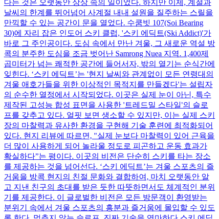
다는 것은 오랫동안 상상 속의 일이었다. 하지만 이제, 계절과
날씨의 한계를 뛰어넘어 사계절 내내 설원을 질주하는 스릴을
만끽할 수 있는 공간이 문을 열었다. 수쿰빗 107(Soi Bearing
30)에 자리 잡은 인도어 스키 클럽, '스키 에딕트(Ski Addict)'가
바로 그 주인공이다. 도심 속에서 만난 겨울, 그 새로운 역설 방
콕의 분주한 도심을 조금 벗어난 Samrong Nuea 지역. 1,400제
곱미터가 넘는 쾌적한 공간에 들어서자, 밖의 열기는 순식간에
잊힌다. ‘스키 에딕트’는 '현지 날씨와 관계없이 모든 연령대의
겨울 애호가들을 위한 이상적인 목적지를 만들겠다'는 설립자
의 순수한 열정에서 시작되었다. 이곳은 실제 눈이 아닌, 특수
제작된 고성능 합성 표면을 사용한 '트레드밀 스타일'의 슬로
프를 갖추고 있다. 얼핏 보면 생소할 수 있지만, 이는 실제 스키
장의 마찰력과 유사한 환경을 구현해 기술 훈련에 최적화되어
있다. 현지 리뷰에 따르면, "실제 눈보다 마찰력이 있어 근육을
더 많이 사용하게 되어 놀라울 정도로 피곤하고 운동 효과가
확실하다”는 평이다. 이곳의 비전은 단순히 스키를 타는 장소
를 제공하는 것을 넘어선다. ‘스키 에딕트’는 겨울 스포츠의 즐
거움을 방콕 현지의 친절 문화와 결합하여, 마치 오랫동안 알
고 지낸 친구의 초대를 받은 듯한 따뜻하면서도 체계적인 분위
기를 제공한다. 이 글로벌한 비전은 모든 방문객이 환영받는
분위기 속에서 겨울 스포츠의 흥분과 즐거움에 몰입할 수 있도
록 한다. 멈추지 않는 슬로프, 진짜 기술을 연마하다 스키 에딕