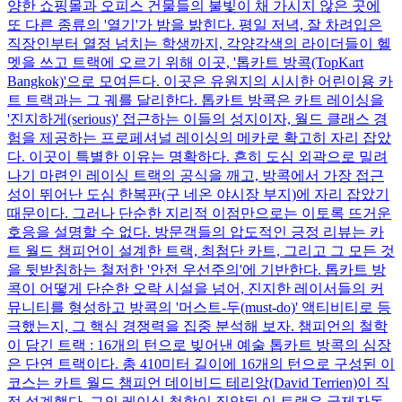
양한 쇼핑몰과 오피스 건물들의 불빛이 채 가시지 않은 곳에
또 다른 종류의 '열기'가 밤을 밝힌다. 평일 저녁, 잘 차려입은
직장인부터 열정 넘치는 학생까지, 각양각색의 라이더들이 헬
멧을 쓰고 트랙에 오르기 위해 이곳, '톱카트 방콕(TopKart
Bangkok)'으로 모여든다. 이곳은 유원지의 시시한 어린이용 카
트 트랙과는 그 궤를 달리한다. 톱카트 방콕은 카트 레이싱을
'진지하게(serious)' 접근하는 이들의 성지이자, 월드 클래스 경
험을 제공하는 프로페셔널 레이싱의 메카로 확고히 자리 잡았
다. 이곳이 특별한 이유는 명확하다. 흔히 도심 외곽으로 밀려
나기 마련인 레이싱 트랙의 공식을 깨고, 방콕에서 가장 접근
성이 뛰어난 도심 한복판(구 네온 야시장 부지)에 자리 잡았기
때문이다. 그러나 단순한 지리적 이점만으로는 이토록 뜨거운
호응을 설명할 수 없다. 방문객들의 압도적인 긍정 리뷰는 카
트 월드 챔피언이 설계한 트랙, 최첨단 카트, 그리고 그 모든 것
을 뒷받침하는 철저한 '안전 우선주의'에 기반한다. 톱카트 방
콕이 어떻게 단순한 오락 시설을 넘어, 진지한 레이서들의 커
뮤니티를 형성하고 방콕의 '머스트-두(must-do)' 액티비티로 등
극했는지, 그 핵심 경쟁력을 집중 분석해 보자. 챔피언의 철학
이 담긴 트랙 : 16개의 턴으로 빚어낸 예술 톱카트 방콕의 심장
은 단연 트랙이다. 총 410미터 길이에 16개의 턴으로 구성된 이
코스는 카트 월드 챔피언 데이비드 테리앙(David Terrien)이 직
접 설계했다. 그의 레이싱 철학이 집약된 이 트랙은 국제자동