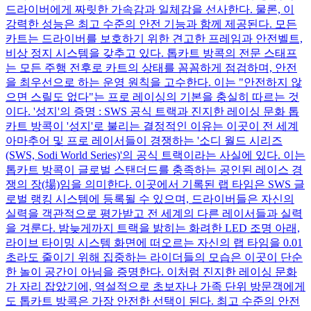
드라이버에게 짜릿한 가속감과 일체감을 선사한다. 물론, 이
강력한 성능은 최고 수준의 안전 기능과 함께 제공된다. 모든
카트는 드라이버를 보호하기 위한 견고한 프레임과 안전벨트,
비상 정지 시스템을 갖추고 있다. 톱카트 방콕의 전문 스태프
는 모든 주행 전후로 카트의 상태를 꼼꼼하게 점검하며, 안전
을 최우선으로 하는 운영 원칙을 고수한다. 이는 "안전하지 않
으면 스릴도 없다"는 프로 레이싱의 기본을 충실히 따르는 것
이다. '성지'의 증명 : SWS 공식 트랙과 진지한 레이싱 문화 톱
카트 방콕이 '성지'로 불리는 결정적인 이유는 이곳이 전 세계
아마추어 및 프로 레이서들이 경쟁하는 '소디 월드 시리즈
(SWS, Sodi World Series)'의 공식 트랙이라는 사실에 있다. 이는
톱카트 방콕이 글로벌 스탠더드를 충족하는 공인된 레이스 경
쟁의 장(場)임을 의미한다. 이곳에서 기록된 랩 타임은 SWS 글
로벌 랭킹 시스템에 등록될 수 있으며, 드라이버들은 자신의
실력을 객관적으로 평가받고 전 세계의 다른 레이서들과 실력
을 겨룬다. 밤늦게까지 트랙을 밝히는 화려한 LED 조명 아래,
라이브 타이밍 시스템 화면에 떠오르는 자신의 랩 타임을 0.01
초라도 줄이기 위해 집중하는 라이더들의 모습은 이곳이 단순
한 놀이 공간이 아님을 증명한다. 이처럼 진지한 레이싱 문화
가 자리 잡았기에, 역설적으로 초보자나 가족 단위 방문객에게
도 톱카트 방콕은 가장 안전한 선택이 된다. 최고 수준의 안전