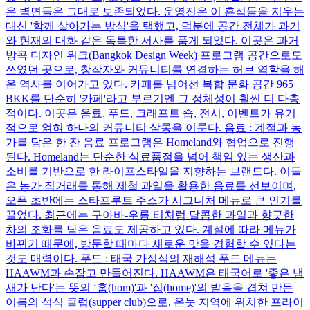
은 벽면들은 그대로 보존되었다. 운영진은 이 흔적들을 지우는
대신 '함께 살아가는 방식'을 택했고, 덕분에 공간 전체가 과거
와 현재의 대화 같은 독특한 서사를 품게 되었다. 이곳은 과거
방콕 디자인 위크(Bangkok Design Week) 프로그램 공간으로도
쓰였던 곳으로, 창작자와 커뮤니티를 연결하는 허브 역할을 해
온 역사를 이어가고 있다. 카페를 넘어선 복합 문화 공간 965
BKK를 단순히 '카페'라고 부르기엔 그 정체성이 훨씬 더 다층
적이다. 이곳은 음료, 푸드, 크래프트 숍, 전시, 이벤트가 유기
적으로 얽혀 하나의 커뮤니티 살롱을 이룬다. 음료 : 계절과 농
가를 담은 한 잔 음료 프로그램은 Homeland와 협업으로 진행
된다. Homeland는 단순한 식료품점을 넘어 책임 있는 생산과
소비를 기반으로 한 라이프스타일을 지향하는 브랜드다. 이들
은 농가 직거래를 통해 제철 과일을 활용한 음료를 선보이며,
오픈 초반에는 스타프루트 주스가 시그니처 메뉴로 큰 인기를
끌었다. 최근에는 구아바-우롱 티처럼 달콤한 과일과 향긋한
차의 조화를 담은 음료도 제공하고 있다. 계절에 따라 메뉴가
바뀌기 때문에, 방문할 때마다 새로운 맛을 경험할 수 있다는
것도 매력이다. 푸드 : 태국 가정식의 재해석 푸드 메뉴는
HAAWM과 손잡고 만들어진다. HAAWM은 태국어로 '좋은 냄
새가 난다'는 뜻의 ‘홈(hom)'과 '집(home)'의 발음을 겹쳐 만든
이름의 석식 클럽(supper club)으로, 온눗 지역에 위치한 프라이