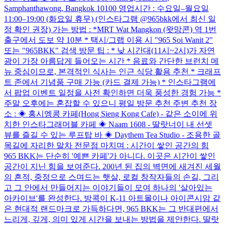
Samphanthawong, Bangkok 10100 영업시간 : 수요일–월요일
11:00–19:00 (화요일 휴무) (인스타그램 @965bkk에서 최신 일
정 확인 권장) 가는 방법 : *MRT Wat Mangkon (왓망콘) 역 1번
출구에서 도보 약 10분 * 택시/그랩 이용 시 "965 Soi Wanit 2"
또는 "965BKK" 검색 방문 팁 : * 낮 시간대(11시~2시)가 자연
광이 가장 아름답게 들어오는 시간 * 음료와 간단한 브런치 메
뉴 중심이므로, 본격적인 식사는 인근 식당 활용 추천 * 크래프
트 존에서 기념품 구매 가능 (카드 결제 가능) * 인스타그램에
서 팝업 이벤트 일정을 사전 확인하면 더욱 풍성한 경험 가능 *
주말 오후에는 혼잡할 수 있으니 평일 방문 추천 주변 추천 장
소 : ◈ 홍시엥콩 카페(Hong Sieng Kong Cafe) - 같은 소이에 위
치한 인스타그래머블 카페 ◈ Naam 1608 - 딸랏너이 내 선셋
뷰를 즐길 수 있는 루프탑 바 ◈ Daythem Tea Studio - 조용한 골
목길에 자리한 말차 전문점 마치며 : 시간이 쌓인 공간의 힘
965 BKK는 단순히 '예쁜 카페'가 아니다. 이곳은 시간이 쌓인
공간이 지닌 힘을 보여준다. 200년 된 집의 벽면에 새겨진 세월
의 흔적, 중정으로 스며드는 햇살, 로컬 창작자들의 손길, 그리
고 그 안에서 만들어지는 이야기들이 모여 하나의 '살아있는
아카이브'를 완성한다. 방콕이 K-11 아트몰이나 아이콘시암 같
은 현대적 랜드마크로 가득하다면, 965 BKK는 그 반대편에서
느리게, 깊게, 의미 있게 시간을 보내는 방법을 제안한다. 딸랏