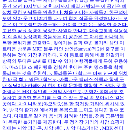
운 요소를 발견하는 재미가 쏠쏠하다. 일상 속 특별한 만남의
공간 오전 10시부터 오후 8시까지 매일 개방되는 이 공간은 예
상치 못한 만남들을 연출한다. 처음 만나는 사람들이 한구석에
모여 앉아 웃고 이야기를 나누며 함께 작품을 완성해나가는 모
습은 이 프로젝트가 추구하는 가치를 보여주는 생생한 증거다.
고요한 공원 풍경이 웅장한 사원과 만나고, 대중교통의 실용성
이 예술적 상상력과 충돌하는 이 공간은 그 자체로 하나의 독
특한 분위기를 연출한다. 찾아가는 길과 주변 볼거리 삼얀 미
트타운 방문은 MRT 블루 라인 삼얀(Samyan)역 2번 출구를 이
용하는 것이 가장 편리하다. 지하 통로를 통해 바로 연결되어
방콕의 무더운 날씨를 피할 수 있어 여행객들에게 특히 유용하
다. 마스터피스 페인팅을 경험한 후에는 주변 명소들을 함께
둘러보는 것을 추천한다. 쭐라롱꼰 대학교는 바로 인근에 위치
한 태국 최고 명문대학으로, 아름다운 캠퍼스 산책과 함께 구
내 식당이나 카페에서 현지 대학 문화를 체험할 수 있다. 왓 후
어람퐁은 MRT 삼얀역 근처의 사원으로, 번화가 속에서도 조
용하고 경건한 분위기를 느낄 수 있는 도심 속 오아시스 같은
곳이다. 차이나타운(야오와랏)은 한 정거장 거리에 위치해 있
어, 방콕의 활기찬 에너지를 온몸으로 느끼고 싶다면 필수 코
스다. 다채로운 길거리 음식과 화려한 상점들, 전통 금은방들
이 독특한 볼거리를 제공한다. 두 정거장 거리의 시암 쇼핑지
역에는 시암 파라곤, 시암 센터, 시암 디스커버리, MBK 센터