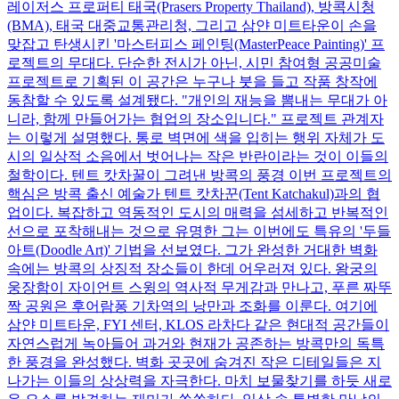
레이저스 프로퍼티 태국(Prasers Property Thailand), 방콕시청
(BMA), 태국 대중교통관리청, 그리고 삼얀 미트타운이 손을
맞잡고 탄생시킨 '마스터피스 페인팅(MasterPeace Painting)' 프
로젝트의 무대다. 단순한 전시가 아닌, 시민 참여형 공공미술
프로젝트로 기획된 이 공간은 누구나 붓을 들고 작품 창작에
동참할 수 있도록 설계됐다. "개인의 재능을 뽐내는 무대가 아
니라, 함께 만들어가는 협업의 장소입니다." 프로젝트 관계자
는 이렇게 설명했다. 통로 벽면에 색을 입히는 행위 자체가 도
시의 일상적 소음에서 벗어나는 작은 반란이라는 것이 이들의
철학이다. 텐트 캇차꿀이 그려낸 방콕의 풍경 이번 프로젝트의
핵심은 방콕 출신 예술가 텐트 캇차꾼(Tent Katchakul)과의 협
업이다. 복잡하고 역동적인 도시의 매력을 섬세하고 반복적인
선으로 포착해내는 것으로 유명한 그는 이번에도 특유의 '두들
아트(Doodle Art)' 기법을 선보였다. 그가 완성한 거대한 벽화
속에는 방콕의 상징적 장소들이 한데 어우러져 있다. 왕궁의
웅장함이 자이언트 스윙의 역사적 무게감과 만나고, 푸른 짜뚜
짝 공원은 후어람퐁 기차역의 낭만과 조화를 이룬다. 여기에
삼얀 미트타운, FYI 센터, KLOS 라차다 같은 현대적 공간들이
자연스럽게 녹아들어 과거와 현재가 공존하는 방콕만의 독특
한 풍경을 완성했다. 벽화 곳곳에 숨겨진 작은 디테일들은 지
나가는 이들의 상상력을 자극한다. 마치 보물찾기를 하듯 새로