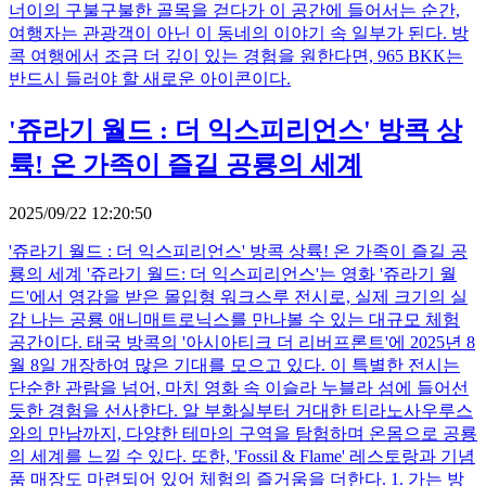
너이의 구불구불한 골목을 걷다가 이 공간에 들어서는 순간,
여행자는 관광객이 아닌 이 동네의 이야기 속 일부가 된다. 방
콕 여행에서 조금 더 깊이 있는 경험을 원한다면, 965 BKK는
반드시 들러야 할 새로운 아이콘이다.
'쥬라기 월드 : 더 익스피리언스' 방콕 상
륙! 온 가족이 즐길 공룡의 세계
2025/09/22 12:20:50
'쥬라기 월드 : 더 익스피리언스' 방콕 상륙! 온 가족이 즐길 공
룡의 세계 '쥬라기 월드: 더 익스피리언스'는 영화 '쥬라기 월
드'에서 영감을 받은 몰입형 워크스루 전시로, 실제 크기의 실
감 나는 공룡 애니매트로닉스를 만나볼 수 있는 대규모 체험
공간이다. 태국 방콕의 '아시아티크 더 리버프론트'에 2025년 8
월 8일 개장하여 많은 기대를 모으고 있다. 이 특별한 전시는
단순한 관람을 넘어, 마치 영화 속 이슬라 누블라 섬에 들어선
듯한 경험을 선사한다. 알 부화실부터 거대한 티라노사우루스
와의 만남까지, 다양한 테마의 구역을 탐험하며 온몸으로 공룡
의 세계를 느낄 수 있다. 또한, 'Fossil & Flame' 레스토랑과 기념
품 매장도 마련되어 있어 체험의 즐거움을 더한다. 1. 가는 방