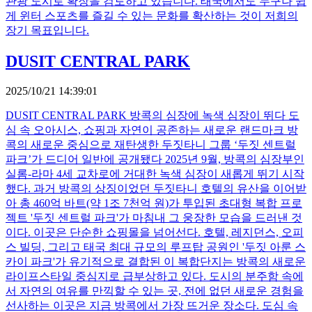
관광 도시로 확장을 검토하고 있습니다. 태국에서도 누구나 쉽
게 윈터 스포츠를 즐길 수 있는 문화를 확산하는 것이 저희의
장기 목표입니다.
DUSIT CENTRAL PARK
2025/10/21 14:39:01
DUSIT CENTRAL PARK 방콕의 심장에 녹색 심장이 뛰다 도
심 속 오아시스, 쇼핑과 자연이 공존하는 새로운 랜드마크 방
콕의 새로운 중심으로 재탄생한 두짓타니 그룹 ‘두짓 센트럴
파크’가 드디어 일반에 공개됐다 2025년 9월, 방콕의 심장부인
실롬-라마 4세 교차로에 거대한 녹색 심장이 새롭게 뛰기 시작
했다. 과거 방콕의 상징이었던 두짓타니 호텔의 유산을 이어받
아 총 460억 바트(약 1조 7천억 원)가 투입된 초대형 복합 프로
젝트 '두짓 센트럴 파크'가 마침내 그 웅장한 모습을 드러낸 것
이다. 이곳은 단순한 쇼핑몰을 넘어선다. 호텔, 레지던스, 오피
스 빌딩, 그리고 태국 최대 규모의 루프탑 공원인 '두짓 아룬 스
카이 파크'가 유기적으로 결합된 이 복합단지는 방콕의 새로운
라이프스타일 중심지로 급부상하고 있다. 도시의 분주함 속에
서 자연의 여유를 만끽할 수 있는 곳, 전에 없던 새로운 경험을
선사하는 이곳은 지금 방콕에서 가장 뜨거운 장소다. 도심 속