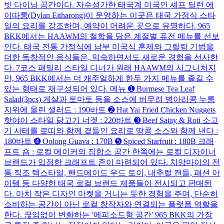
빗 다이닝 공간이다. 자수성가한 태국계 미국인 셰프 딜런 에
이따롱(Dylan Eitharong)이 운영하는 이곳은 태국 가정식 스타
일의 요리를 강조하며, 예약이 어려운 곳으로 유명하다. 965
BKK에서는 HAAWM의 철학을 담은 계절별 퓨전 메뉴를 선보
인다. 태국 전통 가정식에 남부 미국식 훈제와 그릴링 기법을
더한 독창적인 음식들은, 익숙하면서도 새로운 경험을 선사한
다. 7코스 패밀리 스타일 디너가 원래 HAAWM의 시그니처지
만, 965 BKK에서는 더 캐주얼하게 한두 가지 메뉴를 즐길 수
있는 형태로 재구성되어 있다. 메뉴 ➊ Burmese Tea Leaf
Salad(3pcs) 게살과 토마토 등을 소스에 버무려 병아리콩 누룽
지위에 올린 샐러드 : 190바트 ➋ Hat Yai Fried Chicken Nuggets
핫야이 스타일 닭고기 너겟 : 220바트 ➌ Beef Satay & Roti 소고
기 사테를 로띠와 함께 곁들인 요리로 땅콩 소스와 함께 낸다 :
180바트 ➍ Oolong Guava : 170B ➎ Spiced Starfruit : 180B 크래
프트 숍 : 로컬 메이커의 집합소 공간 한쪽에는 로컬 디자이너
브랜드가 입점한 크래프트 존이 마련되어 있다. 치앙마이의 전
통 직조 텍스타일, 핸드메이드 우드 토이, 내추럴 캔들, 패션 아
이템 등 다양한 태국 로컬 브랜드 제품들이 전시되고 판매된
다. 마치 작은 디자인 마켓을 거니는 듯한 경험을 주며, 단순히
소비하는 공간이 아닌 로컬 창작자와 연결되는 플랫폼 역할을
한다. 끊임없이 변화하는 '에피소드형 공간' 965 BKK의 가장