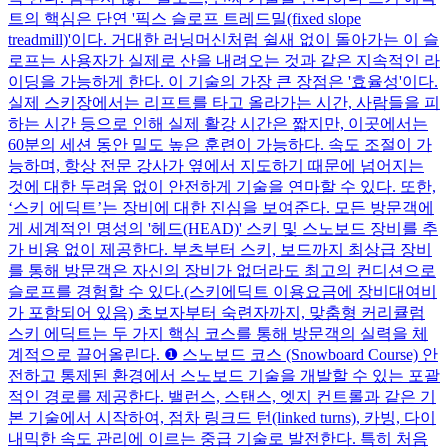
트의 핵심은 단연 '픽스 슬로프 트레드밀(fixed slope
treadmill)'이다. 거대한 러닝머신처럼 쉴새 없이 돌아가는 이 슬
로프는 사용자가 실제로 산을 내려오는 것과 같은 지속적인 라
이딩을 가능하게 한다. 이 기술의 가장 큰 장점은 '효율성'이다.
실제 스키장에서는 리프트를 타고 올라가는 시간, 사람들을 피
하는 시간 등으로 인해 실제 활강 시간은 짧지만, 이곳에서는
60분의 세션 동안 밀도 높은 훈련이 가능하다. 속도 조절이 가
능하며, 항상 전문 강사가 옆에서 지도하기 때문에 넘어지는
것에 대한 두려움 없이 안전하게 기술을 연마할 수 있다. 또한,
‘스키 에딕트’는 장비에 대한 진심을 보여준다. 모든 방문객에
게 세계적인 명성의 '헤드(HEAD)' 스키 및 스노보드 장비를 추
가 비용 없이 제공한다. 부츠부터 스키, 보드까지 최상급 장비
를 통해 방문객은 자신의 장비가 없더라도 최고의 컨디션으로
슬로프를 경험할 수 있다.(스키에딕트 이용요금에 장비대여비
가 포함되어 있음) 초보자부터 숙련자까지, 맞춤형 커리큘럼
스키 에딕트는 두 가지 핵심 코스를 통해 방문객의 실력을 체
계적으로 끌어올린다. ❶ 스노보드 코스 (Snowboard Course) 안
전하고 통제된 환경에서 스노보드 기술을 개발할 수 있는 포괄
적인 경로를 제공한다. 밸런스, 스탠스, 엣지 컨트롤과 같은 기
본 기술에서 시작하여, 점차 링크드 턴(linked turns), 카빙, 다이
내믹한 속도 관리에 이르는 중급 기술로 발전한다. 특히 처음