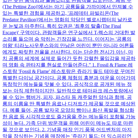
있는 듯한 움직임과 울음소리로 관람객을 압도한다. '페팅 주
(The Petting Zoo)'에서는 아기 공룡들을 가까이에서 만져볼 수
있는 특별한 경험을 제공하고, '프레데터 파빌리온(The
Predator Pavilion)'에서는 영화의 악당인 벨로시랩터의 날카로
운 눈빛과 마주한다. 특히 압권은 '최후의 탈출(The Final
Escape)' 구역이다. 관람객들은 연구실에서 T-렉스의 거대한 발
소리를 들으며 숨 막히는 긴장감을 느낀다. 이어지는 '공룡의
여왕' 티라노사우루스와의 만남은 어린이 뿐만 아니라 어른들
에게도 짜릿한 전율을 선사한다. 이는 단순한 전시가 아닌, 마
치 공룡의 세계에 실제로 들어간 듯한 강렬한 몰입감을 제공하
며 영화 속 판타지를 현실로 만들어준다.” 1. Fossil & Flame 레
스토랑 'Fossil & Flame' 레스토랑은 쥬라기 월드 테마로 꾸며진
특별한 다이닝 공간이다. 공룡 체험의 흥분과 여운을 이어가며
독창적인 메뉴들을 맛볼 수 있다. 공식적으로 공개된 메뉴 정
보는 아직 제한적이지만, 일반적으로 테마파크 레스토랑에서
볼 수 있는 햄버거, 피자, 파스타 등 캐주얼한 양식과 함께, 공
룡의 이름을 딴 특별한 음료나 디저트가 제공될 것으로 예상된
다. 예를 들어, 공룡 발자국 모양의 빵이나 화산 폭발을 형상화
한 음료 등 시각적으로도 즐거움을 주는 메뉴들이 포함될 가능
성이 높다. 가족 단위 방문객을 위해 어린이 메뉴도 따로 마련
될 것으로 보인다. 2. 기념품 매장 인기 품목 어드벤처의 마지
막을 장식하는 기념품 매장에는 '쥬라기 월드: 더 익스피리언