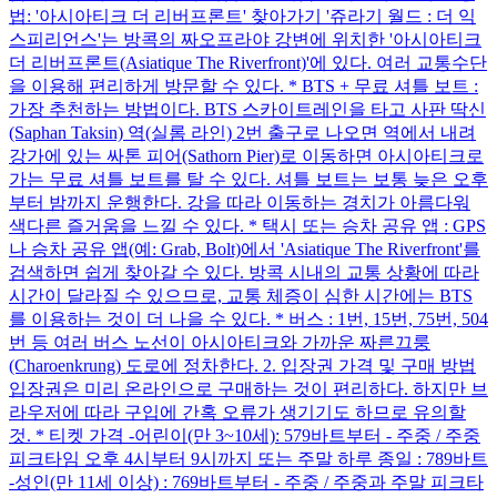
법: '아시아티크 더 리버프론트' 찾아가기 '쥬라기 월드 : 더 익
스피리언스'는 방콕의 짜오프라야 강변에 위치한 '아시아티크
더 리버프론트(Asiatique The Riverfront)'에 있다. 여러 교통수단
을 이용해 편리하게 방문할 수 있다. * BTS + 무료 셔틀 보트 :
가장 추천하는 방법이다. BTS 스카이트레인을 타고 사판 딱신
(Saphan Taksin) 역(실롬 라인) 2번 출구로 나오면 역에서 내려
강가에 있는 싸톤 피어(Sathorn Pier)로 이동하면 아시아티크로
가는 무료 셔틀 보트를 탈 수 있다. 셔틀 보트는 보통 늦은 오후
부터 밤까지 운행한다. 강을 따라 이동하는 경치가 아름다워
색다른 즐거움을 느낄 수 있다. * 택시 또는 승차 공유 앱 : GPS
나 승차 공유 앱(예: Grab, Bolt)에서 'Asiatique The Riverfront'를
검색하면 쉽게 찾아갈 수 있다. 방콕 시내의 교통 상황에 따라
시간이 달라질 수 있으므로, 교통 체증이 심한 시간에는 BTS
를 이용하는 것이 더 나을 수 있다. * 버스 : 1번, 15번, 75번, 504
번 등 여러 버스 노선이 아시아티크와 가까운 짜른끄룽
(Charoenkrung) 도로에 정차한다. 2. 입장권 가격 및 구매 방법
입장권은 미리 온라인으로 구매하는 것이 편리하다. 하지만 브
라우저에 따라 구입에 간혹 오류가 생기기도 하므로 유의할
것. * 티켓 가격 -어린이(만 3~10세): 579바트부터 - 주중 / 주중
피크타임 오후 4시부터 9시까지 또는 주말 하루 종일 : 789바트
-성인(만 11세 이상) : 769바트부터 - 주중 / 주중과 주말 피크타