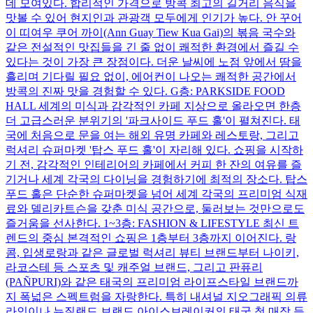
데 모여있다. 합리적인 가격으로 방콕 최고의 길거리 음식을
맛볼 수 있어 현지인과 관광객 모두에게 인기가 높다. 안 꾸어
이 띠여우 쿠어 까이(Ann Guay Tiew Kua Gai)의 볶음 국수와
같은 전설적인 맛집들을 긴 줄 없이 쾌적한 환경에서 즐길 수
있다는 것이 가장 큰 장점이다. 더운 날씨에 노점 앞에서 땀을
흘리며 기다릴 필요 없이, 에어컨이 나오는 쾌적한 공간에서
방콕의 진짜 맛을 경험할 수 있다. G층: PARKSIDE FOOD
HALL 세계의 미식과 감각적인 카페 지상으로 올라오면 한층
더 고급스러운 분위기의 '파크사이드 푸드 홀'이 펼쳐진다. 태
국에 처음으로 문을 여는 해외 유명 카페와 레스토랑, 그리고
럭셔리 슈퍼마켓 '탑스 푸드 홀'이 자리해 있다. 쇼핑을 시작하
기 전, 감각적인 인테리어의 카페에서 커피 한 잔의 여유를 즐
기거나 세계 각국의 다이닝을 경험하기에 최적의 장소다. 탑스
푸드 홀은 단순한 슈퍼마켓을 넘어 세계 각국의 프리미엄 식재
료와 델리카트슨을 갖춘 미식 공간으로, 둘러보는 것만으로도
즐거움을 선사한다. 1~3층: FASHION & LIFESTYLE 최신 트
렌드의 중심 본격적인 쇼핑은 1층부터 3층까지 이어진다. 랑
콤, 입생로랑과 같은 글로벌 럭셔리 뷰티 브랜드부터 나이키,
라코스테 등 스포츠 및 캐주얼 브랜드, 그리고 판퓨리
(PAÑPURI)와 같은 태국의 프리미엄 라이프스타일 브랜드까
지 폭넓은 스펙트럼을 자랑한다. 특히 내셔널 지오그래픽 의류
라인이나 뉴질랜드 브랜드 아이스브레이커의 태국 첫 매장 등