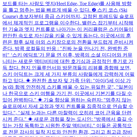
보드를 타는 사람도 엣지(Heel Edge, Toe Edge)를 사용해 방향
을 틀고 멈추는 법을 빠르게 배울 수 있다. ❷ 스키 코스 (Ski
Course) 초보자부터 중급 스키어까지, 고정된 트레드밀 슬로프
에서 체계적인 프로그램을 이수한다. 밸런스 잡기부터 시작해
턴 기술과 엣지 컨트롤로 나아가는 이 커리큘럼은 스키어들이
편안한 속도로 자신감을 키울 수 있게 돕는다. 이곳에서의 훈
련은 향후 실제 야외 스키장으로의 전환을 부드럽게 준비시켜
준다. 방콕 로컬들의 반응 : "진짜 눈을 만나기 전, 완벽한 준
비" ‘스키 에딕트’가 문을 연 이후, 방콕의 소셜 미디어와 커뮤
니티는 새로운 액티비티에 대한 호기심과 긍정적인 후기로 가
득 찼다. 현지 인플루언서와 방문객들의 리뷰를 종합해 보면,
스키 어딕트는 크게 세 가지 부류의 사람들에게 강력하게 어필
하고 있다. ◈ 완전한 초보자 및 가족 단위: "아이(5세 이상 가
능)와 함께 안전하게 스키를 배울 수 있는 유일한 곳", "일본이
나 한국으로 스키 여행을 가기 전, 이곳에서 기본기를 다질 수
있어 완벽하다." ◈ 기술 향상을 원하는 숙련자: "멈추지 않는
슬로프에서 자세 교정과 엣지 컨트롤을 집중적으로 연습할 수
있다.", "실제 눈과는 다른 마찰력이 오히려 코어 근육을 단련
시켜 준다." ◈ 새로운 경험을 찾는 도시인: "방콕에서 즐길 수
있는 가장 독특하고 시원한 주말 액티비티." 이들은 공통적으
로 전문 강사의 밀착 지도와 안전한 환경, 그리고 최고급 장비