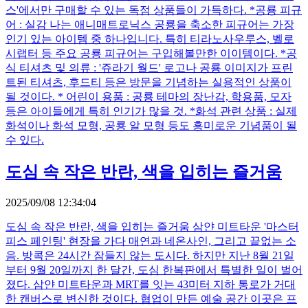
스'에서만 구매할 수 있는 독점 상품들이 가득하다. *공룡 피규
어 : 실감 나는 애니매트로닉스 공룡을 축소한 피규어는 가장
인기 있는 아이템 중 하나입니다. 특히 티라노사우루스, 벨로
시랩터 등 주요 공룡 피규어는 구입해볼만한 이이템이다. *공
식 티셔츠 및 의류 : '쥬라기 월드' 로고나 공룡 이미지가 프린
트된 티셔츠, 후드티 등은 방문을 기념하는 실용적인 상품이
될 것이다. * 어린이 용품 : 공룡 테마의 장난감, 학용품, 모자
등은 아이들에게 특히 인기가 많을 것. *화석 관련 상품 : 실제
화석이나 화석 모형, 공룡 알 모형 등도 흥미로운 기념품이 될
수 있다.
도심 속 작은 반란, 색을 입히는 즐거움
2025/09/08 12:34:04
도심 속 작은 반란, 색을 입히는 즐거움 삼얀 미트타운 '마스터
피스 페인팅' 현장을 가다 매연과 네온사인, 그리고 끝없는 소
음. 방콕은 24시간 잠들지 않는 도시다. 하지만 지난 8월 21일
부터 9월 20일까지 한 달간, 도심 한복판에서 특별한 일이 벌어
졌다. 삼얀 미트타운과 MRT를 잇는 43미터 지하 통로가 거대
한 캔버스로 변신한 것이다. 협업이 만든 예술 공간 이곳은 프