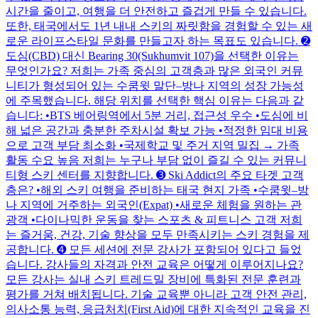
시간을 줄이고, 여행을 더 안전하고 즐겁게 만들 수 있습니다.
또한, 태국에서도 1년 내내 스키의 짜릿함을 경험할 수 있는 새
로운 라이프스타일 문화를 만들고자 하는 목표도 있습니다. ➋
도심(CBD) 대신 Bearing 30(Sukhumvit 107)을 선택한 이유는
무엇인가요? 저희는 가족 중심의 고객층과 많은 외국인 커뮤
니티가 형성되어 있는 수쿰윗 말단–방나 지역의 성장 가능성
에 주목했습니다. 해당 위치를 선택한 핵심 이유는 다음과 같
습니다: •BTS 베어링역에서 5분 거리, 접근성 우수 •도심에 비
해 넓은 공간과 충분한 주차시설 확보 가능 •적정한 임대 비용
으로 고객 부담 최소화 •국제학교 및 주거 지역 밀집 → 가족
활동 수요 높음 저희는 누구나 부담 없이 즐길 수 있는 커뮤니
티형 스키 센터를 지향합니다. ➌ Ski Addict의 주요 타겟 고객
층은? •해외 스키 여행을 준비하는 태국 현지 가족 •수쿰윗–방
나 지역에 거주하는 외국인(Expat) •새로운 체험을 원하는 관
광객 •다이나믹한 운동을 찾는 스포츠 & 피트니스 고객 저희
는 즐거움, 건강, 기술 향상을 모두 만족시키는 스키 경험을 제
공합니다. ➍ 모든 세션에 전문 강사가 포함되어 있다고 들었
습니다. 강사들의 자격과 안전 교육은 어떻게 이루어지나요?
모든 강사는 실내 스키 트레드밀 장비에 특화된 전문 훈련과
평가를 거쳐 배치됩니다. 기술 교육뿐 아니라 고객 안전 관리,
의사소통 능력, 응급처치(First Aid)에 대한 지속적인 교육을 진