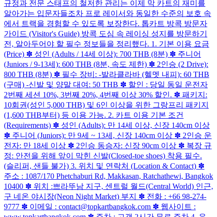
규정과 전문 스태프의 철저한 관리는 이제 막 카트의 재미를
알아가는 입문자들조차 프로 레이서와 동일한 수준의 보호 속
에서 트랙을 경험할 수 있도록 보장한다. 톱카트 방콕 방문자
가이드 (Visitor's Guide) 방콕 도심 속 레이싱 성지를 방문하기
전, 알아두어야 할 필수 정보들을 정리했다. 1. 기본 이용 요금
(Price) ✽ 성인 (Adults / 14세 이상): 700 THB (8분) ✽ 주니어
(Juniors / 9-13세): 600 THB (8분, 속도 제한) ✽ 2인승 (2 Drive):
800 THB (8분) ✽ 필수 장비: -발라클라바 (헬멧 내피): 60 THB
(구매) -신발 및 양말 대여: 50 THB ✽ 할인 : 당일 동일 운전자
2번째 세션 10%, 3번째 20%, 4번째 이상 30% 할인. ✽ 패키지:
10회권(성인 5,000 THB) 및 6인 이상을 위한 그랑프리 패키지
(1,600 THB부터) 등 이용 가능. 2. 카트 이용 기본 조건
(Requirements) ✽ 성인 (Adults): 만 14세 이상, 신장 140cm 이상
✽ 주니어 (Juniors): 만 9세 ~ 13세, 신장 140cm 이상 ✽ 2인승 운
전자: 만 18세 이상 ✽ 2인승 동승자: 신장 90cm 이상 ✽ 복장 규
정: 안전을 위해 앞이 막힌 신발(Closed-toe shoes) 착용 필수.
(슬리퍼, 샌들 불가) 3. 위치 및 연락처 (Location & Contact) ✽
주소 : 1087/170 Phetchaburi Rd, Makkasan, Ratchathewi, Bangkok
10400 ✽ 위치 :쁘라뚜남 지구, 센트럴 월드(Central World) 인근,
구 네온 야시장(Neon Night Market) 부지 ✽ 전화 : +66 98-274-
9777 ✽ 이메일 : contact@topkartbangkok.com ✽ 웹사이트 :
www.topkartbangkok.com ✽ 주차 : 고객 2시간 무료 주차 4. 운