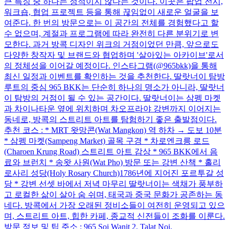
큰 특징 중 하나는 정적이지 않다는 것이다. 이곳은 팝업 전시,
워크숍, 협업 프로젝트 등을 통해 끊임없이 새로운 얼굴을 보
여준다. 한 번의 방문으로는 이 공간의 전체를 경험했다고 할
수 없으며, 계절과 프로그램에 따라 완전히 다른 분위기로 변
모한다. 과거 방콕 디자인 위크의 거점이었던 만큼, 앞으로도
다양한 창작자 및 브랜드와 협업하며 '살아있는 아카이브'로서
의 정체성을 이어갈 예정이다. 인스타그램(@965bkk)을 통해
최신 일정과 이벤트를 확인하는 것을 추천한다. 딸랏너이 탐방
루트의 중심 965 BKK는 단순히 하나의 명소가 아니라, 딸랏너
이 탐방의 거점이 될 수 있는 공간이다. 딸랏너이는 삼펭 마켓
과 차이나타운 옆에 위치하며 차오프라야 강변까지 이어지는
동네로, 방콕의 스트리트 아트를 탐험하기 좋은 출발점이다.
추천 코스 : * MRT 왓망콘(Wat Mangkon) 역 하차 → 도보 10분
* 삼펭 마켓(Sampeng Market) 골목 구경 * 차로엔크릉 로드
(Charoen Krung Road) 스트리트 아트 감상 * 965 BKK에서 음
료와 브런치 * 송왓 사원(Wat Pho) 방문 또는 강변 산책 * 홀리
로사리 성당(Holy Rosary Church)1786년에 지어진 포르투갈 성
당 * 강변 선셋 바에서 저녁 마무리 딸랏너이는 색채가 풍부하
고 로컬한 삶이 살아 숨 쉬며, 태국과 중국 문화가 공존하는 동
네다. 방콕에서 가장 오래된 정비소들이 여전히 운영되고 있으
며, 스트리트 아트, 힙한 카페, 종교적 신전들이 조화를 이룬다.
방문 정보 및 팁 주소 : 965 Soi Wanit 2, Talat Noi,