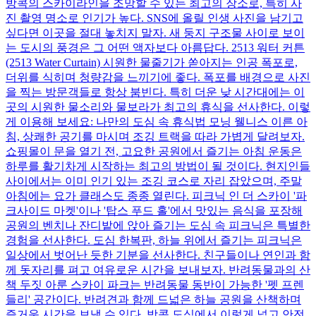
방콕의 스카이라인을 조망할 수 있는 최고의 장소로, 특히 사
진 촬영 명소로 인기가 높다. SNS에 올릴 인생 사진을 남기고
싶다면 이곳을 절대 놓치지 말자. 새 둥지 구조물 사이로 보이
는 도시의 풍경은 그 어떤 액자보다 아름답다. 2513 워터 커튼
(2513 Water Curtain) 시원한 물줄기가 쏟아지는 인공 폭포로,
더위를 식히며 청량감을 느끼기에 좋다. 폭포를 배경으로 사진
을 찍는 방문객들로 항상 붐빈다. 특히 더운 낮 시간대에는 이
곳의 시원한 물소리와 물보라가 최고의 휴식을 선사한다. 이렇
게 이용해 보세요: 나만의 도심 속 휴식법 모닝 웰니스 이른 아
침, 상쾌한 공기를 마시며 조깅 트랙을 따라 가볍게 달려보자.
쇼핑몰이 문을 열기 전, 고요한 공원에서 즐기는 아침 운동은
하루를 활기차게 시작하는 최고의 방법이 될 것이다. 현지인들
사이에서는 이미 인기 있는 조깅 코스로 자리 잡았으며, 주말
아침에는 요가 클래스도 종종 열린다. 피크닉 인 더 스카이 '파
크사이드 마켓'이나 '탑스 푸드 홀'에서 맛있는 음식을 포장해
공원의 벤치나 잔디밭에 앉아 즐기는 도심 속 피크닉은 특별한
경험을 선사한다. 도심 한복판, 하늘 위에서 즐기는 피크닉은
일상에서 벗어난 듯한 기분을 선사한다. 친구들이나 연인과 함
께 돗자리를 펴고 여유로운 시간을 보내보자. 반려동물과의 산
책 두짓 아룬 스카이 파크는 반려동물 동반이 가능한 '펫 프렌
들리' 공간이다. 반려견과 함께 드넓은 하늘 공원을 산책하며
즐거운 시간을 보낼 수 있다. 방콕 도심에서 이렇게 넓고 안전