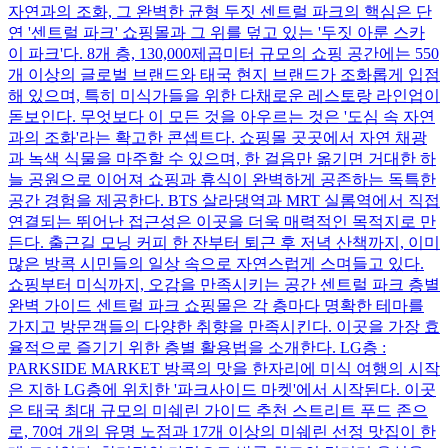
자연과의 조화, 그 완벽한 균형 두짓 센트럴 파크의 핵심은 단
연 '센트럴 파크' 쇼핑몰과 그 위를 덮고 있는 '두짓 아룬 스카
이 파크'다. 8개 층, 130,000제곱미터 규모의 쇼핑 공간에는 550
개 이상의 글로벌 브랜드와 태국 현지 브랜드가 조화롭게 입점
해 있으며, 특히 미식가들을 위한 다채로운 레스토랑 라인업이
돋보인다. 무엇보다 이 모든 것을 아우르는 것은 '도심 속 자연
과의 조화'라는 확고한 콘셉트다. 쇼핑몰 곳곳에서 자연 채광
과 녹색 식물을 마주할 수 있으며, 한 걸음만 옮기면 거대한 하
늘 공원으로 이어져 쇼핑과 휴식이 완벽하게 공존하는 독특한
공간 경험을 제공한다. BTS 살라댕역과 MRT 실롬역에서 직접
연결되는 뛰어난 접근성은 이곳을 더욱 매력적인 목적지로 만
든다. 출근길 모닝 커피 한 잔부터 퇴근 후 저녁 산책까지, 이미
많은 방콕 시민들의 일상 속으로 자연스럽게 스며들고 있다.
쇼핑부터 미식까지, 오감을 만족시키는 공간 센트럴 파크 층별
완벽 가이드 센트럴 파크 쇼핑몰은 각 층마다 명확한 테마를
가지고 방문객들의 다양한 취향을 만족시킨다. 이곳을 가장 효
율적으로 즐기기 위한 층별 활용법을 소개한다. LG층 :
PARKSIDE MARKET 방콕의 맛을 한자리에 미식 여행의 시작
은 지하 LG층에 위치한 '파크사이드 마켓'에서 시작된다. 이곳
은 태국 최대 규모의 미쉐린 가이드 추천 스트리트 푸드 존으
로, 70여 개의 유명 노점과 17개 이상의 미쉐린 선정 맛집이 한