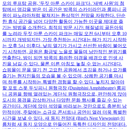
모의 루프탑 공원, '두짓 아룬 스카이 파크'다. '새벽 사원'의 첨
탑에서 영감을 받은 이 공간은 방콕의 스카이라인과 룸피니 공
원이 파노라마처럼 펼쳐지는 환상적인 전망을 자랑한다. 단순
한 휴식 공간을 넘어 다양한 활동이 가능한 이곳을 제대로 즐
기는 방법을 소개한다. 최적의 방문 시간: 해질녘의 골든아워
를 노려라 두짓 아룬 스카이 파크는 매일 오전 6시부터 오후 10
시까지 개방되지만, 가장 추천하는 시간대는 해가 지기 시작하
는 오후 5시 이후다. 낮의 열기가 가시고 선선한 바람이 불어오
기 시작하면, 공원은 황금빛 노을로 물들며 낭만적인 분위기를
연출한다. 밤이 되면 방콕의 화려한 야경을 배경으로 인생 사
진을 남길 수 있다. 물론 이른 아침도 놓칠 수 없는 시간대다.
쇼핑몰이 문을 열기 전 고요한 공원에서 조깅을 하거나 요가를
즐기는 현지인들의 모습을 볼 수 있으며, 상쾌한 공기를 마시
며 하루를 시작하는 특별한 경험을 할 수 있다. 놓치지 말아야
할 포토 스폿 두싯피니 원형극장 (Dusitphini Amphitheatre) 룸피
니 공원을 향해 열려있는 계단식 원형극장으로, 편안하게 앉아
도시의 풍경을 감상하거나 다양한 문화 행사를 즐길 수 있는
공간이다. 계단에 앉아 석양을 바라보는 것만으로도 충분히 낭
만적이며, 주말에는 소규모 콘서트나 공연이 열려 더욱 특별한
시간을 보낼 수 있다. 새 둥지 전망대 (Bird's Nest Viewpoint) 이
름처럼 새 둥지 모양으로 만들어진 독특한 디자인의 전망대다.