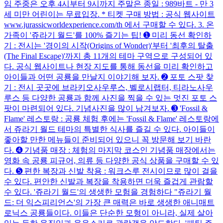
임 주중은 오후 4시부터 9시까지 주말은 종일 : 989바트 - 만 3
세 미만 어린이는 무료입장. * 티켓 구매 방법 : 공식 웹사이트
www.jurassicworldexperience.com/th 에서 구매할 수 있다. 3. 온
가족이 '쥬라기 월드'를 100% 즐기는 팁! ➊ 미리 동선 확인하
기 : 전시는 '경이의 시작(Origins of Wonder)'부터 '최후의 탈출
(The Final Escape)'까지 총 11개의 테마 구역으로 구성되어 있
다. 공식 웹사이트나 현장 지도를 통해 동선을 미리 확인하고
아이들과 어떤 공룡을 만날지 이야기해 보자. ➋ 포토 스팟 찾
기 : 전시 곳곳에 브라키오사우루스, 벨로시랩터, 티라노사우
루스 등 다양한 공룡과 함께 사진을 찍을 수 있는 멋진 포토 스
팟이 마련되어 있다. 기념사진을 많이 남겨보자. ➌ 'Fossil &
Flame' 레스토랑 : 공룡 체험 후에는 'Fossil & Flame' 레스토랑에
서 쥬라기 월드 테마의 특별한 식사를 즐길 수 있다. 아이들이
좋아할 만한 메뉴들이 준비되어 있으니 꼭 방문해 보기 바란
다. ➍ 기념품 매장 : 체험의 마지막 코스인 기념품 매장에서는
영화 속 공룡 피규어, 의류 등 다양한 공식 상품을 구매할 수 있
다. ➎ 편한 복장과 신발 착용 : 워크스루 전시이므로 많이 걸을
수 있다. 편안한 신발과 복장을 착용하면 더욱 즐겁게 관람할
수 있다. '쥬라기 월드'의 생생한 모험을 경험하다 "쥬라기 월
드: 더 익스피리언스'의 가장 큰 매력은 바로 생생한 애니매트
로닉스 공룡들이다. 이들은 단순한 모형이 아니라, 실제 살아