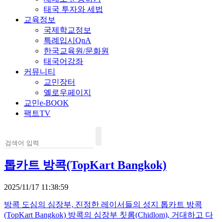
태국 투자와 세법
교육정보
국제학교정보
특례입시QnA
한국교육원/문화원
태국어강좌
커뮤니티
교민장터
옐로우페이지
교민e-BOOK
팩트TV
톱카트 방콕(TopKart Bangkok)
2025/11/17 11:38:59
방콕 도심의 심장부, 진정한 레이서들의 성지 톱카트 방콕
(TopKart Bangkok) 방콕의 심장부 칫롬(Chidlom), 거대하고 다