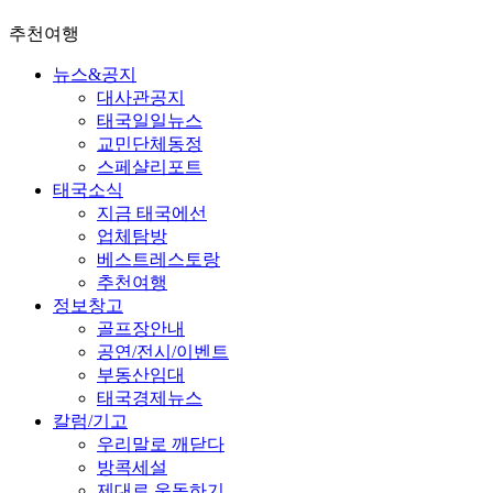
추천여행
뉴스&공지
대사관공지
태국일일뉴스
교민단체동정
스페샬리포트
태국소식
지금 태국에선
업체탐방
베스트레스토랑
추천여행
정보창고
골프장안내
공연/전시/이벤트
부동산임대
태국경제뉴스
칼럼/기고
우리말로 깨닫다
방콕세설
제대로 운동하기