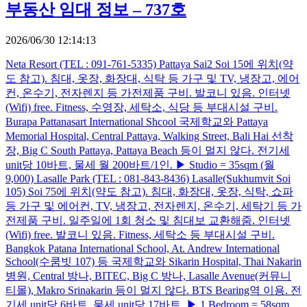
부동산 임대 정보 – 737호
2026/06/30 12:14:13
Neta Resort (TEL : 091-761-5335) Pattaya Sai2 Soi 15에 위치(약
도 참고). 침대, 옷장, 화장대, 식탁 등 가구 및 TV, 냉장고, 에어
컨, 온수기, 전자렌지 등 가전제품 구비. 발코니 있음. 인터넷
(Wifi) free. Fitness, 수영장, 세탁소, 식당 등 부대시설 구비.
Burapa Pattanasart International Shcool 국제학교와 Pattaya
Memorial Hospital, Central Pattaya, Walking Street, Bali Hai 선착
장, Big C South Pattaya, Pattaya Beach 등이 멀지 않다. 전기세
unit당 10바트, 물세 월 200바트/1인. ▶ Studio = 35sqm (월
9,000) Lasalle Park (TEL : 081-843-8436) Lasalle(Sukhumvit Soi
105) Soi 75에 위치(약도 참고). 침대, 화장대, 옷장, 식탁, 쇼파
등 가구 및 에어컨, TV, 냉장고, 전자렌지, 온수기, 세탁기 등 가
전제품 구비. 일주일에 1회 청소 및 침대보 교환해줌. 인터넷
(Wifi) free. 발코니 있음. Fitness, 세탁소 등 부대시설 구비.
Bangkok Patana International School, At. Andrew International
School(수쿰빗 107) 등 국제학교와 Sikarin Hospital, Thai Nakarin
병원, Central 방나, BITEC, Big C 방나, Lasalle Avenue(커뮤니
티몰), Makro Srinakarin 등이 멀지 않다. BTS Bearing역 이용. 전
기세 unit당 6바트, 물세 unit당 17바트. ▶ 1 Bedroom = 58sqm