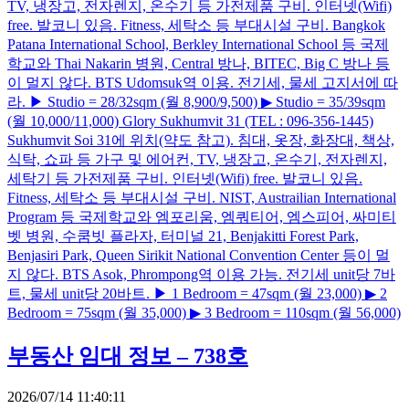
TV, 냉장고, 전자렌지, 온수기 등 가전제품 구비. 인터넷(Wifi)
free. 발코니 있음. Fitness, 세탁소 등 부대시설 구비. Bangkok
Patana International School, Berkley International School 등 국제
학교와 Thai Nakarin 병원, Central 방나, BITEC, Big C 방나 등
이 멀지 않다. BTS Udomsuk역 이용. 전기세, 물세 고지서에 따
라. ▶ Studio = 28/32sqm (월 8,900/9,500) ▶ Studio = 35/39sqm
(월 10,000/11,000) Glory Sukhumvit 31 (TEL : 096-356-1445)
Sukhumvit Soi 31에 위치(약도 참고). 침대, 옷장, 화장대, 책상,
식탁, 쇼파 등 가구 및 에어컨, TV, 냉장고, 온수기, 전자렌지,
세탁기 등 가전제품 구비. 인터넷(Wifi) free. 발코니 있음.
Fitness, 세탁소 등 부대시설 구비. NIST, Austrailian International
Program 등 국제학교와 엠포리움, 엠쿼티어, 엠스피어, 싸미티
벳 병원, 수쿰빗 플라자, 터미널 21, Benjakitti Forest Park,
Benjasiri Park, Queen Sirikit National Convention Center 등이 멀
지 않다. BTS Asok, Phrompong역 이용 가능. 전기세 unit당 7바
트, 물세 unit당 20바트. ▶ 1 Bedroom = 47sqm (월 23,000) ▶ 2
Bedroom = 75sqm (월 35,000) ▶ 3 Bedroom = 110sqm (월 56,000)
부동산 임대 정보 – 738호
2026/07/14 11:40:11