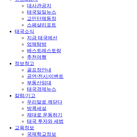
대사관공지
태국일일뉴스
교민단체동정
스페샬리포트
태국소식
지금 태국에선
업체탐방
베스트레스토랑
추천여행
정보창고
골프장안내
공연/전시/이벤트
부동산임대
태국경제뉴스
칼럼/기고
우리말로 깨닫다
방콕세설
제대로 운동하기
태국 투자와 세법
교육정보
국제학교정보