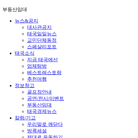
부동산임대
뉴스&공지
대사관공지
태국일일뉴스
교민단체동정
스페샬리포트
태국소식
지금 태국에선
업체탐방
베스트레스토랑
추천여행
정보창고
골프장안내
공연/전시/이벤트
부동산임대
태국경제뉴스
칼럼/기고
우리말로 깨닫다
방콕세설
제대로 운동하기