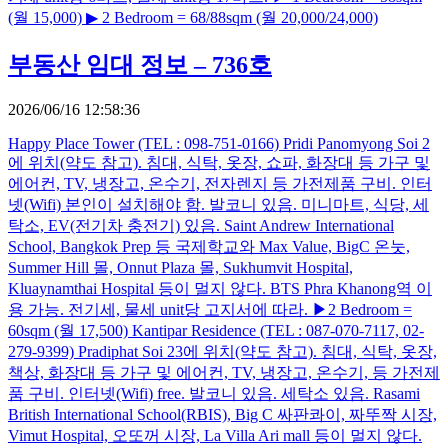
(월 15,000) ▶ 2 Bedroom = 68/88sqm (월 20,000/24,000)
부동산 임대 정보 – 736호
2026/06/16 12:58:36
Happy Place Tower (TEL : 098-751-0166) Pridi Panomyong Soi 2
에 위치(약도 참고). 침대, 식탁, 옷장, 쇼파, 화장대 등 가구 및
에어컨, TV, 냉장고, 온수기, 전자렌지 등 가전제품 구비. 인터
넷(Wifi) 본인이 설치해야 함. 발코니 있음. 미니마트, 식당, 세
탁소, EV(전기차 충전기) 있음. Saint Andrew International
School, Bangkok Prep 등 국제학교와 Max Value, BigC 온눗,
Summer Hill 몰, Onnut Plaza 몰, Sukhumvit Hospital,
Kluaynamthai Hospital 등이 멀지 않다. BTS Phra Khanong역 이
용 가능. 전기세, 물세 unit당 고지서에 따라. ▶2 Bedroom =
60sqm (월 17,500) Kantipar Residence (TEL : 087-070-7117, 02-
279-9399) Pradiphat Soi 23에 위치(약도 참고). 침대, 식탁, 옷장,
책상, 화장대 등 가구 및 에어컨, TV, 냉장고, 온수기, 등 가전제
품 구비. 인터넷(Wifi) free. 발코니 있음. 세탁소 있음. Rasami
British International School(RBIS), Big C 싸판콰이, 짜뚜짝 시장,
Vimut Hospital, 오또꺼 시장, La Villa Ari mall 등이 멀지 않다.