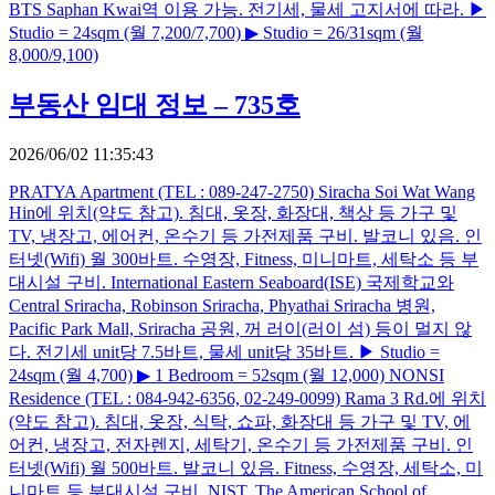
BTS Saphan Kwai역 이용 가능. 전기세, 물세 고지서에 따라. ▶
Studio = 24sqm (월 7,200/7,700) ▶ Studio = 26/31sqm (월
8,000/9,100)
부동산 임대 정보 – 735호
2026/06/02 11:35:43
PRATYA Apartment (TEL : 089-247-2750) Siracha Soi Wat Wang
Hin에 위치(약도 참고). 침대, 옷장, 화장대, 책상 등 가구 및
TV, 냉장고, 에어컨, 온수기 등 가전제품 구비. 발코니 있음. 인
터넷(Wifi) 월 300바트. 수영장, Fitness, 미니마트, 세탁소 등 부
대시설 구비. International Eastern Seaboard(ISE) 국제학교와
Central Sriracha, Robinson Sriracha, Phyathai Sriracha 병원,
Pacific Park Mall, Sriracha 공원, 꺼 러이(러이 섬) 등이 멀지 않
다. 전기세 unit당 7.5바트, 물세 unit당 35바트. ▶ Studio =
24sqm (월 4,700) ▶ 1 Bedroom = 52sqm (월 12,000) NONSI
Residence (TEL : 084-942-6356, 02-249-0099) Rama 3 Rd.에 위치
(약도 참고). 침대, 옷장, 식탁, 쇼파, 화장대 등 가구 및 TV, 에
어컨, 냉장고, 전자렌지, 세탁기, 온수기 등 가전제품 구비. 인
터넷(Wifi) 월 500바트. 발코니 있음. Fitness, 수영장, 세탁소, 미
니마트 등 부대시설 구비. NIST, The American School of