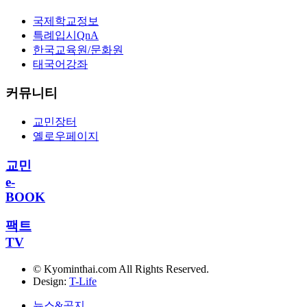
국제학교정보
특례입시QnA
한국교육원/문화원
태국어강좌
커뮤니티
교민장터
옐로우페이지
교민
e-
BOOK
팩트
TV
© Kyominthai.com All Rights Reserved.
Design:
T-Life
뉴스&공지