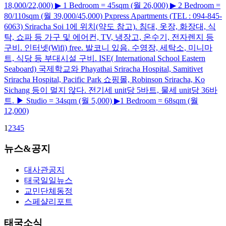
18,000/22,000) ▶ 1 Bedroom = 45sqm (월 26,000) ▶ 2 Bedroom =
80/110sqm (월 39,000/45,000) Pxpress Apartments (TEL : 094-845-
6063) Sriracha Soi 1에 위치(약도 참고). 침대, 옷장, 화장대, 식
탁, 쇼파 등 가구 및 에어컨, TV, 냉장고, 온수기, 전자렌지 등
구비. 인터넷(Wifi) free. 발코니 있음. 수영장, 세탁소, 미니마
트, 식당 등 부대시설 구비. ISE( International School Eastern
Seaboard) 국제학교와 Phayathai Sriracha Hospital, Samitivet
Sriracha Hospital, Pacific Park 쇼핑몰, Robinson Sriracha, Ko
Sichang 등이 멀지 않다. 전기세 unit당 5바트, 물세 unit당 36바
트. ▶ Studio = 34sqm (월 5,000) ▶1 Bedroom = 68sqm (월
12,000)
1
2
3
4
5
뉴스&공지
대사관공지
태국일일뉴스
교민단체동정
스페샬리포트
태국소식