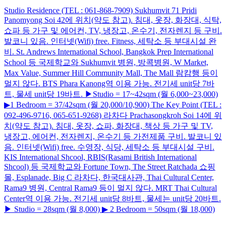
Studio Residence (TEL : 061-868-7909) Sukhumvit 71 Pridi
Panomyong Soi 42에 위치(약도 참고). 침대, 옷장, 화장대, 식탁,
쇼파 등 가구 및 에어컨, TV, 냉장고, 온수기, 전자렌지 등 구비.
발코니 있음. 인터넷(Wifi) free. Fitness, 세탁소 등 부대시설 완
비. St. Andrews International School, Bangkok Prep International
School 등 국제학교와 Sukhumvit 병원, 방콕병원, W Market,
Max Value, Summer Hill Community Mall, The Mall 람캄행 등이
멀지 않다. BTS Phara Kanong역 이용 가능. 전기세 unit당 7바
트, 물세 unit당 19바트. ▶Studio = 17~42sqm (월 6,000~23,000)
▶1 Bedroom = 37/42sqm (월 20,000/10,900) The Key Point (TEL :
092-496-9716, 065-651-9268) 라차다 Prachasongkroh Soi 14에 위
치(약도 참고). 침대, 옷장, 쇼파, 화장대, 책상 등 가구 및 TV,
냉장고, 에어컨, 전자렌지, 온수기 등 가전제품 구비. 발코니 있
음. 인터넷(Wifi) free. 수영장, 식당, 세탁소 등 부대시설 구비.
KIS International Shcool, RBIS(Rasami British International
Shcool) 등 국제학교와 Fortune Town, The Street Ratchada 쇼핑
몰, Esplanade, Big C 라차다, 한국대사관, Thai Cultural Center,
Rama9 병원, Central Rama9 등이 멀지 않다. MRT Thai Cultural
Center역 이용 가능. 전기세 unit당 8바트, 물세는 unit당 20바트.
▶ Studio = 28sqm (월 8,000) ▶ 2 Bedroom = 50sqm (월 18,000)