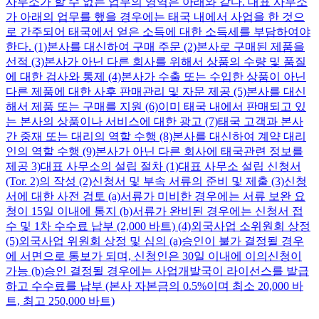
사무소가 할 수 없는 업무의 영역은 아래와 같다. 대표 사무소
가 아래의 업무를 했을 경우에는 태국 내에서 사업을 한 것으
로 간주되어 태국에서 얻은 소득에 대한 소득세를 부담하여야
한다. (1)본사를 대신하여 구매 주문 (2)본사로 구매된 제품을
선적 (3)본사가 아닌 다른 회사를 위해서 상품의 수량 및 품질
에 대한 검사와 통제 (4)본사가 수출 또는 수입한 상품이 아닌
다른 제품에 대한 사후 판매관리 및 자문 제공 (5)본사를 대신
해서 제품 또는 구매를 지원 (6)이미 태국 내에서 판매되고 있
는 본사의 상품이나 서비스에 대한 광고 (7)태국 고객과 본사
간 중재 또는 대리의 역할 수행 (8)본사를 대신하여 계약 대리
인의 역할 수행 (9)본사가 아닌 다른 회사에 태국관련 정보를
제공 3)대표 사무소의 설립 절차 (1)대표 사무소 설립 신청서
(Tor. 2)의 작성 (2)신청서 및 부속 서류의 준비 및 제출 (3)신청
서에 대한 사전 검토 (a)서류가 미비한 경우에는 서류 보완 요
청이 15일 이내에 통지 (b)서류가 완비된 경우에는 신청서 접
수 및 1차 수수료 납부 (2,000 바트) (4)외국사업 소위원회 상정
(5)외국사업 위원회 상정 및 심의 (a)승인이 불가 결정될 경우
에 서면으로 통보가 되며, 신청인은 30일 이내에 이의신청이
가능 (b)승인 결정될 경우에는 사업개발국이 라이선스를 발급
하고 수수료를 납부 (본사 자본금의 0.5%이며 최소 20,000 바
트, 최고 250,000 바트)