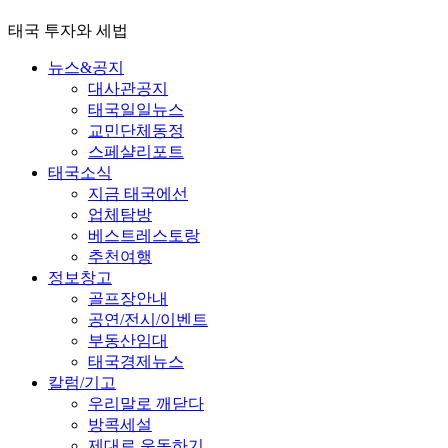
태국 투자와 세법
뉴스&공지
대사관공지
태국일일뉴스
교민단체동정
스페샬리포트
태국소식
지금 태국에선
업체탐방
베스트레스토랑
추천여행
정보창고
골프장안내
공연/전시/이벤트
부동산임대
태국경제뉴스
칼럼/기고
우리말로 깨닫다
방콕세설
제대로 운동하기