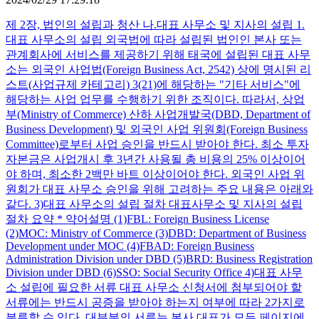
제 2장, 법인의 설립과 청산 나.대표 사무소 및 지사의 설립 1.
대표 사무소의 설립 외국법에 따라 설립된 법인인 본사 또는
관계회사에 서비스를 제공하기 위해 태국에 설립된 대표 사무
소는 외국인 사업법(Foreign Business Act, 2542) 상에 명시된 리
스트(사업규제 카테고리) 3(21)에 해당하는 "기타 서비스"에
해당하는 사업 업무를 수행하기 위한 조직이다. 따라서, 상업
부(Ministry of Commerce) 산하 사업개발국(DBD, Department of
Business Development) 및 외국인 사업 위원회(Foreign Business
Committee)로부터 사업 승인을 반드시 받아야 한다. 최소 투자
자본금은 사업개시 후 3년간 사용될 총 비용의 25% 이상이어
야 하며, 최소한 2백만 바트 이상이어야 한다. 외국인 사업 위
원회가 대표 사무소 승인을 위해 고려하는 주요 내용은 아래와
같다. 3)대표 사무소의 설립 절차 대표사무소 및 지사의 설립
절차 요약 * 약어설명 (1)FBL: Foreign Business License
(2)MOC: Ministry of Commerce (3)DBD: Department of Business
Development under MOC (4)FBAD: Foreign Business
Administration Division under DBD (5)BRD: Business Registration
Division under DBD (6)SSO: Social Security Office 4)대표 사무
소 설립에 필요한 서류 대표 사무소 신청서에 첨부되어야 할
서류에는 반드시 공증을 받아야 하는지 여부에 따라 2가지로
분류할 수 있다. 대부분의 서류는 본사 대표가 모든 페이지에