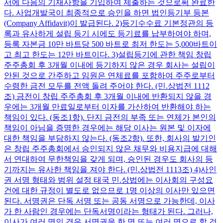
서에 다음의 기재사항을 기입하여 제출하는 것으로써 완료한
다. 사업개발국이 최종적으로 승인을 하면 법인등기부 등본
(Company Affidavit)이 발급된다. 2)등기수수료 기본정관의 등
록과 유사하게 설립 등기 시에도 등기료를 납부하여야 하며,
등록 자본금 10만 바트당 500 바트로 최저 한도는 5,000바트이
고 최고 한도는 12만 바트이다. 3)설립등기에 관한 책임 창립
주주총회 후 3개월 이내에 등기하지 않은 경우 회사는 설립이
안된 것으로 간주하고 임원은 연체료를 포함하여 주주로부터
수령한 금전 모두를 전액 돌려 주어야 한다. (민.상법전 1112
조) 금전이 창립 주주총회 후 3개월 이내에 반환되지 않을 경
우에는 3개월 만료일로부터 이자를 가산하여 반환해야 하는
책임이 있다. (동조1항). 단지 금전의 부족 또는 연체가 본인의
책임이 아님을 증명한 경우에는 해당 이사는 원본 및 이자에
대한 책임을 부담하지 않는다. (동조2항). 또한, 회사의 발기인
은 창립 주주총회에서 승인되지 않은 채무와 비용지급에 대해
서 연대하여 무한책임을 갖게 되며, 승인된 경우도 회사의 등
기까지는 유사한 책임을 져야 한다. (민.상법전 1113조) 4)사인
권 서명 형태와 범위 설정 태국 민.상법에는 이사회의 구성요
건에 대한 규정이 별도로 없으므로 1명 이상의 이사만 있으면
된다. 서명권은 단독 서명 또는 공동 서명으로 가능한데, 이사
가 한 사람인 경우에는 단독서명이라는 형태가 된다. 그러나,
이사가 여러 명인 경우 서명권을 한 명 또는 여러 명으로 할 것