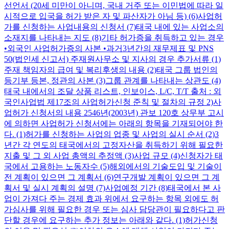
선언서 (20세 미만이 아니며, 국내 거주 또는 이민법에 따라 일
시적으로 입국을 허가 받은 자 및 파산자가 아님 등) (6)사업허
가를 신청하는 사업내용의 신청서 (7)태국 내에 있는 사업소의
소재지를 나타내는 지도 (8)기타 허가증을 취득하고 있는 경우
•외국인 사업허가증의 사본 •과거3년간의 재무제표 및 PNS
50(법인세 신고서) 주재원사무소 및 지사의 경우 추가서류 (1)
주재 책임자의 급여 및 복리후생의 내용 (2)태국 그룹 법인의
등기부 등본, 정관의 사본 (3)그룹 관계를 나타내는 상관도 (4)
태국 내에서의 조달 상품 리스트, 인보이스, L/C, T/T 출처 : 외
국인사업법 제17조의 사업허가신청 준칙 및 절차의 규정 2)사
업허가 신청서의 내용 2546년(2003년) 관보 120호 상무부 고시
에 의하면 사업허가 신청서에는 아래의 항목을 기재되어야 한
다. (1)허가를 신청하는 사업의 업종 및 사업의 실시 순서 (2)3
년간 각 연도의 태국에서의 고정자산을 취득하기 위해 필요한
지출 및 그 외 사업 총액의 추정액 (3)사업 규모 (4)신청자가 태
국에서 고용하는 노동자수 (5)해외에서의 기술도입 및 기술이
전 계획이 있으면 그 계획서 (6)연구개발 계획이 있으면 그 계
획서 및 실시 계획의 설명 (7)사업예정 기간 (8)태국에서 본 사
업이 가져다 주는 경제 효과 위에서 요구하는 항목 외에도 허
가심사를 위해 필요한 경우 또는 심사 담당관이 필요하다고 판
단할 경우에 요구하는 추가 정보는 아래와 같다. (1)허가신청