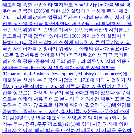
테고리에 속한 사업이라 할지라도 외국인 사업허가를 받을 경
우에는 외국인 100%에 의한 법인설립이 가능하게 된다. 제 2
카테고리에 해당하는 업종의 투자는 내각의 승인을 거쳐서 상
업부 장관의 승인을 받아야 한다. 제 3 카테고리에 대해서는 외
국인 사업위원회의 승인을 거쳐서 상업등록국장의 허가를 받
음으로써 규제 업종에 있어서도 100% 외자법인의 설립이 가
능하다. 1)외국인 사업허가 신청에 필요한 서류 한국기업이 외
국인 사업허가를 신청하기 위해서는 아래의 절차가 필요하다.
•모든 필요서류를 영어로 번역 •공증사무소에서 정규 등기된
법인임을 공증 •공증된 서류의 법무부과 외무부에서의 인증 •
재 태국 한국대사관에서 인증 절차 상업부 사업개발국
(Department of Business Development, Ministry of Commerce)에
제출하는 신청서는 외국인 사업법 제 17조에 따라 사업허가 신
청서(Tor2)를 작성하고 아래의 서류와 함께 제출하여야 한다.
법률 상으로는 아래의 서류가 필요하다고 되어 있으나 실무적
으로는 아래의 서류 외에도 본사의 과거 3년 간 재무제표를 요
구하는 경우가 많으므로 사전에 확인이 필요하다. (1)법인임을
증명하는 증명서 또는 사본, 회사이름, 자본금, 사무소의 소재
지, 임원명단, 법인을 대표하는 서명권 자의 이름 등 (회사 등
기부 등본, 정관, 주주 리스트) (2)(1)에 있어 서명권 자에 의한
대표자 임명장. 해당 법인을 대신하여 태국에서 사업을 운영하