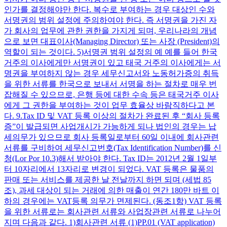
인가를 결정해야만 한다. 복수로 부여하는 경우 대상인 수와
서명권의 범위 설정에 주의하여야 한다. 즉 서명권을 가진 자
가 회사의 업무에 관한 권한을 가지게 되며, 우리나라의 개념
으로 보면 대표이사(Managing Director) 또는 사장 (President)의
역할이 되는 것이다. 5)서명권 범위 설정의 예 예를 들어 한국
거주의 이사에게만 서명권이 있고 태국 거주의 이사에게는 서
명권을 부여하지 않는 경우 세무신고서와 노동허가증의 취득
을 위한 서류를 한국으로 보내서 서명을 하는 절차로 매우 번
잡해질 수 있으므로, 은행 등에 대한 수속 등은 태국거주 이사
에게 그 권한을 부여하는 것이 업무 효율상 바람직하다고 본
다. 9.Tax ID 및 VAT 등록 이상의 절차가 완료된 후 “회사 등록
증”이 발급되면 사업개시가 가능하게 되나 법인의 경우는 납
세의무가 있으므로 회사 등록일로부터 60일 이내에 회사관련
서류를 구비하여 세무신고번호(Tax Identification Number)를 신
청(Lor Por 10.3)해서 받아야 한다. Tax ID는 2012년 2월 1일부
터 10자리에서 13자리로 변경이 되었다. VAT 등록은 물품의
판매 또는 서비스를 제공한 날 전날까지 하면 되며 (세법 85
조), 과세 대상이 되는 거래에 의한 매출이 연간 180만 바트 이
하의 경우에는 VAT등록 의무가 면제된다. (동조1항) VAT 등록
을 위한 서류로는 회사관련 서류와 사업장관련 서류로 나누어
지며 다음과 같다. 1)회사관련 서류 (1)PP.01 (VAT application)