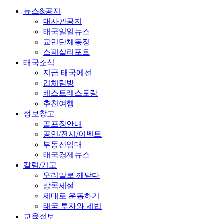
뉴스&공지
대사관공지
태국일일뉴스
교민단체동정
스페샬리포트
태국소식
지금 태국에선
업체탐방
베스트레스토랑
추천여행
정보창고
골프장안내
공연/전시/이벤트
부동산임대
태국경제뉴스
칼럼/기고
우리말로 깨닫다
방콕세설
제대로 운동하기
태국 투자와 세법
교육정보