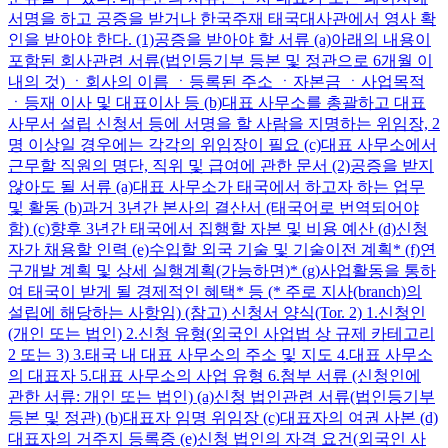
서명을 하고 공증을 받거나 한국주재 태국대사관에서 영사 확
인을 받아야 한다. (1)공증을 받아야 할 서류 (a)아래의 내용이
포함된 회사관련 서류(법인등기부 등본 및 정관으로 6개월 이
내의 것) ㆍ회사의 이름 ㆍ등록된 주소 ㆍ자본금 ㆍ사업목적
ㆍ등재 이사 및 대표이사 등 (b)대표 사무소를 총괄하고 대표
사무서 설립 신청서 등에 서명을 할 사람을 지명하는 위임장, 2
명 이상일 경우에는 각각의 위임장이 필요 (c)대표 사무소에서
근무할 직원의 명단, 직위 및 급여에 관한 문서 (2)공증을 받지
않아도 될 서류 (a)대표 사무소가 태국에서 하고자 하는 업무
및 활동 (b)과거 3년간 본사의 결산서 (태국어로 번역되어야
함) (c)향후 3년간 태국에서 집행할 자본 및 비용 예산 (d)신청
자가 채용할 인력 (e)수입할 외국 기술 및 기술이전 계획* (f)연
구개발 계획 및 상세 실행계획(가능하면)* (g)사업활동을 통하
여 태국이 받게 될 경제적인 혜택* 등 (* 주로 지사(branch)의
설립에 해당하는 사항임) (참고) 신청서 양식(Tor. 2) 1.신청인
(개인 또는 법인) 2.신청 유형(외국인 사업법 상 규제 카테고리
2 또는 3) 3.태국 내 대표 사무소의 주소 및 지도 4.대표 사무소
의 대표자 5.대표 사무소의 사업 유형 6.첨부 서류 (신청인에
관한 서류: 개인 또는 법인) (a)신청 법인관련 서류(법인등기부
등본 및 정관) (b)대표자 임명 위임장 (c)대표자의 여권 사본 (d)
대표자의 거주지 등록증 (e)신청 법인의 자격 요건(외국인 사