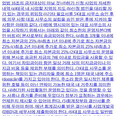
업법 16조의 금지대상이 아닐 것) (f)허가 신청 사업의 자세한
내역 (g)태국 내 사업할 지역의 지도 (h)신청 법인을 대리할 자
가 있는 경우의 위임장 (i)기타 필요서류 5)대표 사무소 승인 후
에 의무 사항 대표 사무소의 설립을 승인 받은 후에 지켜야 할
사항은 아래와 같다. (1)법에 명시되어 있는 대표 사무소의 사
업을 시작하기 위해서는 아래와 같이 최소한의 운영자본(3백
만 바트)이 본사로부터 송금되어야 한다. (a)최초 3개월 이내에
최소 자본금의 25% (b)최초 1년 이내에 추가로 최소 자본금의
25% (c)최초 2년 이내에 추가로 최소 자본금의 25% (d)최초 3
년 이내에 추가로 최소 자본금의 25% (2)대표 사무소의 운영을
위해 본사로 송금된 자금의 7배 이내로 차입금을 사용할 수 있
다. 여기서 차입금이라 함은 일상 거래 상의 미지급금이나 미
지급 비용 등을 제외한 부채를 의미한다. (3)대표 사무소를 운
영하는 책임이 있는 관리자들 중에 최소 1명은 태국 내에 주소
(domicile)를 가지고 있어야 한다. 주소라 함은 일시적인 체류를
위한 호텔 등이 아닌 연락이 가능한 태국 내 거주지를 의미한
다. (4)허가된 사업활동만 운영하고 있다는 것을 증명할 수 있
는 서류나 증거를 준비해 두었다가 정부가 요청하는 경우에는
언제든지 제시할 수 있어야 한다. (5)회계장부와 결산서를 준
비해 두어야 하며, 매년 회계감사를 받은 결산서를 사업개발국
(DBD)과 세무서에 제출하여야 한다. (6)대표 사무소도 일반법