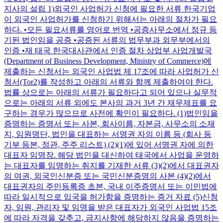
지사의 설립 1)외국인 사업허가 신청에 필요한 서류 한국기업
이 외국인 사업허가를 신청하기 위해서는 아래의 절차가 필요
하다. •모든 필요서류를 영어로 번역 •공증사무소에서 정규 등
기된 법인임을 공증 •공증된 서류의 법무부과 외무부에서의
인증 •재 태국 한국대사관에서 인증 절차 상업부 사업개발국
(Department of Business Development, Ministry of Commerce)에
제출하는 신청서는 외국인 사업법 제 17조에 따라 사업허가 신
청서(Tor2)를 작성하고 아래의 서류와 함께 제출하여야 한다.
법률 상으로는 아래의 서류가 필요하다고 되어 있으나 실무적
으로는 아래의 서류 외에도 본사의 과거 3년 간 재무제표를 요
구하는 경우가 많으므로 사전에 확인이 필요하다. (1)법인임을
증명하는 증명서 또는 사본, 회사이름, 자본금, 사무소의 소재
지, 임원명단, 법인을 대표하는 서명권 자의 이름 등 (회사 등
기부 등본, 정관, 주주 리스트) (2)(1)에 있어 서명권 자에 의한
대표자 임명장. 해당 법인을 대신하여 태국에서 사업을 운영하
는 대표자를 임명하는 취지를 기재한 서류 (3)(2)에서 대표권자
의 여권, 외국인신분증 또는 국민신분증명의 사본 (4)(2)에서
대표권자의 주민등록증 초본, 국내 이주증명서 또는 이민법에
따라 일시적으로 입국을 허가함을 증명하는 증거 자료 (5)신청
자, 임원, 관리자 및 임명을 받은 대표자가 외국인 사업법 15조
에 따라 자격을 갖추고, 금지사항에 해당하지 않음을 증명하는