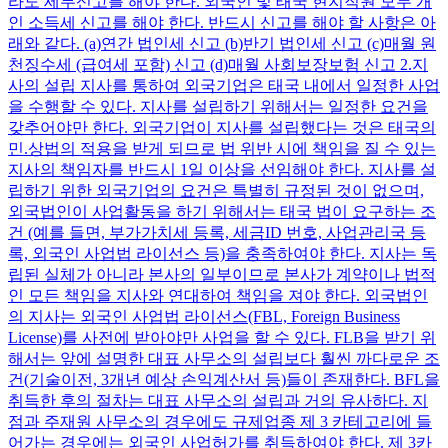
라도 세무신고를 해야 한다. 외국인 및 태국 현지직원 모두 개
인 소득세 신고를 해야 한다. 반드시 신고를 해야 할 사항은 아
래와 같다. (a)연간 법인세 신고 (b)반기 법인세 신고 (c)매월 원
천징수세 (급여세 포함) 신고 (d)매월 사회보장보험 신고 2.지
사의 설립 지사를 통하여 외국기업은 태국 내에서 일정한 사업
을 수행할 수 있다. 지사를 설립하기 위해서는 일정한 요건을
갖추어야만 한다. 외국기업이 지사를 설립했다는 것은 태국의
민.상법의 적용을 받게 되므로 법 위반 시에 책임을 질 수 있는
지사의 책임자를 반드시 1일 이상을 선임해야 한다. 지사를 설
립하기 위한 외국기업의 요건은 특별히 규정된 것이 없으며,
외국법인이 사업활동을 하기 위해서는 태국 법이 요구하는 조
건 (예를 들면, 부가가치세 등록, 세금ID 번호, 사업관리국 등
록, 외국인 사업법 라이선스 등)을 충족하여야 한다. 지사는 독
립된 실체가 아니라 본사의 일부이므로 본사가 계약이나 법적
인 모든 책임을 지사와 연대하여 책임을 져야 한다. 외국법인
의 지사는 외국인 사업법 라이선스(FBL, Foreign Business
License)를 사전에 받아야만 사업을 할 수 있다. FLB을 받기 위
해서는 앞에 설명한 대표 사무소의 설립보다 훨씬 까다로운 조
건(기술이전, 3개년 예상 손익계산서 등)들이 존재한다. BFL을
취득한 후의 절차는 대표 사무소의 설립과 거의 유사하다. 지
점과 주재원 사무소의 경우에도 규제업종 제 3 카테고리에 들
어가는 경우에는 외국인 사업허가를 취득하여야 한다. 제 3카