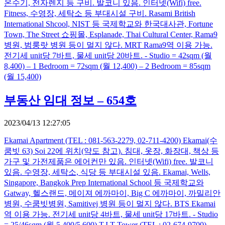
온수기, 전자렌지 등 구비. 발코니 있음. 인터넷(Wifi) free.
Fitness, 수영장, 세탁소 등 부대시설 구비. Rasami British
International Shcool, NIST 등 국제학교와 한국대사관, Fortune
Town, The Street 쇼핑몰, Esplanade, Thai Cultural Center, Rama9
병원, 범룽랏 병원 등이 멀지 않다. MRT Rama9역 이용 가능.
전기세 unit당 7바트, 물세 unit당 20바트. - Studio = 42sqm (월
8,400) – 1 Bedroom = 72sqm (월 12,400) – 2 Bedroom = 85sqm
(월 15,400)
부동산 임대 정보 – 654호
2023/04/13 12:27:05
Ekamai Apartment (TEL : 081-563-2279, 02-711-4200) Ekamai(수
쿰빗 63) Soi 22에 위치(약도 참고). 침대, 옷장, 화장대, 책상 등
가구 및 가전제품은 에어컨만 있음. 인터넷(Wifi) free. 발코니
있음. 수영장, 세탁소, 식당 등 부대시설 있음. Ekamai, Wells,
Singapore, Bangkok Prep International School 등 국제학교와
Gatway, 헬스랜드, 메이져 에까마이, Big C 에까마이, 까밀리안
병원, 수쿰빗병원, Samitivej 병원 등이 멀지 않다. BTS Ekamai
역 이용 가능. 전기세 unit당 4바트, 물세 unit당 17바트. - Studio
= 25/46sqm (월 5,400/5,600) T.I.T Tower (TEL : 02-674-9700)