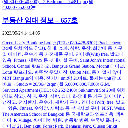
(월 30,000~40,000) – 2 Bedroom = 74/81sqm (월
40,000~55,000)
부동산 임대 정보 – 657호
2023/05/24 14:14:05
Green Leafy Boutique Lodge (TEL : 080-428-6302) Prachacheon
Rd에 위치(약도 참고). 침대, 쇼파, 식탁, 옷장, 화장대 등 가구
및 에어컨, 온수기 등 가전제품 구비. 인터넷(Wifi) free. 발코니
있음. Fitness, 세탁소 등 부대시설 구비. Saint John’s International
School, Central 랏프라오, Bangsue Grand Station, Mochit 터미널,
Lotus 랏프라오, 짜뚜짝 주말시장, Union Mall 등이 멀지 않다.
MRT Bangsue역 이용. 전기세 unit당 21바트, 물세는 unit당 18
바트. - Studio = 28/36/42sqm (월 5,000/6,000/7,000) G.M.
Serviced Apartment (TEL : 02-262-2400) Sukhumvit Soi 20에 위치
(약도 참고). 침대, 옷장, 식탁, 쇼파, 화장대 등 가구 및 에어컨,
냉장고, 전자렌지, 온수기, 세탁기 구비. 인터넷(Wifi) free. 발코
니 있음. Fitness, 수영장, 세탁소 등 부대시설 구비. NIST, Wells,
The American School of Bangkok 등 국제학교와 엠포리움, 엠쿼
티어, K Village, 싸미티벳 병원, 범룽랏 병원, 수쿰빗 플라자,
터미널 21, Benjakitti Forest Park, Benjasiri Park, Queen Sirikit