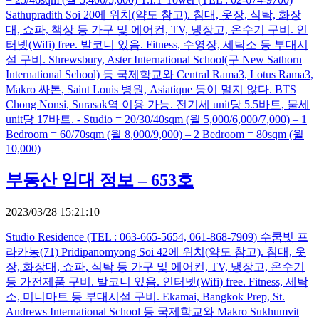
Sathupradith Soi 20에 위치(약도 참고). 침대, 옷장, 식탁, 화장
대, 쇼파, 책상 등 가구 및 에어컨, TV, 냉장고, 온수기 구비. 인
터넷(Wifi) free. 발코니 있음. Fitness, 수영장, 세탁소 등 부대시
설 구비. Shrewsbury, Aster International School(구 New Sathorn
International School) 등 국제학교와 Central Rama3, Lotus Rama3,
Makro 싸톤, Saint Louis 병원, Asiatique 등이 멀지 않다. BTS
Chong Nonsi, Surasak역 이용 가능. 전기세 unit당 5.5바트, 물세
unit당 17바트. - Studio = 20/30/40sqm (월 5,000/6,000/7,000) – 1
Bedroom = 60/70sqm (월 8,000/9,000) – 2 Bedroom = 80sqm (월
10,000)
부동산 임대 정보 – 653호
2023/03/28 15:21:10
Studio Residence (TEL : 063-665-5654, 061-868-7909) 수쿰빗 프
라카농(71) Pridipanomyong Soi 42에 위치(약도 참고). 침대, 옷
장, 화장대, 쇼파, 식탁 등 가구 및 에어컨, TV, 냉장고, 온수기
등 가전제품 구비. 발코니 있음. 인터넷(Wifi) free. Fitness, 세탁
소, 미니마트 등 부대시설 구비. Ekamai, Bangkok Prep, St.
Andrews International School 등 국제학교와 Makro Sukhumvit