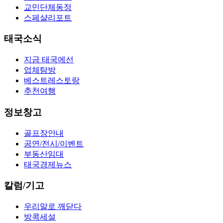
교민단체동정
스페샬리포트
태국소식
지금 태국에선
업체탐방
베스트레스토랑
추천여행
정보창고
골프장안내
공연/전시/이벤트
부동산임대
태국경제뉴스
칼럼/기고
우리말로 깨닫다
방콕세설