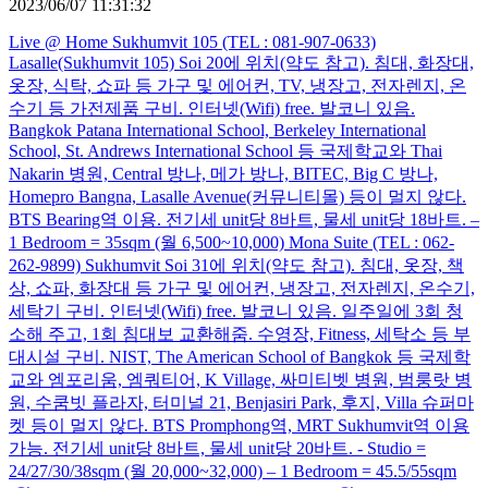
2023/06/07 11:31:32
Live @ Home Sukhumvit 105 (TEL : 081-907-0633)
Lasalle(Sukhumvit 105) Soi 20에 위치(약도 참고). 침대, 화장대,
옷장, 식탁, 쇼파 등 가구 및 에어컨, TV, 냉장고, 전자렌지, 온
수기 등 가전제품 구비. 인터넷(Wifi) free. 발코니 있음.
Bangkok Patana International School, Berkeley International
School, St. Andrews International School 등 국제학교와 Thai
Nakarin 병원, Central 방나, 메가 방나, BITEC, Big C 방나,
Homepro Bangna, Lasalle Avenue(커뮤니티몰) 등이 멀지 않다.
BTS Bearing역 이용. 전기세 unit당 8바트, 물세 unit당 18바트. –
1 Bedroom = 35sqm (월 6,500~10,000) Mona Suite (TEL : 062-
262-9899) Sukhumvit Soi 31에 위치(약도 참고). 침대, 옷장, 책
상, 쇼파, 화장대 등 가구 및 에어컨, 냉장고, 전자렌지, 온수기,
세탁기 구비. 인터넷(Wifi) free. 발코니 있음. 일주일에 3회 청
소해 주고, 1회 침대보 교환해줌. 수영장, Fitness, 세탁소 등 부
대시설 구비. NIST, The American School of Bangkok 등 국제학
교와 엠포리움, 엠쿼티어, K Village, 싸미티벳 병원, 범룽랏 병
원, 수쿰빗 플라자, 터미널 21, Benjasiri Park, 후지, Villa 슈퍼마
켓 등이 멀지 않다. BTS Promphong역, MRT Sukhumvit역 이용
가능. 전기세 unit당 8바트, 물세 unit당 20바트. - Studio =
24/27/30/38sqm (월 20,000~32,000) – 1 Bedroom = 45.5/55sqm