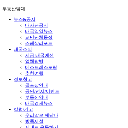
부동산임대
뉴스&공지
대사관공지
태국일일뉴스
교민단체동정
스페샬리포트
태국소식
지금 태국에선
업체탐방
베스트레스토랑
추천여행
정보창고
골프장안내
공연/전시/이벤트
부동산임대
태국경제뉴스
칼럼/기고
우리말로 깨닫다
방콕세설
제대로 운동하기