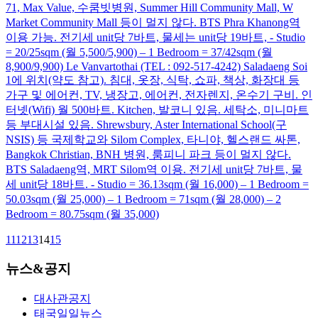
71, Max Value, 수쿰빗병원, Summer Hill Community Mall, W
Market Community Mall 등이 멀지 않다. BTS Phra Khanong역
이용 가능. 전기세 unit당 7바트, 물세는 unit당 19바트, - Studio
= 20/25sqm (월 5,500/5,900) – 1 Bedroom = 37/42sqm (월
8,900/9,900) Le Vanvartothai (TEL : 092-517-4242) Saladaeng Soi
1에 위치(약도 참고). 침대, 옷장, 식탁, 쇼파, 책상, 화장대 등
가구 및 에어컨, TV, 냉장고, 에어컨, 전자렌지, 온수기 구비. 인
터넷(Wifi) 월 500바트. Kitchen, 발코니 있음. 세탁소, 미니마트
등 부대시설 있음. Shrewsbury, Aster International School(구
NSIS) 등 국제학교와 Silom Complex, 타니야, 헬스랜드 싸톤,
Bangkok Christian, BNH 병원, 룸피니 파크 등이 멀지 않다.
BTS Saladaeng역, MRT Silom역 이용. 전기세 unit당 7바트, 물
세 unit당 18바트. - Studio = 36.13sqm (월 16,000) – 1 Bedroom =
50.03sqm (월 25,000) – 1 Bedroom = 71sqm (월 28,000) – 2
Bedroom = 80.75sqm (월 35,000)
11
12
13
14
15
뉴스&공지
대사관공지
태국일일뉴스