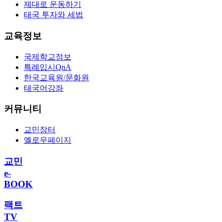
제대로 운동하기
태국 투자와 세법
교육정보
국제학교정보
특례입시QnA
한국교육원/문화원
태국어강좌
커뮤니티
교민장터
옐로우페이지
교민
e-
BOOK
팩트
TV