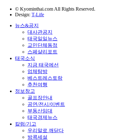
© Kyominthai.com All Rights Reserved.
Design:
T-Life
뉴스&공지
대사관공지
태국일일뉴스
교민단체동정
스페샬리포트
태국소식
지금 태국에선
업체탐방
베스트레스토랑
추천여행
정보창고
골프장안내
공연/전시/이벤트
부동산임대
태국경제뉴스
칼럼/기고
우리말로 깨닫다
방콕세설