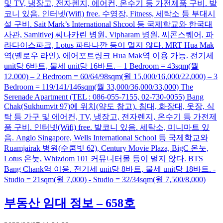
및 TV, 냉장고, 전자렌지, 에어컨, 온수기 등 가전제품 구비. 발
코니 있음. 인터넷(Wifi) free. 수영장, Fitness, 세탁소 등 부대시
설 구비. Sait Mark’s International Shcool 등 국제학교와 한국대
사관, Samitivej 씨나카린 병원, Vipharam 병원, 씨콘스퀘어, 파
라다이스파크, Lotus 파타나깐 등이 멀지 않다. MRT Hua Mak
역(옐로우 라인), 에어포트링크 Hua Mak역 이용 가능. 전기세
unit당 6바트, 물세 unit당 16바트. – 1 Bedroom = 43sqm(월
12,000) – 2 Bedroom = 60/64/98sqm(월 15,000/16,000/22,000) – 3
Bedroom = 119/141/146sqm(월 33,000/36,000/33,000) The
Serenade Apartment (TEL : 086-055-7155, 02-730-0055) Bang
Chak(Sukhumvit 97)에 위치(약도 참고). 침대, 화장대, 옷장, 식
탁 등 가구 및 에어컨, TV, 냉장고, 전자렌지, 온수기 등 가전제
품 구비. 인터넷(Wifi) free. 발코니 있음. 세탁소, 미니마트 있
음. Anglo Singapore, Wells International School 등 국제학교와
Ruamjairak 병원(수쿰빗 62), Century Movie Plaza, BigC 온눗,
Lotus 온눗, Whizdom 101 커뮤니터몰 등이 멀지 않다. BTS
Bang Chank역 이용. 전기세 unit당 8바트, 물세 unit당 18바트. -
Studio = 21sqm(월 7,000) - Studio = 32/34sqm(월 7,500/8,000)
부동산 임대 정보 – 658호