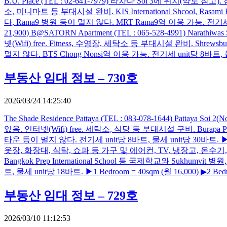
B.U. Place (TEL : 02-641-7979) 라차다 Soi 3에 위치(약도
소, 미니마트 등 부대시설 완비. KIS International Shcool, Rasami Brit
다, Rama9 병원 등이 멀지 않다. MRT Rama9역 이용 가능. 전기세 unit당 7
21,900) B@SATORN Apartment (TEL : 065-528-4991
넷(Wifi) free. Fitness, 수영장, 세탁소 등 부대시설 완비. Shrewsbur
멀지 않다. BTS Chong Nonsi역 이용 가능. 전기세 unit당 8바트, 물세는 uni
부동산 임대 정보 – 730호
2026/03/24 14:25:40
The Shade Residence Pattaya (TEL : 083-078-1644) P
있음. 인터넷(Wifi) free. 세탁소, 식당 등 부대시설 구비. Burapa Pattana
타운 등이 멀지 않다. 전기세 unit당 8바트, 물세 unit당 30바트. ▶Studio = 
옷장, 화장대, 식탁, 쇼파 등 가구 및 에어컨, TV, 냉장고, 온수기, 전자렌지 
Bangkok Prep International School 등 국제학교와 Sukhumvit 병원
트, 물세 unit당 18바트. ▶1 Bedroom = 40sqm (월 16,000) ▶2 Bedroo
부동산 임대 정보 – 729호
2026/03/10 11:12:53