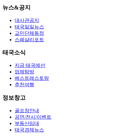
뉴스&공지
대사관공지
태국일일뉴스
교민단체동정
스페샬리포트
태국소식
지금 태국에선
업체탐방
베스트레스토랑
추천여행
정보창고
골프장안내
공연/전시/이벤트
부동산임대
태국경제뉴스