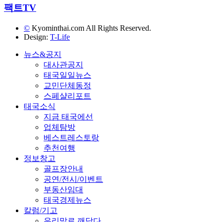
팩트TV
©
Kyominthai.com All Rights Reserved.
Design:
T-Life
뉴스&공지
대사관공지
태국일일뉴스
교민단체동정
스페샬리포트
태국소식
지금 태국에선
업체탐방
베스트레스토랑
추천여행
정보창고
골프장안내
공연/전시/이벤트
부동산임대
태국경제뉴스
칼럼/기고
우리말로 깨닫다