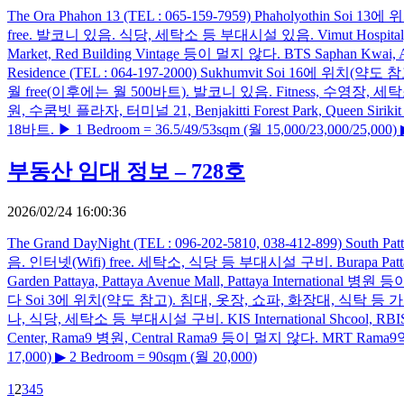
The Ora Phahon 13 (TEL : 065-159-7959) Phaholyo
free. 발코니 있음. 식당, 세탁소 등 부대시설 있음. Vimut Hospital, Phayathai
Market, Red Building Vintage 등이 멀지 않다. BTS Saphan Kwai,
Residence (TEL : 064-197-2000) Sukhumvit Soi 1
월 free(이후에는 월 500바트). 발코니 있음. Fitness, 수영장, 
원, 수쿰빗 플라자, 터미널 21, Benjakitti Forest Park, Queen Sir
18바트. ▶ 1 Bedroom = 36.5/49/53sqm (월 15,000/23,000/25,000) 
부동산 임대 정보 – 728호
2026/02/24 16:00:36
The Grand DayNight (TEL : 096-202-5810, 038-412-
음. 인터넷(Wifi) free. 세탁소, 식당 등 부대시설 구비. Burapa Pattanasart
Garden Pattaya, Pattaya Avenue Mall, Pattaya Internation
다 Soi 3에 위치(약도 참고). 침대, 옷장, 쇼파, 화장대, 식탁 등 
나, 식당, 세탁소 등 부대시설 구비. KIS International Shcool, RBIS I
Center, Rama9 병원, Central Rama9 등이 멀지 않다. MRT Rama9역
17,000) ▶ 2 Bedroom = 90sqm (월 20,000)
1
2
3
4
5