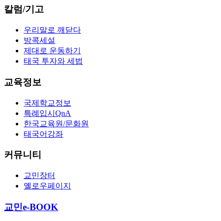
칼럼/기고
우리말로 깨닫다
방콕세설
제대로 운동하기
태국 투자와 세법
교육정보
국제학교정보
특례입시QnA
한국교육원/문화원
태국어강좌
커뮤니티
교민장터
옐로우페이지
교민e-BOOK