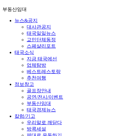
부동산임대
뉴스&공지
대사관공지
태국일일뉴스
교민단체동정
스페샬리포트
태국소식
지금 태국에선
업체탐방
베스트레스토랑
추천여행
정보창고
골프장안내
공연/전시/이벤트
부동산임대
태국경제뉴스
칼럼/기고
우리말로 깨닫다
방콕세설
제대로 운동하기