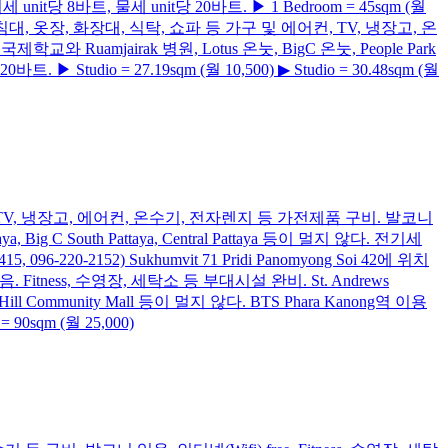
unit당 8바트, 물세 unit당 20바트. ▶ 1 Bedroom = 45sqm (월
위치(약도 참고). 침대, 옷장, 화장대, 식탁, 쇼파 등 가구 및 에어컨, TV, 냉장고, 온
 등 국제학교와 Ruamjairak 병원, Lotus 온눗, BigC 온눗, People Park
. ▶ Studio = 27.19sqm (월 10,500) ▶ Studio = 30.48sqm (월
식탁 등 가구 및 TV, 냉장고, 에어컨, 온수기, 전자렌지 등 가전제품 구비. 발코니
 Big C South Pattaya, Central Pattaya 등이 멀지 않다. 전기세
415, 096-220-2152) Sukhumvit 71 Pridi Panomyong Soi 42에 위치
Fitness, 수영장, 세탁소 등 부대시설 완비. St. Andrews
mmer Hill Community Mall 등이 멀지 않다. BTS Phara Kanong역 이용
 90sqm (월 25,000)