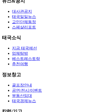
뉴스&공지
대사관공지
태국일일뉴스
교민단체동정
스페샬리포트
태국소식
지금 태국에선
업체탐방
베스트레스토랑
추천여행
정보창고
골프장안내
공연/전시/이벤트
부동산임대
태국경제뉴스
칼럼/기고