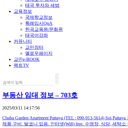
태국 투자와 세법
교육정보
국제학교정보
특례입시QnA
한국교육원/문화원
태국어강좌
커뮤니티
교민장터
옐로우페이지
교민e-BOOK
팩트TV
부동산 임대 정보 – 703호
2025/03/11 14:17:56
Chaba Garden Apartment Pattaya (TEL : 090-913-5614
제품 구비. 발코니 있음. 인터넷(Wifi) free. 수영장, 식당, 세탁소 등 부대시설 