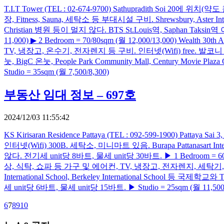
T.I.T Tower (TEL : 02-674-9700) Sathupradith Soi
장, Fitness, Sauna, 세탁소 등 부대시설 구비. Shrewsbury, Aster In
Christian 병원 등이 멀지 않다. BTS St.Louis역, Saphan Taksin역 이
11,000) ▶ 2 Bedroom = 70/80sqm (월 12,000/13,000) Wealt
TV, 냉장고, 온수기, 전자렌지 등 구비. 인터넷(Wifi) free. 발코니 있음. 커피
눗, BigC 온눗, People Park Community Mall, Century Movie
Studio = 35sqm (월 7,500/8,300)
부동산 임대 정보 – 697호
2024/12/03 11:55:42
KS Kirisaran Residence Pattaya (TEL : 092-599-1900
인터넷(Wifi) 300B. 세탁소, 미니마트 있음. Burapa Pattanasart Int
않다. 전기세 unit당 8바트, 물세 unit당 30바트. ▶ 1 Bedroom = 60sqm 
상, 식탁, 쇼파 등 가구 및 에어컨, TV, 냉장고, 전자렌지, 세탁기, 온
International School, Berkeley International School 등 
세 unit당 6바트, 물세 unit당 15바트. ▶ Studio = 25sqm (월 11,500) ▶
6
7
8
9
10