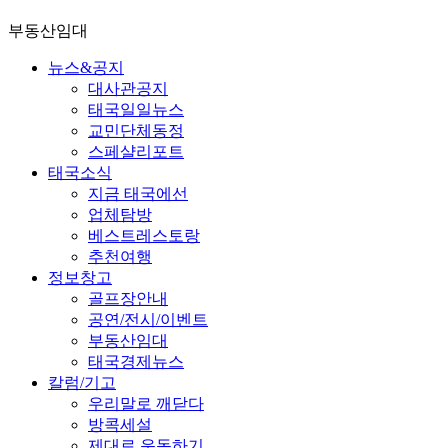
부동산임대
뉴스&공지
대사관공지
태국일일뉴스
교민단체동정
스페샬리포트
태국소식
지금 태국에선
업체탐방
베스트레스토랑
추천여행
정보창고
골프장안내
공연/전시/이벤트
부동산임대
태국경제뉴스
칼럼/기고
우리말로 깨닫다
방콕세설
제대로 운동하기