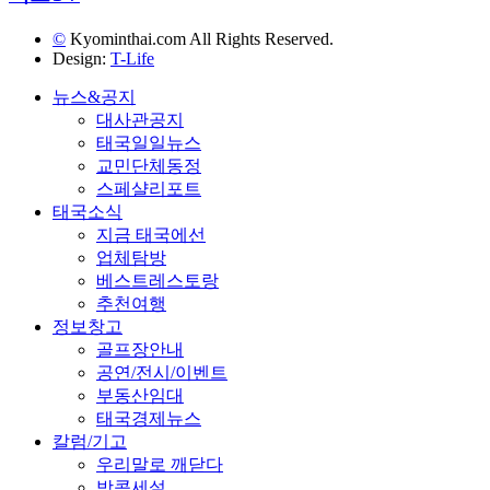
©
Kyominthai.com All Rights Reserved.
Design:
T-Life
뉴스&공지
대사관공지
태국일일뉴스
교민단체동정
스페샬리포트
태국소식
지금 태국에선
업체탐방
베스트레스토랑
추천여행
정보창고
골프장안내
공연/전시/이벤트
부동산임대
태국경제뉴스
칼럼/기고
우리말로 깨닫다
방콕세설