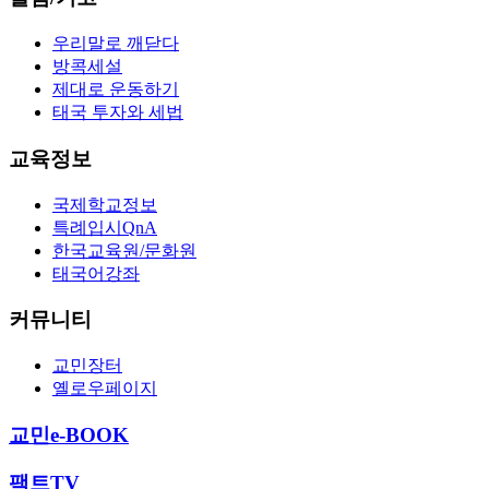
우리말로 깨닫다
방콕세설
제대로 운동하기
태국 투자와 세법
교육정보
국제학교정보
특례입시QnA
한국교육원/문화원
태국어강좌
커뮤니티
교민장터
옐로우페이지
교민e-BOOK
팩트TV