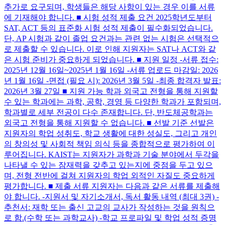
추가로 요구되며, 학생들은 해당 사항이 있는 경우 이를 서류
에 기재해야 합니다. ■ 시험 성적 제출 요건 2025학년도부터
SAT, ACT 등의 표준화 시험 성적 제출이 필수화되었습니다.
단, AP 시험과 같이 졸업 요건과는 관련 없는 시험은 선택적으
로 제출할 수 있습니다. 이로 인해 지원자는 SAT나 ACT와 같
은 시험 준비가 중요하게 되었습니다. ■ 지원 일정 -서류 접수:
2025년 12월 16일~2025년 1월 16일 -서류 업로드 마감일: 2026
년 1월 16일 -면접 (필요 시): 2026년 3월 5일 -최종 합격자 발표:
2026년 3월 27일 ■ 지원 가능 학과 외국고 전형을 통해 지원할
수 있는 학과에는 과학, 공학, 경영 등 다양한 학과가 포함되며,
학과별로 세부 전공이 다수 존재합니다. 단, 반도체공학과는
외국고 전형을 통해 지원할 수 없습니다. ■ 선발 기준 선발은
지원자의 학업 성취도, 학교 생활에 대한 성실도, 그리고 개인
의 창의성 및 사회적 책임 의식 등을 종합적으로 평가하여 이
루어집니다. KAIST는 지원자가 과학과 기술 분야에서 두각을
나타낼 수 있는 잠재력을 갖추고 있는지에 중점을 두고 있으
며, 전형 전반에 걸쳐 지원자의 학업 외적인 자질도 중요하게
평가합니다. ■ 제출 서류 지원자는 다음과 같은 서류를 제출해
야 합니다. -지원서 및 자기소개서, 독서 활동 내역 (최대 3권) -
추천서: 재학 또는 출신 고교의 교사가 작성하는 것을 원칙으
로 함.(수학 또는 과학교사) -학교 프로파일 및 학업 성적 증명