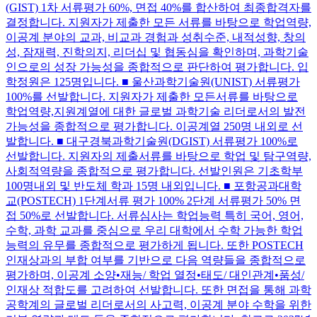
(GIST) 1차 서류평가 60%, 면접 40%를 합산하여 최종합격자를
결정합니다. 지원자가 제출한 모든 서류를 바탕으로 학업역량,
이공계 분야의 교과, 비교과 경험과 성취수준, 내적성향, 창의
성, 잠재력, 진학의지, 리더십 및 협동심을 확인하며, 과학기술
인으로의 성장 가능성을 종합적으로 판단하여 평가합니다. 입
학정원은 125명입니다. ■ 울산과학기술원(UNIST) 서류평가
100%를 선발합니다. 지원자가 제출한 모든서류를 바탕으로
학업역량,지원계열에 대한 글로벌 과학기술 리더로서의 발전
가능성을 종합적으로 평가합니다. 이공계열 250명 내외로 선
발합니다. ■ 대구경북과학기술원(DGIST) 서류평가 100%로
선발합니다. 지원자의 제출서류를 바탕으로 학업 및 탐구역량,
사회적역량을 종합적으로 평가합니다. 선발인원은 기초학부
100명내외 및 반도체 학과 15명 내외입니다. ■ 포항공과대학
교(POSTECH) 1단계서류 평가 100% 2단계 서류평가 50% 면
접 50%로 선발합니다. 서류심사는 학업능력 특히 국어, 영어,
수학, 과학 교과를 중심으로 우리 대학에서 수학 가능한 학업
능력의 유무를 종합적으로 평가하게 됩니다. 또한 POSTECH
인재상과의 부합 여부를 기반으로 다음 역량들을 종합적으로
평가하며, 이공계 소양•재능/ 학업 열정•태도/ 대인관계•품성/
인재상 적합도를 고려하여 선발합니다. 또한 면접을 통해 과학
공학계의 글로벌 리더로서의 사고력, 이공계 분야 수학을 위한