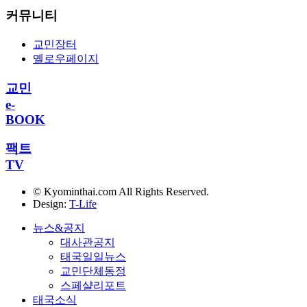
커뮤니티
교민장터
옐로우페이지
교민
e-
BOOK
팩트
TV
© Kyominthai.com All Rights Reserved.
Design:
T-Life
뉴스&공지
대사관공지
태국일일뉴스
교민단체동정
스페샬리포트
태국소식