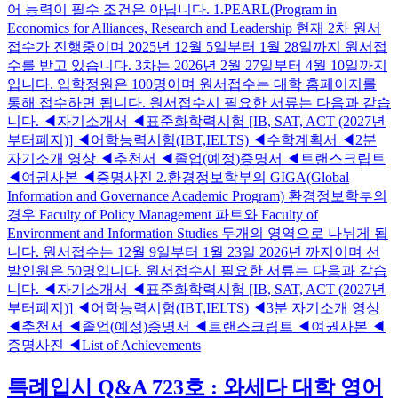
어 능력이 필수 조건은 아닙니다. 1.PEARL(Program in
Economics for Alliances, Research and Leadership 현재 2차 원서
접수가 진행중이며 2025년 12월 5일부터 1월 28일까지 원서접
수를 받고 있습니다. 3차는 2026년 2월 27일부터 4월 10일까지
입니다. 입학정원은 100명이며 원서접수는 대학 홈페이지를
통해 접수하면 됩니다. 원서접수시 필요한 서류는 다음과 같습
니다. ◀자기소개서 ◀표준화학력시험 [IB, SAT, ACT (2027년
부터폐지)] ◀어학능력시험(IBT,IELTS) ◀수학계획서 ◀2분
자기소개 영상 ◀추천서 ◀졸업(예정)증명서 ◀트랜스크립트
◀여권사본 ◀증명사진 2.환경정보학부의 GIGA(Global
Information and Governance Academic Program) 환경정보학부의
경우 Faculty of Policy Management 파트와 Faculty of
Environment and Information Studies 두개의 영역으로 나뉘게 됩
니다. 원서접수는 12월 9일부터 1월 23일 2026년 까지이며 선
발인원은 50명입니다. 원서접수시 필요한 서류는 다음과 같습
니다. ◀자기소개서 ◀표준화학력시험 [IB, SAT, ACT (2027년
부터폐지)] ◀어학능력시험(IBT,IELTS) ◀3분 자기소개 영상
◀추천서 ◀졸업(예정)증명서 ◀트랜스크립트 ◀여권사본 ◀
증명사진 ◀List of Achievements
특례입시 Q&A 723호 : 와세다 대학 영어