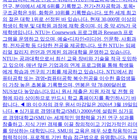
연구, 분야에서 세계 6위를 기록했고, 전기•전자공학과, 토목•
구조공학은 9위, 화학은 10위를 기록했습니다. 또한 세계 최고
의 젊은 대학 1위로 선정된 바 있습니다. 현재 30,000명 이상의
학생이 학부 및 대학원 과정에 재학 중이며, 이 중 약 45%가 국
제학생입니다. NTU는 Coursework 프로그램과 Research 프로
그램을 운영하고 있으며, 예술•디자인•미디어, 인문학, 사회과
학, 전자공학 등 다양한 전공을 제공합니다. 또한 NTU는 임페
리얼 칼리지 런던과 연계된 의과대학을 운영하고 있습니다.
NTU는 공과대학으로서 최신 교육 장비와 기술을 적극 도입하
고 있으며, 매년 많은 기업과의 연계 프로그램을 통해 학생들
에게 학습과 연구의 기회를 제공하고 있습니다. NTU에서 컴
퓨터공학 또는 경영•컴퓨터공학 복수전공을 이수한 졸업생들
이 가장 높은 초봉을 기록했으며, 연봉은 약 78,000달러로
NUS보다 높았습니다.입시 원서 제출은 지원 자격 및 전형 유
형에 따라 상이하므로 반드시 학교 홈페이지를 확인하시기 바
랍니다. ◀ IB 이수자의 경우 원서 마감일은 2026년 3월 19일입
니다. ■ 싱가포르 경영대학교(SMU) 2000년에 설립된 싱가포
르 경영대학교(SMU)는 세계적인 영향력을 가진 연구 성과를
창출하고, 지식 기반 경제를 이끌 창의적이고 기업가적인 리더
를 양성하는 대학입니다. SMU의 교육은 매우 상호작용적이고
협력적이며, 프로젝트 기반 학습 접근법으로 유명합니다. 현재