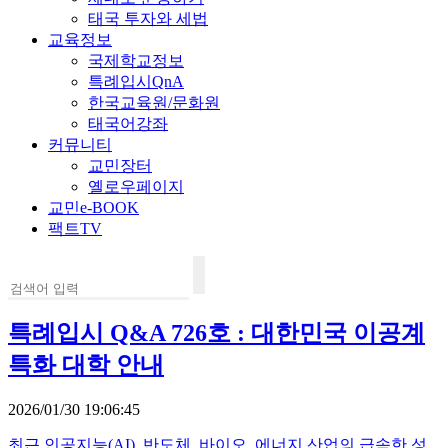
태국 투자와 세법
교육정보
국제학교정보
특례입시QnA
한국교육원/문화원
태국어강좌
커뮤니티
교민장터
옐로우페이지
교민e-BOOK
팩트TV
특례입시 Q&A 726호 : 대한민국 이공계
특화 대학 안내
2026/01/30 19:06:45
최근 인공지능(AI), 반도체, 바이오, 에너지 산업의 급속한 성