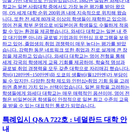
성을 가진 대학으로 인정받았습니다. 1882년 설립된 와세다 대
학교는 일본 사립대학 중에서도 가장 높은 평가를 받아 왔으
며, QS 세계 대학 순위 200위권 내에 지속적으로 위치해 왔습
니다. 또한 전 세계 80개국 이상의 학생들이 재학하고 있으며,
영어 전용 학부 운영으로 비일본어권 학생들도 수월하게 적응
할 수 있는 환경을 제공했습니다. 와세다 대학교는 일본 내 주
요 대기업뿐 아니라 글로벌 기업과의 인턴십 프로그램을 보유
하고 있어, 졸업생의 취업 경쟁력이 매우 높다는 평가를 받았
습니다. 강력한 동문 네트워크 또한 취업과 진로 설계에 큰 장
점을 제공하고 있습니다. 와세다 대학교는 영어 전형을 통해
세계 각국의 학생에게 교육 기회를 제공하며, 학술적 명성과
글로벌 취업 경쟁력을 모두 갖춘 대학으로 자리매김 했습니다.
학비(128만엔~150만엔)와 도쿄의 생활비(월12만엔)가 부담이
될 수 있지만, 다양한 장학 제도와 인턴십•취업 기회 등을 고려
하면 충분히 가치 있는 선택이었습니다. 일본 유학을 고려하는
학생들에게 와세다 대학교는 매우 매력적인 옵션이며, 영어 전
형은 비일본어권 학생들이 안정적으로 일본 최고 수준의 교육
을 받을 수 있는 대표적인 통로가 되었습니다.
특례입시 Q&A 722호 : 네덜란드 대학 안
내