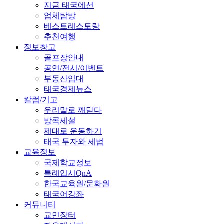
지금 태국에선
업체탐방
베스트레스토랑
추천여행
정보창고
골프장안내
공연/전시/이벤트
부동산임대
태국경제뉴스
칼럼/기고
우리말로 깨닫다
방콕세설
제대로 운동하기
태국 투자와 세법
교육정보
국제학교정보
특례입시QnA
한국교육원/문화원
태국어강좌
커뮤니티
교민장터