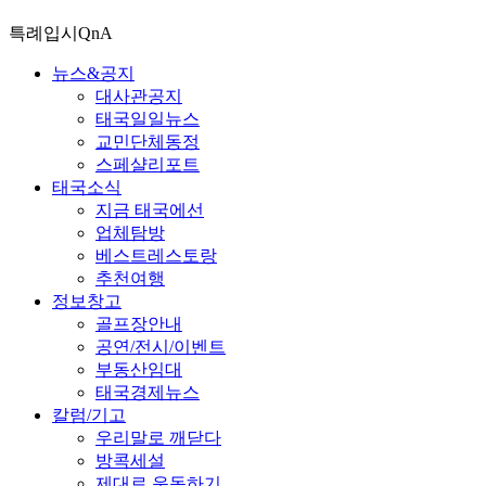
특례입시QnA
뉴스&공지
대사관공지
태국일일뉴스
교민단체동정
스페샬리포트
태국소식
지금 태국에선
업체탐방
베스트레스토랑
추천여행
정보창고
골프장안내
공연/전시/이벤트
부동산임대
태국경제뉴스
칼럼/기고
우리말로 깨닫다
방콕세설
제대로 운동하기