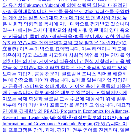
와 유키치(Fukuzawa Yukichi)에 의해 설립된 일본의 대표적인
사립 종합대학입니다. 도쿄를 중심으로 여러 캠퍼스를 운영하
는 게이오는 일본 사립대학 가운데 가장 오랜 역사와 가장 높
은 사회적 영향력을 동시에 지닌 대학으로 평가받고 있습니다.
일본 내에서는 와세다대학교와 함께 사립 명문대의 양대 축으
로 언급되며, 특히 경제•경영•금융•법률 분야에서 강한 위상을
유지해 왔습니다. 게이오대학교의 교육 철학은 ‘독립자존(独
立自尊)’이라는 개념으로 요약됩니다. 이는 타인이나 제도에
의존하지 않고 스스로 사고하며 사회적 책임을 지는 인재를 양
성한다는 의미로, 게이오의 실용적이고 현실 지향적인 교육 방
향을 잘 보여줍니다. 이러한 철학은 관료 중심의 엘리트 양성
보다는 기업가, 금융 전문가, 글로벌 비즈니스 리더를 배출하
는 데 강점으로 이어져 왔습니다. 실제로 일본 대기업 경영진
과 금융권, 스타트업 생태계에서 게이오 출신 인물들의 비중은
매우 높습니다. 학부 과정은 대부분 일본어로 진행되지만, 게
이오는 국제 학생과 글로벌 교육 수요에 대응하기 위해 일부
학부에 영어 기반 학사 프로그램을 운영하고 있습니다. 대표적
인 예로 경제학부의 PEARL(Program in Economics for Alliances,
Research and Leadership)과 정책•환경정보학부의 GIGA(Global
Information and Governance Academic Program)가 있습니다. 이
들 프로그램은 강의, 과제, 평가가 전부 영어로 진행되며, 일본