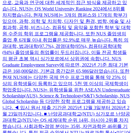
으로, 교육과 연구에 대한 세계적인 접근 방식을 제공하고 있
습니다. NUS는 QS World University Ranking 2024에서 8위를
차지했습니다. 현재 NUS에는 3개의 캠퍼스와 17개의 학부가
있으며, 과학, 의학 및 치의학, 디자인 및 환경, 법학, 예술 및 사
회과학, 공학, 비즈니스, 컴퓨팅 및 음악을 포함한 학부 및 대학
원 수준의 학위 프로그램을 제공합니다. 또한 NUS 졸업생의
졸업 후 6개월 이내 취업률은 92.9%로 매우 높습니다. 특히 의
과대학, 법과대학(97.7%), 경영대학(95%), 컴퓨터공학대학
(94%) 졸업생들의 취업률이 두드러집니다. 이들 전공 학생들
의 평균 초봉 역시 싱가포르에서 상위권에 속합니다. NUS
Graduate Employment Survey에 따르면, 2022년 기준 최대 기본
급은 160,000달러, 기본급 중간값은 65,986달러였습니다. 또한
현재 NUS에는 다양한 국제 연수 프로그램을 통해 약 25% 이
상의 유학생들이 등록하고 있으며, 5천 명 이상의 국제학생이
학업중입니다. NUS는 유학생들을 위한 ASEAN Undergraduate
Scholarship(AUS), Science & Technology(S&T) Scholarship, NUS
Global Scholarship 등 다양한 장학 프로그램을 제공하고 있습
니다. ◀ 입시 원서 제출 기간은 2025년 12월 3일부터 2026년 2
월 23일까지입니다. ■ 난양공과대학교(NTU) 싱가포르 난양공
과대학교(NTU)는 QS 세계대학 순위 14위, 아시아 2위를 차지
했습니다. 사회과학•경영 분야는 35위, 자연과학은 46위를 기
록했습니다. 특정 전공 순위에서 NTU는재료과학,통신•미디어