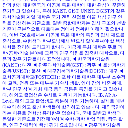
장과 함께 대한민국의 이공계 특화 대학에 대한 관심이 꾸준히
증가하고 있습니다. 특히 KAIST, GIST, UNIST, DGIST와 같은
과학기술원 계열 대학은 국가 전략 산업을 이끌 핵심 연구 인
력을 양성하는 기관으로, 일반 종합대학과는 입시 구조와 선발
기준이 근본적으로 다르다는 점에서 정확한 이해가 필요합니
다. 이번 726호에서는 이공계 특화 대학의 특징과 입시 제도를
중심으로, 수험생과 학부모님께서 반드시 알아두셔야 할 핵심
사항을 정리해 드리고자 합니다. 이공계 특화 대학은 주로 과
학•공학•기술 분야에 교육과 연구 역량을 집중한 대학으로, 다
음과 같은 기관들이 대표적입니다. ◀ 한국과학기술원
(KAIST) : 대전 ◀ 광주과학기술원(GIST) : 광주 ◀ 울산과학기
술원(UNIST) : 울산 ◀ 대구경북과학기술원(DGIST) : 대구 ◀
포항공과대학교(POSTECH) : 포항 이들 대학은 대부분 소수정
예 교육, 전원 또는 대부분 기숙사 생활, 영어 강의 비중 확대,
학부 연구 참여 기회 제공 등의 공통된 특징을 가지고 있습니
다. 해외고 졸업생은 수시로 지원이 가능합니다. IB, AP, A-
Level, 해외 고교 졸업생도 충분히 지원 가능하며, 실제로 매년
다수의 해외고 출신 학생들이 합격하고 있습니다. 재외국민이
라는 이유로 전형상 유리함은 없습니다. 국내 일반고 학생과
동일한 기준으로 경쟁해야하며 수학•과학 학업 역량, 탐구 활
동, 연구 잠재력이 핵심 평가 요소입니다. ■ 광주과학기술원