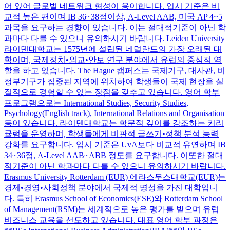
어 있어 글로벌 네트워크 형성이 용이합니다. 입시 기준은 비
교적 높은 편이며 IB 36~38점이상, A-Level AAB, 미국 AP 4~5
과목을 요구하는 경향이 있습니다. 이는 절대적기준이 아닌 학
과마다 다를 수 있으니 유의하시기 바랍니다. Leiden University
라이덴대학교는 1575년에 설립된 네덜란드의 가장 오래된 대
학이며, 국제정치•외교•안보 연구 분야에서 유럽의 중심적 역
할을 하고 있습니다. The Hague 캠퍼스는 국제기구, 대사관, 비
정부기구가 집중된 지역에 위치하여 학생들이 국제 현장을 실
질적으로 경험할 수 있는 장점을 갖추고 있습니다. 영어 학부
프로그램으로는 International Studies, Security Studies,
Psychology(English track), International Relations and Organisation
등이 있습니다. 라이덴대학교는 학문적 깊이를 강조하는 커리
큘럼을 운영하며, 학생들에게 비판적 글쓰기•정책 분석 능력
강화를 요구합니다. 입시 기준은 UvA보다 비교적 유연하며 IB
34~36점, A-Level AAB~ABB 정도를 요구합니다. 이또한 절대
적기준이 아닌 학과마다 다를 수 있으니 유의하시기 바랍니다.
Erasmus University Rotterdam (EUR) 에라스무스대학교(EUR)는
경제•경영•사회정책 분야에서 국제적 명성을 가진 대학입니
다. 특히 Erasmus School of Economics(ESE)와 Rotterdam School
of Management(RSM)는 세계적으로 높은 평가를 받으며 유럽
비즈니스 교육을 선도하고 있습니다. 대표 영어 학부 과정은