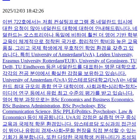
2025/12/03 18:42:26
이번 722호에서는 저희 컨설팅프로그램 중 네덜란드 입시에
대한 요청이 많아 네덜란드 대학에 대하여 안내해드립니다. 네
덜란드는 오스트리아나 독일에 비하여 훨씬 더 영어 기반 학부
교육이 체계적으로 정착된 국가로, 합리적인 학비와 높은 교육
품질, 그리고 국제 학생에게 우호적인 학업 환경을 갖추고 있
습니다. 특히 University of Amsterdam(UvA), Leiden University,
Erasmus University Rotterdam(EUR), University of Groningen, TU
Delft, TU Eindhoven 등은 네덜란드를 대표하는 명문 대학으로,
각각의 전공 분야에서 확실한 강점을 보유하고 있습니다.
University of Amsterdam (UvA) 암스테르담대학교(UvA)는 네덜
란드 최대 규모의 종합 연구 대학이며, 사회과학•심리학•정치•
미디어 연구 등에서 유럽 최고 수준의 평가를 받고 있습니다.
영어 학부 과정으로는 BSc Economics and Business Economics,
BSc Business Administration, BSc Psychology, BSc
Communication Science, BSc PPLE(Politics, Psychology, Law &
Economics) 등이 제공됩니다. UvA의 강점은 실증적 연구 중심
교육과 국제적 학문 환경입니다. 암스테르담 도심과의 접근성
이 뛰어나 유럽의 경제•사회•문화 현장을 직접 분석할 수 있는
기회가 풍부합니다. 또한 다양한 국제학생 커뮤니티가 조성되