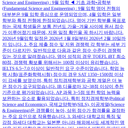
Science and Engineering) : 9월 입학 ◀ 기초 과학•공학부
(Fundamental Science and Engineering) : 9월 입학 영어 전형의
대부분은 9월 입학 중심으로 운영되었으며, 4월 입학은 일부
학부와 특정 전형에 한정되었습니다. 영어 기반 학부를 목표로
하는 국제 학생들은 보통 전년도 가을~겨울 사이에 원서 접수
가 이루어졌기 때문에, 지원 일정 확인을 꼭 하시기 바랍니다.
2026년 9월입학 일정은 2026년 1월 8일부터 2026년 2월 10일까
지 입니다. 2. 주요 제출 점수 및 지원 경쟁력 각 학부는 세부 기
준이 다르지만, 일반적으로 다음과 같은 점수 수준이 경쟁력
있는 것으로 알려졌습니다. 영어 성적의 경우 TOEFL iBT 최소
80점, 경쟁력 확보를 위해서는 100점 이상이 유리했습니다.
IELTS 6.5~7.0 이상이 일반적인 요구 수준이었습니다. 학업 능
력 시험(표준화학력시험) 점수의 경우 SAT 1350~1500점 이상
이 강세를 보였으며, 특히 정치경제학부와 공학 계열은 더 높
은 점수가 요구되었습니다. IB 디플로마 32~38점 이상이 추천
기준으로 평가되었습니다. AP 과목 3~5점 또한 학업 능력을
보완하는 요소로 활용되었습니다. 특히 정치경제학부(Political
Science and Economics), 국제교양학부(SILS), 이공계열(Science
& Engineering)은 경쟁률이 높아, 상위 점수가 합격률을 결정하
는 주요 요인으로 작용했습니다. 3. 와세다 대학교의 특징 및
강점 와세다 대학교는 일본뿐 아니라 해외에서도 세계적인 명