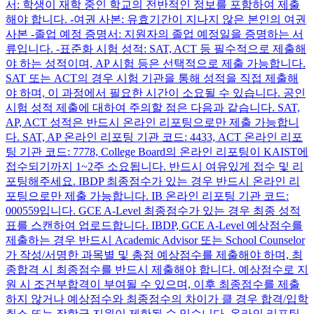
서: 학생이 재학 중인 학교의 전반적인 정보를 포함하여 제출
해야 합니다. -여권 사본: 유효기간이 지나지 않은 본인의 여권
사본 -졸업 예정 증명서: 지원자의 졸업 예정일을 증명하는 서
류입니다. -표준화 시험 성적: SAT, ACT 등 필수적으로 제출해
야 하는 성적이며, AP 시험 등은 선택적으로 제출 가능합니다.
SAT 또는 ACT의 경우 시험 기관을 통해 성적을 직접 제출해
야 하며, 이 과정에서 필요한 시간이 소요될 수 있습니다. 공인
시험 성적 제출에 대하여 주의할 점은 다음과 같습니다. SAT,
AP, ACT 성적은 반드시 온라인 리포팅으로만 제출 가능합니
다. SAT, AP 온라인 리포팅 기관 코드: 4433, ACT 온라인 리포
팅 기관 코드: 7778, College Board의 온라인 리포팅이 KAIST에
접수되기까지 1~2주 소요됩니다. 반드시 여유있게 접수 및 리
포팅해주세요. IBDP 최종점수가 있는 경우 반드시 온라인 리
포팅으로만 제출 가능합니다. IB 온라인 리포팅 기관 코드:
000559입니다. GCE A-Level 최종점수가 있는 경우 최종 성적
표를 스캔하여 업로드합니다. IBDP, GCE A-Level 예상점수를
제출하는 경우 반드시 Academic Advisor 또는 School Counselor
가 작성/서명한 과목별 및 총점 예상점수를 제출해야 하며, 최
종합격 시 최종점수를 반드시 제출해야 합니다. 예상점수로 지
원 시 조건부합격이 부여될 수 있으며, 이후 최종점수를 제출
하지 않거나 예상점수와 최종점수의 차이가 클 경우 합격/입학
취소 또는 장학금 지원이 제한될 수 있습니다. 온라인 리포팅