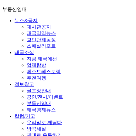
부동산임대
뉴스&공지
대사관공지
태국일일뉴스
교민단체동정
스페샬리포트
태국소식
지금 태국에선
업체탐방
베스트레스토랑
추천여행
정보창고
골프장안내
공연/전시/이벤트
부동산임대
태국경제뉴스
칼럼/기고
우리말로 깨닫다
방콕세설
제대로 운동하기