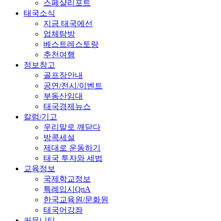
스페샬리포트
태국소식
지금 태국에선
업체탐방
베스트레스토랑
추천여행
정보창고
골프장안내
공연/전시/이벤트
부동산임대
태국경제뉴스
칼럼/기고
우리말로 깨닫다
방콕세설
제대로 운동하기
태국 투자와 세법
교육정보
국제학교정보
특례입시QnA
한국교육원/문화원
태국어강좌
커뮤니티