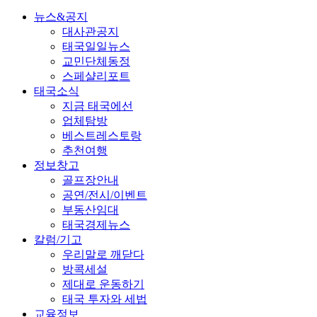
뉴스&공지
대사관공지
태국일일뉴스
교민단체동정
스페샬리포트
태국소식
지금 태국에선
업체탐방
베스트레스토랑
추천여행
정보창고
골프장안내
공연/전시/이벤트
부동산임대
태국경제뉴스
칼럼/기고
우리말로 깨닫다
방콕세설
제대로 운동하기
태국 투자와 세법
교육정보