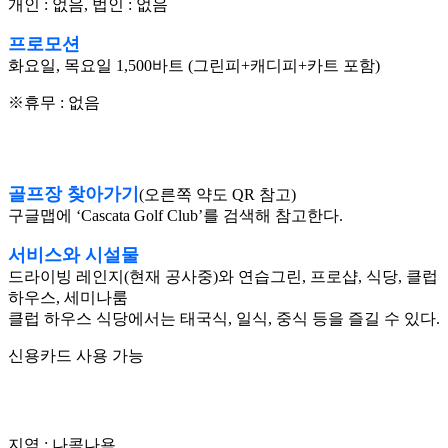
개인 : 없음, 법인 : 없음
프로모션
화요일, 목요일 1,500바트 (그린피+캐디피+카트 포함)
※휴무 : 없음
골프장 찾아가기
(오른쪽 약도 QR 참고)
구글맵에 ‘Cascata Golf Club’를 검색해 참고한다.
서비스와 시설물
드라이빙 레인지(현재 공사중)와 연습그린, 프로샵, 식당, 클럽
하우스, 세미나룸
클럽 하우스 식당에서는 태국식, 일식, 중식 등을 즐길 수 있다.
신용카드 사용 가능
지역 : 나콕나욕