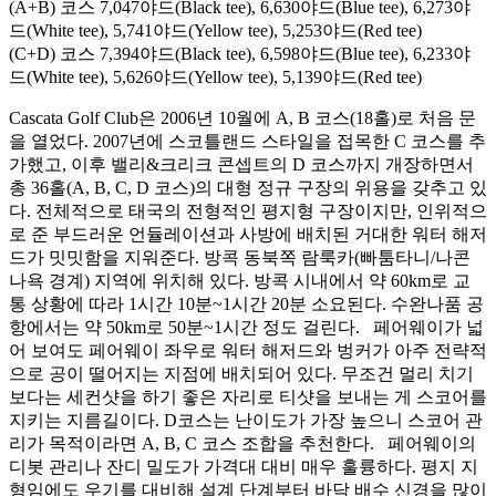
(A+B) 코스 7,047야드(Black tee), 6,630야드(Blue tee), 6,273야
드(White tee), 5,741야드(Yellow tee), 5,253야드(Red tee)
(C+D) 코스 7,394야드(Black tee), 6,598야드(Blue tee), 6,233야
드(White tee), 5,626야드(Yellow tee), 5,139야드(Red tee)
Cascata Golf Club은 2006년 10월에 A, B 코스(18홀)로 처음 문
을 열었다. 2007년에 스코틀랜드 스타일을 접목한 C 코스를 추
가했고, 이후 밸리&크리크 콘셉트의 D 코스까지 개장하면서
총 36홀(A, B, C, D 코스)의 대형 정규 구장의 위용을 갖추고 있
다. 전체적으로 태국의 전형적인 평지형 구장이지만, 인위적으
로 준 부드러운 언듈레이션과 사방에 배치된 거대한 워터 해저
드가 밋밋함을 지워준다. 방콕 동북쪽 람룩카(빠툼타니/나콘
나욕 경계) 지역에 위치해 있다. 방콕 시내에서 약 60km로 교
통 상황에 따라 1시간 10분~1시간 20분 소요된다. 수완나품 공
항에서는 약 50km로 50분~1시간 정도 걸린다. 페어웨이가 넓
어 보여도 페어웨이 좌우로 워터 해저드와 벙커가 아주 전략적
으로 공이 떨어지는 지점에 배치되어 있다. 무조건 멀리 치기
보다는 세컨샷을 하기 좋은 자리로 티샷을 보내는 게 스코어를
지키는 지름길이다. D코스는 난이도가 가장 높으니 스코어 관
리가 목적이라면 A, B, C 코스 조합을 추천한다. 페어웨이의
디봇 관리나 잔디 밀도가 가격대 대비 매우 훌륭하다. 평지 지
형임에도 우기를 대비해 설계 단계부터 바닥 배수 신경을 많이