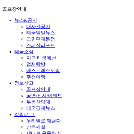
골프장안내
뉴스&공지
대사관공지
태국일일뉴스
교민단체동정
스페샬리포트
태국소식
지금 태국에선
업체탐방
베스트레스토랑
추천여행
정보창고
골프장안내
공연/전시/이벤트
부동산임대
태국경제뉴스
칼럼/기고
우리말로 깨닫다
방콕세설
제대로 운동하기