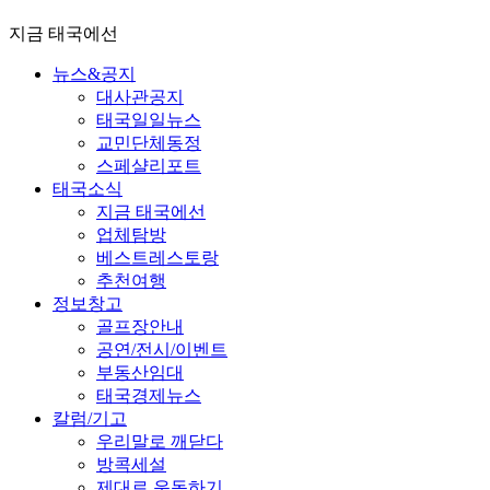
지금 태국에선
뉴스&공지
대사관공지
태국일일뉴스
교민단체동정
스페샬리포트
태국소식
지금 태국에선
업체탐방
베스트레스토랑
추천여행
정보창고
골프장안내
공연/전시/이벤트
부동산임대
태국경제뉴스
칼럼/기고
우리말로 깨닫다
방콕세설
제대로 운동하기