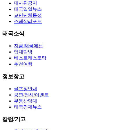
대사관공지
태국일일뉴스
교민단체동정
스페샬리포트
태국소식
지금 태국에선
업체탐방
베스트레스토랑
추천여행
정보창고
골프장안내
공연/전시/이벤트
부동산임대
태국경제뉴스
칼럼/기고