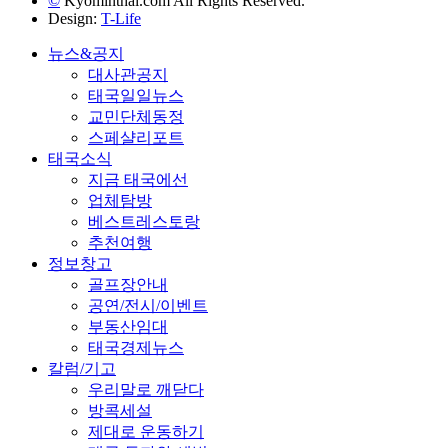
©
Kyominthai.com All Rights Reserved.
Design:
T-Life
뉴스&공지
대사관공지
태국일일뉴스
교민단체동정
스페샬리포트
태국소식
지금 태국에선
업체탐방
베스트레스토랑
추천여행
정보창고
골프장안내
공연/전시/이벤트
부동산임대
태국경제뉴스
칼럼/기고
우리말로 깨닫다
방콕세설
제대로 운동하기