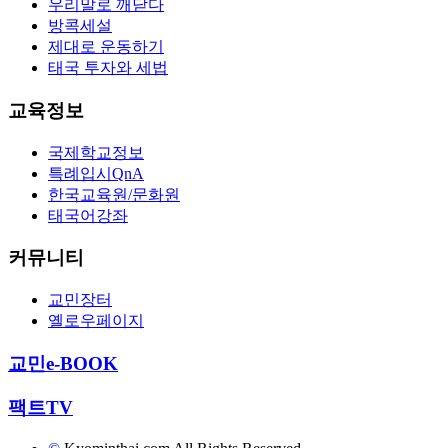
우리말로 깨닫다
방콕세설
제대로 운동하기
태국 투자와 세법
교육정보
국제학교정보
특례입시QnA
한국교육원/문화원
태국어강좌
커뮤니티
교민장터
옐로우페이지
교민e-BOOK
팩트TV