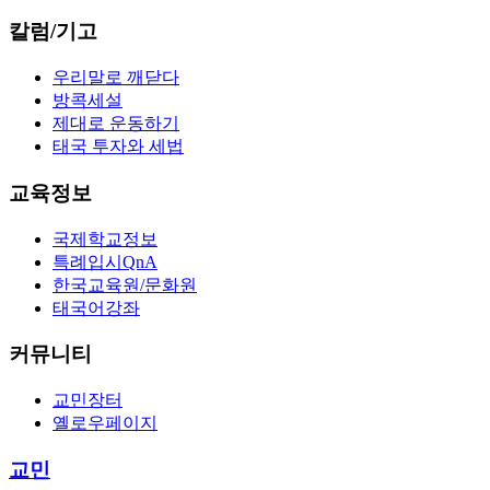
칼럼/기고
우리말로 깨닫다
방콕세설
제대로 운동하기
태국 투자와 세법
교육정보
국제학교정보
특례입시QnA
한국교육원/문화원
태국어강좌
커뮤니티
교민장터
옐로우페이지
교민