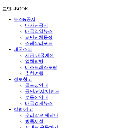
교민e-BOOK
뉴스&공지
대사관공지
태국일일뉴스
교민단체동정
스페샬리포트
태국소식
지금 태국에선
업체탐방
베스트레스토랑
추천여행
정보창고
골프장안내
공연/전시/이벤트
부동산임대
태국경제뉴스
칼럼/기고
우리말로 깨닫다
방콕세설
제대로 운동하기