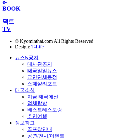
e-
BOOK
팩트
TV
© Kyominthai.com All Rights Reserved.
Design:
T-Life
뉴스&공지
대사관공지
태국일일뉴스
교민단체동정
스페샬리포트
태국소식
지금 태국에선
업체탐방
베스트레스토랑
추천여행
정보창고
골프장안내
공연/전시/이벤트