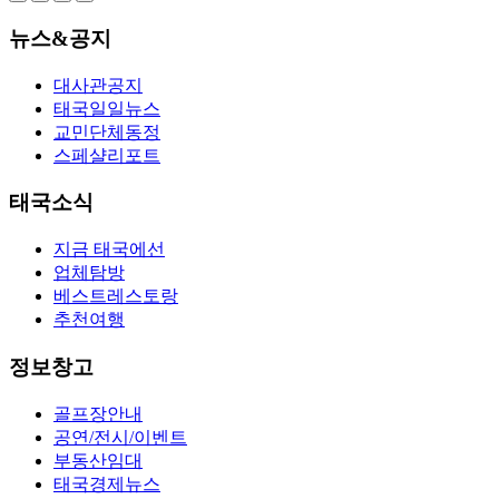
뉴스&공지
대사관공지
태국일일뉴스
교민단체동정
스페샬리포트
태국소식
지금 태국에선
업체탐방
베스트레스토랑
추천여행
정보창고
골프장안내
공연/전시/이벤트
부동산임대
태국경제뉴스