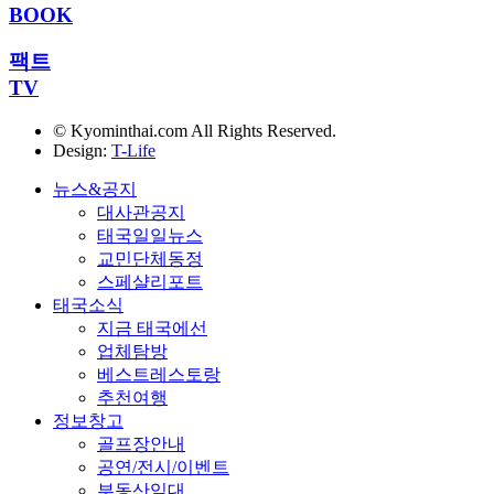
BOOK
팩트
TV
© Kyominthai.com All Rights Reserved.
Design:
T-Life
뉴스&공지
대사관공지
태국일일뉴스
교민단체동정
스페샬리포트
태국소식
지금 태국에선
업체탐방
베스트레스토랑
추천여행
정보창고
골프장안내
공연/전시/이벤트
부동산임대