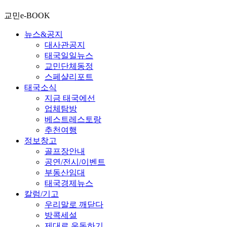
교민e-BOOK
뉴스&공지
대사관공지
태국일일뉴스
교민단체동정
스페샬리포트
태국소식
지금 태국에선
업체탐방
베스트레스토랑
추천여행
정보창고
골프장안내
공연/전시/이벤트
부동산임대
태국경제뉴스
칼럼/기고
우리말로 깨닫다
방콕세설
제대로 운동하기