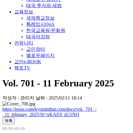
태국 투자와 세법
교육정보
국제학교정보
특례입시QnA
한국교육원/문화원
태국어강좌
커뮤니티
교민장터
옐로우페이지
교민e-BOOK
팩트TV
Vol. 701 - 11 February 2025
작성자 : 관리자
날짜 : 2025/02/11 18:14
https://issuu.com/kyominthai.com/docs/vol._701_-
_11_february_2025?fr=xKAE9_zU1NQ
목록