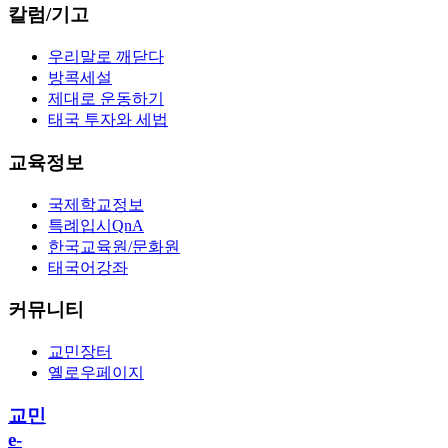
칼럼/기고
우리말로 깨닫다
방콕세설
제대로 운동하기
태국 투자와 세법
교육정보
국제학교정보
특례입시QnA
한국교육원/문화원
태국어강좌
커뮤니티
교민장터
옐로우페이지
교민
e-