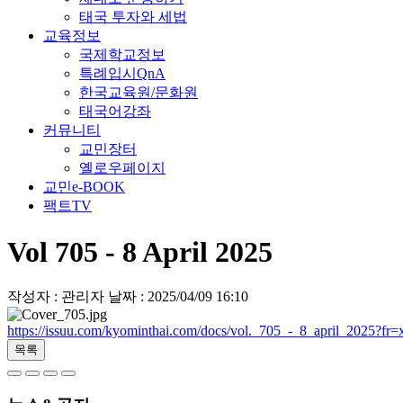
태국 투자와 세법
교육정보
국제학교정보
특례입시QnA
한국교육원/문화원
태국어강좌
커뮤니티
교민장터
옐로우페이지
교민e-BOOK
팩트TV
Vol 705 - 8 April 2025
작성자 : 관리자
날짜 : 2025/04/09 16:10
https://issuu.com/kyominthai.com/docs/vol._705_-_8_april_2025
목록