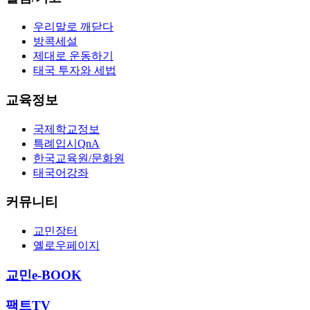
우리말로 깨닫다
방콕세설
제대로 운동하기
태국 투자와 세법
교육정보
국제학교정보
특례입시QnA
한국교육원/문화원
태국어강좌
커뮤니티
교민장터
옐로우페이지
교민e-BOOK
팩트TV