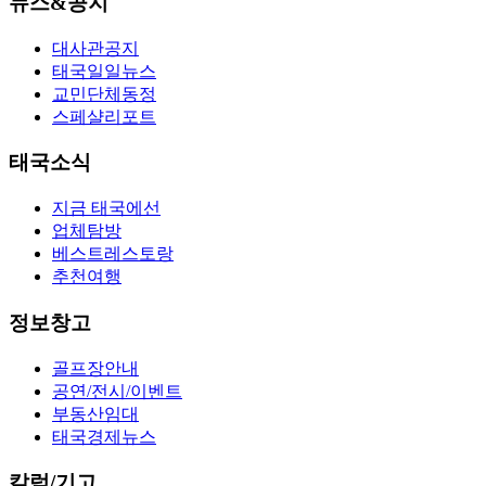
뉴스&공지
대사관공지
태국일일뉴스
교민단체동정
스페샬리포트
태국소식
지금 태국에선
업체탐방
베스트레스토랑
추천여행
정보창고
골프장안내
공연/전시/이벤트
부동산임대
태국경제뉴스
칼럼/기고