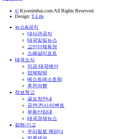
©
Kyominthai.com All Rights Reserved.
Design:
T-Life
뉴스&공지
대사관공지
태국일일뉴스
교민단체동정
스페샬리포트
태국소식
지금 태국에선
업체탐방
베스트레스토랑
추천여행
정보창고
골프장안내
공연/전시/이벤트
부동산임대
태국경제뉴스
칼럼/기고
우리말로 깨닫다
방콕세설