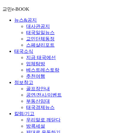
교민e-BOOK
뉴스&공지
대사관공지
태국일일뉴스
교민단체동정
스페샬리포트
태국소식
지금 태국에선
업체탐방
베스트레스토랑
추천여행
정보창고
골프장안내
공연/전시/이벤트
부동산임대
태국경제뉴스
칼럼/기고
우리말로 깨닫다
방콕세설
제대로 운동하기