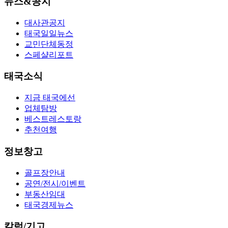
뉴스&공지
대사관공지
태국일일뉴스
교민단체동정
스페샬리포트
태국소식
지금 태국에선
업체탐방
베스트레스토랑
추천여행
정보창고
골프장안내
공연/전시/이벤트
부동산임대
태국경제뉴스
칼럼/기고