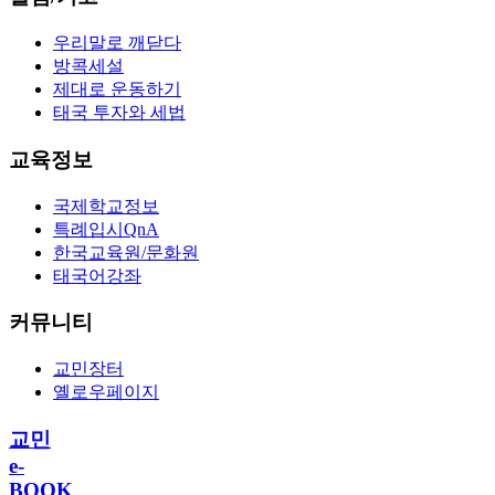
우리말로 깨닫다
방콕세설
제대로 운동하기
태국 투자와 세법
교육정보
국제학교정보
특례입시QnA
한국교육원/문화원
태국어강좌
커뮤니티
교민장터
옐로우페이지
교민
e-
BOOK