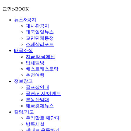
교민e-BOOK
뉴스&공지
대사관공지
태국일일뉴스
교민단체동정
스페샬리포트
태국소식
지금 태국에선
업체탐방
베스트레스토랑
추천여행
정보창고
골프장안내
공연/전시/이벤트
부동산임대
태국경제뉴스
칼럼/기고
우리말로 깨닫다
방콕세설
제대로 운동하기