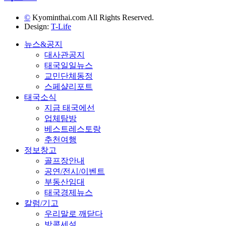
©
Kyominthai.com All Rights Reserved.
Design:
T-Life
뉴스&공지
대사관공지
태국일일뉴스
교민단체동정
스페샬리포트
태국소식
지금 태국에선
업체탐방
베스트레스토랑
추천여행
정보창고
골프장안내
공연/전시/이벤트
부동산임대
태국경제뉴스
칼럼/기고
우리말로 깨닫다
방콕세설