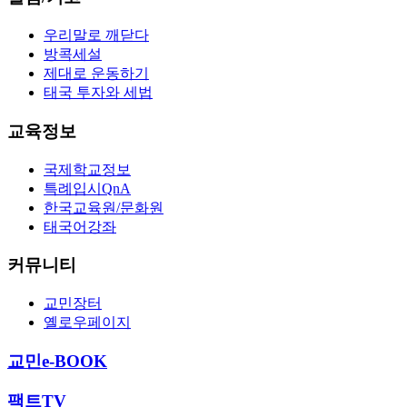
우리말로 깨닫다
방콕세설
제대로 운동하기
태국 투자와 세법
교육정보
국제학교정보
특례입시QnA
한국교육원/문화원
태국어강좌
커뮤니티
교민장터
옐로우페이지
교민e-BOOK
팩트TV