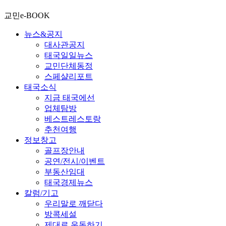
교민e-BOOK
뉴스&공지
대사관공지
태국일일뉴스
교민단체동정
스페샬리포트
태국소식
지금 태국에선
업체탐방
베스트레스토랑
추천여행
정보창고
골프장안내
공연/전시/이벤트
부동산임대
태국경제뉴스
칼럼/기고
우리말로 깨닫다
방콕세설
제대로 운동하기