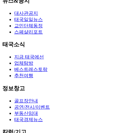
뉴스&공지
대사관공지
태국일일뉴스
교민단체동정
스페샬리포트
태국소식
지금 태국에선
업체탐방
베스트레스토랑
추천여행
정보창고
골프장안내
공연/전시/이벤트
부동산임대
태국경제뉴스
칼럼/기고