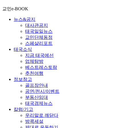
교민e-BOOK
뉴스&공지
대사관공지
태국일일뉴스
교민단체동정
스페샬리포트
태국소식
지금 태국에선
업체탐방
베스트레스토랑
추천여행
정보창고
골프장안내
공연/전시/이벤트
부동산임대
태국경제뉴스
칼럼/기고
우리말로 깨닫다
방콕세설
제대로 운동하기