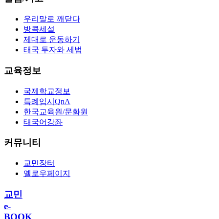
우리말로 깨닫다
방콕세설
제대로 운동하기
태국 투자와 세법
교육정보
국제학교정보
특례입시QnA
한국교육원/문화원
태국어강좌
커뮤니티
교민장터
옐로우페이지
교민
e-
BOOK