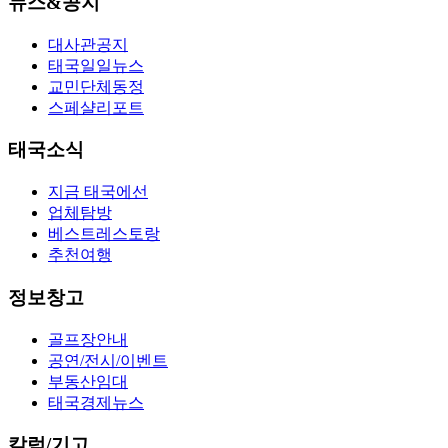
뉴스&공지
대사관공지
태국일일뉴스
교민단체동정
스페샬리포트
태국소식
지금 태국에선
업체탐방
베스트레스토랑
추천여행
정보창고
골프장안내
공연/전시/이벤트
부동산임대
태국경제뉴스
칼럼/기고