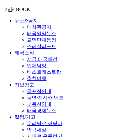
교민e-BOOK
뉴스&공지
대사관공지
태국일일뉴스
교민단체동정
스페샬리포트
태국소식
지금 태국에선
업체탐방
베스트레스토랑
추천여행
정보창고
골프장안내
공연/전시/이벤트
부동산임대
태국경제뉴스
칼럼/기고
우리말로 깨닫다
방콕세설
제대로 운동하기