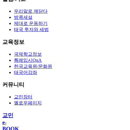
우리말로 깨닫다
방콕세설
제대로 운동하기
태국 투자와 세법
교육정보
국제학교정보
특례입시QnA
한국교육원/문화원
태국어강좌
커뮤니티
교민장터
옐로우페이지
교민
e-
BOOK