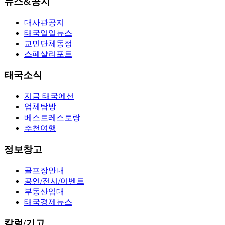
뉴스&공지
대사관공지
태국일일뉴스
교민단체동정
스페샬리포트
태국소식
지금 태국에선
업체탐방
베스트레스토랑
추천여행
정보창고
골프장안내
공연/전시/이벤트
부동산임대
태국경제뉴스
칼럼/기고