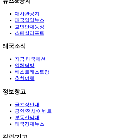
뉴스&공지
대사관공지
태국일일뉴스
교민단체동정
스페샬리포트
태국소식
지금 태국에선
업체탐방
베스트레스토랑
추천여행
정보창고
골프장안내
공연/전시/이벤트
부동산임대
태국경제뉴스
칼럼/기고