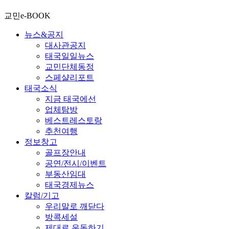
교민e-BOOK
뉴스&공지
대사관공지
태국일일뉴스
교민단체동정
스페샬리포트
태국소식
지금 태국에선
업체탐방
베스트레스토랑
추천여행
정보창고
골프장안내
공연/전시/이벤트
부동산임대
태국경제뉴스
칼럼/기고
우리말로 깨닫다
방콕세설
제대로 운동하기