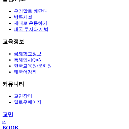
우리말로 깨닫다
방콕세설
제대로 운동하기
태국 투자와 세법
교육정보
국제학교정보
특례입시QnA
한국교육원/문화원
태국어강좌
커뮤니티
교민장터
옐로우페이지
교민
e-
BOOK