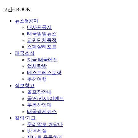
교민e-BOOK
뉴스&공지
대사관공지
태국일일뉴스
교민단체동정
스페샬리포트
태국소식
지금 태국에선
업체탐방
베스트레스토랑
추천여행
정보창고
골프장안내
공연/전시/이벤트
부동산임대
태국경제뉴스
칼럼/기고
우리말로 깨닫다
방콕세설
제대로 운동하기