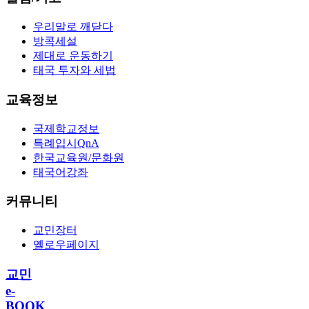
우리말로 깨닫다
방콕세설
제대로 운동하기
태국 투자와 세법
교육정보
국제학교정보
특례입시QnA
한국교육원/문화원
태국어강좌
커뮤니티
교민장터
옐로우페이지
교민
e-
BOOK