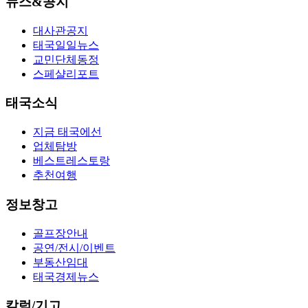
뉴스&공지
대사관공지
태국일일뉴스
교민단체동정
스페샬리포트
태국소식
지금 태국에선
업체탐방
베스트레스토랑
추천여행
정보창고
골프장안내
공연/전시/이벤트
부동산임대
태국경제뉴스
칼럼/기고