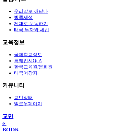
우리말로 깨닫다
방콕세설
제대로 운동하기
태국 투자와 세법
교육정보
국제학교정보
특례입시QnA
한국교육원/문화원
태국어강좌
커뮤니티
교민장터
옐로우페이지
교민
e-
BOOK