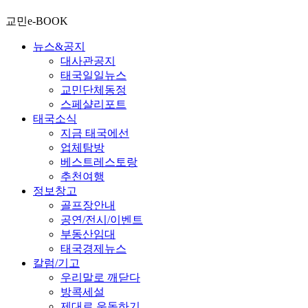
교민e-BOOK
뉴스&공지
대사관공지
태국일일뉴스
교민단체동정
스페샬리포트
태국소식
지금 태국에선
업체탐방
베스트레스토랑
추천여행
정보창고
골프장안내
공연/전시/이벤트
부동산임대
태국경제뉴스
칼럼/기고
우리말로 깨닫다
방콕세설
제대로 운동하기