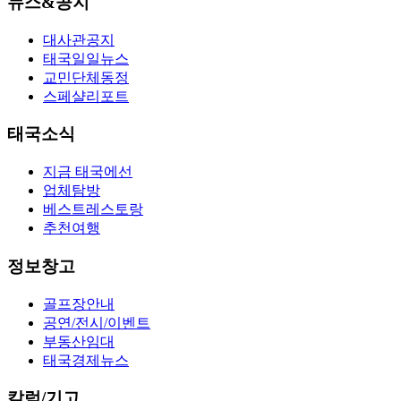
뉴스&공지
대사관공지
태국일일뉴스
교민단체동정
스페샬리포트
태국소식
지금 태국에선
업체탐방
베스트레스토랑
추천여행
정보창고
골프장안내
공연/전시/이벤트
부동산임대
태국경제뉴스
칼럼/기고