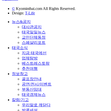
©
Kyominthai.com All Rights Reserved.
Design:
T-Life
뉴스&공지
대사관공지
태국일일뉴스
교민단체동정
스페샬리포트
태국소식
지금 태국에선
업체탐방
베스트레스토랑
추천여행
정보창고
골프장안내
공연/전시/이벤트
부동산임대
태국경제뉴스
칼럼/기고
우리말로 깨닫다
방콕세설