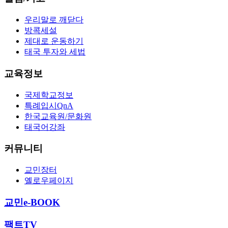
우리말로 깨닫다
방콕세설
제대로 운동하기
태국 투자와 세법
교육정보
국제학교정보
특례입시QnA
한국교육원/문화원
태국어강좌
커뮤니티
교민장터
옐로우페이지
교민e-BOOK
팩트TV