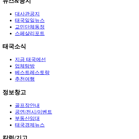
뉴스&공지
대사관공지
태국일일뉴스
교민단체동정
스페샬리포트
태국소식
지금 태국에선
업체탐방
베스트레스토랑
추천여행
정보창고
골프장안내
공연/전시/이벤트
부동산임대
태국경제뉴스
칼럼/기고