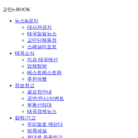
교민e-BOOK
뉴스&공지
대사관공지
태국일일뉴스
교민단체동정
스페샬리포트
태국소식
지금 태국에선
업체탐방
베스트레스토랑
추천여행
정보창고
골프장안내
공연/전시/이벤트
부동산임대
태국경제뉴스
칼럼/기고
우리말로 깨닫다
방콕세설
제대로 운동하기