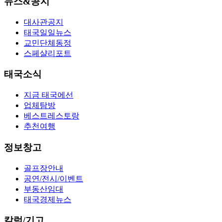
뉴스&공지
대사관공지
태국일일뉴스
교민단체동정
스페샬리포트
태국소식
지금 태국에선
업체탐방
베스트레스토랑
추천여행
정보창고
골프장안내
공연/전시/이벤트
부동산임대
태국경제뉴스
칼럼/기고