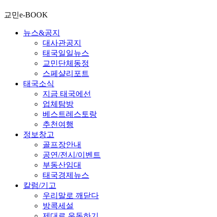
교민e-BOOK
뉴스&공지
대사관공지
태국일일뉴스
교민단체동정
스페샬리포트
태국소식
지금 태국에선
업체탐방
베스트레스토랑
추천여행
정보창고
골프장안내
공연/전시/이벤트
부동산임대
태국경제뉴스
칼럼/기고
우리말로 깨닫다
방콕세설
제대로 운동하기