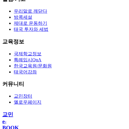
우리말로 깨닫다
방콕세설
제대로 운동하기
태국 투자와 세법
교육정보
국제학교정보
특례입시QnA
한국교육원/문화원
태국어강좌
커뮤니티
교민장터
옐로우페이지
교민
e-
BOOK