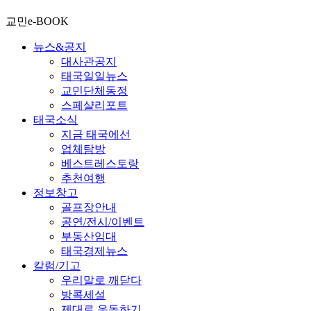
교민e-BOOK
뉴스&공지
대사관공지
태국일일뉴스
교민단체동정
스페샬리포트
태국소식
지금 태국에선
업체탐방
베스트레스토랑
추천여행
정보창고
골프장안내
공연/전시/이벤트
부동산임대
태국경제뉴스
칼럼/기고
우리말로 깨닫다
방콕세설
제대로 운동하기