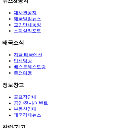
뉴스&공지
대사관공지
태국일일뉴스
교민단체동정
스페샬리포트
태국소식
지금 태국에선
업체탐방
베스트레스토랑
추천여행
정보창고
골프장안내
공연/전시/이벤트
부동산임대
태국경제뉴스
칼럼/기고