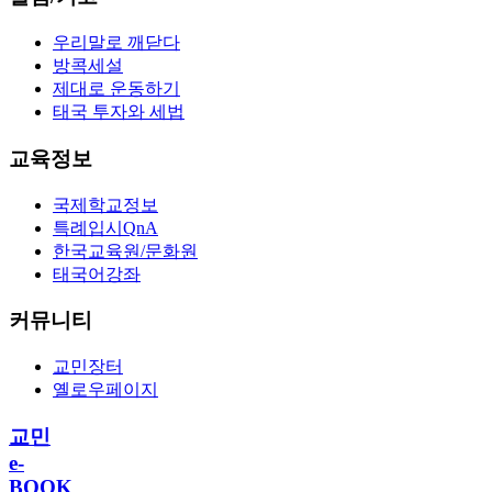
우리말로 깨닫다
방콕세설
제대로 운동하기
태국 투자와 세법
교육정보
국제학교정보
특례입시QnA
한국교육원/문화원
태국어강좌
커뮤니티
교민장터
옐로우페이지
교민
e-
BOOK