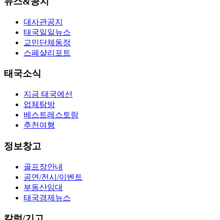
뉴스&공지
대사관공지
태국일일뉴스
교민단체동정
스페샬리포트
태국소식
지금 태국에선
업체탐방
베스트레스토랑
추천여행
정보창고
골프장안내
공연/전시/이벤트
부동산임대
태국경제뉴스
칼럼/기고