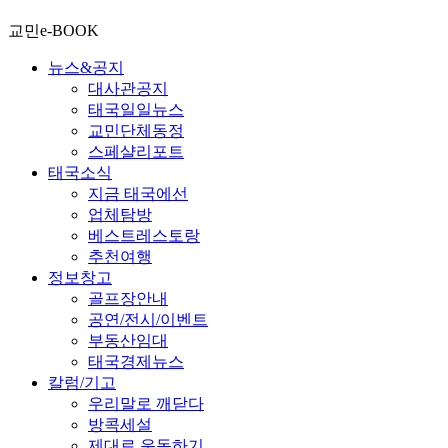
교민e-BOOK
뉴스&공지
대사관공지
태국일일뉴스
교민단체동정
스페샬리포트
태국소식
지금 태국에선
업체탐방
베스트레스토랑
추천여행
정보창고
골프장안내
공연/전시/이벤트
부동산임대
태국경제뉴스
칼럼/기고
우리말로 깨닫다
방콕세설
제대로 운동하기