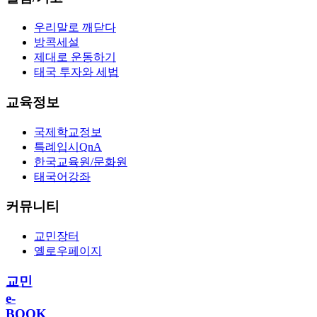
우리말로 깨닫다
방콕세설
제대로 운동하기
태국 투자와 세법
교육정보
국제학교정보
특례입시QnA
한국교육원/문화원
태국어강좌
커뮤니티
교민장터
옐로우페이지
교민
e-
BOOK